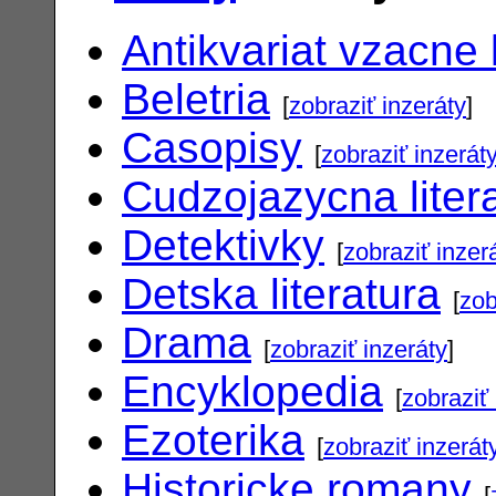
Antikvariat vzacne 
Beletria
[
zobraziť inzeráty
]
Casopisy
[
zobraziť inzerát
Cudzojazycna liter
Detektivky
[
zobraziť inzer
Detska literatura
[
zob
Drama
[
zobraziť inzeráty
]
Encyklopedia
[
zobraziť 
Ezoterika
[
zobraziť inzerát
Historicke romany
[