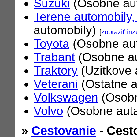
Suzuki
(Osobne au
Terene automobily,
automobily)
[
zobraziť inz
Toyota
(Osobne au
Trabant
(Osobne a
Traktory
(Uzitkove 
Veterani
(Ostatne 
Volkswagen
(Osobn
Volvo
(Osobne aut
»
Cestovanie
- Cest