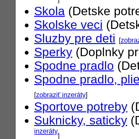
Skola
(Detske potr
Skolske veci
(Dets
Sluzby pre deti
[
zobraz
Sperky
(Doplnky pr
Spodne pradlo
(Det
Spodne pradlo, pli
[
zobraziť inzeráty
]
Sportove potreby
(
Suknicky, saticky
(
inzeráty
]