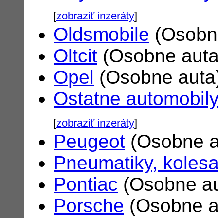
[
zobraziť inzeráty
]
Oldsmobile
(Osobn
Oltcit
(Osobne aut
Opel
(Osobne auta
Ostatne automobil
[
zobraziť inzeráty
]
Peugeot
(Osobne a
Pneumatiky, koles
Pontiac
(Osobne a
Porsche
(Osobne a