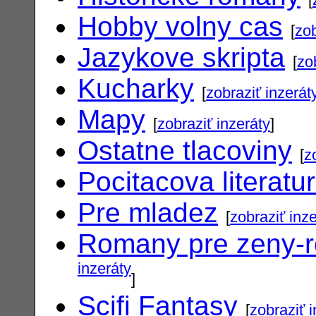
Hobby volny cas
[
zob
Jazykove skripta
[
zo
Kucharky
[
zobraziť inzerát
Mapy
[
zobraziť inzeráty
]
Ostatne tlacoviny
[
z
Pocitacova literatu
Pre mladez
[
zobraziť inz
Romany pre zeny-
inzeráty
]
Scifi Fantasy
[
zobraziť 