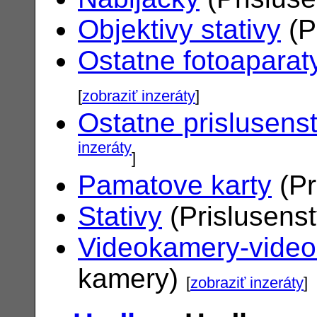
Objektivy stativy
(P
Ostatne fotoaparat
[
zobraziť inzeráty
]
Ostatne prislusens
inzeráty
]
Pamatove karty
(Pr
Stativy
(Prislusens
Videokamery-vide
kamery)
[
zobraziť inzeráty
]