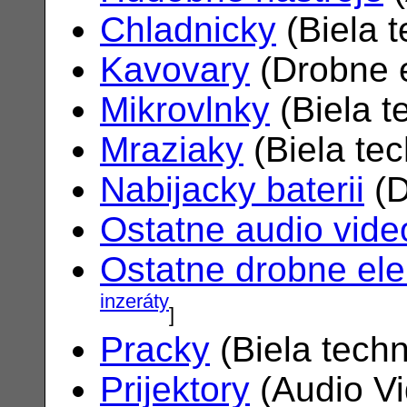
Chladnicky
(Biela 
Kavovary
(Drobne e
Mikrovlnky
(Biela t
Mraziaky
(Biela te
Nabijacky baterii
(D
Ostatne audio vide
Ostatne drobne ele
inzeráty
]
Pracky
(Biela tech
Prijektory
(Audio V