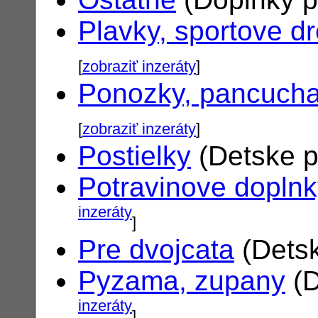
Plavky, sportove d
[
zobraziť inzeráty
]
Ponozky, pancuch
[
zobraziť inzeráty
]
Postielky
(Detske p
Potravinove dopln
inzeráty
]
Pre dvojcata
(Detsk
Pyzama, zupany
(D
inzeráty
]