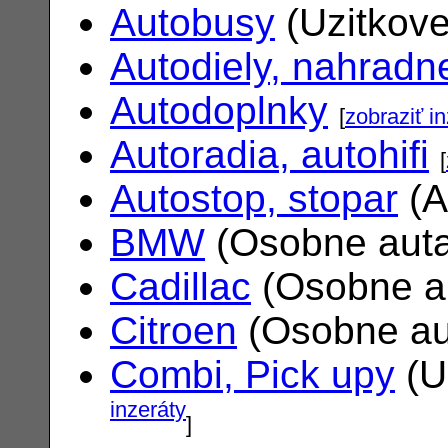
Autobusy
(Uzitkove
Autodiely, nahradne
Autodoplnky
[
zobraziť i
Autoradia, autohifi
[
Autostop, stopar
(A
BMW
(Osobne aut
Cadillac
(Osobne a
Citroen
(Osobne au
Combi, Pick upy
(U
inzeráty
]