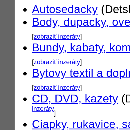
Autosedacky
(Dets
Body, dupacky, ove
[
zobraziť inzeráty
]
Bundy, kabaty, ko
[
zobraziť inzeráty
]
Bytovy textil a dop
[
zobraziť inzeráty
]
CD, DVD, kazety
(D
inzeráty
]
Ciapky, rukavice, s