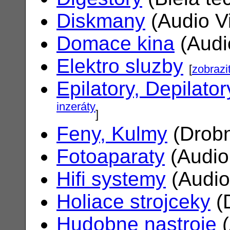
Diskmany
(Audio V
Domace kina
(Audi
Elektro sluzby
[
zobrazi
Epilatory, Depilator
inzeráty
]
Feny, Kulmy
(Drobn
Fotoaparaty
(Audio
Hifi systemy
(Audio
Holiace strojceky
(
Hudobne nastroje
(