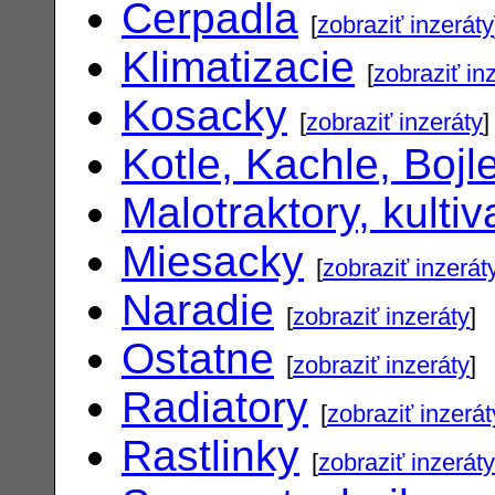
Cerpadla
[
zobraziť inzeráty
Klimatizacie
[
zobraziť in
Kosacky
[
zobraziť inzeráty
]
Kotle, Kachle, Bojl
Malotraktory, kultiv
Miesacky
[
zobraziť inzerát
Naradie
[
zobraziť inzeráty
]
Ostatne
[
zobraziť inzeráty
]
Radiatory
[
zobraziť inzerát
Rastlinky
[
zobraziť inzeráty