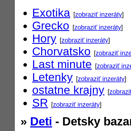
Exotika
[
zobraziť inzeráty
]
Grecko
[
zobraziť inzeráty
]
Hory
[
zobraziť inzeráty
]
Chorvatsko
[
zobraziť inz
Last minute
[
zobraziť inz
Letenky
[
zobraziť inzeráty
]
ostatne krajny
[
zobrazi
SR
[
zobraziť inzeráty
]
»
Deti
- Detsky baza