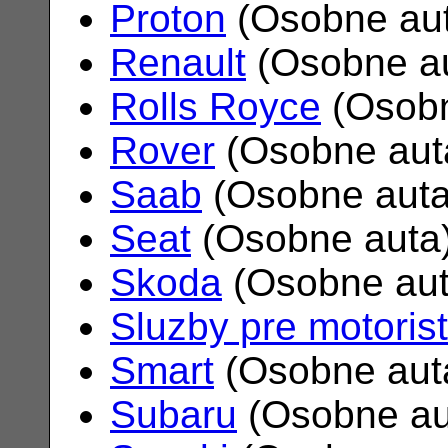
Proton
(Osobne au
Renault
(Osobne a
Rolls Royce
(Osobn
Rover
(Osobne aut
Saab
(Osobne aut
Seat
(Osobne auta
Skoda
(Osobne au
Sluzby pre motoris
Smart
(Osobne aut
Subaru
(Osobne au