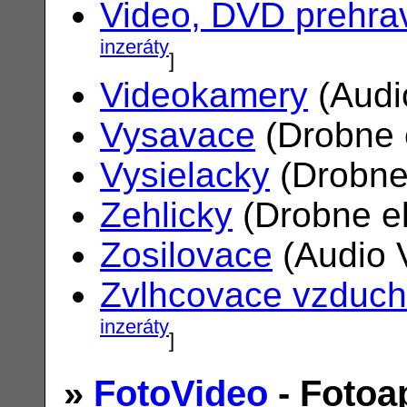
Video, DVD prehra
inzeráty
]
Videokamery
(Audi
Vysavace
(Drobne 
Vysielacky
(Drobne
Zehlicky
(Drobne el
Zosilovace
(Audio 
Zvlhcovace vzduc
inzeráty
]
»
FotoVideo
- Fotoa