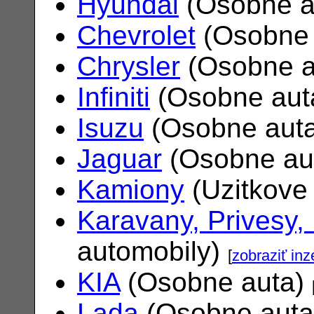
Hyundai
(Osobne a
Chevrolet
(Osobne 
Chrysler
(Osobne a
Infiniti
(Osobne aut
Isuzu
(Osobne aut
Jaguar
(Osobne au
Kamiony
(Uzitkove
Karavany, Privesy,
automobily)
[
zobraziť inz
KIA
(Osobne auta)
Lada
(Osobne aut