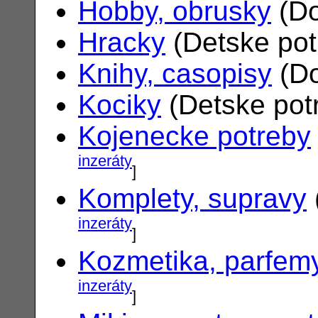
Hobby, obrusky
(Do
Hracky
(Detske po
Knihy, casopisy
(Do
Kociky
(Detske pot
Kojenecke potreby
inzeráty
]
Komplety, supravy
inzeráty
]
Kozmetika, parfem
inzeráty
]