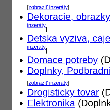
[
zobraziť inzeráty
]
Dekoracie, obrazk
inzeráty
]
Detska vyziva, caj
inzeráty
]
Domace potreby
(D
Doplnky, Podbradn
[
zobraziť inzeráty
]
Drogisticky tovar
(D
Elektronika
(Doplnk