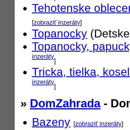
Tehotenske oblece
[
zobraziť inzeráty
]
Topanocky
(Detske
Topanocky, papuck
inzeráty
]
Tricka, tielka, kose
inzeráty
]
»
DomZahrada
- Do
Bazeny
[
zobraziť inzeráty
]