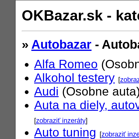
OKBazar.sk - kat
»
Autobazar
- Autob
Alfa Romeo
(Osobn
Alkohol testery
[
zobraz
Audi
(Osobne auta
Auta na diely, auto
[
zobraziť inzeráty
]
Auto tuning
[
zobraziť inz