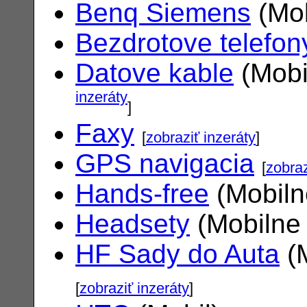
Benq Siemens
(Mob
Bezdrotove telefon
Datove kable
(Mobi
inzeráty
]
Faxy
[
zobraziť inzeráty
]
GPS navigacia
[
zobraz
Hands-free
(Mobiln
Headsety
(Mobilne 
HF Sady do Auta
(M
[
zobraziť inzeráty
]