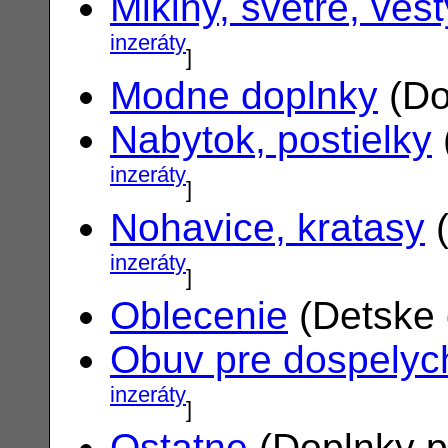
Mikiny, svetre, vest
inzeráty
]
Modne doplnky
(Do
Nabytok, postielky
inzeráty
]
Nohavice, kratasy
(
inzeráty
]
Oblecenie
(Detske 
Obuv pre dospelyc
inzeráty
]
Ostatne
(Doplnky p