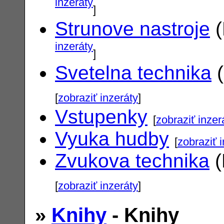
inzeráty
]
Strunove nastroje
(
inzeráty
]
Svetelna technika
(
[
zobraziť inzeráty
]
Vstupenky
[
zobraziť inzer
Vyuka hudby
[
zobraziť 
Zvukova technika
(
[
zobraziť inzeráty
]
»
Knihy
- Knihy