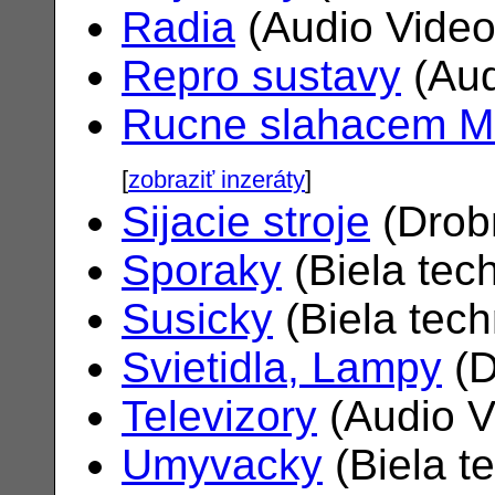
Radia
(Audio Vide
Repro sustavy
(Aud
Rucne slahacem M
[
zobraziť inzeráty
]
Sijacie stroje
(Drob
Sporaky
(Biela tec
Susicky
(Biela tec
Svietidla, Lampy
(D
Televizory
(Audio V
Umyvacky
(Biela t