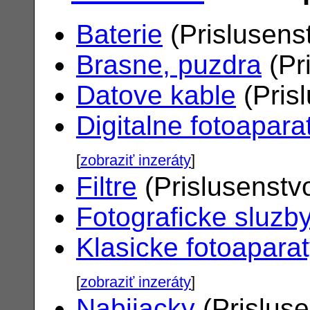
Baterie
(Prislusens
Brasne, puzdra
(Pr
Datove kable
(Pris
Digitalne fotoapara
[
zobraziť inzeráty
]
Filtre
(Prislusenstv
Fotograficke sluzb
Klasicke fotoapara
[
zobraziť inzeráty
]
Nabijacky
(Prislus