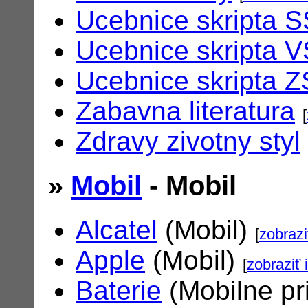
Ucebnice skripta S
Ucebnice skripta V
Ucebnice skripta Z
Zabavna literatura
[
Zdravy zivotny styl
»
Mobil
- Mobil
Alcatel
(Mobil)
[
zobrazi
Apple
(Mobil)
[
zobraziť 
Baterie
(Mobilne pr