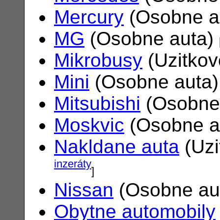
Mercury
(Osobne a
MG
(Osobne auta)
Mikrobusy
(Uzitkov
Mini
(Osobne auta
Mitsubishi
(Osobne
Moskvic
(Osobne a
Nakldane auta
(Uzi
inzeráty
]
Nissan
(Osobne au
Obytne automobily