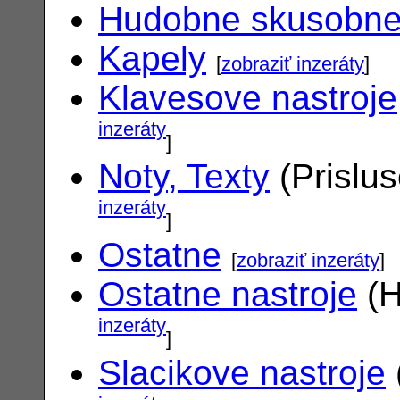
Hudobne skusobn
Kapely
[
zobraziť inzeráty
]
Klavesove nastroje
inzeráty
]
Noty, Texty
(Prislu
inzeráty
]
Ostatne
[
zobraziť inzeráty
]
Ostatne nastroje
(H
inzeráty
]
Slacikove nastroje