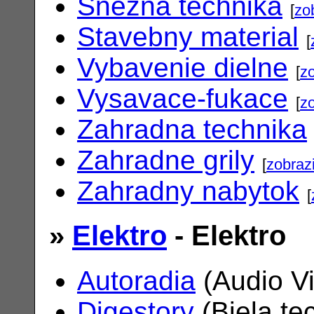
Snezna technika
[
zo
Stavebny material
[
Vybavenie dielne
[
zo
Vysavace-fukace
[
zo
Zahradna technika
Zahradne grily
[
zobrazi
Zahradny nabytok
[
»
Elektro
- Elektro
Autoradia
(Audio V
Digestory
(Biela te