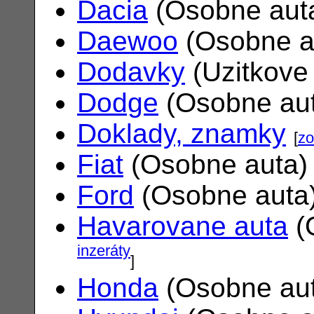
Dacia
(Osobne aut
Daewoo
(Osobne a
Dodavky
(Uzitkove
Dodge
(Osobne au
Doklady, znamky
[
zo
Fiat
(Osobne auta
Ford
(Osobne auta
Havarovane auta
(
inzeráty
]
Honda
(Osobne au