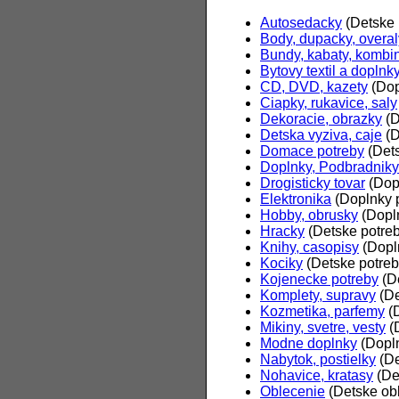
Autosedacky
(Detske 
Body, dupacky, overal
Bundy, kabaty, kombi
Bytovy textil a doplnk
CD, DVD, kazety
(Dop
Ciapky, rukavice, saly
Dekoracie, obrazky
(D
Detska vyziva, caje
(D
Domace potreby
(Det
Doplnky, Podbradniky
Drogisticky tovar
(Dopl
Elektronika
(Doplnky p
Hobby, obrusky
(Dopln
Hracky
(Detske potre
Knihy, casopisy
(Dopln
Kociky
(Detske potre
Kojenecke potreby
(D
Komplety, supravy
(De
Kozmetika, parfemy
(D
Mikiny, svetre, vesty
(
Modne doplnky
(Dopln
Nabytok, postielky
(De
Nohavice, kratasy
(De
Oblecenie
(Detske ob