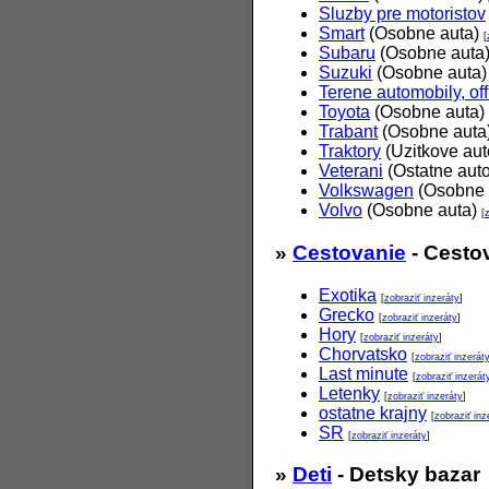
Sluzby pre motoristov
Smart
(Osobne auta)
[
Subaru
(Osobne auta
Suzuki
(Osobne auta
Terene automobily, of
Toyota
(Osobne auta)
Trabant
(Osobne auta
Traktory
(Uzitkove au
Veterani
(Ostatne aut
Volkswagen
(Osobne 
Volvo
(Osobne auta)
[
»
Cestovanie
- Cesto
Exotika
[
zobraziť inzeráty
]
Grecko
[
zobraziť inzeráty
]
Hory
[
zobraziť inzeráty
]
Chorvatsko
[
zobraziť inzerát
Last minute
[
zobraziť inzerát
Letenky
[
zobraziť inzeráty
]
ostatne krajny
[
zobraziť inz
SR
[
zobraziť inzeráty
]
»
Deti
- Detsky bazar