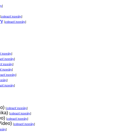
ty
]
[
zobraziť inzeráty
]
ry
[
zobraziť inzeráty
]
ť inzeráty
]
ziť inzeráty
]
iť inzeráty
]
iť inzeráty
]
raziť inzeráty
]
zeráty
]
ziť inzeráty
]
eo)
[
zobraziť inzeráty
]
nika)
[
zobraziť inzeráty
]
eo)
[
zobraziť inzeráty
]
Video)
[
zobraziť inzeráty
]
eráty
]