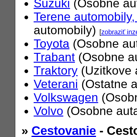
Suzuki
(Osobne au
Terene automobily,
automobily)
[
zobraziť inz
Toyota
(Osobne au
Trabant
(Osobne a
Traktory
(Uzitkove 
Veterani
(Ostatne 
Volkswagen
(Osobn
Volvo
(Osobne aut
»
Cestovanie
- Cest