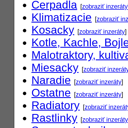
Cerpadla
[
zobraziť inzeráty
Klimatizacie
[
zobraziť in
Kosacky
[
zobraziť inzeráty
]
Kotle, Kachle, Bojl
Malotraktory, kultiv
Miesacky
[
zobraziť inzerát
Naradie
[
zobraziť inzeráty
]
Ostatne
[
zobraziť inzeráty
]
Radiatory
[
zobraziť inzerát
Rastlinky
[
zobraziť inzeráty