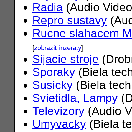
Radia
(Audio Vide
Repro sustavy
(Aud
Rucne slahacem M
[
zobraziť inzeráty
]
Sijacie stroje
(Drob
Sporaky
(Biela tec
Susicky
(Biela tec
Svietidla, Lampy
(D
Televizory
(Audio V
Umyvacky
(Biela t