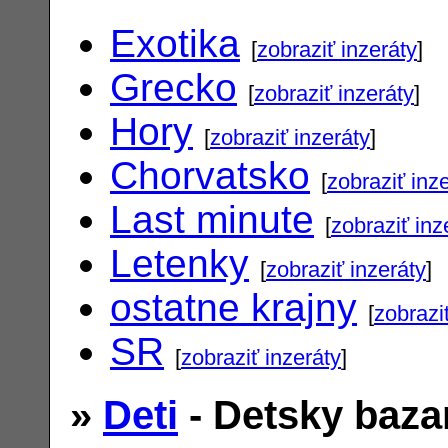
Exotika
[
zobraziť inzeráty
]
Grecko
[
zobraziť inzeráty
]
Hory
[
zobraziť inzeráty
]
Chorvatsko
[
zobraziť inz
Last minute
[
zobraziť inz
Letenky
[
zobraziť inzeráty
]
ostatne krajny
[
zobrazi
SR
[
zobraziť inzeráty
]
»
Deti
- Detsky baza