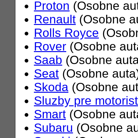
Proton
(Osobne au
Renault
(Osobne a
Rolls Royce
(Osobn
Rover
(Osobne aut
Saab
(Osobne aut
Seat
(Osobne auta
Skoda
(Osobne au
Sluzby pre motoris
Smart
(Osobne aut
Subaru
(Osobne au