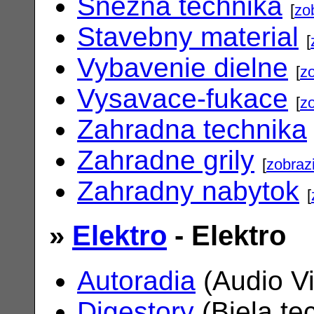
Snezna technika
[
zo
Stavebny material
[
Vybavenie dielne
[
zo
Vysavace-fukace
[
zo
Zahradna technika
Zahradne grily
[
zobrazi
Zahradny nabytok
[
»
Elektro
- Elektro
Autoradia
(Audio V
Digestory
(Biela te