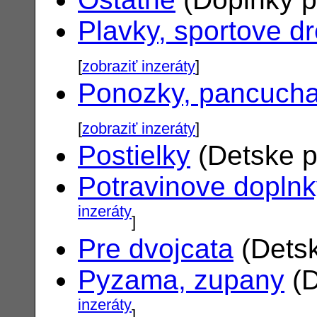
Plavky, sportove d
[
zobraziť inzeráty
]
Ponozky, pancuch
[
zobraziť inzeráty
]
Postielky
(Detske p
Potravinove dopln
inzeráty
]
Pre dvojcata
(Detsk
Pyzama, zupany
(D
inzeráty
]