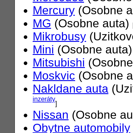
Mercury
(Osobne a
MG
(Osobne auta)
Mikrobusy
(Uzitkov
Mini
(Osobne auta
Mitsubishi
(Osobne
Moskvic
(Osobne a
Nakldane auta
(Uzi
inzeráty
]
Nissan
(Osobne au
Obytne automobily