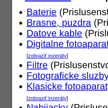
Baterie
(Prislusens
Brasne, puzdra
(Pr
Datove kable
(Pris
Digitalne fotoapara
[
zobraziť inzeráty
]
Filtre
(Prislusenstv
Fotograficke sluzb
Klasicke fotoapara
[
zobraziť inzeráty
]
Nabijacky
(Prislus