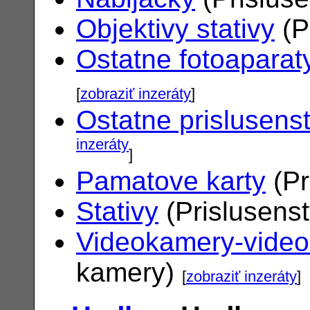
Objektivy stativy
(P
Ostatne fotoaparat
[
zobraziť inzeráty
]
Ostatne prislusens
inzeráty
]
Pamatove karty
(Pr
Stativy
(Prislusens
Videokamery-vide
kamery)
[
zobraziť inzeráty
]