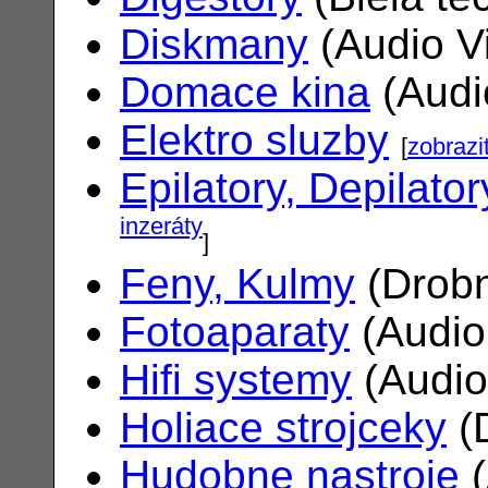
Diskmany
(Audio V
Domace kina
(Audi
Elektro sluzby
[
zobrazi
Epilatory, Depilator
inzeráty
]
Feny, Kulmy
(Drobn
Fotoaparaty
(Audio
Hifi systemy
(Audio
Holiace strojceky
(
Hudobne nastroje
(