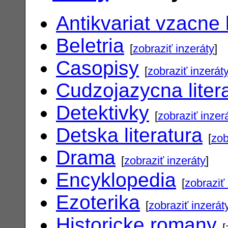
Antikvariat vzacne 
Beletria
[
zobraziť inzeráty
]
Casopisy
[
zobraziť inzerát
Cudzojazycna liter
Detektivky
[
zobraziť inzer
Detska literatura
[
zob
Drama
[
zobraziť inzeráty
]
Encyklopedia
[
zobraziť 
Ezoterika
[
zobraziť inzerát
Historicke romany
[