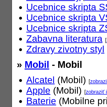
Ucebnice skripta S
Ucebnice skripta V
Ucebnice skripta Z
Zabavna literatura
[
Zdravy zivotny styl
»
Mobil
- Mobil
Alcatel
(Mobil)
[
zobrazi
Apple
(Mobil)
[
zobraziť 
Baterie
(Mobilne pr