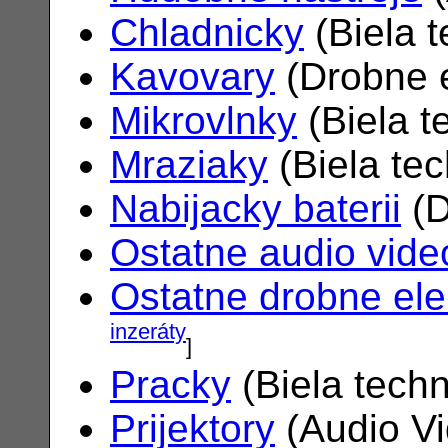
Chladnicky
(Biela 
Kavovary
(Drobne e
Mikrovlnky
(Biela t
Mraziaky
(Biela te
Nabijacky baterii
(D
Ostatne audio vide
Ostatne drobne ele
inzeráty
]
Pracky
(Biela tech
Prijektory
(Audio V