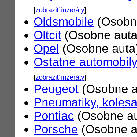
[
zobraziť inzeráty
]
Oldsmobile
(Osobn
Oltcit
(Osobne aut
Opel
(Osobne auta
Ostatne automobil
[
zobraziť inzeráty
]
Peugeot
(Osobne a
Pneumatiky, koles
Pontiac
(Osobne a
Porsche
(Osobne a