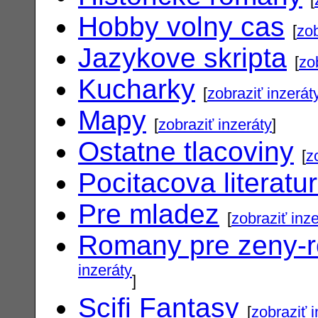
Hobby volny cas
[
zob
Jazykove skripta
[
zo
Kucharky
[
zobraziť inzerát
Mapy
[
zobraziť inzeráty
]
Ostatne tlacoviny
[
z
Pocitacova literatu
Pre mladez
[
zobraziť inz
Romany pre zeny-
inzeráty
]
Scifi Fantasy
[
zobraziť 