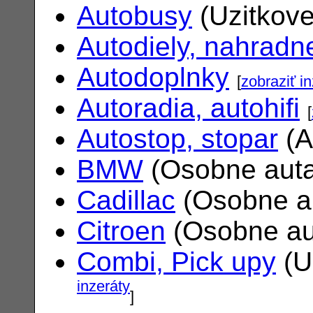
Autobusy
(Uzitkove
Autodiely, nahradne
Autodoplnky
[
zobraziť i
Autoradia, autohifi
[
Autostop, stopar
(A
BMW
(Osobne aut
Cadillac
(Osobne a
Citroen
(Osobne au
Combi, Pick upy
(U
inzeráty
]