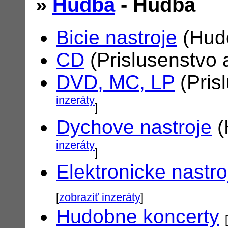
»
Hudba
- Hudba
Bicie nastroje
(Hudo
CD
(Prislusenstvo 
DVD, MC, LP
(Pris
inzeráty
]
Dychove nastroje
(
inzeráty
]
Elektronicke nastro
[
zobraziť inzeráty
]
Hudobne koncerty
[