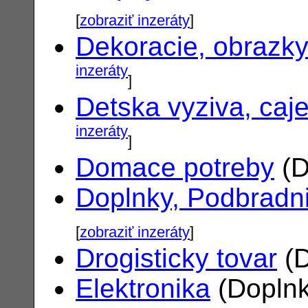
[
zobraziť inzeráty
]
Dekoracie, obrazk
inzeráty
]
Detska vyziva, caj
inzeráty
]
Domace potreby
(D
Doplnky, Podbradn
[
zobraziť inzeráty
]
Drogisticky tovar
(D
Elektronika
(Doplnk