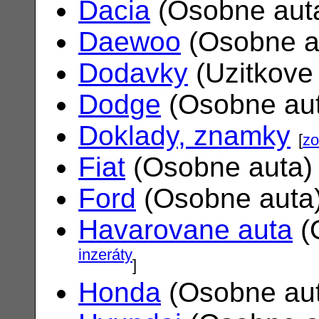
Dacia
(Osobne aut
Daewoo
(Osobne a
Dodavky
(Uzitkove
Dodge
(Osobne au
Doklady, znamky
[
zo
Fiat
(Osobne auta
Ford
(Osobne auta
Havarovane auta
(
inzeráty
]
Honda
(Osobne au