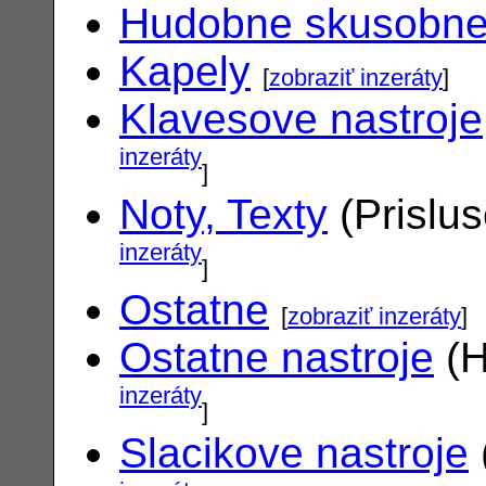
Hudobne skusobn
Kapely
[
zobraziť inzeráty
]
Klavesove nastroje
inzeráty
]
Noty, Texty
(Prislu
inzeráty
]
Ostatne
[
zobraziť inzeráty
]
Ostatne nastroje
(H
inzeráty
]
Slacikove nastroje