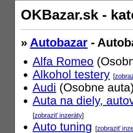
OKBazar.sk - kat
»
Autobazar
- Autob
Alfa Romeo
(Osobn
Alkohol testery
[
zobraz
Audi
(Osobne auta
Auta na diely, auto
[
zobraziť inzeráty
]
Auto tuning
[
zobraziť inz