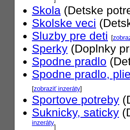
Skola
(Detske potr
Skolske veci
(Dets
Sluzby pre deti
[
zobraz
Sperky
(Doplnky pr
Spodne pradlo
(Det
Spodne pradlo, pli
[
zobraziť inzeráty
]
Sportove potreby
(
Suknicky, saticky
(
inzeráty
]