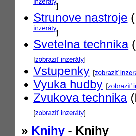
inzeráty
]
Strunove nastroje
(
inzeráty
]
Svetelna technika
(
[
zobraziť inzeráty
]
Vstupenky
[
zobraziť inzer
Vyuka hudby
[
zobraziť 
Zvukova technika
(
[
zobraziť inzeráty
]
»
Knihy
- Knihy