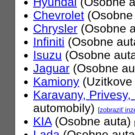
Hyundai
(Osobne a
Chevrolet
(Osobne 
Chrysler
(Osobne a
Infiniti
(Osobne aut
Isuzu
(Osobne aut
Jaguar
(Osobne au
Kamiony
(Uzitkove
Karavany, Privesy,
automobily)
[
zobraziť inz
KIA
(Osobne auta)
Lada
(Osobne aut