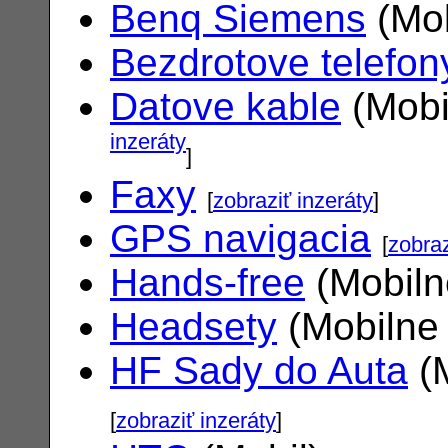
Benq Siemens
(Mob
Bezdrotove telefon
Datove kable
(Mobi
inzeráty
]
Faxy
[
zobraziť inzeráty
]
GPS navigacia
[
zobraz
Hands-free
(Mobiln
Headsety
(Mobilne 
HF Sady do Auta
(M
[
zobraziť inzeráty
]