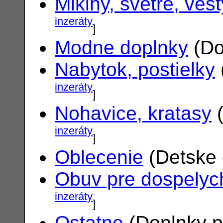
Mikiny, svetre, vest
inzeráty
]
Modne doplnky
(Do
Nabytok, postielky
inzeráty
]
Nohavice, kratasy
(
inzeráty
]
Oblecenie
(Detske 
Obuv pre dospelyc
inzeráty
]
Ostatne
(Doplnky p