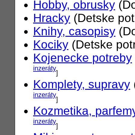
Hobby, obrusky
(Do
Hracky
(Detske po
Knihy, casopisy
(Do
Kociky
(Detske pot
Kojenecke potreby
inzeráty
]
Komplety, supravy
inzeráty
]
Kozmetika, parfem
inzeráty
]