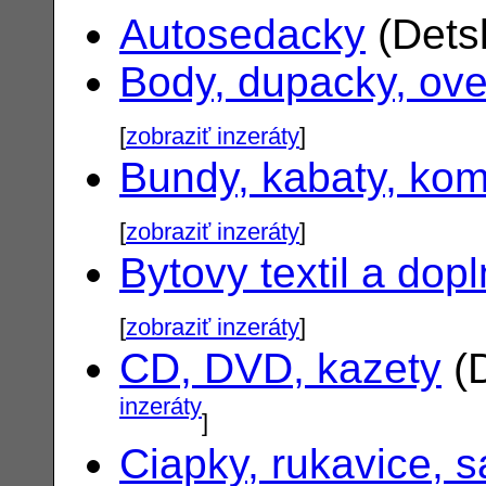
Autosedacky
(Dets
Body, dupacky, ove
[
zobraziť inzeráty
]
Bundy, kabaty, ko
[
zobraziť inzeráty
]
Bytovy textil a dop
[
zobraziť inzeráty
]
CD, DVD, kazety
(D
inzeráty
]
Ciapky, rukavice, s