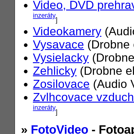
Video, DVD prehra
inzeráty
]
Videokamery
(Audi
Vysavace
(Drobne 
Vysielacky
(Drobne
Zehlicky
(Drobne el
Zosilovace
(Audio 
Zvlhcovace vzduc
inzeráty
]
»
FotoVideo
- Fotoa