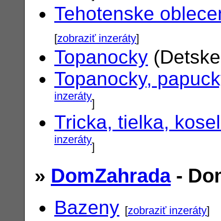
Tehotenske oblece
[
zobraziť inzeráty
]
Topanocky
(Detske
Topanocky, papuck
inzeráty
]
Tricka, tielka, kose
inzeráty
]
»
DomZahrada
- Do
Bazeny
[
zobraziť inzeráty
]