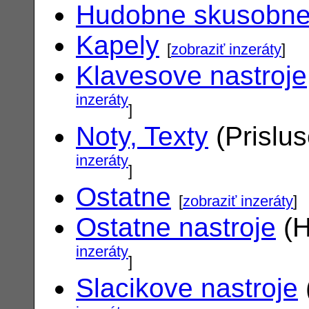
Hudobne skusobn
Kapely
[
zobraziť inzeráty
]
Klavesove nastroje
inzeráty
]
Noty, Texty
(Prislu
inzeráty
]
Ostatne
[
zobraziť inzeráty
]
Ostatne nastroje
(H
inzeráty
]
Slacikove nastroje