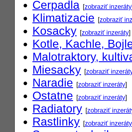
Cerpadla
[
zobraziť inzeráty
Klimatizacie
[
zobraziť in
Kosacky
[
zobraziť inzeráty
]
Kotle, Kachle, Bojl
Malotraktory, kultiv
Miesacky
[
zobraziť inzerát
Naradie
[
zobraziť inzeráty
]
Ostatne
[
zobraziť inzeráty
]
Radiatory
[
zobraziť inzerát
Rastlinky
[
zobraziť inzeráty