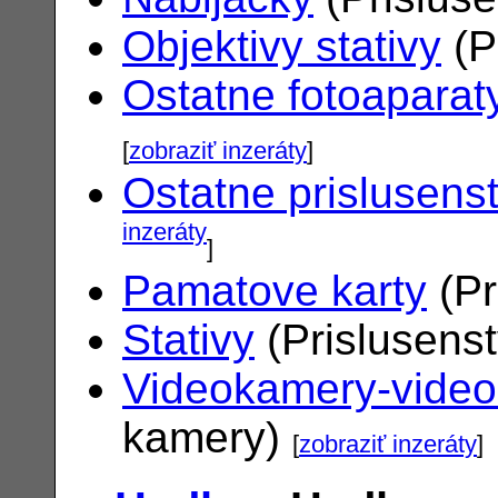
Objektivy stativy
(P
Ostatne fotoaparat
[
zobraziť inzeráty
]
Ostatne prislusens
inzeráty
]
Pamatove karty
(Pr
Stativy
(Prislusens
Videokamery-vide
kamery)
[
zobraziť inzeráty
]