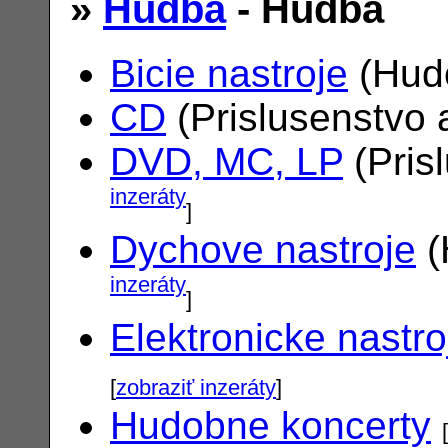
»
Hudba
- Hudba
Bicie nastroje
(Hudo
CD
(Prislusenstvo 
DVD, MC, LP
(Pris
inzeráty
]
Dychove nastroje
(
inzeráty
]
Elektronicke nastro
[
zobraziť inzeráty
]
Hudobne koncerty
[