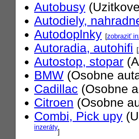
Autobusy
(Uzitkove
Autodiely, nahradne
Autodoplnky
[
zobraziť i
Autoradia, autohifi
[
Autostop, stopar
(A
BMW
(Osobne aut
Cadillac
(Osobne a
Citroen
(Osobne au
Combi, Pick upy
(U
inzeráty
]