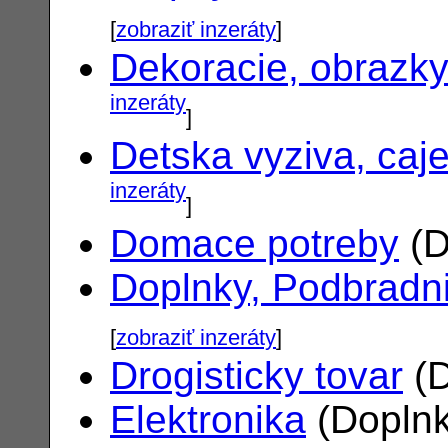
[
zobraziť inzeráty
]
Dekoracie, obrazk
inzeráty
]
Detska vyziva, caj
inzeráty
]
Domace potreby
(D
Doplnky, Podbradn
[
zobraziť inzeráty
]
Drogisticky tovar
(D
Elektronika
(Doplnk