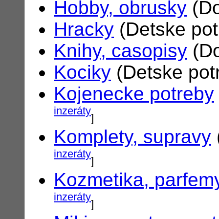
Hobby, obrusky
(Do
Hracky
(Detske po
Knihy, casopisy
(Do
Kociky
(Detske pot
Kojenecke potreby
inzeráty
]
Komplety, supravy
inzeráty
]
Kozmetika, parfem
inzeráty
]