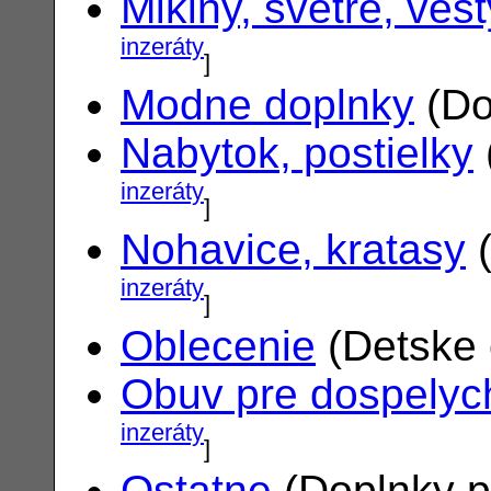
Mikiny, svetre, vest
inzeráty
]
Modne doplnky
(Do
Nabytok, postielky
inzeráty
]
Nohavice, kratasy
(
inzeráty
]
Oblecenie
(Detske 
Obuv pre dospelyc
inzeráty
]
Ostatne
(Doplnky p