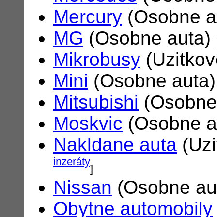
Mercury
(Osobne a
MG
(Osobne auta)
Mikrobusy
(Uzitkov
Mini
(Osobne auta
Mitsubishi
(Osobne
Moskvic
(Osobne a
Nakldane auta
(Uzi
inzeráty
]
Nissan
(Osobne au
Obytne automobily