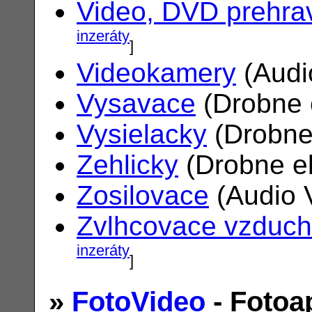
Video, DVD prehra
inzeráty
]
Videokamery
(Audi
Vysavace
(Drobne 
Vysielacky
(Drobne
Zehlicky
(Drobne el
Zosilovace
(Audio 
Zvlhcovace vzduc
inzeráty
]
»
FotoVideo
- Fotoa