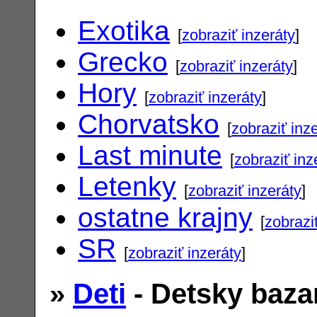
Exotika
[
zobraziť inzeráty
]
Grecko
[
zobraziť inzeráty
]
Hory
[
zobraziť inzeráty
]
Chorvatsko
[
zobraziť inz
Last minute
[
zobraziť inz
Letenky
[
zobraziť inzeráty
]
ostatne krajny
[
zobrazi
SR
[
zobraziť inzeráty
]
»
Deti
- Detsky baza