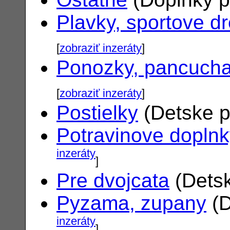
Plavky, sportove d
[
zobraziť inzeráty
]
Ponozky, pancuch
[
zobraziť inzeráty
]
Postielky
(Detske p
Potravinove dopln
inzeráty
]
Pre dvojcata
(Detsk
Pyzama, zupany
(D
inzeráty
]