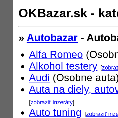
OKBazar.sk - kat
»
Autobazar
- Autob
Alfa Romeo
(Osobn
Alkohol testery
[
zobraz
Audi
(Osobne auta
Auta na diely, auto
[
zobraziť inzeráty
]
Auto tuning
[
zobraziť inz