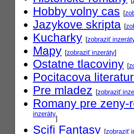
Hobby volny cas
[
zob
Jazykove skripta
[
zo
Kucharky
[
zobraziť inzerát
Mapy
[
zobraziť inzeráty
]
Ostatne tlacoviny
[
z
Pocitacova literatu
Pre mladez
[
zobraziť inz
Romany pre zeny-
inzeráty
]
Scifi Fantasy
[
zobraziť 