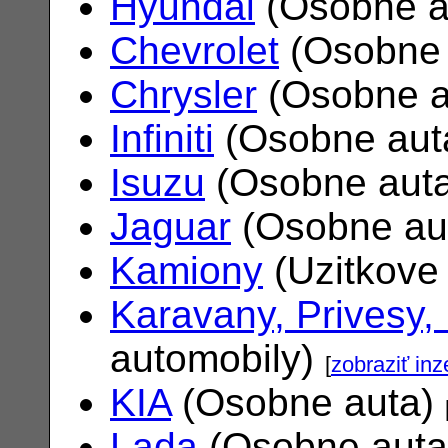
Hyundai
(Osobne a
Chevrolet
(Osobne 
Chrysler
(Osobne a
Infiniti
(Osobne aut
Isuzu
(Osobne aut
Jaguar
(Osobne au
Kamiony
(Uzitkove
Karavany, Privesy,
automobily)
[
zobraziť inz
KIA
(Osobne auta)
Lada
(Osobne aut