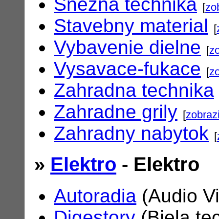
Snezna technika
[
zo
Stavebny material
[
Vybavenie dielne
[
zo
Vysavace-fukace
[
zo
Zahradna technika
Zahradne grily
[
zobrazi
Zahradny nabytok
[
»
Elektro
- Elektro
Autoradia
(Audio V
Digestory
(Biela te