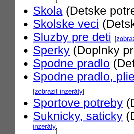
Skola
(Detske potr
Skolske veci
(Dets
Sluzby pre deti
[
zobraz
Sperky
(Doplnky pr
Spodne pradlo
(Det
Spodne pradlo, pli
[
zobraziť inzeráty
]
Sportove potreby
(
Suknicky, saticky
(
inzeráty
]