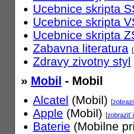
Ucebnice skripta S
Ucebnice skripta V
Ucebnice skripta Z
Zabavna literatura
[
Zdravy zivotny styl
»
Mobil
- Mobil
Alcatel
(Mobil)
[
zobrazi
Apple
(Mobil)
[
zobraziť 
Baterie
(Mobilne pr