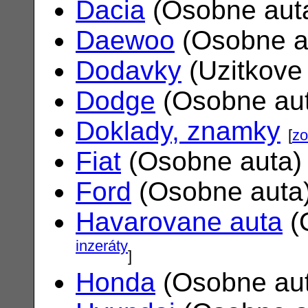
Dacia
(Osobne aut
Daewoo
(Osobne a
Dodavky
(Uzitkove
Dodge
(Osobne au
Doklady, znamky
[
zo
Fiat
(Osobne auta
Ford
(Osobne auta
Havarovane auta
(
inzeráty
]
Honda
(Osobne au