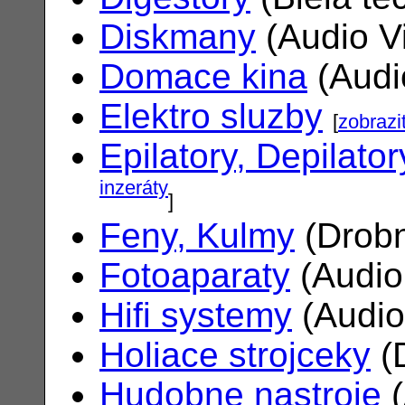
Diskmany
(Audio V
Domace kina
(Audi
Elektro sluzby
[
zobrazi
Epilatory, Depilator
inzeráty
]
Feny, Kulmy
(Drobn
Fotoaparaty
(Audio
Hifi systemy
(Audio
Holiace strojceky
(
Hudobne nastroje
(