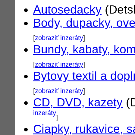
Autosedacky
(Dets
Body, dupacky, ove
[
zobraziť inzeráty
]
Bundy, kabaty, ko
[
zobraziť inzeráty
]
Bytovy textil a dop
[
zobraziť inzeráty
]
CD, DVD, kazety
(D
inzeráty
]
Ciapky, rukavice, s