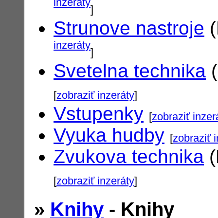
inzeráty
]
Strunove nastroje
(
inzeráty
]
Svetelna technika
(
[
zobraziť inzeráty
]
Vstupenky
[
zobraziť inzer
Vyuka hudby
[
zobraziť 
Zvukova technika
(
[
zobraziť inzeráty
]
»
Knihy
- Knihy