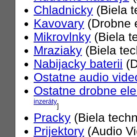
Chladnicky
(Biela 
Kavovary
(Drobne e
Mikrovlnky
(Biela t
Mraziaky
(Biela te
Nabijacky baterii
(D
Ostatne audio vide
Ostatne drobne ele
inzeráty
]
Pracky
(Biela tech
Prijektory
(Audio V