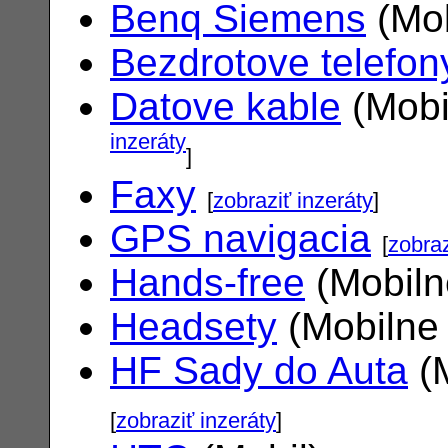
Benq Siemens
(Mob
Bezdrotove telefon
Datove kable
(Mobi
inzeráty
]
Faxy
[
zobraziť inzeráty
]
GPS navigacia
[
zobraz
Hands-free
(Mobiln
Headsety
(Mobilne 
HF Sady do Auta
(M
[
zobraziť inzeráty
]