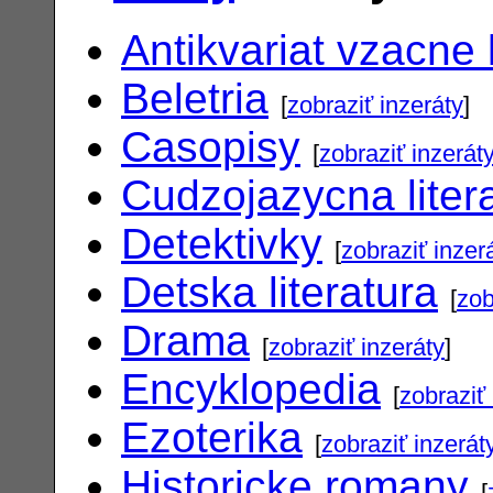
Antikvariat vzacne 
Beletria
[
zobraziť inzeráty
]
Casopisy
[
zobraziť inzerát
Cudzojazycna liter
Detektivky
[
zobraziť inzer
Detska literatura
[
zob
Drama
[
zobraziť inzeráty
]
Encyklopedia
[
zobraziť 
Ezoterika
[
zobraziť inzerát
Historicke romany
[