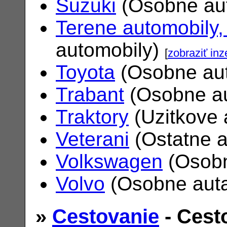
Suzuki
(Osobne au
Terene automobily,
automobily)
[
zobraziť inz
Toyota
(Osobne au
Trabant
(Osobne a
Traktory
(Uzitkove 
Veterani
(Ostatne 
Volkswagen
(Osobn
Volvo
(Osobne aut
»
Cestovanie
- Cest