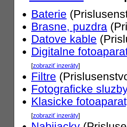
Baterie
(Prislusens
Brasne, puzdra
(Pr
Datove kable
(Pris
Digitalne fotoapara
[
zobraziť inzeráty
]
Filtre
(Prislusenstv
Fotograficke sluzb
Klasicke fotoapara
[
zobraziť inzeráty
]
Nabijacky
(Prislus