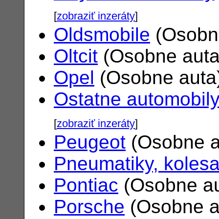
[
zobraziť inzeráty
]
Oldsmobile
(Osobn
Oltcit
(Osobne aut
Opel
(Osobne auta
Ostatne automobil
[
zobraziť inzeráty
]
Peugeot
(Osobne a
Pneumatiky, koles
Pontiac
(Osobne a
Porsche
(Osobne a