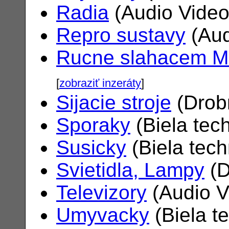
Radia
(Audio Vide
Repro sustavy
(Aud
Rucne slahacem M
[
zobraziť inzeráty
]
Sijacie stroje
(Drob
Sporaky
(Biela tec
Susicky
(Biela tec
Svietidla, Lampy
(D
Televizory
(Audio V
Umyvacky
(Biela t