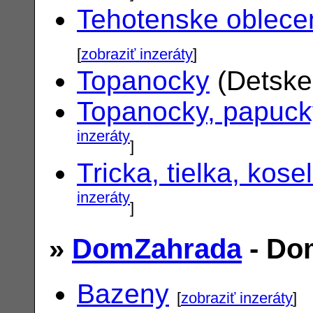
Tehotenske oblece
[
zobraziť inzeráty
]
Topanocky
(Detske
Topanocky, papuck
inzeráty
]
Tricka, tielka, kose
inzeráty
]
»
DomZahrada
- Do
Bazeny
[
zobraziť inzeráty
]