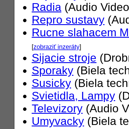
Radia
(Audio Vide
Repro sustavy
(Aud
Rucne slahacem M
[
zobraziť inzeráty
]
Sijacie stroje
(Drob
Sporaky
(Biela tec
Susicky
(Biela tec
Svietidla, Lampy
(D
Televizory
(Audio V
Umyvacky
(Biela t