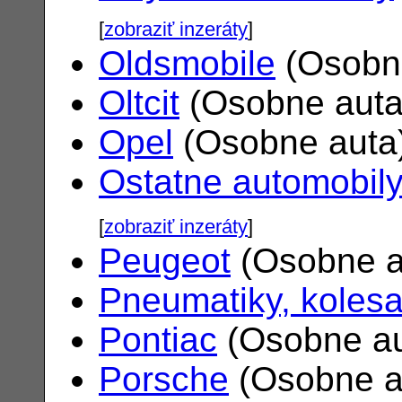
[
zobraziť inzeráty
]
Oldsmobile
(Osobn
Oltcit
(Osobne aut
Opel
(Osobne auta
Ostatne automobil
[
zobraziť inzeráty
]
Peugeot
(Osobne a
Pneumatiky, koles
Pontiac
(Osobne a
Porsche
(Osobne a