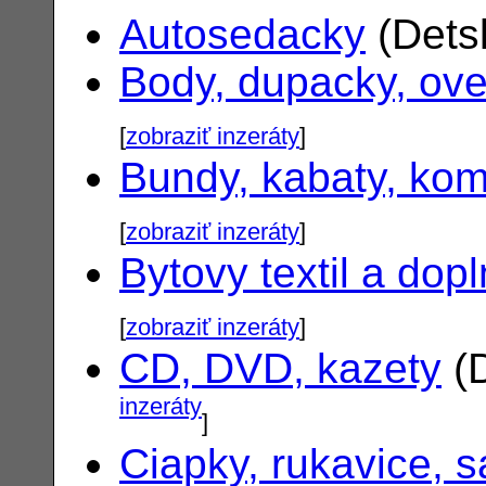
Autosedacky
(Dets
Body, dupacky, ove
[
zobraziť inzeráty
]
Bundy, kabaty, ko
[
zobraziť inzeráty
]
Bytovy textil a dop
[
zobraziť inzeráty
]
CD, DVD, kazety
(D
inzeráty
]
Ciapky, rukavice, s