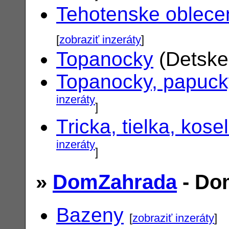
Tehotenske oblece
[
zobraziť inzeráty
]
Topanocky
(Detske
Topanocky, papuck
inzeráty
]
Tricka, tielka, kose
inzeráty
]
»
DomZahrada
- Do
Bazeny
[
zobraziť inzeráty
]