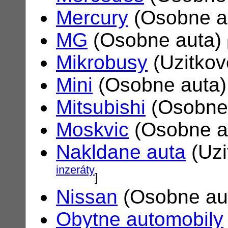
Mercury
(Osobne a
MG
(Osobne auta)
Mikrobusy
(Uzitkov
Mini
(Osobne auta
Mitsubishi
(Osobne
Moskvic
(Osobne a
Nakldane auta
(Uzi
inzeráty
]
Nissan
(Osobne au
Obytne automobily