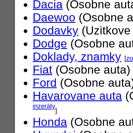
Dacia
(Osobne aut
Daewoo
(Osobne a
Dodavky
(Uzitkove
Dodge
(Osobne au
Doklady, znamky
[
zo
Fiat
(Osobne auta
Ford
(Osobne auta
Havarovane auta
(
inzeráty
]
Honda
(Osobne au