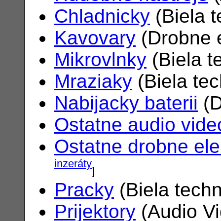
Chladnicky
(Biela 
Kavovary
(Drobne e
Mikrovlnky
(Biela t
Mraziaky
(Biela te
Nabijacky baterii
(D
Ostatne audio vide
Ostatne drobne ele
inzeráty
]
Pracky
(Biela tech
Prijektory
(Audio V