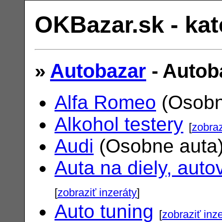
OKBazar.sk - kat
»
Autobazar
- Autob
Alfa Romeo
(Osobn
Alkohol testery
[
zobraz
Audi
(Osobne auta
Auta na diely, auto
[
zobraziť inzeráty
]
Auto tuning
[
zobraziť inz