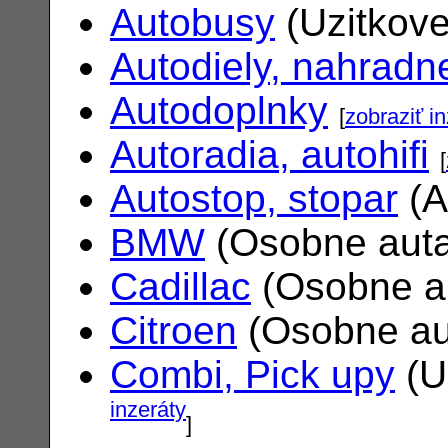
Autobusy
(Uzitkove
Autodiely, nahradne
Autodoplnky
[
zobraziť i
Autoradia, autohifi
[
Autostop, stopar
(A
BMW
(Osobne aut
Cadillac
(Osobne a
Citroen
(Osobne au
Combi, Pick upy
(U
inzeráty
]