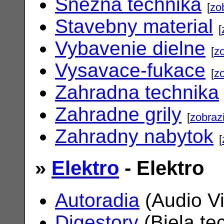
Snezna technika
[
zo
Stavebny material
[
Vybavenie dielne
[
zo
Vysavace-fukace
[
zo
Zahradna technika
Zahradne grily
[
zobrazi
Zahradny nabytok
[
»
Elektro
- Elektro
Autoradia
(Audio V
Digestory
(Biela te