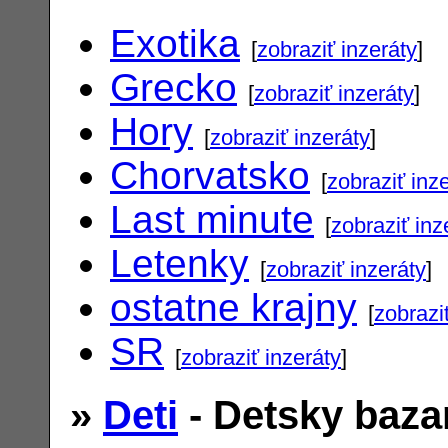
Exotika
[
zobraziť inzeráty
]
Grecko
[
zobraziť inzeráty
]
Hory
[
zobraziť inzeráty
]
Chorvatsko
[
zobraziť inz
Last minute
[
zobraziť inz
Letenky
[
zobraziť inzeráty
]
ostatne krajny
[
zobrazi
SR
[
zobraziť inzeráty
]
»
Deti
- Detsky baza