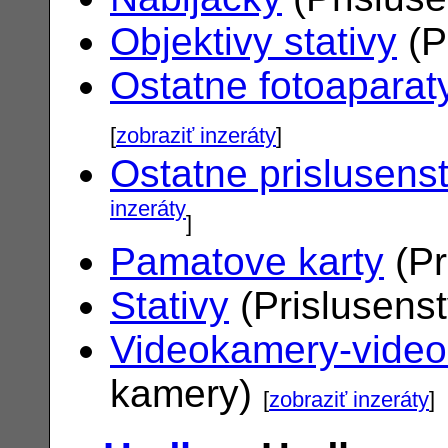
Objektivy stativy
(P
Ostatne fotoaparat
[
zobraziť inzeráty
]
Ostatne prislusens
inzeráty
]
Pamatove karty
(Pr
Stativy
(Prislusens
Videokamery-vide
kamery)
[
zobraziť inzeráty
]