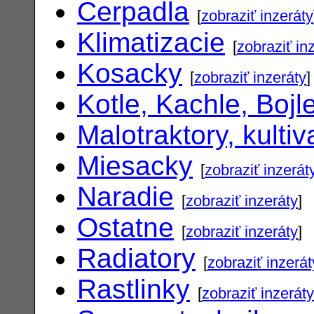
Cerpadla
[
zobraziť inzeráty
Klimatizacie
[
zobraziť in
Kosacky
[
zobraziť inzeráty
]
Kotle, Kachle, Bojl
Malotraktory, kultiv
Miesacky
[
zobraziť inzerát
Naradie
[
zobraziť inzeráty
]
Ostatne
[
zobraziť inzeráty
]
Radiatory
[
zobraziť inzerát
Rastlinky
[
zobraziť inzeráty