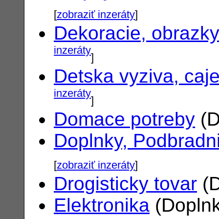
[
zobraziť inzeráty
]
Dekoracie, obrazk
inzeráty
]
Detska vyziva, caj
inzeráty
]
Domace potreby
(D
Doplnky, Podbradn
[
zobraziť inzeráty
]
Drogisticky tovar
(D
Elektronika
(Doplnk