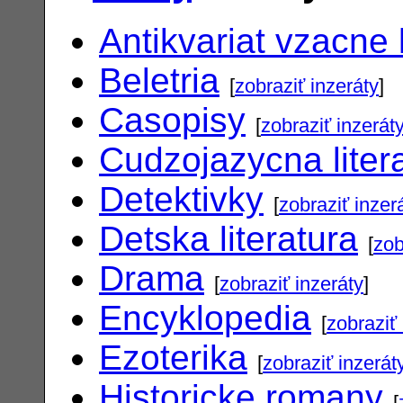
Antikvariat vzacne 
Beletria
[
zobraziť inzeráty
]
Casopisy
[
zobraziť inzerát
Cudzojazycna liter
Detektivky
[
zobraziť inzer
Detska literatura
[
zob
Drama
[
zobraziť inzeráty
]
Encyklopedia
[
zobraziť 
Ezoterika
[
zobraziť inzerát
Historicke romany
[