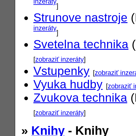
inzeráty
]
Strunove nastroje
(
inzeráty
]
Svetelna technika
(
[
zobraziť inzeráty
]
Vstupenky
[
zobraziť inzer
Vyuka hudby
[
zobraziť 
Zvukova technika
(
[
zobraziť inzeráty
]
»
Knihy
- Knihy