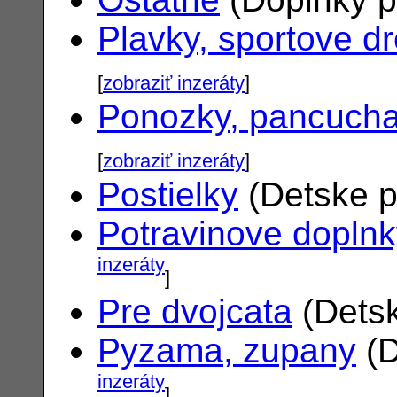
Plavky, sportove d
[
zobraziť inzeráty
]
Ponozky, pancuch
[
zobraziť inzeráty
]
Postielky
(Detske p
Potravinove dopln
inzeráty
]
Pre dvojcata
(Detsk
Pyzama, zupany
(D
inzeráty
]