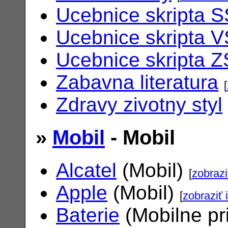
Ucebnice skripta S
Ucebnice skripta V
Ucebnice skripta Z
Zabavna literatura
[
Zdravy zivotny styl
»
Mobil
- Mobil
Alcatel
(Mobil)
[
zobrazi
Apple
(Mobil)
[
zobraziť 
Baterie
(Mobilne pr