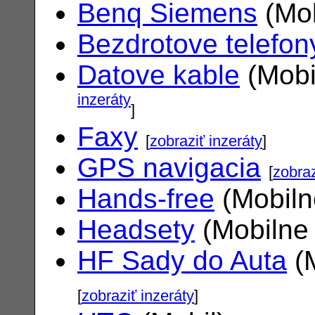
Benq Siemens
(Mob
Bezdrotove telefon
Datove kable
(Mobi
inzeráty
]
Faxy
[
zobraziť inzeráty
]
GPS navigacia
[
zobraz
Hands-free
(Mobiln
Headsety
(Mobilne 
HF Sady do Auta
(M
[
zobraziť inzeráty
]