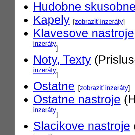
Hudobne skusobn
Kapely
[
zobraziť inzeráty
]
Klavesove nastroje
inzeráty
]
Noty, Texty
(Prislu
inzeráty
]
Ostatne
[
zobraziť inzeráty
]
Ostatne nastroje
(H
inzeráty
]
Slacikove nastroje