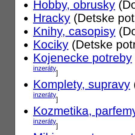
Hobby, obrusky
(Do
Hracky
(Detske po
Knihy, casopisy
(Do
Kociky
(Detske pot
Kojenecke potreby
inzeráty
]
Komplety, supravy
inzeráty
]
Kozmetika, parfem
inzeráty
]