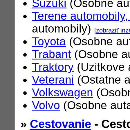
Suzuki
(Osobne au
Terene automobily,
automobily)
[
zobraziť inz
Toyota
(Osobne au
Trabant
(Osobne a
Traktory
(Uzitkove 
Veterani
(Ostatne 
Volkswagen
(Osobn
Volvo
(Osobne aut
»
Cestovanie
- Cest