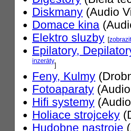
Diskmany
(Audio V
Domace kina
(Audi
Elektro sluzby
[
zobrazi
Epilatory, Depilator
inzeráty
]
Feny, Kulmy
(Drobn
Fotoaparaty
(Audio
Hifi systemy
(Audio
Holiace strojceky
(
Hudobne nastroje
(