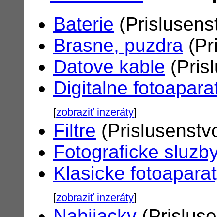
Baterie
(Prislusens
Brasne, puzdra
(Pr
Datove kable
(Pris
Digitalne fotoapara
[
zobraziť inzeráty
]
Filtre
(Prislusenstv
Fotograficke sluzb
Klasicke fotoapara
[
zobraziť inzeráty
]
Nabijacky
(Prislus