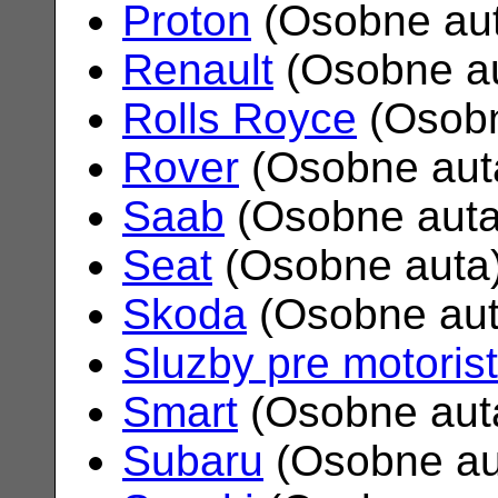
Proton
(Osobne au
Renault
(Osobne a
Rolls Royce
(Osobn
Rover
(Osobne aut
Saab
(Osobne aut
Seat
(Osobne auta
Skoda
(Osobne au
Sluzby pre motoris
Smart
(Osobne aut
Subaru
(Osobne au