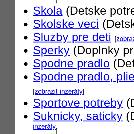
Skola
(Detske potr
Skolske veci
(Dets
Sluzby pre deti
[
zobraz
Sperky
(Doplnky pr
Spodne pradlo
(Det
Spodne pradlo, pli
[
zobraziť inzeráty
]
Sportove potreby
(
Suknicky, saticky
(
inzeráty
]