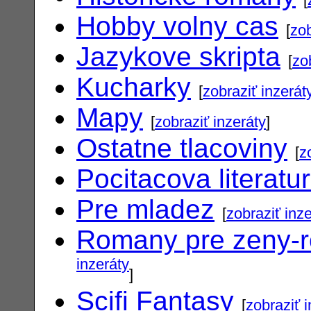
Hobby volny cas
[
zob
Jazykove skripta
[
zo
Kucharky
[
zobraziť inzerát
Mapy
[
zobraziť inzeráty
]
Ostatne tlacoviny
[
z
Pocitacova literatu
Pre mladez
[
zobraziť inz
Romany pre zeny-
inzeráty
]
Scifi Fantasy
[
zobraziť 