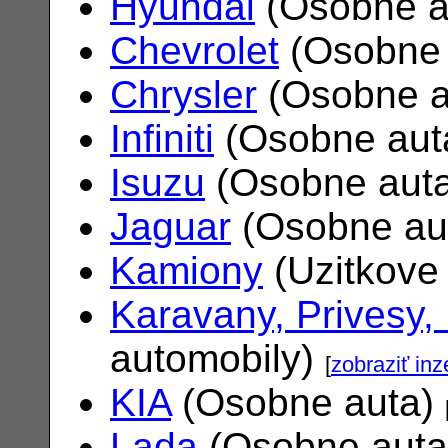
Hyundai
(Osobne a
Chevrolet
(Osobne 
Chrysler
(Osobne a
Infiniti
(Osobne aut
Isuzu
(Osobne aut
Jaguar
(Osobne au
Kamiony
(Uzitkove
Karavany, Privesy,
automobily)
[
zobraziť inz
KIA
(Osobne auta)
Lada
(Osobne aut