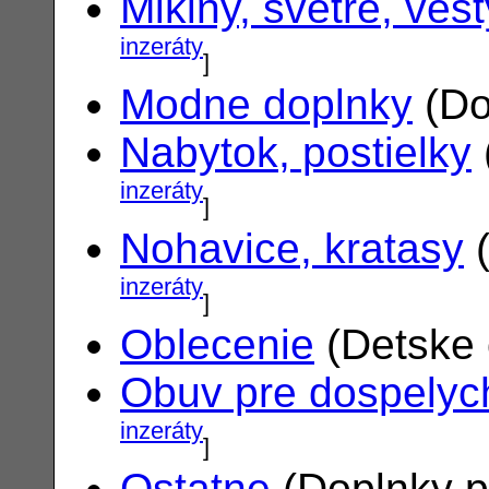
Mikiny, svetre, vest
inzeráty
]
Modne doplnky
(Do
Nabytok, postielky
inzeráty
]
Nohavice, kratasy
(
inzeráty
]
Oblecenie
(Detske 
Obuv pre dospelyc
inzeráty
]
Ostatne
(Doplnky p