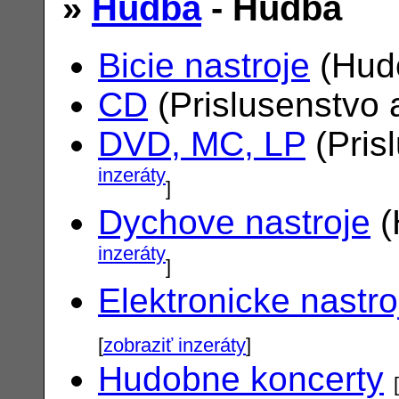
»
Hudba
- Hudba
Bicie nastroje
(Hudo
CD
(Prislusenstvo 
DVD, MC, LP
(Pris
inzeráty
]
Dychove nastroje
(
inzeráty
]
Elektronicke nastro
[
zobraziť inzeráty
]
Hudobne koncerty
[