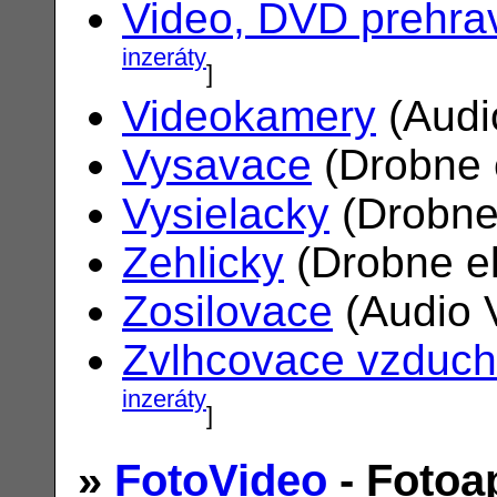
Video, DVD prehra
inzeráty
]
Videokamery
(Audi
Vysavace
(Drobne 
Vysielacky
(Drobne
Zehlicky
(Drobne el
Zosilovace
(Audio 
Zvlhcovace vzduc
inzeráty
]
»
FotoVideo
- Fotoa