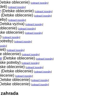
Detske oblecenie)
[
zobraziť inzeráty
]
deti)
[
zobraziť inzeráty
]
y
(Detske oblecenie)
[
zobraziť inzeráty
]
(Detske oblecenie)
[
zobraziť inzeráty
]
reby)
[
zobraziť inzeráty
]
Detska vyziva)
[
zobraziť inzeráty
]
oblecenie)
[
zobraziť inzeráty
]
ske oblecenie)
[
zobraziť inzeráty
]
y)
[
zobraziť inzeráty
]
potreby)
[
zobraziť inzeráty
]
nzeráty
]
eti)
[
zobraziť inzeráty
]
e oblecenie)
[
zobraziť inzeráty
]
ky
(Detske oblecenie)
[
zobraziť inzeráty
]
ske potreby)
[
zobraziť inzeráty
]
ske oblecenie)
[
zobraziť inzeráty
]
(Detske oblecenie)
[
zobraziť inzeráty
]
lecenie)
[
zobraziť inzeráty
]
Detske oblecenie)
[
zobraziť inzeráty
]
Detske oblecenie)
[
zobraziť inzeráty
]
 zahrada