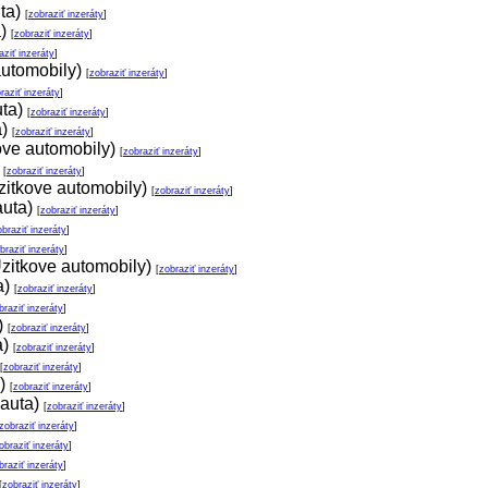
ta)
[
zobraziť inzeráty
]
a)
[
zobraziť inzeráty
]
aziť inzeráty
]
automobily)
[
zobraziť inzeráty
]
raziť inzeráty
]
ta)
[
zobraziť inzeráty
]
a)
[
zobraziť inzeráty
]
ove automobily)
[
zobraziť inzeráty
]
)
[
zobraziť inzeráty
]
zitkove automobily)
[
zobraziť inzeráty
]
auta)
[
zobraziť inzeráty
]
obraziť inzeráty
]
braziť inzeráty
]
zitkove automobily)
[
zobraziť inzeráty
]
a)
[
zobraziť inzeráty
]
braziť inzeráty
]
)
[
zobraziť inzeráty
]
a)
[
zobraziť inzeráty
]
[
zobraziť inzeráty
]
a)
[
zobraziť inzeráty
]
auta)
[
zobraziť inzeráty
]
zobraziť inzeráty
]
obraziť inzeráty
]
braziť inzeráty
]
[
zobraziť inzeráty
]