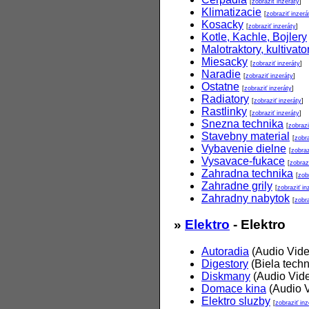
[
zobraziť inzeráty
]
Klimatizacie
[
zobraziť inzerá
Kosacky
[
zobraziť inzeráty
]
Kotle, Kachle, Bojlery
Malotraktory, kultivato
Miesacky
[
zobraziť inzeráty
]
Naradie
[
zobraziť inzeráty
]
Ostatne
[
zobraziť inzeráty
]
Radiatory
[
zobraziť inzeráty
]
Rastlinky
[
zobraziť inzeráty
]
Snezna technika
[
zobrazi
Stavebny material
[
zobra
Vybavenie dielne
[
zobraz
Vysavace-fukace
[
zobraz
Zahradna technika
[
zob
Zahradne grily
[
zobraziť in
Zahradny nabytok
[
zobra
»
Elektro
- Elektro
Autoradia
(Audio Vid
Digestory
(Biela tech
Diskmany
(Audio Vid
Domace kina
(Audio 
Elektro sluzby
[
zobraziť inz