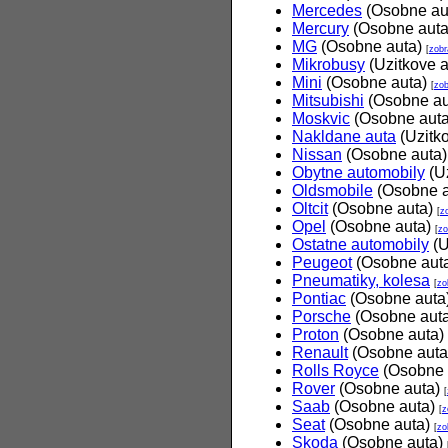
Mercedes
(Osobne au
Mercury
(Osobne aut
MG
(Osobne auta)
[
zobr
Mikrobusy
(Uzitkove 
Mini
(Osobne auta)
[
zob
Mitsubishi
(Osobne au
Moskvic
(Osobne aut
Nakldane auta
(Uzitk
Nissan
(Osobne auta
Obytne automobily
(U
Oldsmobile
(Osobne 
Oltcit
(Osobne auta)
[
z
Opel
(Osobne auta)
[
zo
Ostatne automobily
(U
Peugeot
(Osobne aut
Pneumatiky, kolesa
[
zo
Pontiac
(Osobne auta
Porsche
(Osobne aut
Proton
(Osobne auta)
Renault
(Osobne aut
Rolls Royce
(Osobne 
Rover
(Osobne auta)
[
Saab
(Osobne auta)
[
z
Seat
(Osobne auta)
[
zo
Skoda
(Osobne auta)