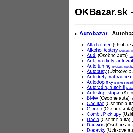
OKBazar.sk -
»
Autobazar
- Autoba
Alfa Romeo
(Osobne 
Alkohol testery
[
zobraziť i
Audi
(Osobne auta)
[
zo
Auta na diely, autovra
Auto tuning
[
zobraziť inzerát
Autobusy
(Uzitkove a
Autodiely, nahradne d
Autodoplnky
[
zobraziť inzer
Autoradia, autohifi
[
zobr
Autostop, stopar
(Auto
BMW
(Osobne auta)
[
z
Cadillac
(Osobne aut
Citroen
(Osobne auta
Combi, Pick upy
(Uzit
Dacia
(Osobne auta)
[
Daewoo
(Osobne aut
Dodavky
(Uzitkove au