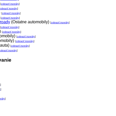
[
zobraziť inzeráty
]
zobraziť inzeráty
]
)
[
zobraziť inzeráty
]
)
[
zobraziť inzeráty
]
froady
(Ostatne automobily)
[
zobraziť inzeráty
]
[
zobraziť inzeráty
]
)
[
zobraziť inzeráty
]
tomobily)
[
zobraziť inzeráty
]
omobily)
[
zobraziť inzeráty
]
auta)
[
zobraziť inzeráty
]
zobraziť inzeráty
]
vanie
y
]
y
]
eráty
]