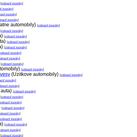
)
[
zobraziť inzeráty
]
iť inzeráty
]
aziť inzeráty
]
braziť inzeráty
]
atne automobily)
[
zobraziť inzeráty
]
)
[
zobraziť inzeráty
]
a)
[
zobraziť inzeráty
]
ta)
[
zobraziť inzeráty
]
a)
[
zobraziť inzeráty
]
zobraziť inzeráty
]
obraziť inzeráty
]
)
[
zobraziť inzeráty
]
tomobily)
[
zobraziť inzeráty
]
avesy
(Uzitkove automobily)
[
zobraziť inzeráty
]
aziť inzeráty
]
obraziť inzeráty
]
 auta)
[
zobraziť inzeráty
]
)
[
zobraziť inzeráty
]
zobraziť inzeráty
]
)
[
zobraziť inzeráty
]
obraziť inzeráty
]
zobraziť inzeráty
]
a)
[
zobraziť inzeráty
]
zobraziť inzeráty
]
)
[
zobraziť inzeráty
]