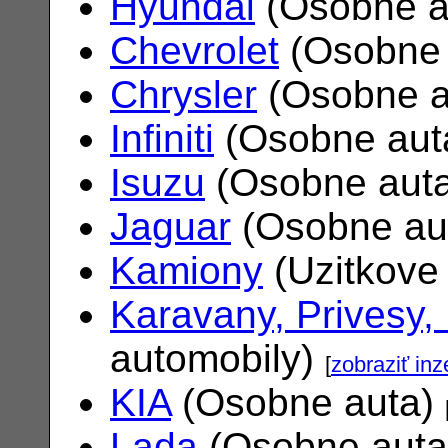
Hyundai
(Osobne a
Chevrolet
(Osobne 
Chrysler
(Osobne a
Infiniti
(Osobne aut
Isuzu
(Osobne aut
Jaguar
(Osobne au
Kamiony
(Uzitkove
Karavany, Privesy,
automobily)
[
zobraziť inz
KIA
(Osobne auta)
Lada
(Osobne aut