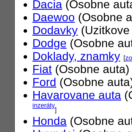
Dacia
(Osobne aut
Daewoo
(Osobne a
Dodavky
(Uzitkove
Dodge
(Osobne au
Doklady, znamky
[
zo
Fiat
(Osobne auta
Ford
(Osobne auta
Havarovane auta
(
inzeráty
]
Honda
(Osobne au