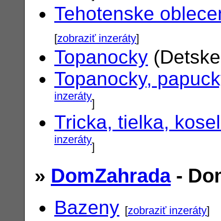
Tehotenske oblece
[
zobraziť inzeráty
]
Topanocky
(Detske
Topanocky, papuck
inzeráty
]
Tricka, tielka, kose
inzeráty
]
»
DomZahrada
- Do
Bazeny
[
zobraziť inzeráty
]