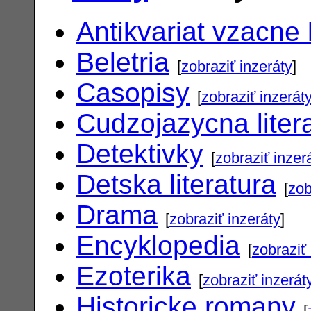
Antikvariat vzacne 
Beletria
[
zobraziť inzeráty
]
Casopisy
[
zobraziť inzerát
Cudzojazycna liter
Detektivky
[
zobraziť inzer
Detska literatura
[
zob
Drama
[
zobraziť inzeráty
]
Encyklopedia
[
zobraziť 
Ezoterika
[
zobraziť inzerát
Historicke romany
[