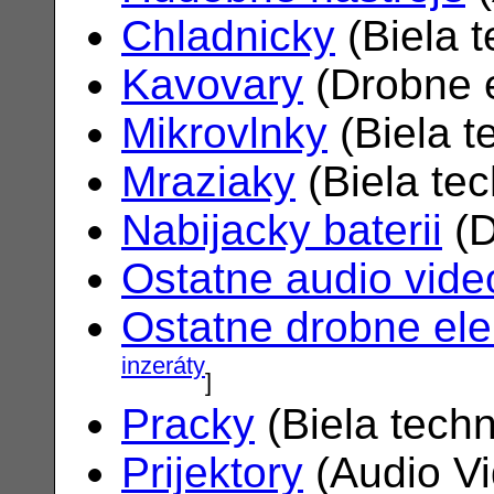
Chladnicky
(Biela 
Kavovary
(Drobne e
Mikrovlnky
(Biela t
Mraziaky
(Biela te
Nabijacky baterii
(D
Ostatne audio vide
Ostatne drobne ele
inzeráty
]
Pracky
(Biela tech
Prijektory
(Audio V