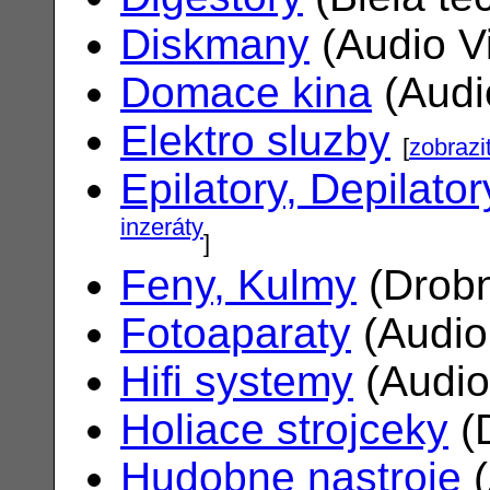
Diskmany
(Audio V
Domace kina
(Audi
Elektro sluzby
[
zobrazi
Epilatory, Depilator
inzeráty
]
Feny, Kulmy
(Drobn
Fotoaparaty
(Audio
Hifi systemy
(Audio
Holiace strojceky
(
Hudobne nastroje
(