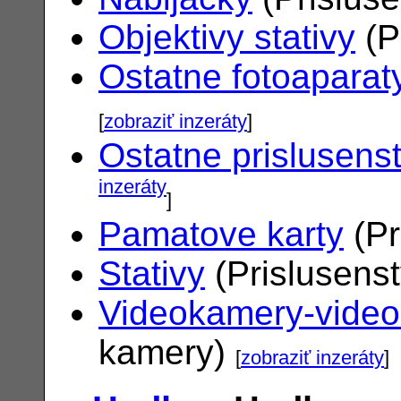
Objektivy stativy
(P
Ostatne fotoaparat
[
zobraziť inzeráty
]
Ostatne prislusens
inzeráty
]
Pamatove karty
(Pr
Stativy
(Prislusens
Videokamery-vide
kamery)
[
zobraziť inzeráty
]