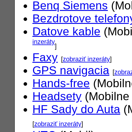
Benq Siemens
(Mob
Bezdrotove telefon
Datove kable
(Mobi
inzeráty
]
Faxy
[
zobraziť inzeráty
]
GPS navigacia
[
zobraz
Hands-free
(Mobiln
Headsety
(Mobilne 
HF Sady do Auta
(M
[
zobraziť inzeráty
]