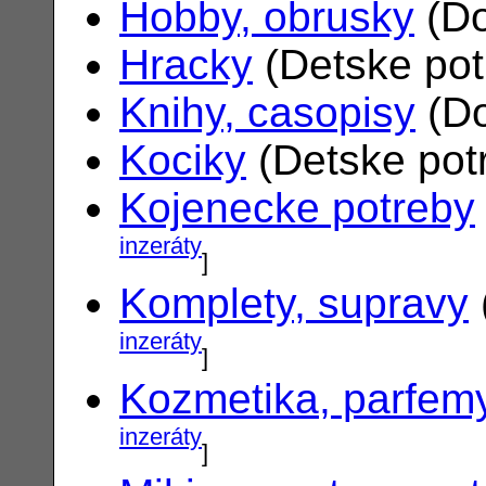
Hobby, obrusky
(Do
Hracky
(Detske po
Knihy, casopisy
(Do
Kociky
(Detske pot
Kojenecke potreby
inzeráty
]
Komplety, supravy
inzeráty
]
Kozmetika, parfem
inzeráty
]