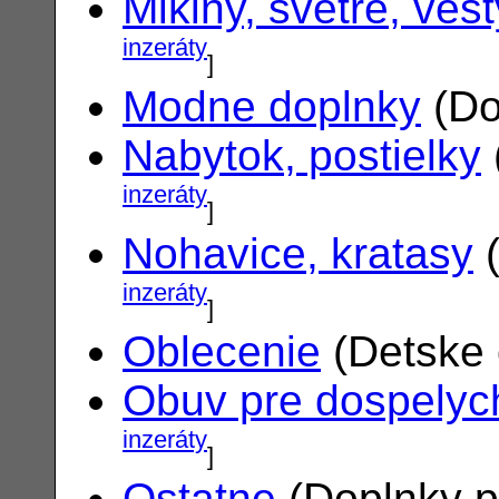
Mikiny, svetre, vest
inzeráty
]
Modne doplnky
(Do
Nabytok, postielky
inzeráty
]
Nohavice, kratasy
(
inzeráty
]
Oblecenie
(Detske 
Obuv pre dospelyc
inzeráty
]
Ostatne
(Doplnky p