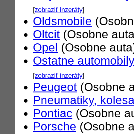
[
zobraziť inzeráty
]
Oldsmobile
(Osobn
Oltcit
(Osobne aut
Opel
(Osobne auta
Ostatne automobil
[
zobraziť inzeráty
]
Peugeot
(Osobne a
Pneumatiky, koles
Pontiac
(Osobne a
Porsche
(Osobne a