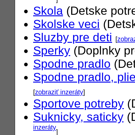
Skola
(Detske potr
Skolske veci
(Dets
Sluzby pre deti
[
zobraz
Sperky
(Doplnky pr
Spodne pradlo
(Det
Spodne pradlo, pli
[
zobraziť inzeráty
]
Sportove potreby
(
Suknicky, saticky
(
inzeráty
]