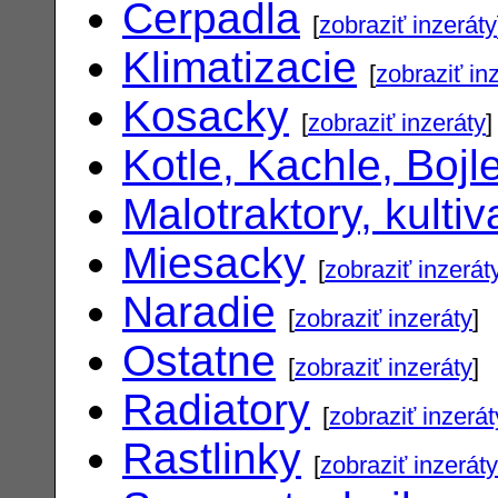
Cerpadla
[
zobraziť inzeráty
Klimatizacie
[
zobraziť in
Kosacky
[
zobraziť inzeráty
]
Kotle, Kachle, Bojl
Malotraktory, kultiv
Miesacky
[
zobraziť inzerát
Naradie
[
zobraziť inzeráty
]
Ostatne
[
zobraziť inzeráty
]
Radiatory
[
zobraziť inzerát
Rastlinky
[
zobraziť inzeráty