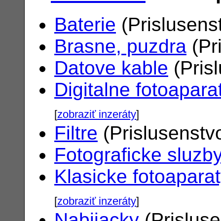
Baterie
(Prislusens
Brasne, puzdra
(Pr
Datove kable
(Pris
Digitalne fotoapara
[
zobraziť inzeráty
]
Filtre
(Prislusenstv
Fotograficke sluzb
Klasicke fotoapara
[
zobraziť inzeráty
]
Nabijacky
(Prislus