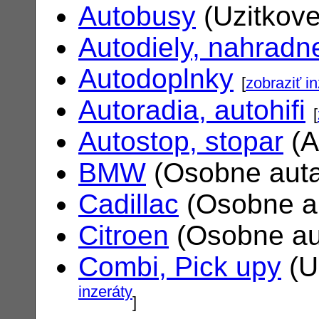
Autobusy
(Uzitkove
Autodiely, nahradne
Autodoplnky
[
zobraziť i
Autoradia, autohifi
[
Autostop, stopar
(A
BMW
(Osobne aut
Cadillac
(Osobne a
Citroen
(Osobne au
Combi, Pick upy
(U
inzeráty
]