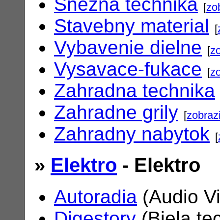
Snezna technika
[
zo
Stavebny material
[
Vybavenie dielne
[
zo
Vysavace-fukace
[
zo
Zahradna technika
Zahradne grily
[
zobrazi
Zahradny nabytok
[
»
Elektro
- Elektro
Autoradia
(Audio V
Digestory
(Biela te