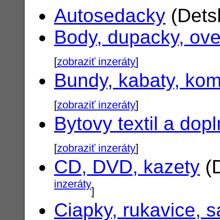
Autosedacky
(Dets
Body, dupacky, ove
[
zobraziť inzeráty
]
Bundy, kabaty, ko
[
zobraziť inzeráty
]
Bytovy textil a dop
[
zobraziť inzeráty
]
CD, DVD, kazety
(D
inzeráty
]
Ciapky, rukavice, s