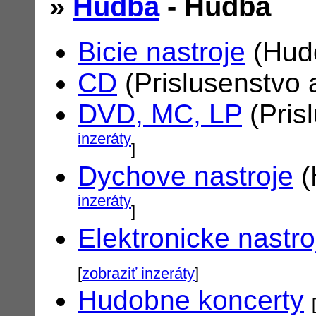
»
Hudba
- Hudba
Bicie nastroje
(Hudo
CD
(Prislusenstvo 
DVD, MC, LP
(Pris
inzeráty
]
Dychove nastroje
(
inzeráty
]
Elektronicke nastro
[
zobraziť inzeráty
]
Hudobne koncerty
[