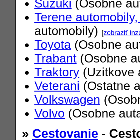
Suzuki
(Osobne au
Terene automobily,
automobily)
[
zobraziť inz
Toyota
(Osobne au
Trabant
(Osobne a
Traktory
(Uzitkove 
Veterani
(Ostatne 
Volkswagen
(Osobn
Volvo
(Osobne aut
»
Cestovanie
- Cest