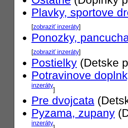
Plavky, sportove d
[
zobraziť inzeráty
]
Ponozky, pancuch
[
zobraziť inzeráty
]
Postielky
(Detske p
Potravinove dopln
inzeráty
]
Pre dvojcata
(Detsk
Pyzama, zupany
(D
inzeráty
]