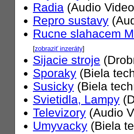
Radia
(Audio Vide
Repro sustavy
(Aud
Rucne slahacem M
[
zobraziť inzeráty
]
Sijacie stroje
(Drob
Sporaky
(Biela tec
Susicky
(Biela tec
Svietidla, Lampy
(D
Televizory
(Audio V
Umyvacky
(Biela t