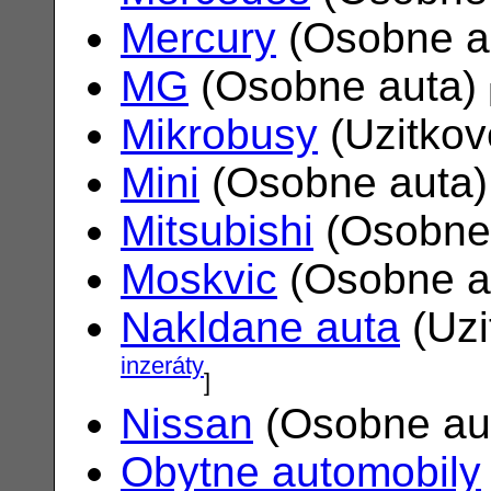
Mercury
(Osobne a
MG
(Osobne auta)
Mikrobusy
(Uzitkov
Mini
(Osobne auta
Mitsubishi
(Osobne
Moskvic
(Osobne a
Nakldane auta
(Uzi
inzeráty
]
Nissan
(Osobne au
Obytne automobily