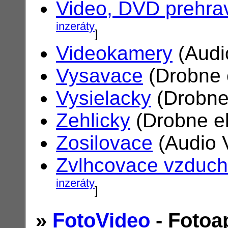
Video, DVD prehra
inzeráty
]
Videokamery
(Audi
Vysavace
(Drobne 
Vysielacky
(Drobne
Zehlicky
(Drobne el
Zosilovace
(Audio 
Zvlhcovace vzduc
inzeráty
]
»
FotoVideo
- Fotoa