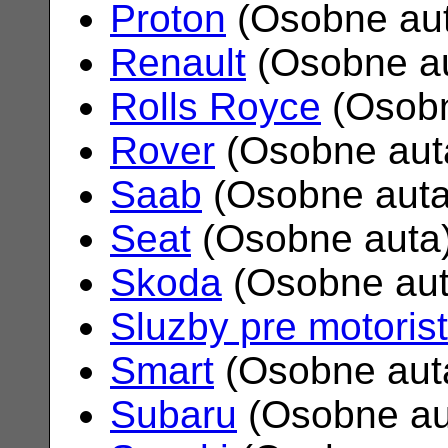
Proton
(Osobne au
Renault
(Osobne a
Rolls Royce
(Osobn
Rover
(Osobne aut
Saab
(Osobne aut
Seat
(Osobne auta
Skoda
(Osobne au
Sluzby pre motoris
Smart
(Osobne aut
Subaru
(Osobne au