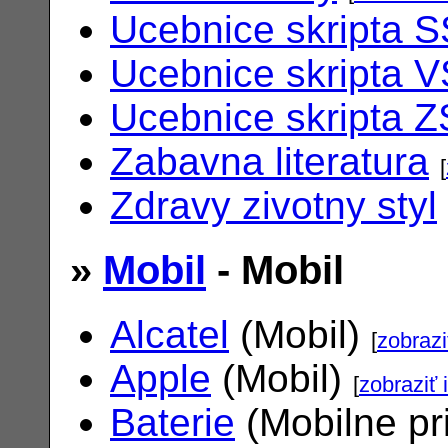
Ucebnice skripta S
Ucebnice skripta V
Ucebnice skripta Z
Zabavna literatura
[
Zdravy zivotny styl
»
Mobil
- Mobil
Alcatel
(Mobil)
[
zobrazi
Apple
(Mobil)
[
zobraziť 
Baterie
(Mobilne pr