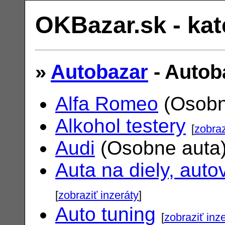
OKBazar.sk - kat
»
Autobazar
- Autob
Alfa Romeo
(Osobn
Alkohol testery
[
zobraz
Audi
(Osobne auta
Auta na diely, auto
[
zobraziť inzeráty
]
Auto tuning
[
zobraziť inz