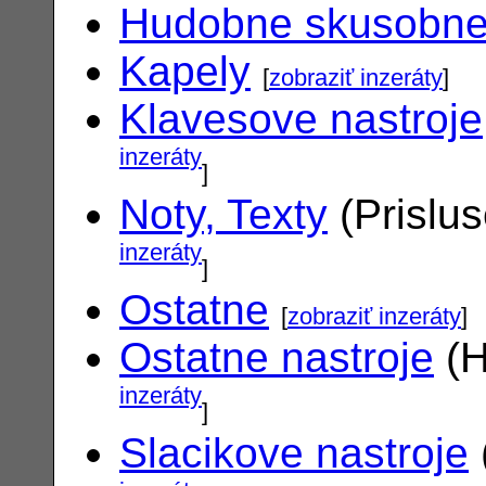
Hudobne skusobn
Kapely
[
zobraziť inzeráty
]
Klavesove nastroje
inzeráty
]
Noty, Texty
(Prislu
inzeráty
]
Ostatne
[
zobraziť inzeráty
]
Ostatne nastroje
(H
inzeráty
]
Slacikove nastroje