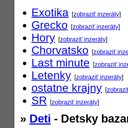
Exotika
[
zobraziť inzeráty
]
Grecko
[
zobraziť inzeráty
]
Hory
[
zobraziť inzeráty
]
Chorvatsko
[
zobraziť inz
Last minute
[
zobraziť inz
Letenky
[
zobraziť inzeráty
]
ostatne krajny
[
zobrazi
SR
[
zobraziť inzeráty
]
»
Deti
- Detsky baza