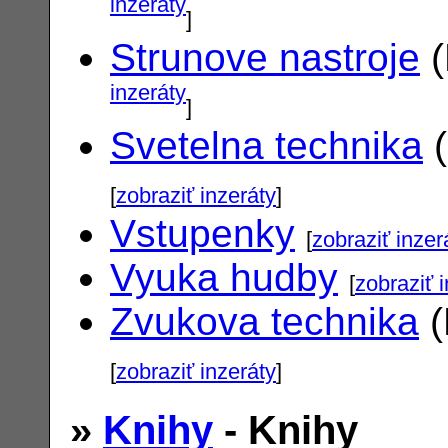
inzeráty
]
Strunove nastroje
(
inzeráty
]
Svetelna technika
(
[
zobraziť inzeráty
]
Vstupenky
[
zobraziť inzer
Vyuka hudby
[
zobraziť 
Zvukova technika
(
[
zobraziť inzeráty
]
»
Knihy
- Knihy