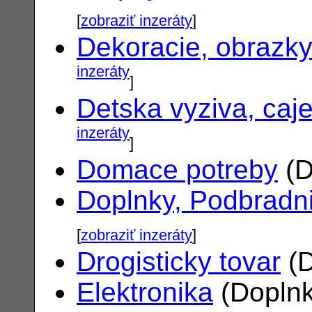
[
zobraziť inzeráty
]
Dekoracie, obrazk
inzeráty
]
Detska vyziva, caj
inzeráty
]
Domace potreby
(D
Doplnky, Podbradn
[
zobraziť inzeráty
]
Drogisticky tovar
(D
Elektronika
(Doplnk