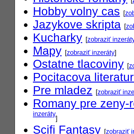
Hobby volny cas
[
zob
Jazykove skripta
[
zo
Kucharky
[
zobraziť inzerát
Mapy
[
zobraziť inzeráty
]
Ostatne tlacoviny
[
z
Pocitacova literatu
Pre mladez
[
zobraziť inz
Romany pre zeny-
inzeráty
]
Scifi Fantasy
[
zobraziť 