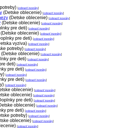
potreby)
[
zobraziť inzeráty
]
y
(Detske oblecenie)
[
zobraziť inzeráty
]
nezy
(Detske oblecenie)
[
zobraziť inzeráty
]
y
(Detske oblecenie)
[
zobraziť inzeráty
]
lnky pre deti)
[
zobraziť inzeráty
]
(Detske oblecenie)
[
zobraziť inzeráty
]
oplnky pre deti)
[
zobraziť inzeráty
]
etska vyziva)
[
zobraziť inzeráty
]
ske potreby)
[
zobraziť inzeráty
]
(Detske oblecenie)
[
zobraziť inzeráty
]
nky pre deti)
[
zobraziť inzeráty
]
re deti)
[
zobraziť inzeráty
]
ky pre deti)
[
zobraziť inzeráty
]
by)
[
zobraziť inzeráty
]
ky pre deti)
[
zobraziť inzeráty
]
by)
[
zobraziť inzeráty
]
etske oblecenie)
[
zobraziť inzeráty
]
tske oblecenie)
[
zobraziť inzeráty
]
oplnky pre deti)
[
zobraziť inzeráty
]
Detske oblecenie)
[
zobraziť inzeráty
]
ky pre deti)
[
zobraziť inzeráty
]
tske potreby)
[
zobraziť inzeráty
]
tske oblecenie)
[
zobraziť inzeráty
]
lecenie)
[
zobraziť inzeráty
]