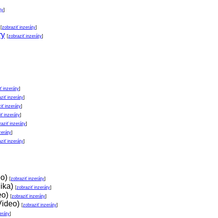
ty
]
[
zobraziť inzeráty
]
ry
[
zobraziť inzeráty
]
ť inzeráty
]
ziť inzeráty
]
iť inzeráty
]
iť inzeráty
]
raziť inzeráty
]
zeráty
]
ziť inzeráty
]
eo)
[
zobraziť inzeráty
]
nika)
[
zobraziť inzeráty
]
eo)
[
zobraziť inzeráty
]
Video)
[
zobraziť inzeráty
]
eráty
]