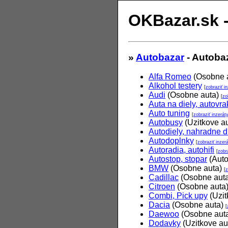
OKBazar.sk -
»
Autobazar
- Autoba
Alfa Romeo
(Osobne 
Alkohol testery
[
zobraziť i
Audi
(Osobne auta)
[
zo
Auta na diely, autovra
Auto tuning
[
zobraziť inzerát
Autobusy
(Uzitkove a
Autodiely, nahradne d
Autodoplnky
[
zobraziť inzer
Autoradia, autohifi
[
zobr
Autostop, stopar
(Auto
BMW
(Osobne auta)
[
z
Cadillac
(Osobne aut
Citroen
(Osobne auta
Combi, Pick upy
(Uzit
Dacia
(Osobne auta)
[
Daewoo
(Osobne aut
Dodavky
(Uzitkove au