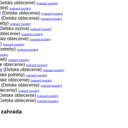
Detske oblecenie)
[
zobraziť inzeráty
]
deti)
[
zobraziť inzeráty
]
y
(Detske oblecenie)
[
zobraziť inzeráty
]
(Detske oblecenie)
[
zobraziť inzeráty
]
reby)
[
zobraziť inzeráty
]
Detska vyziva)
[
zobraziť inzeráty
]
oblecenie)
[
zobraziť inzeráty
]
ske oblecenie)
[
zobraziť inzeráty
]
y)
[
zobraziť inzeráty
]
potreby)
[
zobraziť inzeráty
]
nzeráty
]
eti)
[
zobraziť inzeráty
]
e oblecenie)
[
zobraziť inzeráty
]
ky
(Detske oblecenie)
[
zobraziť inzeráty
]
ske potreby)
[
zobraziť inzeráty
]
ske oblecenie)
[
zobraziť inzeráty
]
(Detske oblecenie)
[
zobraziť inzeráty
]
lecenie)
[
zobraziť inzeráty
]
Detske oblecenie)
[
zobraziť inzeráty
]
Detske oblecenie)
[
zobraziť inzeráty
]
 zahrada