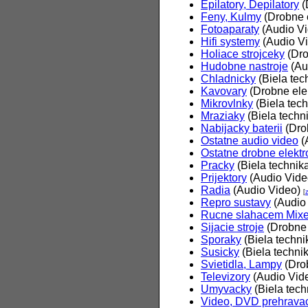
Epilatory, Depilatory
(
Feny, Kulmy
(Drobne 
Fotoaparaty
(Audio V
Hifi systemy
(Audio V
Holiace strojceky
(Dro
Hudobne nastroje
(Au
Chladnicky
(Biela tec
Kavovary
(Drobne ele
Mikrovlnky
(Biela tec
Mraziaky
(Biela techn
Nabijacky baterii
(Dro
Ostatne audio video
(
Ostatne drobne elektr
Pracky
(Biela technik
Prijektory
(Audio Vid
Radia
(Audio Video)
[
Repro sustavy
(Audio
Rucne slahacem Mixe
Sijacie stroje
(Drobne 
Sporaky
(Biela techni
Susicky
(Biela techni
Svietidla, Lampy
(Dro
Televizory
(Audio Vid
Umyvacky
(Biela tech
Video, DVD prehrava