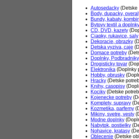
Autosedacky
(Detske 
Body, dupacky, overal
Bundy, kabaty, kombi
Bytovy textil a doplnk
CD, DVD, kazety
(Dop
Ciapky, rukavice, saly
Dekoracie, obrazky
(D
Detska vyziva, caje
(D
Domace potreby
(Det
Doplnky, Podbradniky
Drogisticky tovar
(Dopl
Elektronika
(Doplnky p
Hobby, obrusky
(Dopln
Hracky
(Detske potre
Knihy, casopisy
(Dopln
Kociky
(Detske potre
Kojenecke potreby
(D
Komplety, supravy
(De
Kozmetika, parfemy
(D
Mikiny, svetre, vesty
(
Modne doplnky
(Dopln
Nabytok, postielky
(De
Nohavice, kratasy
(De
Oblecenie
(Detske ob