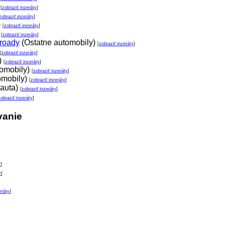
[
zobraziť inzeráty
]
zobraziť inzeráty
]
)
[
zobraziť inzeráty
]
)
[
zobraziť inzeráty
]
froady
(Ostatne automobily)
[
zobraziť inzeráty
]
[
zobraziť inzeráty
]
)
[
zobraziť inzeráty
]
tomobily)
[
zobraziť inzeráty
]
omobily)
[
zobraziť inzeráty
]
auta)
[
zobraziť inzeráty
]
zobraziť inzeráty
]
vanie
y
]
y
]
eráty
]