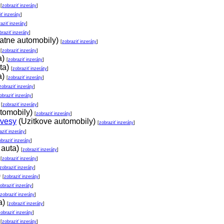
)
[
zobraziť inzeráty
]
iť inzeráty
]
aziť inzeráty
]
braziť inzeráty
]
atne automobily)
[
zobraziť inzeráty
]
)
[
zobraziť inzeráty
]
a)
[
zobraziť inzeráty
]
ta)
[
zobraziť inzeráty
]
a)
[
zobraziť inzeráty
]
zobraziť inzeráty
]
obraziť inzeráty
]
)
[
zobraziť inzeráty
]
tomobily)
[
zobraziť inzeráty
]
avesy
(Uzitkove automobily)
[
zobraziť inzeráty
]
aziť inzeráty
]
obraziť inzeráty
]
 auta)
[
zobraziť inzeráty
]
)
[
zobraziť inzeráty
]
zobraziť inzeráty
]
)
[
zobraziť inzeráty
]
obraziť inzeráty
]
zobraziť inzeráty
]
a)
[
zobraziť inzeráty
]
zobraziť inzeráty
]
)
[
zobraziť inzeráty
]