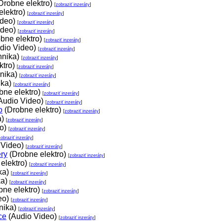
Drobne elektro)
[
zobraziť inzeráty
]
elektro)
[
zobraziť inzeráty
]
ideo)
[
zobraziť inzeráty
]
ideo)
[
zobraziť inzeráty
]
bne elektro)
[
zobraziť inzeráty
]
dio Video)
[
zobraziť inzeráty
]
hnika)
[
zobraziť inzeráty
]
ktro)
[
zobraziť inzeráty
]
hnika)
[
zobraziť inzeráty
]
ika)
[
zobraziť inzeráty
]
bne elektro)
[
zobraziť inzeráty
]
Audio Video)
[
zobraziť inzeráty
]
o
(Drobne elektro)
[
zobraziť inzeráty
]
a)
[
zobraziť inzeráty
]
eo)
[
zobraziť inzeráty
]
zobraziť inzeráty
]
 Video)
[
zobraziť inzeráty
]
ry
(Drobne elektro)
[
zobraziť inzeráty
]
elektro)
[
zobraziť inzeráty
]
ka)
[
zobraziť inzeráty
]
ka)
[
zobraziť inzeráty
]
bne elektro)
[
zobraziť inzeráty
]
eo)
[
zobraziť inzeráty
]
nika)
[
zobraziť inzeráty
]
ce
(Audio Video)
[
zobraziť inzeráty
]