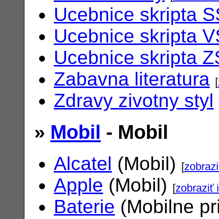
Ucebnice skripta S
Ucebnice skripta V
Ucebnice skripta Z
Zabavna literatura
[
Zdravy zivotny styl
»
Mobil
- Mobil
Alcatel
(Mobil)
[
zobrazi
Apple
(Mobil)
[
zobraziť 
Baterie
(Mobilne pr