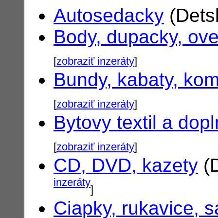
Autosedacky
(Dets
Body, dupacky, ove
[
zobraziť inzeráty
]
Bundy, kabaty, ko
[
zobraziť inzeráty
]
Bytovy textil a dop
[
zobraziť inzeráty
]
CD, DVD, kazety
(D
inzeráty
]
Ciapky, rukavice, s