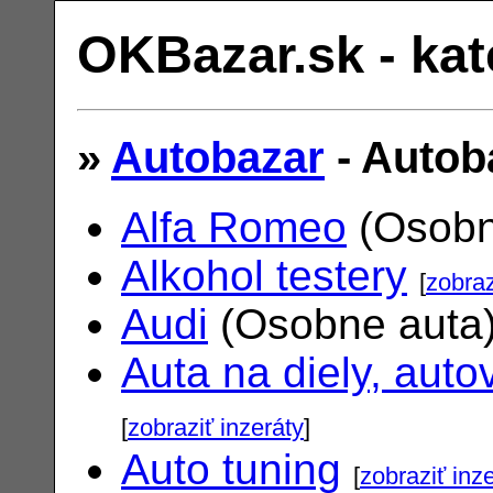
OKBazar.sk - kat
»
Autobazar
- Autob
Alfa Romeo
(Osobn
Alkohol testery
[
zobraz
Audi
(Osobne auta
Auta na diely, auto
[
zobraziť inzeráty
]
Auto tuning
[
zobraziť inz