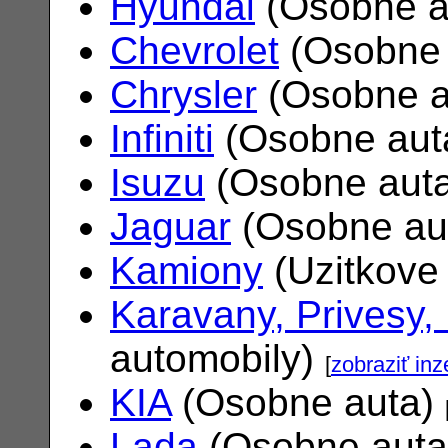
Hyundai
(Osobne a
Chevrolet
(Osobne 
Chrysler
(Osobne a
Infiniti
(Osobne aut
Isuzu
(Osobne aut
Jaguar
(Osobne au
Kamiony
(Uzitkove
Karavany, Privesy,
automobily)
[
zobraziť inz
KIA
(Osobne auta)
Lada
(Osobne aut