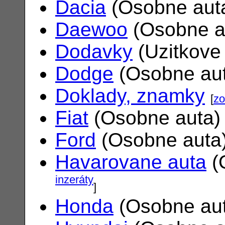
Dacia
(Osobne aut
Daewoo
(Osobne a
Dodavky
(Uzitkove
Dodge
(Osobne au
Doklady, znamky
[
zo
Fiat
(Osobne auta
Ford
(Osobne auta
Havarovane auta
(
inzeráty
]
Honda
(Osobne au