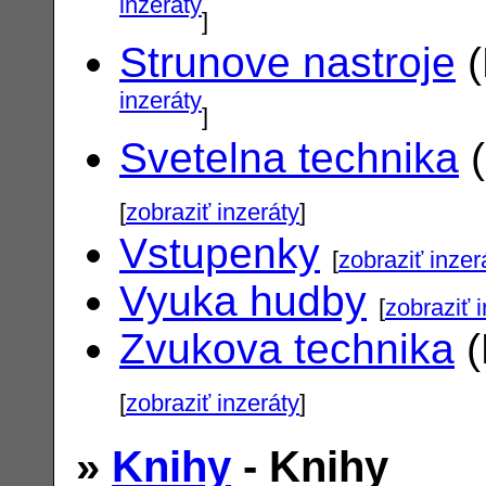
inzeráty
]
Strunove nastroje
(
inzeráty
]
Svetelna technika
(
[
zobraziť inzeráty
]
Vstupenky
[
zobraziť inzer
Vyuka hudby
[
zobraziť 
Zvukova technika
(
[
zobraziť inzeráty
]
»
Knihy
- Knihy