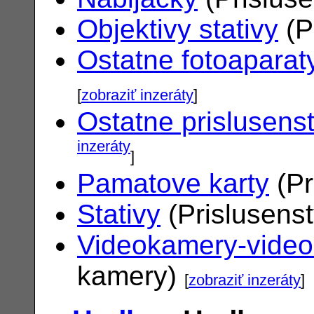
Objektivy stativy
(P
Ostatne fotoaparat
[
zobraziť inzeráty
]
Ostatne prislusens
inzeráty
]
Pamatove karty
(Pr
Stativy
(Prislusens
Videokamery-vide
kamery)
[
zobraziť inzeráty
]