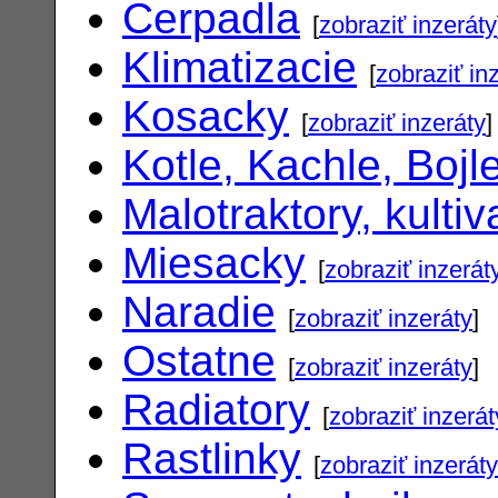
Cerpadla
[
zobraziť inzeráty
Klimatizacie
[
zobraziť in
Kosacky
[
zobraziť inzeráty
]
Kotle, Kachle, Bojl
Malotraktory, kultiv
Miesacky
[
zobraziť inzerát
Naradie
[
zobraziť inzeráty
]
Ostatne
[
zobraziť inzeráty
]
Radiatory
[
zobraziť inzerát
Rastlinky
[
zobraziť inzeráty