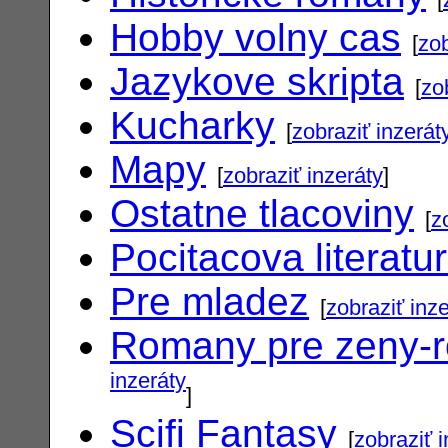
Hobby volny cas
[
zob
Jazykove skripta
[
zo
Kucharky
[
zobraziť inzerát
Mapy
[
zobraziť inzeráty
]
Ostatne tlacoviny
[
z
Pocitacova literatu
Pre mladez
[
zobraziť inz
Romany pre zeny-
inzeráty
]
Scifi Fantasy
[
zobraziť 