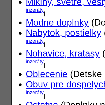
Mikiny, svetre, vest
inzeráty
]
Modne doplnky
(Do
Nabytok, postielky
inzeráty
]
Nohavice, kratasy
(
inzeráty
]
Oblecenie
(Detske 
Obuv pre dospelyc
inzeráty
]
Ostatne
(Doplnky p