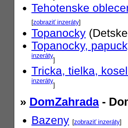
Tehotenske oblece
[
zobraziť inzeráty
]
Topanocky
(Detske
Topanocky, papuck
inzeráty
]
Tricka, tielka, kose
inzeráty
]
»
DomZahrada
- Do
Bazeny
[
zobraziť inzeráty
]