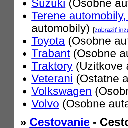
Suzuki
(Osobne au
Terene automobily,
automobily)
[
zobraziť inz
Toyota
(Osobne au
Trabant
(Osobne a
Traktory
(Uzitkove 
Veterani
(Ostatne 
Volkswagen
(Osobn
Volvo
(Osobne aut
»
Cestovanie
- Cest