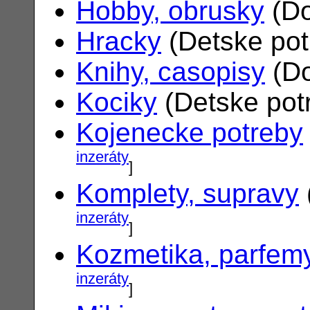
Hobby, obrusky
(Do
Hracky
(Detske po
Knihy, casopisy
(Do
Kociky
(Detske pot
Kojenecke potreby
inzeráty
]
Komplety, supravy
inzeráty
]
Kozmetika, parfem
inzeráty
]