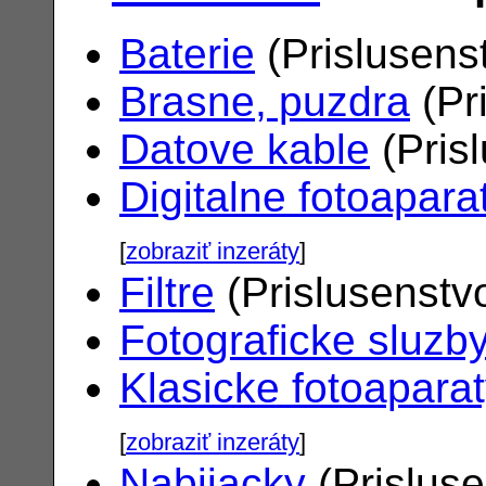
Baterie
(Prislusens
Brasne, puzdra
(Pr
Datove kable
(Pris
Digitalne fotoapara
[
zobraziť inzeráty
]
Filtre
(Prislusenstv
Fotograficke sluzb
Klasicke fotoapara
[
zobraziť inzeráty
]
Nabijacky
(Prislus