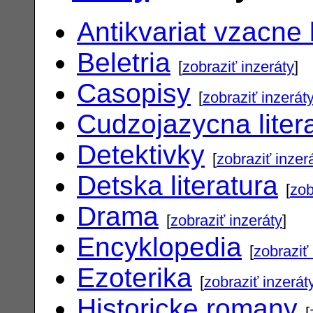
Antikvariat vzacne 
Beletria
[
zobraziť inzeráty
]
Casopisy
[
zobraziť inzerát
Cudzojazycna liter
Detektivky
[
zobraziť inzer
Detska literatura
[
zob
Drama
[
zobraziť inzeráty
]
Encyklopedia
[
zobraziť 
Ezoterika
[
zobraziť inzerát
Historicke romany
[