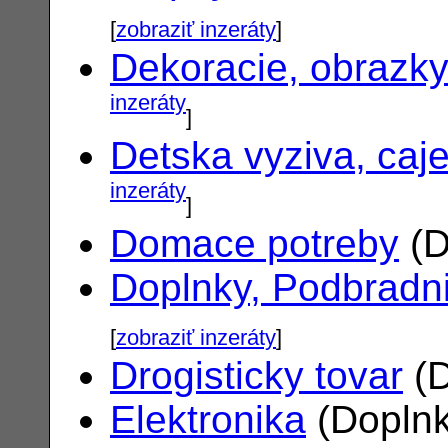
[
zobraziť inzeráty
]
Dekoracie, obrazk
inzeráty
]
Detska vyziva, caj
inzeráty
]
Domace potreby
(D
Doplnky, Podbradn
[
zobraziť inzeráty
]
Drogisticky tovar
(D
Elektronika
(Doplnk