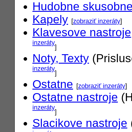
Hudobne skusobn
Kapely
[
zobraziť inzeráty
]
Klavesove nastroje
inzeráty
]
Noty, Texty
(Prislu
inzeráty
]
Ostatne
[
zobraziť inzeráty
]
Ostatne nastroje
(H
inzeráty
]
Slacikove nastroje