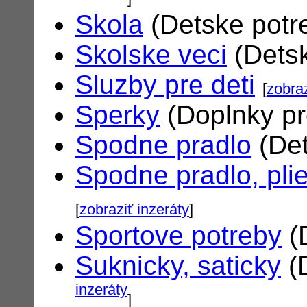
Skola
(Detske potr
Skolske veci
(Dets
Sluzby pre deti
[
zobraz
Sperky
(Doplnky pr
Spodne pradlo
(Det
Spodne pradlo, pli
[
zobraziť inzeráty
]
Sportove potreby
(
Suknicky, saticky
(
inzeráty
]