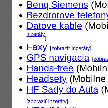
Benq Siemens
(Mob
Bezdrotove telefon
Datove kable
(Mobi
inzeráty
]
Faxy
[
zobraziť inzeráty
]
GPS navigacia
[
zobraz
Hands-free
(Mobiln
Headsety
(Mobilne 
HF Sady do Auta
(M
[
zobraziť inzeráty
]