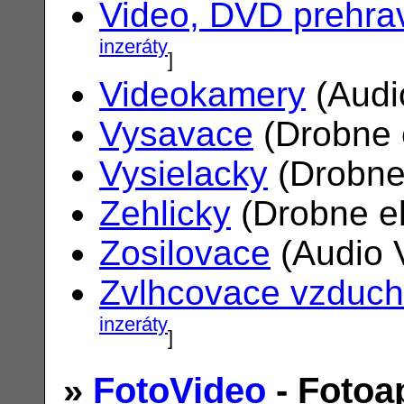
Video, DVD prehra
inzeráty
]
Videokamery
(Audi
Vysavace
(Drobne 
Vysielacky
(Drobne
Zehlicky
(Drobne el
Zosilovace
(Audio 
Zvlhcovace vzduc
inzeráty
]
»
FotoVideo
- Fotoa