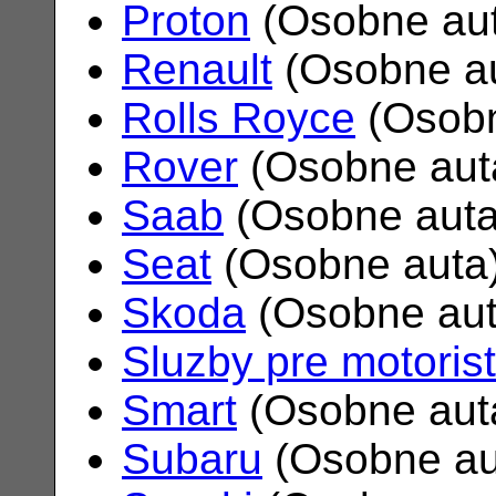
Proton
(Osobne au
Renault
(Osobne a
Rolls Royce
(Osobn
Rover
(Osobne aut
Saab
(Osobne aut
Seat
(Osobne auta
Skoda
(Osobne au
Sluzby pre motoris
Smart
(Osobne aut
Subaru
(Osobne au