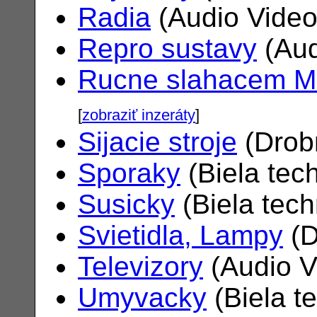
Radia
(Audio Vide
Repro sustavy
(Aud
Rucne slahacem M
[
zobraziť inzeráty
]
Sijacie stroje
(Drob
Sporaky
(Biela tec
Susicky
(Biela tec
Svietidla, Lampy
(D
Televizory
(Audio V
Umyvacky
(Biela t