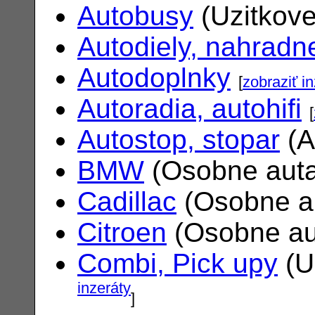
Autobusy
(Uzitkove
Autodiely, nahradne
Autodoplnky
[
zobraziť i
Autoradia, autohifi
[
Autostop, stopar
(A
BMW
(Osobne aut
Cadillac
(Osobne a
Citroen
(Osobne au
Combi, Pick upy
(U
inzeráty
]