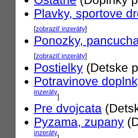
Plavky, sportove d
[
zobraziť inzeráty
]
Ponozky, pancuch
[
zobraziť inzeráty
]
Postielky
(Detske p
Potravinove dopln
inzeráty
]
Pre dvojcata
(Detsk
Pyzama, zupany
(D
inzeráty
]