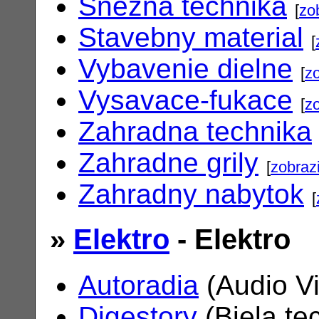
Snezna technika
[
zo
Stavebny material
[
Vybavenie dielne
[
zo
Vysavace-fukace
[
zo
Zahradna technika
Zahradne grily
[
zobrazi
Zahradny nabytok
[
»
Elektro
- Elektro
Autoradia
(Audio V
Digestory
(Biela te