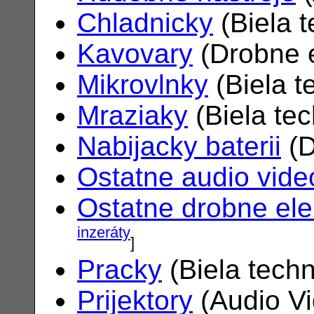
Chladnicky
(Biela 
Kavovary
(Drobne e
Mikrovlnky
(Biela t
Mraziaky
(Biela te
Nabijacky baterii
(D
Ostatne audio vide
Ostatne drobne ele
inzeráty
]
Pracky
(Biela tech
Prijektory
(Audio V