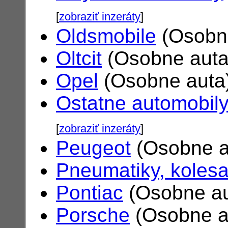
[
zobraziť inzeráty
]
Oldsmobile
(Osobn
Oltcit
(Osobne aut
Opel
(Osobne auta
Ostatne automobil
[
zobraziť inzeráty
]
Peugeot
(Osobne a
Pneumatiky, koles
Pontiac
(Osobne a
Porsche
(Osobne a