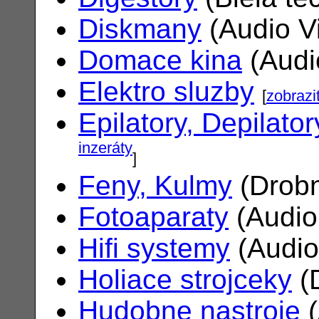
Diskmany
(Audio V
Domace kina
(Audi
Elektro sluzby
[
zobrazi
Epilatory, Depilator
inzeráty
]
Feny, Kulmy
(Drobn
Fotoaparaty
(Audio
Hifi systemy
(Audio
Holiace strojceky
(
Hudobne nastroje
(