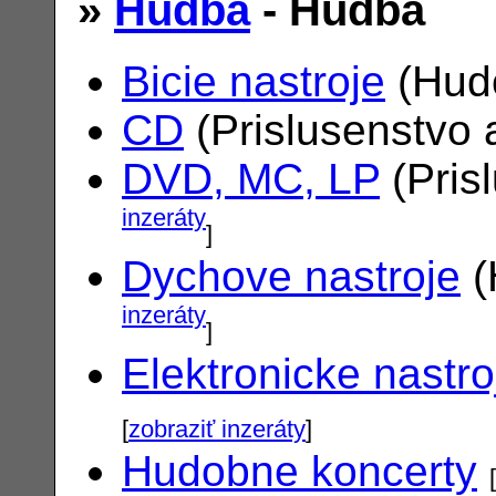
»
Hudba
- Hudba
Bicie nastroje
(Hudo
CD
(Prislusenstvo 
DVD, MC, LP
(Pris
inzeráty
]
Dychove nastroje
(
inzeráty
]
Elektronicke nastro
[
zobraziť inzeráty
]
Hudobne koncerty
[