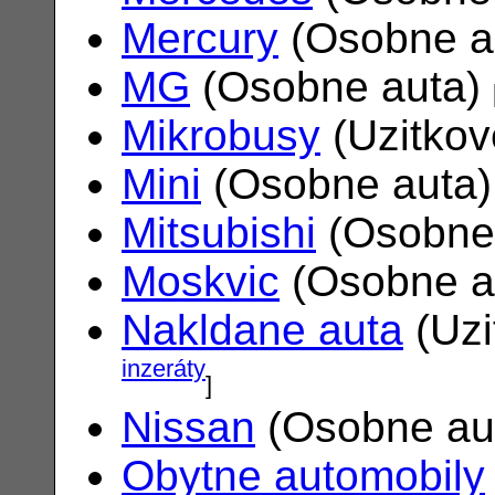
Mercury
(Osobne a
MG
(Osobne auta)
Mikrobusy
(Uzitkov
Mini
(Osobne auta
Mitsubishi
(Osobne
Moskvic
(Osobne a
Nakldane auta
(Uzi
inzeráty
]
Nissan
(Osobne au
Obytne automobily