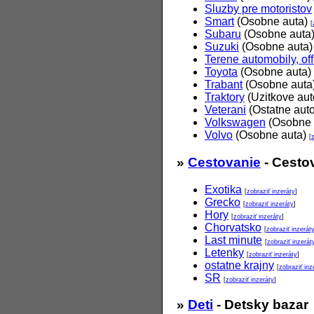
Sluzby pre motoristov
Smart
(Osobne auta)
[
Subaru
(Osobne auta
Suzuki
(Osobne auta
Terene automobily, of
Toyota
(Osobne auta)
Trabant
(Osobne auta
Traktory
(Uzitkove au
Veterani
(Ostatne aut
Volkswagen
(Osobne 
Volvo
(Osobne auta)
[
»
Cestovanie
- Cesto
Exotika
[
zobraziť inzeráty
]
Grecko
[
zobraziť inzeráty
]
Hory
[
zobraziť inzeráty
]
Chorvatsko
[
zobraziť inzerát
Last minute
[
zobraziť inzerát
Letenky
[
zobraziť inzeráty
]
ostatne krajny
[
zobraziť inz
SR
[
zobraziť inzeráty
]
»
Deti
- Detsky bazar