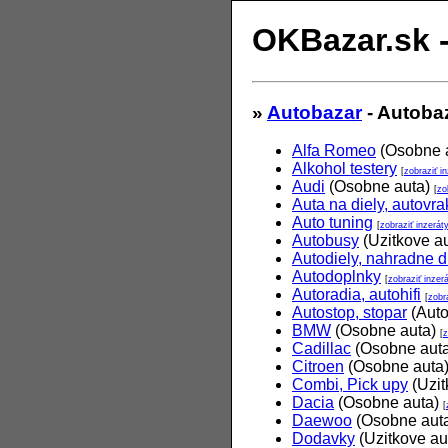
OKBazar.sk -
»
Autobazar
- Autoba
Alfa Romeo
(Osobne 
Alkohol testery
[
zobraziť i
Audi
(Osobne auta)
[
zo
Auta na diely, autovra
Auto tuning
[
zobraziť inzerát
Autobusy
(Uzitkove a
Autodiely, nahradne d
Autodoplnky
[
zobraziť inzer
Autoradia, autohifi
[
zobr
Autostop, stopar
(Auto
BMW
(Osobne auta)
[
z
Cadillac
(Osobne aut
Citroen
(Osobne auta
Combi, Pick upy
(Uzit
Dacia
(Osobne auta)
[
Daewoo
(Osobne aut
Dodavky
(Uzitkove au