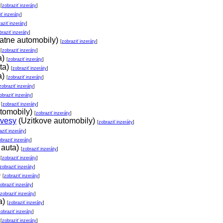
)
[
zobraziť inzeráty
]
iť inzeráty
]
aziť inzeráty
]
braziť inzeráty
]
atne automobily)
[
zobraziť inzeráty
]
)
[
zobraziť inzeráty
]
a)
[
zobraziť inzeráty
]
ta)
[
zobraziť inzeráty
]
a)
[
zobraziť inzeráty
]
zobraziť inzeráty
]
obraziť inzeráty
]
)
[
zobraziť inzeráty
]
tomobily)
[
zobraziť inzeráty
]
avesy
(Uzitkove automobily)
[
zobraziť inzeráty
]
aziť inzeráty
]
obraziť inzeráty
]
 auta)
[
zobraziť inzeráty
]
)
[
zobraziť inzeráty
]
zobraziť inzeráty
]
)
[
zobraziť inzeráty
]
obraziť inzeráty
]
zobraziť inzeráty
]
a)
[
zobraziť inzeráty
]
zobraziť inzeráty
]
)
[
zobraziť inzeráty
]