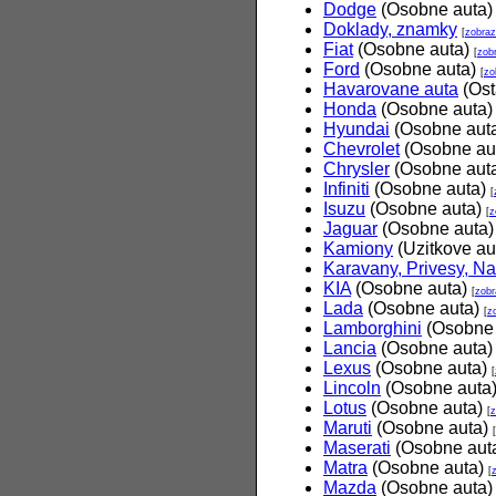
Dodge
(Osobne auta
Doklady, znamky
[
zobraz
Fiat
(Osobne auta)
[
zobr
Ford
(Osobne auta)
[
zo
Havarovane auta
(Ost
Honda
(Osobne auta
Hyundai
(Osobne aut
Chevrolet
(Osobne au
Chrysler
(Osobne aut
Infiniti
(Osobne auta)
[
Isuzu
(Osobne auta)
[
z
Jaguar
(Osobne auta
Kamiony
(Uzitkove au
Karavany, Privesy, N
KIA
(Osobne auta)
[
zobr
Lada
(Osobne auta)
[
z
Lamborghini
(Osobne
Lancia
(Osobne auta
Lexus
(Osobne auta)
[
Lincoln
(Osobne auta
Lotus
(Osobne auta)
[
z
Maruti
(Osobne auta)
[
Maserati
(Osobne aut
Matra
(Osobne auta)
[
Mazda
(Osobne auta