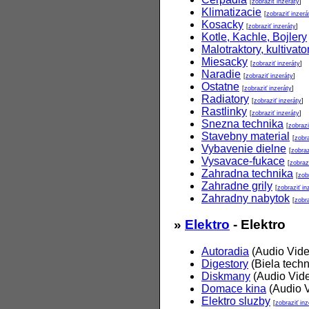
[
zobraziť inzeráty
]
Klimatizacie
[
zobraziť inzerá
Kosacky
[
zobraziť inzeráty
]
Kotle, Kachle, Bojlery
Malotraktory, kultivato
Miesacky
[
zobraziť inzeráty
]
Naradie
[
zobraziť inzeráty
]
Ostatne
[
zobraziť inzeráty
]
Radiatory
[
zobraziť inzeráty
]
Rastlinky
[
zobraziť inzeráty
]
Snezna technika
[
zobrazi
Stavebny material
[
zobra
Vybavenie dielne
[
zobraz
Vysavace-fukace
[
zobraz
Zahradna technika
[
zob
Zahradne grily
[
zobraziť in
Zahradny nabytok
[
zobra
»
Elektro
- Elektro
Autoradia
(Audio Vid
Digestory
(Biela tech
Diskmany
(Audio Vid
Domace kina
(Audio 
Elektro sluzby
[
zobraziť inz