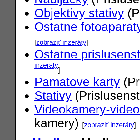
Objektivy stativy
(P
Ostatne fotoaparat
[
zobraziť inzeráty
]
Ostatne prislusens
inzeráty
]
Pamatove karty
(Pr
Stativy
(Prislusens
Videokamery-vide
kamery)
[
zobraziť inzeráty
]