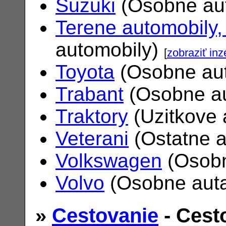
Suzuki
(Osobne au
Terene automobily,
automobily)
[
zobraziť inz
Toyota
(Osobne au
Trabant
(Osobne a
Traktory
(Uzitkove 
Veterani
(Ostatne 
Volkswagen
(Osobn
Volvo
(Osobne aut
»
Cestovanie
- Cest