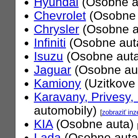
Hyundai
(Osobne a
Chevrolet
(Osobne 
Chrysler
(Osobne a
Infiniti
(Osobne aut
Isuzu
(Osobne aut
Jaguar
(Osobne au
Kamiony
(Uzitkove
Karavany, Privesy,
automobily)
[
zobraziť inz
KIA
(Osobne auta)
Lada
(Osobne aut