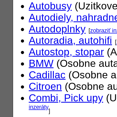
Autobusy
(Uzitkove
Autodiely, nahradne
Autodoplnky
[
zobraziť i
Autoradia, autohifi
[
Autostop, stopar
(A
BMW
(Osobne aut
Cadillac
(Osobne a
Citroen
(Osobne au
Combi, Pick upy
(U
inzeráty
]