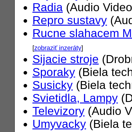
Radia
(Audio Vide
Repro sustavy
(Aud
Rucne slahacem M
[
zobraziť inzeráty
]
Sijacie stroje
(Drob
Sporaky
(Biela tec
Susicky
(Biela tec
Svietidla, Lampy
(D
Televizory
(Audio V
Umyvacky
(Biela t