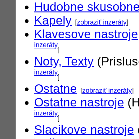
Hudobne skusobn
Kapely
[
zobraziť inzeráty
]
Klavesove nastroje
inzeráty
]
Noty, Texty
(Prislu
inzeráty
]
Ostatne
[
zobraziť inzeráty
]
Ostatne nastroje
(H
inzeráty
]
Slacikove nastroje