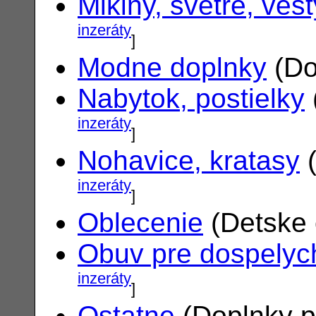
Mikiny, svetre, vest
inzeráty
]
Modne doplnky
(Do
Nabytok, postielky
inzeráty
]
Nohavice, kratasy
(
inzeráty
]
Oblecenie
(Detske 
Obuv pre dospelyc
inzeráty
]
Ostatne
(Doplnky p