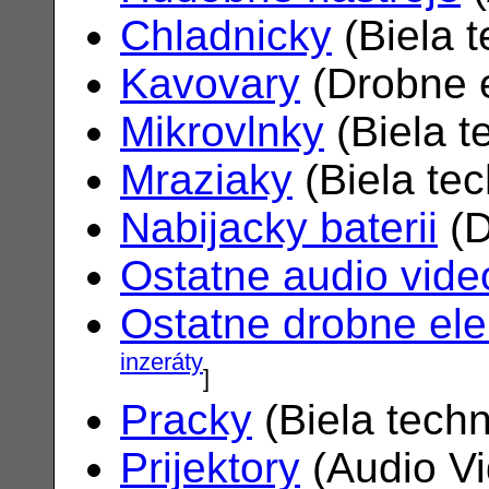
Chladnicky
(Biela 
Kavovary
(Drobne e
Mikrovlnky
(Biela t
Mraziaky
(Biela te
Nabijacky baterii
(D
Ostatne audio vide
Ostatne drobne ele
inzeráty
]
Pracky
(Biela tech
Prijektory
(Audio V