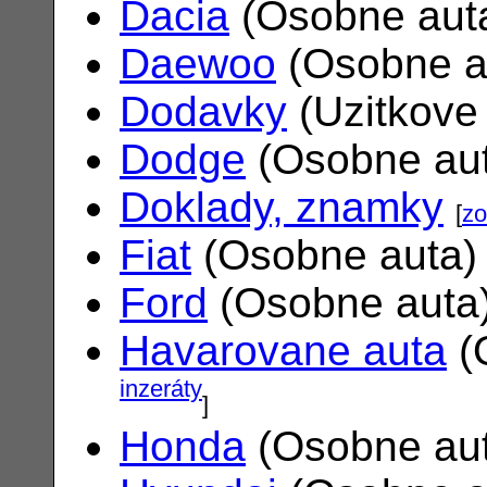
Dacia
(Osobne aut
Daewoo
(Osobne a
Dodavky
(Uzitkove
Dodge
(Osobne au
Doklady, znamky
[
zo
Fiat
(Osobne auta
Ford
(Osobne auta
Havarovane auta
(
inzeráty
]
Honda
(Osobne au