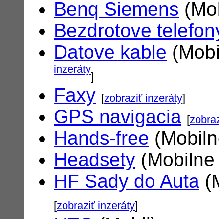
Benq Siemens
(Mob
Bezdrotove telefon
Datove kable
(Mobi
inzeráty
]
Faxy
[
zobraziť inzeráty
]
GPS navigacia
[
zobraz
Hands-free
(Mobiln
Headsety
(Mobilne 
HF Sady do Auta
(M
[
zobraziť inzeráty
]