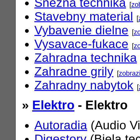
Snezna technika
[
zo
Stavebny material
[
Vybavenie dielne
[
zo
Vysavace-fukace
[
zo
Zahradna technika
Zahradne grily
[
zobrazi
Zahradny nabytok
[
»
Elektro
- Elektro
Autoradia
(Audio V
Digestory
(Biela te