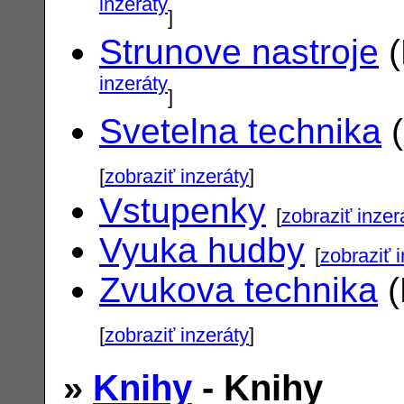
inzeráty
]
Strunove nastroje
(
inzeráty
]
Svetelna technika
(
[
zobraziť inzeráty
]
Vstupenky
[
zobraziť inzer
Vyuka hudby
[
zobraziť 
Zvukova technika
(
[
zobraziť inzeráty
]
»
Knihy
- Knihy