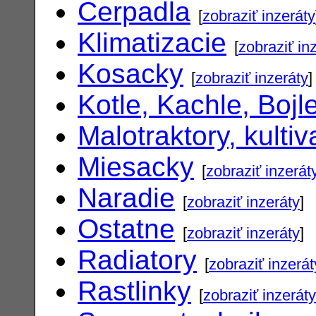
Cerpadla
[
zobraziť inzeráty
Klimatizacie
[
zobraziť in
Kosacky
[
zobraziť inzeráty
]
Kotle, Kachle, Bojl
Malotraktory, kultiv
Miesacky
[
zobraziť inzerát
Naradie
[
zobraziť inzeráty
]
Ostatne
[
zobraziť inzeráty
]
Radiatory
[
zobraziť inzerát
Rastlinky
[
zobraziť inzeráty