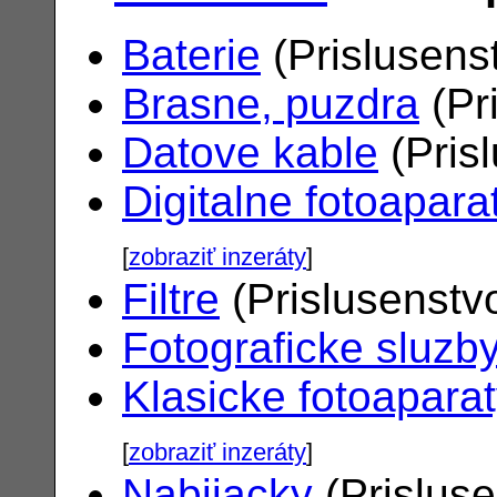
Baterie
(Prislusens
Brasne, puzdra
(Pr
Datove kable
(Pris
Digitalne fotoapara
[
zobraziť inzeráty
]
Filtre
(Prislusenstv
Fotograficke sluzb
Klasicke fotoapara
[
zobraziť inzeráty
]
Nabijacky
(Prislus