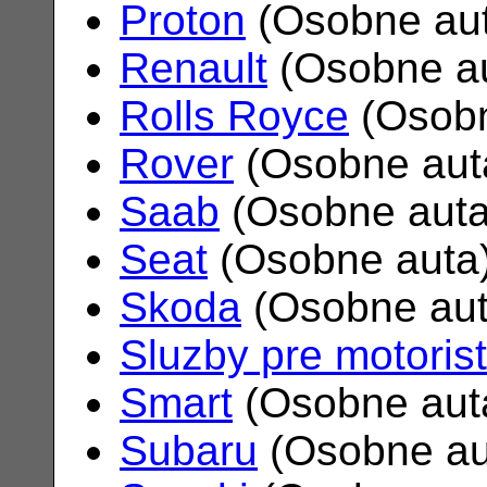
Proton
(Osobne au
Renault
(Osobne a
Rolls Royce
(Osobn
Rover
(Osobne aut
Saab
(Osobne aut
Seat
(Osobne auta
Skoda
(Osobne au
Sluzby pre motoris
Smart
(Osobne aut
Subaru
(Osobne au