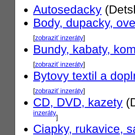
Autosedacky
(Dets
Body, dupacky, ove
[
zobraziť inzeráty
]
Bundy, kabaty, ko
[
zobraziť inzeráty
]
Bytovy textil a dop
[
zobraziť inzeráty
]
CD, DVD, kazety
(D
inzeráty
]
Ciapky, rukavice, s