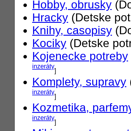
Hobby, obrusky
(Do
Hracky
(Detske po
Knihy, casopisy
(Do
Kociky
(Detske pot
Kojenecke potreby
inzeráty
]
Komplety, supravy
inzeráty
]
Kozmetika, parfem
inzeráty
]