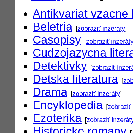
Antikvariat vzacne 
Beletria
[
zobraziť inzeráty
]
Casopisy
[
zobraziť inzerát
Cudzojazycna liter
Detektivky
[
zobraziť inzer
Detska literatura
[
zob
Drama
[
zobraziť inzeráty
]
Encyklopedia
[
zobraziť 
Ezoterika
[
zobraziť inzerát
Historicke romany
[