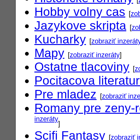
Hobby volny cas
[
zob
Jazykove skripta
[
zo
Kucharky
[
zobraziť inzerát
Mapy
[
zobraziť inzeráty
]
Ostatne tlacoviny
[
z
Pocitacova literatu
Pre mladez
[
zobraziť inz
Romany pre zeny-
inzeráty
]
Scifi Fantasy
[
zobraziť 