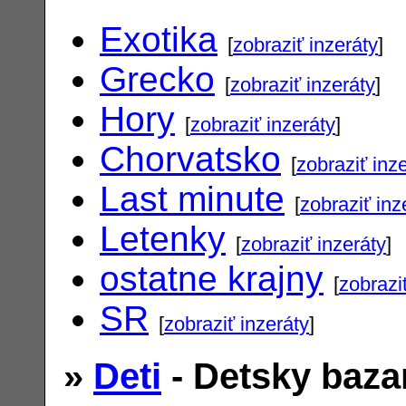
Exotika
[
zobraziť inzeráty
]
Grecko
[
zobraziť inzeráty
]
Hory
[
zobraziť inzeráty
]
Chorvatsko
[
zobraziť inz
Last minute
[
zobraziť inz
Letenky
[
zobraziť inzeráty
]
ostatne krajny
[
zobrazi
SR
[
zobraziť inzeráty
]
»
Deti
- Detsky baza