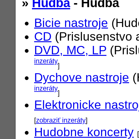
»
Hudba
- Hudba
Bicie nastroje
(Hudo
CD
(Prislusenstvo 
DVD, MC, LP
(Pris
inzeráty
]
Dychove nastroje
(
inzeráty
]
Elektronicke nastro
[
zobraziť inzeráty
]
Hudobne koncerty
[