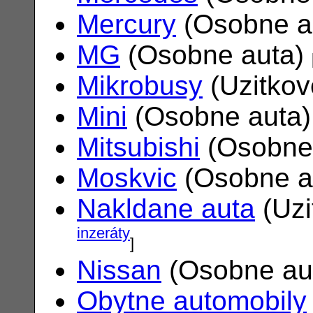
Mercury
(Osobne a
MG
(Osobne auta)
Mikrobusy
(Uzitkov
Mini
(Osobne auta
Mitsubishi
(Osobne
Moskvic
(Osobne a
Nakldane auta
(Uzi
inzeráty
]
Nissan
(Osobne au
Obytne automobily