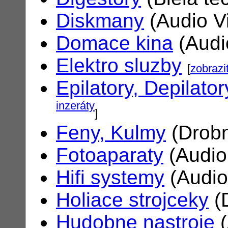
Diskmany
(Audio V
Domace kina
(Audi
Elektro sluzby
[
zobrazi
Epilatory, Depilator
inzeráty
]
Feny, Kulmy
(Drobn
Fotoaparaty
(Audio
Hifi systemy
(Audio
Holiace strojceky
(
Hudobne nastroje
(