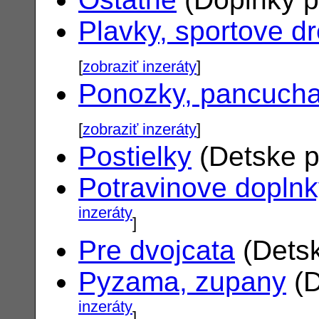
Plavky, sportove d
[
zobraziť inzeráty
]
Ponozky, pancuch
[
zobraziť inzeráty
]
Postielky
(Detske p
Potravinove dopln
inzeráty
]
Pre dvojcata
(Detsk
Pyzama, zupany
(D
inzeráty
]