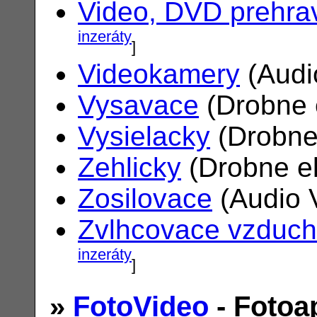
Video, DVD prehra
inzeráty
]
Videokamery
(Audi
Vysavace
(Drobne 
Vysielacky
(Drobne
Zehlicky
(Drobne el
Zosilovace
(Audio 
Zvlhcovace vzduc
inzeráty
]
»
FotoVideo
- Fotoa