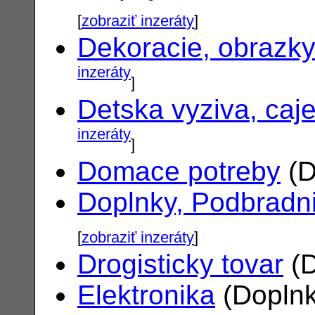
[
zobraziť inzeráty
]
Dekoracie, obrazk
inzeráty
]
Detska vyziva, caj
inzeráty
]
Domace potreby
(D
Doplnky, Podbradn
[
zobraziť inzeráty
]
Drogisticky tovar
(D
Elektronika
(Doplnk