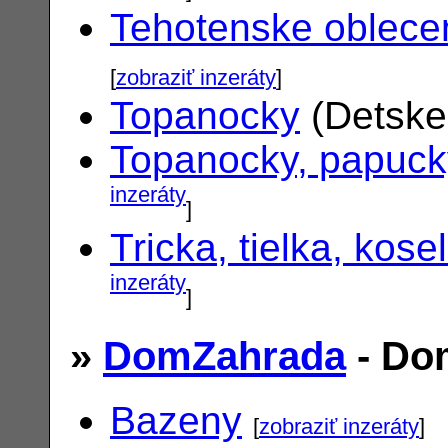
Tehotenske oblece
[
zobraziť inzeráty
]
Topanocky
(Detske
Topanocky, papuck
inzeráty
]
Tricka, tielka, kose
inzeráty
]
»
DomZahrada
- Do
Bazeny
[
zobraziť inzeráty
]