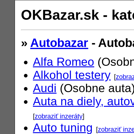
OKBazar.sk - kat
»
Autobazar
- Autob
Alfa Romeo
(Osobn
Alkohol testery
[
zobraz
Audi
(Osobne auta
Auta na diely, auto
[
zobraziť inzeráty
]
Auto tuning
[
zobraziť inz