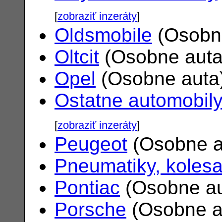
[
zobraziť inzeráty
]
Oldsmobile
(Osobn
Oltcit
(Osobne aut
Opel
(Osobne auta
Ostatne automobil
[
zobraziť inzeráty
]
Peugeot
(Osobne a
Pneumatiky, koles
Pontiac
(Osobne a
Porsche
(Osobne a