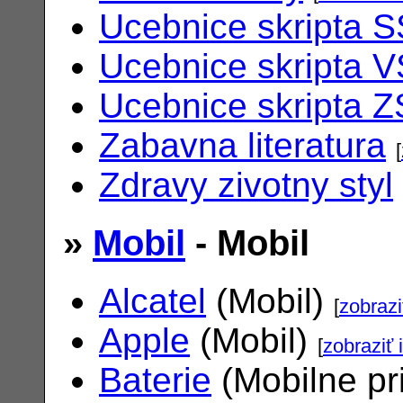
Ucebnice skripta S
Ucebnice skripta V
Ucebnice skripta Z
Zabavna literatura
[
Zdravy zivotny styl
»
Mobil
- Mobil
Alcatel
(Mobil)
[
zobrazi
Apple
(Mobil)
[
zobraziť 
Baterie
(Mobilne pr