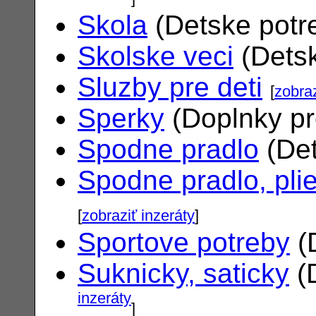
Skola
(Detske potr
Skolske veci
(Dets
Sluzby pre deti
[
zobraz
Sperky
(Doplnky pr
Spodne pradlo
(Det
Spodne pradlo, pli
[
zobraziť inzeráty
]
Sportove potreby
(
Suknicky, saticky
(
inzeráty
]