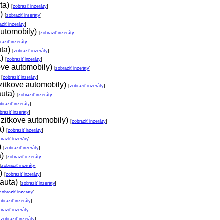
ta)
[
zobraziť inzeráty
]
a)
[
zobraziť inzeráty
]
aziť inzeráty
]
automobily)
[
zobraziť inzeráty
]
raziť inzeráty
]
ta)
[
zobraziť inzeráty
]
a)
[
zobraziť inzeráty
]
ove automobily)
[
zobraziť inzeráty
]
)
[
zobraziť inzeráty
]
zitkove automobily)
[
zobraziť inzeráty
]
auta)
[
zobraziť inzeráty
]
obraziť inzeráty
]
braziť inzeráty
]
zitkove automobily)
[
zobraziť inzeráty
]
a)
[
zobraziť inzeráty
]
braziť inzeráty
]
)
[
zobraziť inzeráty
]
a)
[
zobraziť inzeráty
]
[
zobraziť inzeráty
]
a)
[
zobraziť inzeráty
]
auta)
[
zobraziť inzeráty
]
zobraziť inzeráty
]
obraziť inzeráty
]
braziť inzeráty
]
[
zobraziť inzeráty
]