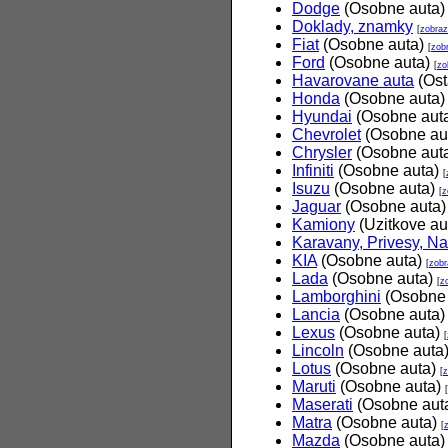
Dodge
(Osobne auta
Doklady, znamky
[
zobraz
Fiat
(Osobne auta)
[
zobr
Ford
(Osobne auta)
[
zo
Havarovane auta
(Ost
Honda
(Osobne auta
Hyundai
(Osobne aut
Chevrolet
(Osobne au
Chrysler
(Osobne aut
Infiniti
(Osobne auta)
[
Isuzu
(Osobne auta)
[
z
Jaguar
(Osobne auta
Kamiony
(Uzitkove au
Karavany, Privesy, N
KIA
(Osobne auta)
[
zobr
Lada
(Osobne auta)
[
z
Lamborghini
(Osobne
Lancia
(Osobne auta
Lexus
(Osobne auta)
[
Lincoln
(Osobne auta
Lotus
(Osobne auta)
[
z
Maruti
(Osobne auta)
[
Maserati
(Osobne aut
Matra
(Osobne auta)
[
Mazda
(Osobne auta