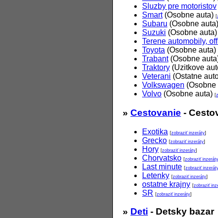
Sluzby pre motoristov
Smart
(Osobne auta)
[
Subaru
(Osobne auta
Suzuki
(Osobne auta
Terene automobily, of
Toyota
(Osobne auta)
Trabant
(Osobne auta
Traktory
(Uzitkove au
Veterani
(Ostatne aut
Volkswagen
(Osobne 
Volvo
(Osobne auta)
[
»
Cestovanie
- Cesto
Exotika
[
zobraziť inzeráty
]
Grecko
[
zobraziť inzeráty
]
Hory
[
zobraziť inzeráty
]
Chorvatsko
[
zobraziť inzerát
Last minute
[
zobraziť inzerát
Letenky
[
zobraziť inzeráty
]
ostatne krajny
[
zobraziť inz
SR
[
zobraziť inzeráty
]
»
Deti
- Detsky bazar