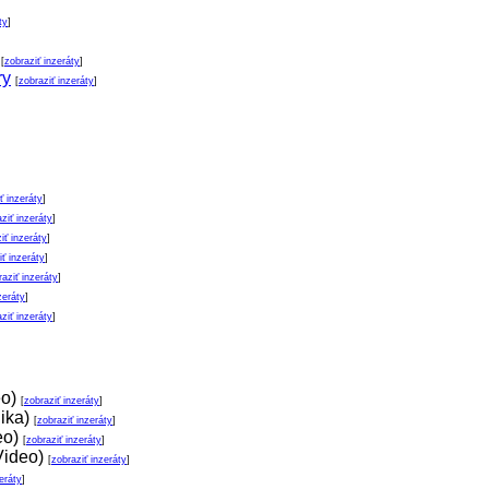
ty
]
[
zobraziť inzeráty
]
ry
[
zobraziť inzeráty
]
ť inzeráty
]
ziť inzeráty
]
iť inzeráty
]
iť inzeráty
]
raziť inzeráty
]
zeráty
]
ziť inzeráty
]
eo)
[
zobraziť inzeráty
]
nika)
[
zobraziť inzeráty
]
eo)
[
zobraziť inzeráty
]
Video)
[
zobraziť inzeráty
]
eráty
]