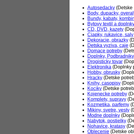
Autosedacky
(Detske 
Body, dupacky, overal
Bundy, kabaty, kombi
Bytovy textil a doplnk
CD, DVD, kazety
(Dop
Ciapky, rukavice, saly
Dekoracie, obrazky
(D
Detska vyziva, caje
(D
Domace potreby
(Det
Doplnky, Podbradniky
Drogisticky tovar
(Dopl
Elektronika
(Doplnky p
Hobby, obrusky
(Dopln
Hracky
(Detske potre
Knihy, casopisy
(Dopln
Kociky
(Detske potre
Kojenecke potreby
(D
Komplety, supravy
(De
Kozmetika, parfemy
(D
Mikiny, svetre, vesty
(
Modne doplnky
(Dopln
Nabytok, postielky
(De
Nohavice, kratasy
(De
Oblecenie
(Detske ob