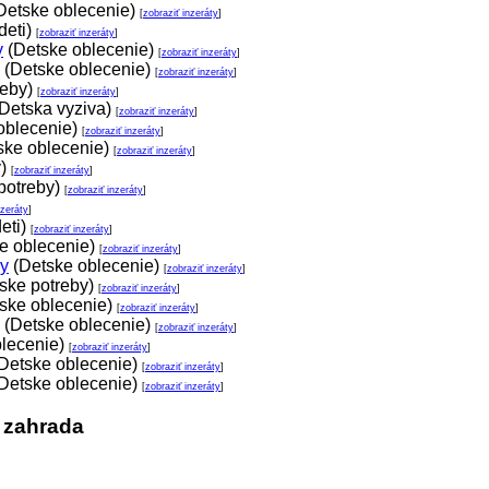
Detske oblecenie)
[
zobraziť inzeráty
]
deti)
[
zobraziť inzeráty
]
y
(Detske oblecenie)
[
zobraziť inzeráty
]
(Detske oblecenie)
[
zobraziť inzeráty
]
reby)
[
zobraziť inzeráty
]
Detska vyziva)
[
zobraziť inzeráty
]
oblecenie)
[
zobraziť inzeráty
]
ske oblecenie)
[
zobraziť inzeráty
]
y)
[
zobraziť inzeráty
]
potreby)
[
zobraziť inzeráty
]
nzeráty
]
eti)
[
zobraziť inzeráty
]
e oblecenie)
[
zobraziť inzeráty
]
ky
(Detske oblecenie)
[
zobraziť inzeráty
]
ske potreby)
[
zobraziť inzeráty
]
ske oblecenie)
[
zobraziť inzeráty
]
(Detske oblecenie)
[
zobraziť inzeráty
]
lecenie)
[
zobraziť inzeráty
]
Detske oblecenie)
[
zobraziť inzeráty
]
Detske oblecenie)
[
zobraziť inzeráty
]
 zahrada