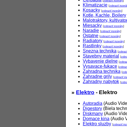
[
zobraziť inzeráty
]
Klimatizacie
[
zobraziť inzerá
Kosacky
[
zobraziť inzeráty
]
Kotle, Kachle, Bojlery
Malotraktory, kultivato
Miesacky
[
zobraziť inzeráty
]
Naradie
[
zobraziť inzeráty
]
Ostatne
[
zobraziť inzeráty
]
Radiatory
[
zobraziť inzeráty
]
Rastlinky
[
zobraziť inzeráty
]
Snezna technika
[
zobrazi
Stavebny material
[
zobra
Vybavenie dielne
[
zobraz
Vysavace-fukace
[
zobraz
Zahradna technika
[
zob
Zahradne grily
[
zobraziť in
Zahradny nabytok
[
zobra
»
Elektro
- Elektro
Autoradia
(Audio Vid
Digestory
(Biela tech
Diskmany
(Audio Vid
Domace kina
(Audio 
Elektro sluzby
[
zobraziť inz