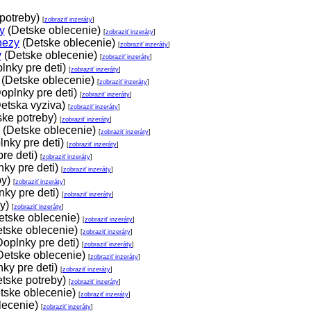
potreby)
[
zobraziť inzeráty
]
y
(Detske oblecenie)
[
zobraziť inzeráty
]
nezy
(Detske oblecenie)
[
zobraziť inzeráty
]
y
(Detske oblecenie)
[
zobraziť inzeráty
]
lnky pre deti)
[
zobraziť inzeráty
]
(Detske oblecenie)
[
zobraziť inzeráty
]
oplnky pre deti)
[
zobraziť inzeráty
]
etska vyziva)
[
zobraziť inzeráty
]
ske potreby)
[
zobraziť inzeráty
]
(Detske oblecenie)
[
zobraziť inzeráty
]
nky pre deti)
[
zobraziť inzeráty
]
re deti)
[
zobraziť inzeráty
]
ky pre deti)
[
zobraziť inzeráty
]
by)
[
zobraziť inzeráty
]
ky pre deti)
[
zobraziť inzeráty
]
by)
[
zobraziť inzeráty
]
etske oblecenie)
[
zobraziť inzeráty
]
tske oblecenie)
[
zobraziť inzeráty
]
oplnky pre deti)
[
zobraziť inzeráty
]
Detske oblecenie)
[
zobraziť inzeráty
]
ky pre deti)
[
zobraziť inzeráty
]
tske potreby)
[
zobraziť inzeráty
]
tske oblecenie)
[
zobraziť inzeráty
]
lecenie)
[
zobraziť inzeráty
]