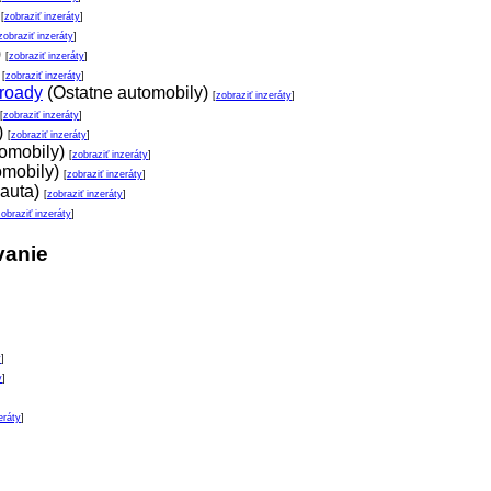
[
zobraziť inzeráty
]
zobraziť inzeráty
]
)
[
zobraziť inzeráty
]
)
[
zobraziť inzeráty
]
froady
(Ostatne automobily)
[
zobraziť inzeráty
]
[
zobraziť inzeráty
]
)
[
zobraziť inzeráty
]
tomobily)
[
zobraziť inzeráty
]
omobily)
[
zobraziť inzeráty
]
auta)
[
zobraziť inzeráty
]
zobraziť inzeráty
]
vanie
y
]
y
]
eráty
]