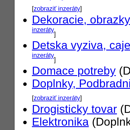
[
zobraziť inzeráty
]
Dekoracie, obrazk
inzeráty
]
Detska vyziva, caj
inzeráty
]
Domace potreby
(D
Doplnky, Podbradn
[
zobraziť inzeráty
]
Drogisticky tovar
(D
Elektronika
(Doplnk