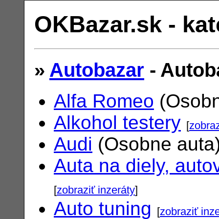
OKBazar.sk - kat
»
Autobazar
- Autob
Alfa Romeo
(Osobn
Alkohol testery
[
zobraz
Audi
(Osobne auta
Auta na diely, auto
[
zobraziť inzeráty
]
Auto tuning
[
zobraziť inz