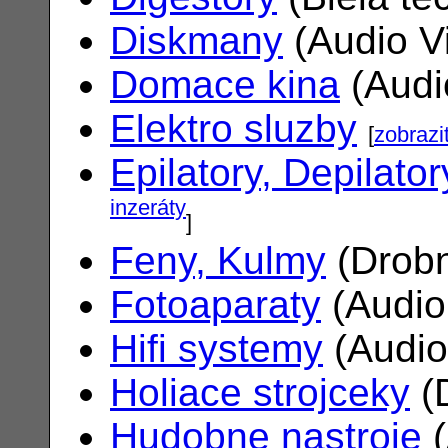
Diskmany
(Audio V
Domace kina
(Audi
Elektro sluzby
[
zobrazi
Epilatory, Depilator
inzeráty
]
Feny, Kulmy
(Drobn
Fotoaparaty
(Audio
Hifi systemy
(Audio
Holiace strojceky
(
Hudobne nastroje
(