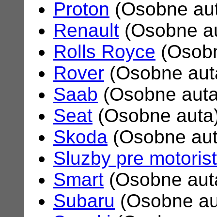
Proton
(Osobne au
Renault
(Osobne a
Rolls Royce
(Osobn
Rover
(Osobne aut
Saab
(Osobne aut
Seat
(Osobne auta
Skoda
(Osobne au
Sluzby pre motoris
Smart
(Osobne aut
Subaru
(Osobne au