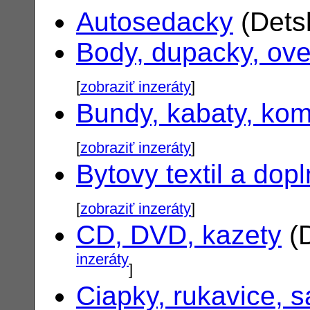
Autosedacky
(Dets
Body, dupacky, ove
[
zobraziť inzeráty
]
Bundy, kabaty, ko
[
zobraziť inzeráty
]
Bytovy textil a dop
[
zobraziť inzeráty
]
CD, DVD, kazety
(D
inzeráty
]
Ciapky, rukavice, s