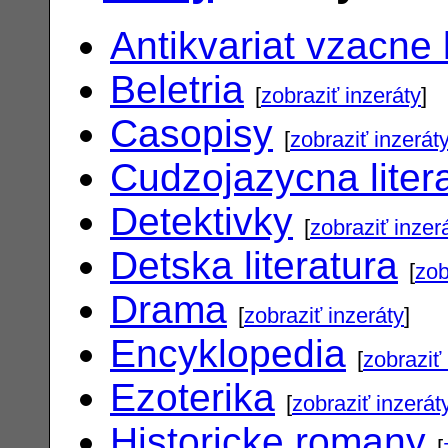
Antikvariat vzacne 
Beletria
[
zobraziť inzeráty
]
Casopisy
[
zobraziť inzerát
Cudzojazycna liter
Detektivky
[
zobraziť inzer
Detska literatura
[
zob
Drama
[
zobraziť inzeráty
]
Encyklopedia
[
zobraziť 
Ezoterika
[
zobraziť inzerát
Historicke romany
[