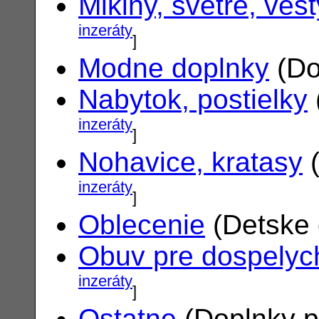
Mikiny, svetre, vest
inzeráty
]
Modne doplnky
(Do
Nabytok, postielky
inzeráty
]
Nohavice, kratasy
(
inzeráty
]
Oblecenie
(Detske 
Obuv pre dospelyc
inzeráty
]
Ostatne
(Doplnky p