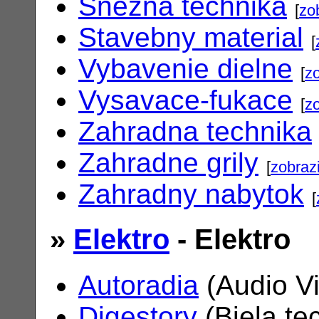
Snezna technika
[
zo
Stavebny material
[
Vybavenie dielne
[
zo
Vysavace-fukace
[
zo
Zahradna technika
Zahradne grily
[
zobrazi
Zahradny nabytok
[
»
Elektro
- Elektro
Autoradia
(Audio V
Digestory
(Biela te