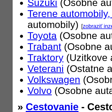
Suzuki
(Osobne au
Terene automobily,
automobily)
[
zobraziť inz
Toyota
(Osobne au
Trabant
(Osobne a
Traktory
(Uzitkove 
Veterani
(Ostatne 
Volkswagen
(Osobn
Volvo
(Osobne aut
»
Cestovanie
- Cest