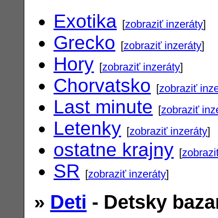
Exotika
[
zobraziť inzeráty
]
Grecko
[
zobraziť inzeráty
]
Hory
[
zobraziť inzeráty
]
Chorvatsko
[
zobraziť inz
Last minute
[
zobraziť inz
Letenky
[
zobraziť inzeráty
]
ostatne krajny
[
zobrazi
SR
[
zobraziť inzeráty
]
»
Deti
- Detsky baza