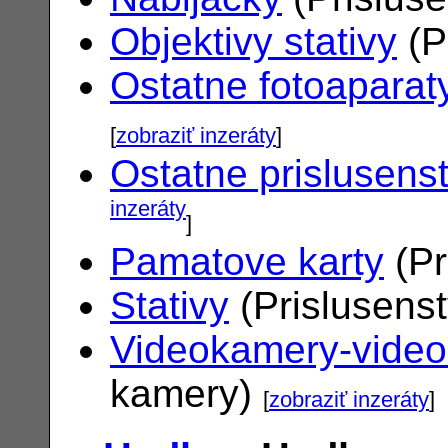
Objektivy stativy
(P
Ostatne fotoaparat
[
zobraziť inzeráty
]
Ostatne prislusens
inzeráty
]
Pamatove karty
(Pr
Stativy
(Prislusens
Videokamery-vide
kamery)
[
zobraziť inzeráty
]