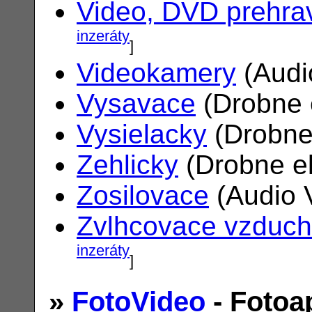
Video, DVD prehra
inzeráty
]
Videokamery
(Audi
Vysavace
(Drobne 
Vysielacky
(Drobne
Zehlicky
(Drobne el
Zosilovace
(Audio 
Zvlhcovace vzduc
inzeráty
]
»
FotoVideo
- Fotoa