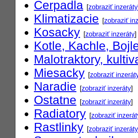
Cerpadla
[
zobraziť inzeráty
Klimatizacie
[
zobraziť in
Kosacky
[
zobraziť inzeráty
]
Kotle, Kachle, Bojl
Malotraktory, kultiv
Miesacky
[
zobraziť inzerát
Naradie
[
zobraziť inzeráty
]
Ostatne
[
zobraziť inzeráty
]
Radiatory
[
zobraziť inzerát
Rastlinky
[
zobraziť inzeráty