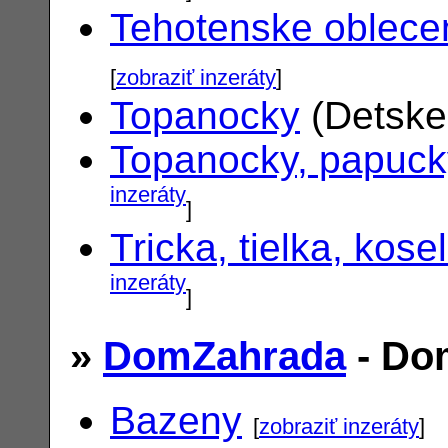
Tehotenske oblece
[
zobraziť inzeráty
]
Topanocky
(Detske
Topanocky, papuck
inzeráty
]
Tricka, tielka, kose
inzeráty
]
»
DomZahrada
- Do
Bazeny
[
zobraziť inzeráty
]