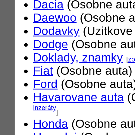
Dacia
(Osobne aut
Daewoo
(Osobne a
Dodavky
(Uzitkove
Dodge
(Osobne au
Doklady, znamky
[
zo
Fiat
(Osobne auta
Ford
(Osobne auta
Havarovane auta
(
inzeráty
]
Honda
(Osobne au