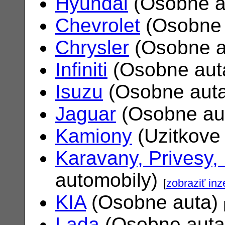
Hyundai
(Osobne a
Chevrolet
(Osobne 
Chrysler
(Osobne a
Infiniti
(Osobne aut
Isuzu
(Osobne aut
Jaguar
(Osobne au
Kamiony
(Uzitkove
Karavany, Privesy,
automobily)
[
zobraziť inz
KIA
(Osobne auta)
Lada
(Osobne aut