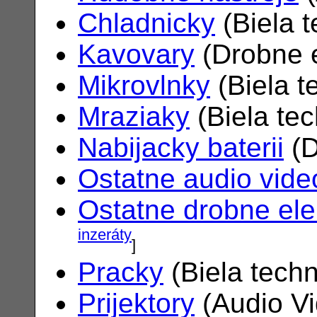
Chladnicky
(Biela 
Kavovary
(Drobne e
Mikrovlnky
(Biela t
Mraziaky
(Biela te
Nabijacky baterii
(D
Ostatne audio vide
Ostatne drobne ele
inzeráty
]
Pracky
(Biela tech
Prijektory
(Audio V