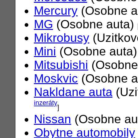
Mercury
(Osobne a
MG
(Osobne auta)
Mikrobusy
(Uzitkov
Mini
(Osobne auta
Mitsubishi
(Osobne
Moskvic
(Osobne a
Nakldane auta
(Uzi
inzeráty
]
Nissan
(Osobne au
Obytne automobily