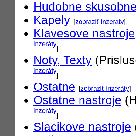
Hudobne skusobn
Kapely
[
zobraziť inzeráty
]
Klavesove nastroje
inzeráty
]
Noty, Texty
(Prislu
inzeráty
]
Ostatne
[
zobraziť inzeráty
]
Ostatne nastroje
(H
inzeráty
]
Slacikove nastroje