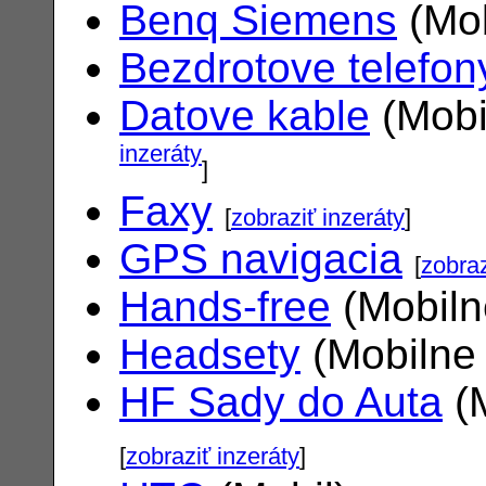
Benq Siemens
(Mob
Bezdrotove telefon
Datove kable
(Mobi
inzeráty
]
Faxy
[
zobraziť inzeráty
]
GPS navigacia
[
zobraz
Hands-free
(Mobiln
Headsety
(Mobilne 
HF Sady do Auta
(M
[
zobraziť inzeráty
]