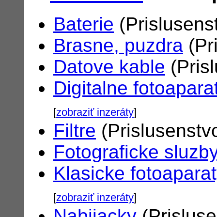
Baterie
(Prislusens
Brasne, puzdra
(Pr
Datove kable
(Pris
Digitalne fotoapara
[
zobraziť inzeráty
]
Filtre
(Prislusenstv
Fotograficke sluzb
Klasicke fotoapara
[
zobraziť inzeráty
]
Nabijacky
(Prislus