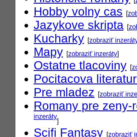
Hobby volny cas
[
zob
Jazykove skripta
[
zo
Kucharky
[
zobraziť inzerát
Mapy
[
zobraziť inzeráty
]
Ostatne tlacoviny
[
z
Pocitacova literatu
Pre mladez
[
zobraziť inz
Romany pre zeny-
inzeráty
]
Scifi Fantasy
[
zobraziť 