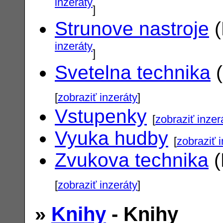
inzeráty
]
Strunove nastroje
(
inzeráty
]
Svetelna technika
(
[
zobraziť inzeráty
]
Vstupenky
[
zobraziť inzer
Vyuka hudby
[
zobraziť 
Zvukova technika
(
[
zobraziť inzeráty
]
»
Knihy
- Knihy