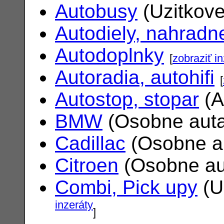
Autobusy
(Uzitkove
Autodiely, nahradne
Autodoplnky
[
zobraziť i
Autoradia, autohifi
[
Autostop, stopar
(A
BMW
(Osobne aut
Cadillac
(Osobne a
Citroen
(Osobne au
Combi, Pick upy
(U
inzeráty
]