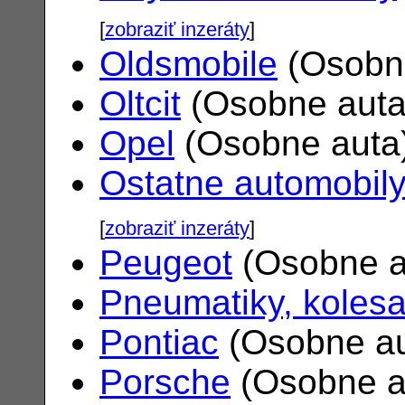
[
zobraziť inzeráty
]
Oldsmobile
(Osobn
Oltcit
(Osobne aut
Opel
(Osobne auta
Ostatne automobil
[
zobraziť inzeráty
]
Peugeot
(Osobne a
Pneumatiky, koles
Pontiac
(Osobne a
Porsche
(Osobne a