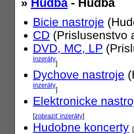
»
Hudba
- Hudba
Bicie nastroje
(Hudo
CD
(Prislusenstvo 
DVD, MC, LP
(Pris
inzeráty
]
Dychove nastroje
(
inzeráty
]
Elektronicke nastro
[
zobraziť inzeráty
]
Hudobne koncerty
[