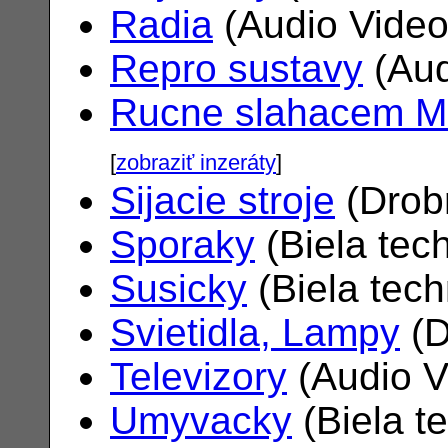
Radia
(Audio Vide
Repro sustavy
(Aud
Rucne slahacem M
[
zobraziť inzeráty
]
Sijacie stroje
(Drob
Sporaky
(Biela tec
Susicky
(Biela tec
Svietidla, Lampy
(D
Televizory
(Audio V
Umyvacky
(Biela t