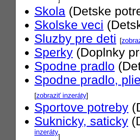
Skola
(Detske potr
Skolske veci
(Dets
Sluzby pre deti
[
zobraz
Sperky
(Doplnky pr
Spodne pradlo
(Det
Spodne pradlo, pli
[
zobraziť inzeráty
]
Sportove potreby
(
Suknicky, saticky
(
inzeráty
]