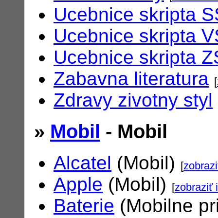
Ucebnice skripta S
Ucebnice skripta V
Ucebnice skripta Z
Zabavna literatura
[
Zdravy zivotny styl
»
Mobil
- Mobil
Alcatel
(Mobil)
[
zobrazi
Apple
(Mobil)
[
zobraziť 
Baterie
(Mobilne pr