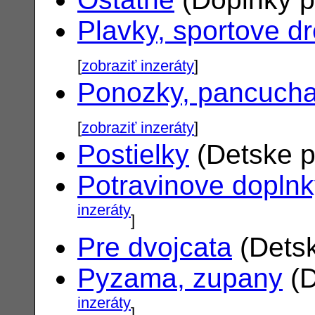
Plavky, sportove d
[
zobraziť inzeráty
]
Ponozky, pancuch
[
zobraziť inzeráty
]
Postielky
(Detske p
Potravinove dopln
inzeráty
]
Pre dvojcata
(Detsk
Pyzama, zupany
(D
inzeráty
]