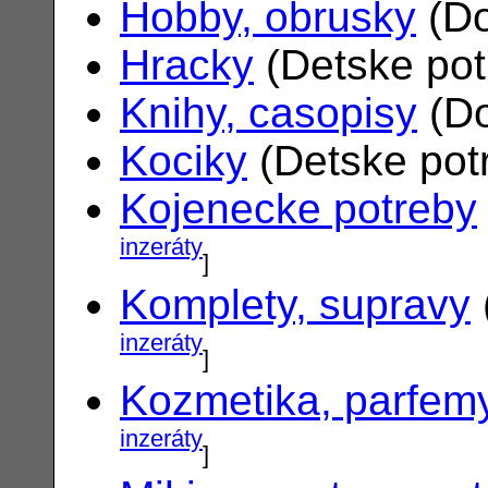
Hobby, obrusky
(Do
Hracky
(Detske po
Knihy, casopisy
(Do
Kociky
(Detske pot
Kojenecke potreby
inzeráty
]
Komplety, supravy
inzeráty
]
Kozmetika, parfem
inzeráty
]