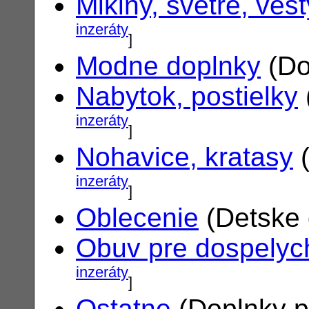
Mikiny, svetre, vest
inzeráty
]
Modne doplnky
(Do
Nabytok, postielky
inzeráty
]
Nohavice, kratasy
(
inzeráty
]
Oblecenie
(Detske 
Obuv pre dospelyc
inzeráty
]
Ostatne
(Doplnky p