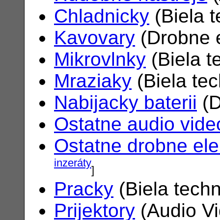
Chladnicky
(Biela 
Kavovary
(Drobne e
Mikrovlnky
(Biela t
Mraziaky
(Biela te
Nabijacky baterii
(D
Ostatne audio vide
Ostatne drobne ele
inzeráty
]
Pracky
(Biela tech
Prijektory
(Audio V