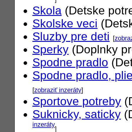
Skola
(Detske potr
Skolske veci
(Dets
Sluzby pre deti
[
zobraz
Sperky
(Doplnky pr
Spodne pradlo
(Det
Spodne pradlo, pli
[
zobraziť inzeráty
]
Sportove potreby
(
Suknicky, saticky
(
inzeráty
]