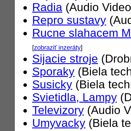
Radia
(Audio Vide
Repro sustavy
(Aud
Rucne slahacem M
[
zobraziť inzeráty
]
Sijacie stroje
(Drob
Sporaky
(Biela tec
Susicky
(Biela tec
Svietidla, Lampy
(D
Televizory
(Audio V
Umyvacky
(Biela t