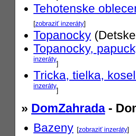
Tehotenske oblece
[
zobraziť inzeráty
]
Topanocky
(Detske
Topanocky, papuck
inzeráty
]
Tricka, tielka, kose
inzeráty
]
»
DomZahrada
- Do
Bazeny
[
zobraziť inzeráty
]