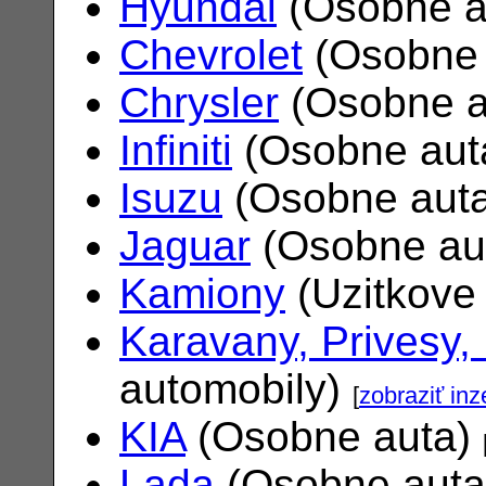
Hyundai
(Osobne a
Chevrolet
(Osobne 
Chrysler
(Osobne a
Infiniti
(Osobne aut
Isuzu
(Osobne aut
Jaguar
(Osobne au
Kamiony
(Uzitkove
Karavany, Privesy,
automobily)
[
zobraziť inz
KIA
(Osobne auta)
Lada
(Osobne aut