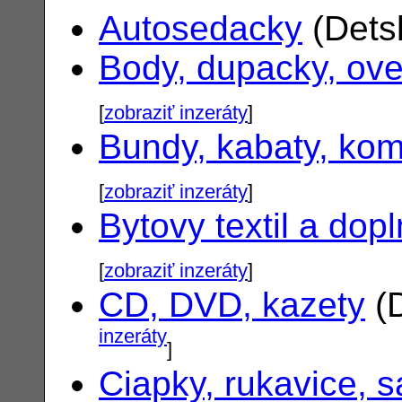
Autosedacky
(Dets
Body, dupacky, ove
[
zobraziť inzeráty
]
Bundy, kabaty, ko
[
zobraziť inzeráty
]
Bytovy textil a dop
[
zobraziť inzeráty
]
CD, DVD, kazety
(D
inzeráty
]
Ciapky, rukavice, s