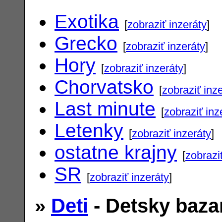
Exotika
[
zobraziť inzeráty
]
Grecko
[
zobraziť inzeráty
]
Hory
[
zobraziť inzeráty
]
Chorvatsko
[
zobraziť inz
Last minute
[
zobraziť inz
Letenky
[
zobraziť inzeráty
]
ostatne krajny
[
zobrazi
SR
[
zobraziť inzeráty
]
»
Deti
- Detsky baza