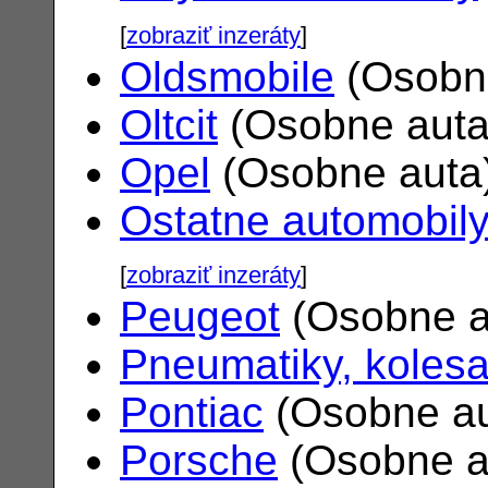
[
zobraziť inzeráty
]
Oldsmobile
(Osobn
Oltcit
(Osobne aut
Opel
(Osobne auta
Ostatne automobil
[
zobraziť inzeráty
]
Peugeot
(Osobne a
Pneumatiky, koles
Pontiac
(Osobne a
Porsche
(Osobne a