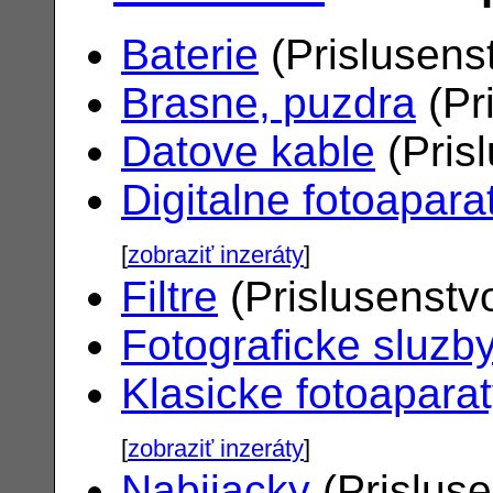
Baterie
(Prislusens
Brasne, puzdra
(Pr
Datove kable
(Pris
Digitalne fotoapara
[
zobraziť inzeráty
]
Filtre
(Prislusenstv
Fotograficke sluzb
Klasicke fotoapara
[
zobraziť inzeráty
]
Nabijacky
(Prislus