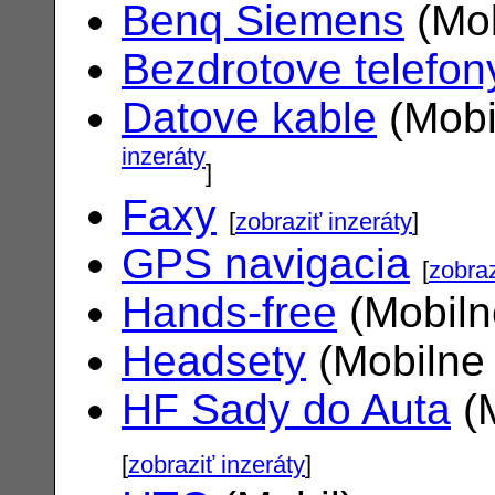
Benq Siemens
(Mob
Bezdrotove telefon
Datove kable
(Mobi
inzeráty
]
Faxy
[
zobraziť inzeráty
]
GPS navigacia
[
zobraz
Hands-free
(Mobiln
Headsety
(Mobilne 
HF Sady do Auta
(M
[
zobraziť inzeráty
]