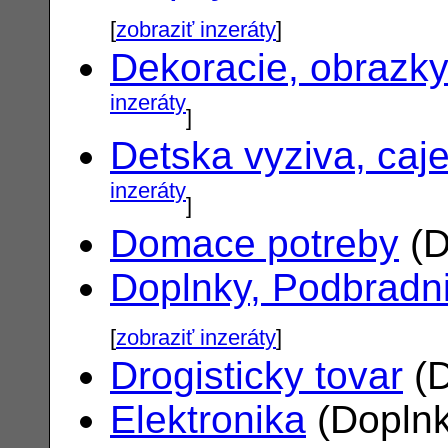
[
zobraziť inzeráty
]
Dekoracie, obrazk
inzeráty
]
Detska vyziva, caj
inzeráty
]
Domace potreby
(D
Doplnky, Podbradn
[
zobraziť inzeráty
]
Drogisticky tovar
(D
Elektronika
(Doplnk