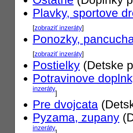
Plavky, sportove d
[
zobraziť inzeráty
]
Ponozky, pancuch
[
zobraziť inzeráty
]
Postielky
(Detske p
Potravinove dopln
inzeráty
]
Pre dvojcata
(Detsk
Pyzama, zupany
(D
inzeráty
]