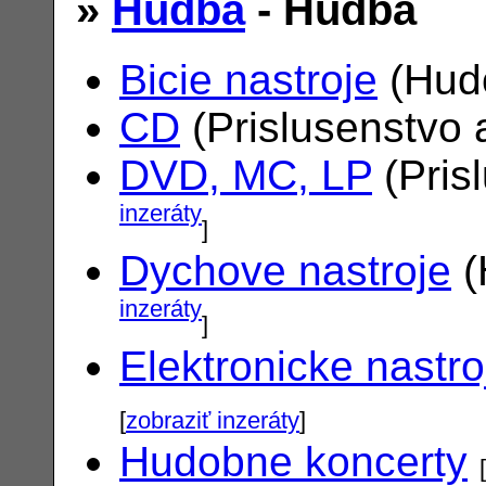
»
Hudba
- Hudba
Bicie nastroje
(Hudo
CD
(Prislusenstvo 
DVD, MC, LP
(Pris
inzeráty
]
Dychove nastroje
(
inzeráty
]
Elektronicke nastro
[
zobraziť inzeráty
]
Hudobne koncerty
[