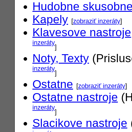
Hudobne skusobn
Kapely
[
zobraziť inzeráty
]
Klavesove nastroje
inzeráty
]
Noty, Texty
(Prislu
inzeráty
]
Ostatne
[
zobraziť inzeráty
]
Ostatne nastroje
(H
inzeráty
]
Slacikove nastroje