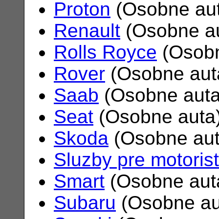
Proton
(Osobne au
Renault
(Osobne a
Rolls Royce
(Osobn
Rover
(Osobne aut
Saab
(Osobne aut
Seat
(Osobne auta
Skoda
(Osobne au
Sluzby pre motoris
Smart
(Osobne aut
Subaru
(Osobne au