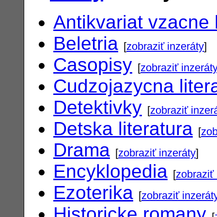
Antikvariat vzacne 
Beletria
[
zobraziť inzeráty
]
Casopisy
[
zobraziť inzerát
Cudzojazycna liter
Detektivky
[
zobraziť inzer
Detska literatura
[
zob
Drama
[
zobraziť inzeráty
]
Encyklopedia
[
zobraziť 
Ezoterika
[
zobraziť inzerát
Historicke romany
[