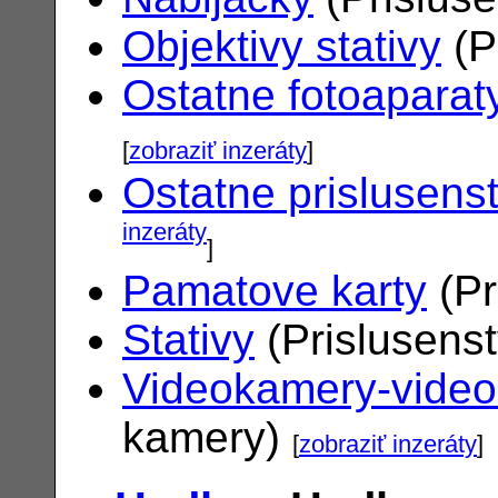
Objektivy stativy
(P
Ostatne fotoaparat
[
zobraziť inzeráty
]
Ostatne prislusens
inzeráty
]
Pamatove karty
(Pr
Stativy
(Prislusens
Videokamery-vide
kamery)
[
zobraziť inzeráty
]