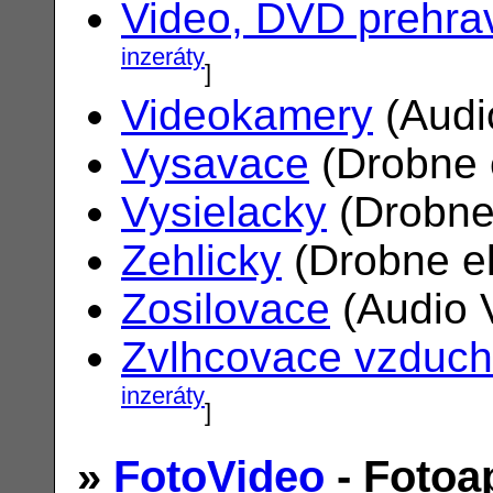
Video, DVD prehra
inzeráty
]
Videokamery
(Audi
Vysavace
(Drobne 
Vysielacky
(Drobne
Zehlicky
(Drobne el
Zosilovace
(Audio 
Zvlhcovace vzduc
inzeráty
]
»
FotoVideo
- Fotoa