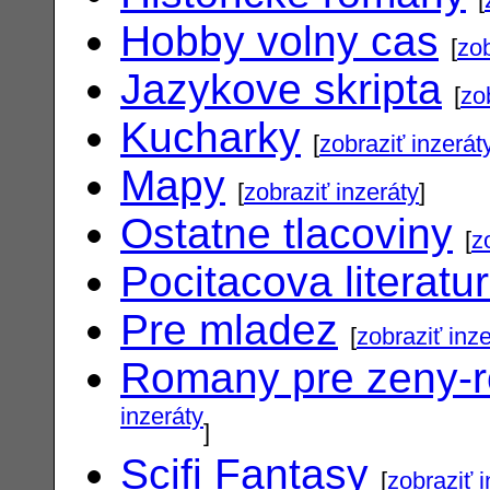
Hobby volny cas
[
zob
Jazykove skripta
[
zo
Kucharky
[
zobraziť inzerát
Mapy
[
zobraziť inzeráty
]
Ostatne tlacoviny
[
z
Pocitacova literatu
Pre mladez
[
zobraziť inz
Romany pre zeny-
inzeráty
]
Scifi Fantasy
[
zobraziť 