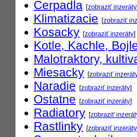
Cerpadla
[
zobraziť inzeráty
Klimatizacie
[
zobraziť in
Kosacky
[
zobraziť inzeráty
]
Kotle, Kachle, Bojl
Malotraktory, kultiv
Miesacky
[
zobraziť inzerát
Naradie
[
zobraziť inzeráty
]
Ostatne
[
zobraziť inzeráty
]
Radiatory
[
zobraziť inzerát
Rastlinky
[
zobraziť inzeráty