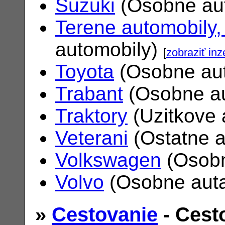
Suzuki
(Osobne au
Terene automobily,
automobily)
[
zobraziť inz
Toyota
(Osobne au
Trabant
(Osobne a
Traktory
(Uzitkove 
Veterani
(Ostatne 
Volkswagen
(Osobn
Volvo
(Osobne aut
»
Cestovanie
- Cest