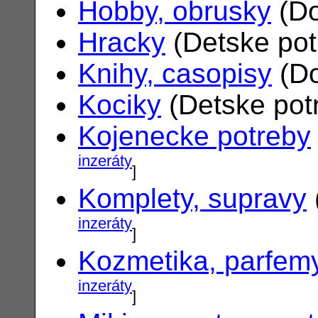
Hobby, obrusky
(Do
Hracky
(Detske po
Knihy, casopisy
(Do
Kociky
(Detske pot
Kojenecke potreby
inzeráty
]
Komplety, supravy
inzeráty
]
Kozmetika, parfem
inzeráty
]