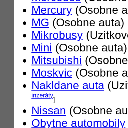
Mercury
(Osobne a
MG
(Osobne auta)
Mikrobusy
(Uzitkov
Mini
(Osobne auta
Mitsubishi
(Osobne
Moskvic
(Osobne a
Nakldane auta
(Uzi
inzeráty
]
Nissan
(Osobne au
Obytne automobily