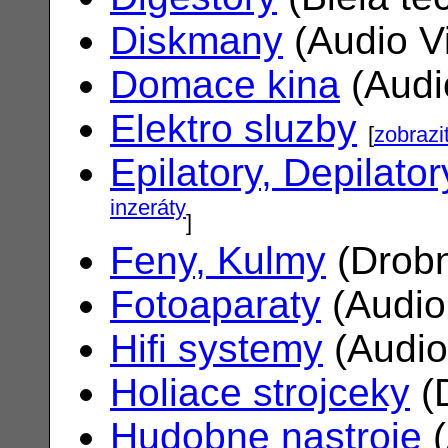
Diskmany
(Audio V
Domace kina
(Audi
Elektro sluzby
[
zobrazi
Epilatory, Depilator
inzeráty
]
Feny, Kulmy
(Drobn
Fotoaparaty
(Audio
Hifi systemy
(Audio
Holiace strojceky
(
Hudobne nastroje
(