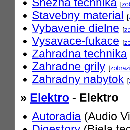
Snezna technika
[
zo
Stavebny material
[
Vybavenie dielne
[
zo
Vysavace-fukace
[
zo
Zahradna technika
Zahradne grily
[
zobrazi
Zahradny nabytok
[
»
Elektro
- Elektro
Autoradia
(Audio V
Digestory
(Biela te