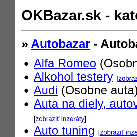
OKBazar.sk - kat
»
Autobazar
- Autob
Alfa Romeo
(Osobn
Alkohol testery
[
zobraz
Audi
(Osobne auta
Auta na diely, auto
[
zobraziť inzeráty
]
Auto tuning
[
zobraziť inz