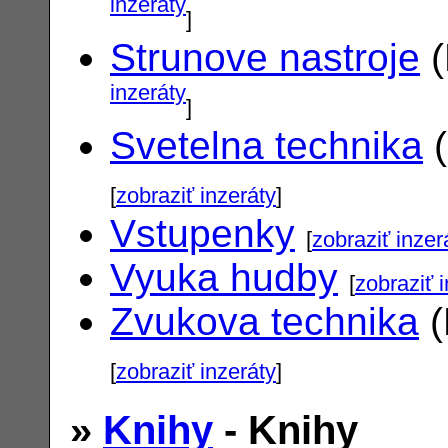
inzeráty
]
Strunove nastroje
(
inzeráty
]
Svetelna technika
(
[
zobraziť inzeráty
]
Vstupenky
[
zobraziť inzer
Vyuka hudby
[
zobraziť 
Zvukova technika
(
[
zobraziť inzeráty
]
»
Knihy
- Knihy