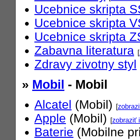
Ucebnice skripta S
Ucebnice skripta V
Ucebnice skripta Z
Zabavna literatura
[
Zdravy zivotny styl
»
Mobil
- Mobil
Alcatel
(Mobil)
[
zobrazi
Apple
(Mobil)
[
zobraziť 
Baterie
(Mobilne pr