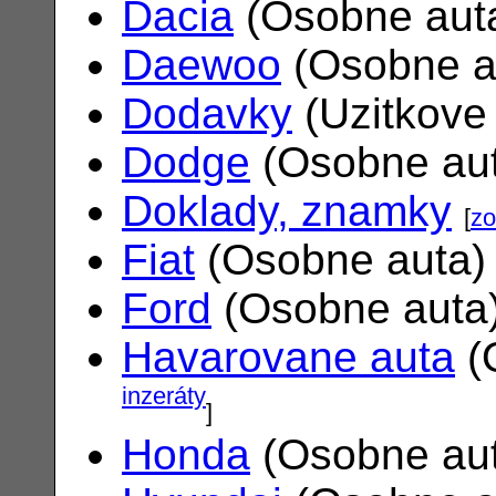
Dacia
(Osobne aut
Daewoo
(Osobne a
Dodavky
(Uzitkove
Dodge
(Osobne au
Doklady, znamky
[
zo
Fiat
(Osobne auta
Ford
(Osobne auta
Havarovane auta
(
inzeráty
]
Honda
(Osobne au