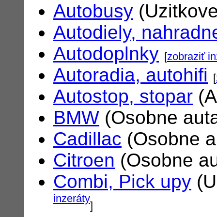
Autobusy
(Uzitkove
Autodiely, nahradne
Autodoplnky
[
zobraziť i
Autoradia, autohifi
[
Autostop, stopar
(A
BMW
(Osobne aut
Cadillac
(Osobne a
Citroen
(Osobne au
Combi, Pick upy
(U
inzeráty
]