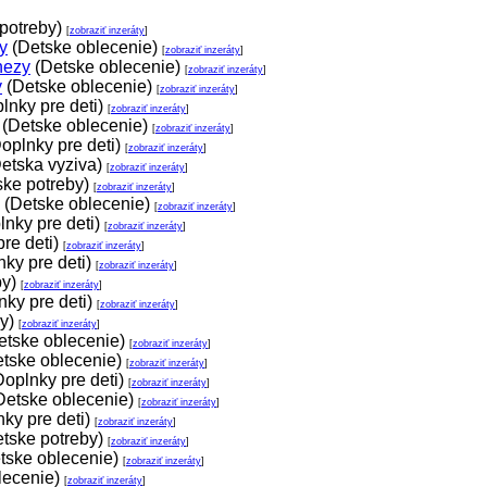
potreby)
[
zobraziť inzeráty
]
y
(Detske oblecenie)
[
zobraziť inzeráty
]
nezy
(Detske oblecenie)
[
zobraziť inzeráty
]
y
(Detske oblecenie)
[
zobraziť inzeráty
]
lnky pre deti)
[
zobraziť inzeráty
]
(Detske oblecenie)
[
zobraziť inzeráty
]
oplnky pre deti)
[
zobraziť inzeráty
]
etska vyziva)
[
zobraziť inzeráty
]
ske potreby)
[
zobraziť inzeráty
]
(Detske oblecenie)
[
zobraziť inzeráty
]
nky pre deti)
[
zobraziť inzeráty
]
re deti)
[
zobraziť inzeráty
]
ky pre deti)
[
zobraziť inzeráty
]
by)
[
zobraziť inzeráty
]
ky pre deti)
[
zobraziť inzeráty
]
by)
[
zobraziť inzeráty
]
etske oblecenie)
[
zobraziť inzeráty
]
tske oblecenie)
[
zobraziť inzeráty
]
oplnky pre deti)
[
zobraziť inzeráty
]
Detske oblecenie)
[
zobraziť inzeráty
]
ky pre deti)
[
zobraziť inzeráty
]
tske potreby)
[
zobraziť inzeráty
]
tske oblecenie)
[
zobraziť inzeráty
]
lecenie)
[
zobraziť inzeráty
]