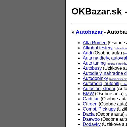
OKBazar.sk -
»
Autobazar
- Autoba
Alfa Romeo
(Osobne 
Alkohol testery
[
zobraziť i
Audi
(Osobne auta)
[
zo
Auta na diely, autovra
Auto tuning
[
zobraziť inzerát
Autobusy
(Uzitkove a
Autodiely, nahradne d
Autodoplnky
[
zobraziť inzer
Autoradia, autohifi
[
zobr
Autostop, stopar
(Auto
BMW
(Osobne auta)
[
z
Cadillac
(Osobne aut
Citroen
(Osobne auta
Combi, Pick upy
(Uzit
Dacia
(Osobne auta)
[
Daewoo
(Osobne aut
Dodavky
(Uzitkove au