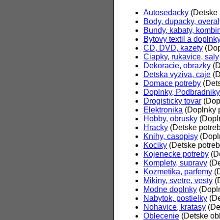
Autosedacky
(Detske 
Body, dupacky, overal
Bundy, kabaty, kombi
Bytovy textil a doplnk
CD, DVD, kazety
(Dop
Ciapky, rukavice, saly
Dekoracie, obrazky
(D
Detska vyziva, caje
(D
Domace potreby
(Det
Doplnky, Podbradniky
Drogisticky tovar
(Dopl
Elektronika
(Doplnky p
Hobby, obrusky
(Dopln
Hracky
(Detske potre
Knihy, casopisy
(Dopln
Kociky
(Detske potre
Kojenecke potreby
(D
Komplety, supravy
(De
Kozmetika, parfemy
(D
Mikiny, svetre, vesty
(
Modne doplnky
(Dopln
Nabytok, postielky
(De
Nohavice, kratasy
(De
Oblecenie
(Detske ob