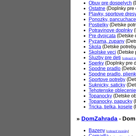
Obuv pre dospelych
(
Ostatne
(Doplnky pre 
Plavky, sportove dres
Ponozky, pancuchace
Postielky
(Detske pot
Potravinove doplnky
(
Pre dvojcata
(Detske 
Pyzama, zupany
(Det
Skola
(Detske potreb
Skolske veci
(Detske 
Sluzby pre deti
[
zobraziť i
Sperky
(Doplnky pre d
Spodne pradlo
(Detsk
Spodne pradlo, plien
Sportove potreby
(Det
Suknicky, saticky
(Det
Tehotenske oblecenie
Topanocky
(Detske ob
Topanocky, papucky
(
Tricka, tielka, kosele
(
»
DomZahrada
- Dom
Bazeny
[
zobraziť inzeráty
]
Cerpadla