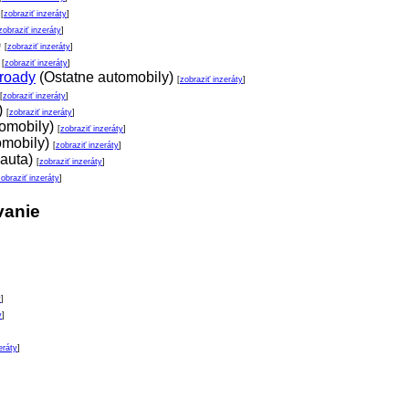
[
zobraziť inzeráty
]
zobraziť inzeráty
]
)
[
zobraziť inzeráty
]
)
[
zobraziť inzeráty
]
froady
(Ostatne automobily)
[
zobraziť inzeráty
]
[
zobraziť inzeráty
]
)
[
zobraziť inzeráty
]
tomobily)
[
zobraziť inzeráty
]
omobily)
[
zobraziť inzeráty
]
auta)
[
zobraziť inzeráty
]
zobraziť inzeráty
]
vanie
y
]
y
]
eráty
]