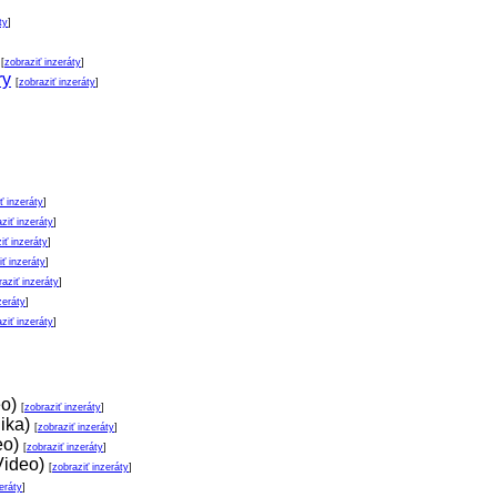
ty
]
[
zobraziť inzeráty
]
ry
[
zobraziť inzeráty
]
ť inzeráty
]
ziť inzeráty
]
iť inzeráty
]
iť inzeráty
]
raziť inzeráty
]
zeráty
]
ziť inzeráty
]
eo)
[
zobraziť inzeráty
]
nika)
[
zobraziť inzeráty
]
eo)
[
zobraziť inzeráty
]
Video)
[
zobraziť inzeráty
]
eráty
]