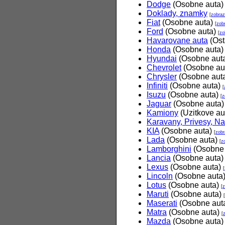
Dodge
(Osobne auta
Doklady, znamky
[
zobraz
Fiat
(Osobne auta)
[
zobr
Ford
(Osobne auta)
[
zo
Havarovane auta
(Ost
Honda
(Osobne auta
Hyundai
(Osobne aut
Chevrolet
(Osobne au
Chrysler
(Osobne aut
Infiniti
(Osobne auta)
[
Isuzu
(Osobne auta)
[
z
Jaguar
(Osobne auta
Kamiony
(Uzitkove au
Karavany, Privesy, N
KIA
(Osobne auta)
[
zobr
Lada
(Osobne auta)
[
z
Lamborghini
(Osobne
Lancia
(Osobne auta
Lexus
(Osobne auta)
[
Lincoln
(Osobne auta
Lotus
(Osobne auta)
[
z
Maruti
(Osobne auta)
[
Maserati
(Osobne aut
Matra
(Osobne auta)
[
Mazda
(Osobne auta