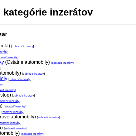
 kategórie inzerátov
zar
auta)
[
zobraziť inzeráty
]
nzeráty
]
braziť inzeráty
]
ky
(Ostatne automobily)
[
zobraziť inzeráty
]
y
]
utomobily)
[
zobraziť inzeráty
]
iely
[
zobraziť inzeráty
]
áty
]
aziť inzeráty
]
stop)
[
zobraziť inzeráty
]
obraziť inzeráty
]
a)
[
zobraziť inzeráty
]
)
[
zobraziť inzeráty
]
kove automobily)
[
zobraziť inzeráty
]
zobraziť inzeráty
]
a)
[
zobraziť inzeráty
]
tomobily)
[
zobraziť inzeráty
]