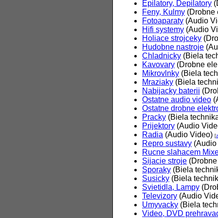
Epilatory, Depilatory
(
Feny, Kulmy
(Drobne 
Fotoaparaty
(Audio V
Hifi systemy
(Audio V
Holiace strojceky
(Dro
Hudobne nastroje
(Au
Chladnicky
(Biela tec
Kavovary
(Drobne ele
Mikrovlnky
(Biela tec
Mraziaky
(Biela techn
Nabijacky baterii
(Dro
Ostatne audio video
(
Ostatne drobne elektr
Pracky
(Biela technik
Prijektory
(Audio Vid
Radia
(Audio Video)
[
Repro sustavy
(Audio
Rucne slahacem Mixe
Sijacie stroje
(Drobne 
Sporaky
(Biela techni
Susicky
(Biela techni
Svietidla, Lampy
(Dro
Televizory
(Audio Vid
Umyvacky
(Biela tech
Video, DVD prehrava