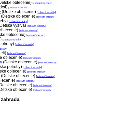
Detske oblecenie)
[
zobraziť inzeráty
]
deti)
[
zobraziť inzeráty
]
y
(Detske oblecenie)
[
zobraziť inzeráty
]
(Detske oblecenie)
[
zobraziť inzeráty
]
reby)
[
zobraziť inzeráty
]
Detska vyziva)
[
zobraziť inzeráty
]
oblecenie)
[
zobraziť inzeráty
]
ske oblecenie)
[
zobraziť inzeráty
]
y)
[
zobraziť inzeráty
]
potreby)
[
zobraziť inzeráty
]
nzeráty
]
eti)
[
zobraziť inzeráty
]
e oblecenie)
[
zobraziť inzeráty
]
ky
(Detske oblecenie)
[
zobraziť inzeráty
]
ske potreby)
[
zobraziť inzeráty
]
ske oblecenie)
[
zobraziť inzeráty
]
(Detske oblecenie)
[
zobraziť inzeráty
]
lecenie)
[
zobraziť inzeráty
]
Detske oblecenie)
[
zobraziť inzeráty
]
Detske oblecenie)
[
zobraziť inzeráty
]
 zahrada