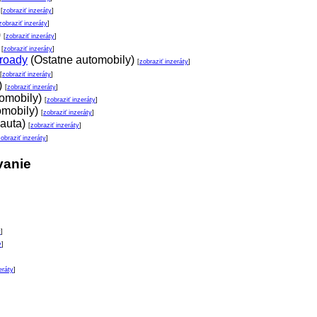
[
zobraziť inzeráty
]
zobraziť inzeráty
]
)
[
zobraziť inzeráty
]
)
[
zobraziť inzeráty
]
froady
(Ostatne automobily)
[
zobraziť inzeráty
]
[
zobraziť inzeráty
]
)
[
zobraziť inzeráty
]
tomobily)
[
zobraziť inzeráty
]
omobily)
[
zobraziť inzeráty
]
auta)
[
zobraziť inzeráty
]
zobraziť inzeráty
]
vanie
y
]
y
]
eráty
]