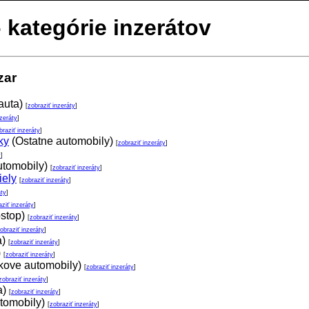
 kategórie inzerátov
zar
auta)
[
zobraziť inzeráty
]
nzeráty
]
braziť inzeráty
]
ky
(Ostatne automobily)
[
zobraziť inzeráty
]
y
]
utomobily)
[
zobraziť inzeráty
]
iely
[
zobraziť inzeráty
]
áty
]
aziť inzeráty
]
stop)
[
zobraziť inzeráty
]
obraziť inzeráty
]
a)
[
zobraziť inzeráty
]
)
[
zobraziť inzeráty
]
kove automobily)
[
zobraziť inzeráty
]
zobraziť inzeráty
]
a)
[
zobraziť inzeráty
]
tomobily)
[
zobraziť inzeráty
]