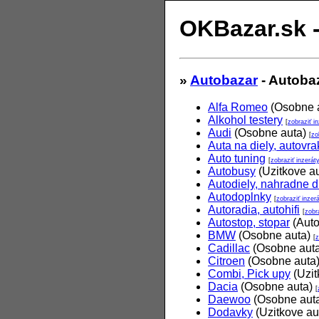
OKBazar.sk -
»
Autobazar
- Autoba
Alfa Romeo
(Osobne 
Alkohol testery
[
zobraziť i
Audi
(Osobne auta)
[
zo
Auta na diely, autovra
Auto tuning
[
zobraziť inzerát
Autobusy
(Uzitkove a
Autodiely, nahradne d
Autodoplnky
[
zobraziť inzer
Autoradia, autohifi
[
zobr
Autostop, stopar
(Auto
BMW
(Osobne auta)
[
z
Cadillac
(Osobne aut
Citroen
(Osobne auta
Combi, Pick upy
(Uzit
Dacia
(Osobne auta)
[
Daewoo
(Osobne aut
Dodavky
(Uzitkove au