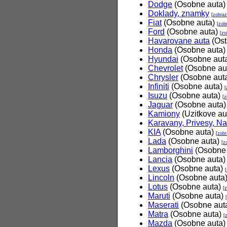
Dodge
(Osobne auta
Doklady, znamky
[
zobraz
Fiat
(Osobne auta)
[
zobr
Ford
(Osobne auta)
[
zo
Havarovane auta
(Ost
Honda
(Osobne auta
Hyundai
(Osobne aut
Chevrolet
(Osobne au
Chrysler
(Osobne aut
Infiniti
(Osobne auta)
[
Isuzu
(Osobne auta)
[
z
Jaguar
(Osobne auta
Kamiony
(Uzitkove au
Karavany, Privesy, N
KIA
(Osobne auta)
[
zobr
Lada
(Osobne auta)
[
z
Lamborghini
(Osobne
Lancia
(Osobne auta
Lexus
(Osobne auta)
[
Lincoln
(Osobne auta
Lotus
(Osobne auta)
[
z
Maruti
(Osobne auta)
[
Maserati
(Osobne aut
Matra
(Osobne auta)
[
Mazda
(Osobne auta