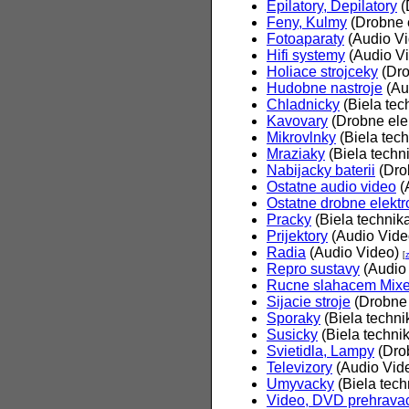
Epilatory, Depilatory
(
Feny, Kulmy
(Drobne 
Fotoaparaty
(Audio V
Hifi systemy
(Audio V
Holiace strojceky
(Dro
Hudobne nastroje
(Au
Chladnicky
(Biela tec
Kavovary
(Drobne ele
Mikrovlnky
(Biela tec
Mraziaky
(Biela techn
Nabijacky baterii
(Dro
Ostatne audio video
(
Ostatne drobne elektr
Pracky
(Biela technik
Prijektory
(Audio Vid
Radia
(Audio Video)
[
Repro sustavy
(Audio
Rucne slahacem Mixe
Sijacie stroje
(Drobne 
Sporaky
(Biela techni
Susicky
(Biela techni
Svietidla, Lampy
(Dro
Televizory
(Audio Vid
Umyvacky
(Biela tech
Video, DVD prehrava