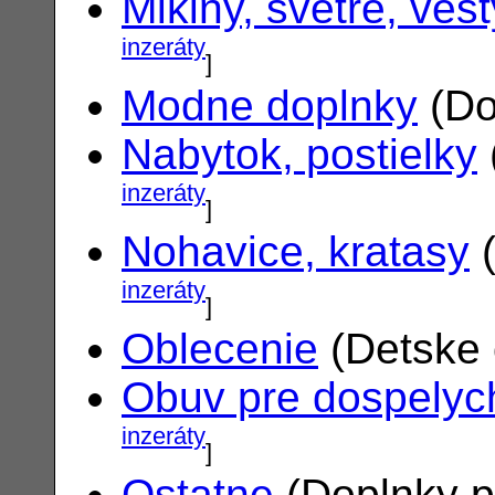
Mikiny, svetre, vest
inzeráty
]
Modne doplnky
(Do
Nabytok, postielky
inzeráty
]
Nohavice, kratasy
(
inzeráty
]
Oblecenie
(Detske 
Obuv pre dospelyc
inzeráty
]
Ostatne
(Doplnky p