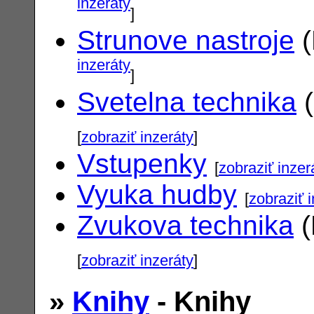
inzeráty
]
Strunove nastroje
(
inzeráty
]
Svetelna technika
(
[
zobraziť inzeráty
]
Vstupenky
[
zobraziť inzer
Vyuka hudby
[
zobraziť 
Zvukova technika
(
[
zobraziť inzeráty
]
»
Knihy
- Knihy