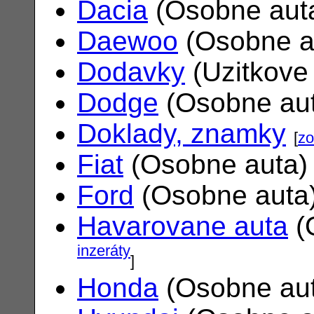
Dacia
(Osobne aut
Daewoo
(Osobne a
Dodavky
(Uzitkove
Dodge
(Osobne au
Doklady, znamky
[
zo
Fiat
(Osobne auta
Ford
(Osobne auta
Havarovane auta
(
inzeráty
]
Honda
(Osobne au