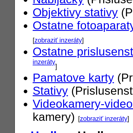
Objektivy stativy
(P
Ostatne fotoaparat
[
zobraziť inzeráty
]
Ostatne prislusens
inzeráty
]
Pamatove karty
(Pr
Stativy
(Prislusens
Videokamery-vide
kamery)
[
zobraziť inzeráty
]