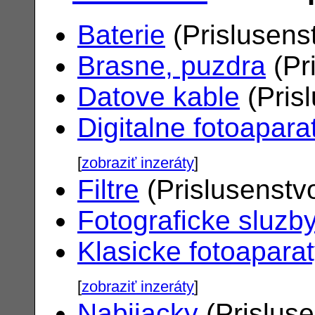
Baterie
(Prislusens
Brasne, puzdra
(Pr
Datove kable
(Pris
Digitalne fotoapara
[
zobraziť inzeráty
]
Filtre
(Prislusenstv
Fotograficke sluzb
Klasicke fotoapara
[
zobraziť inzeráty
]
Nabijacky
(Prislus