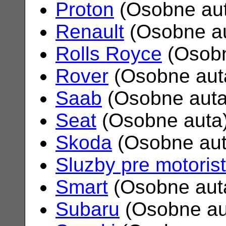
Proton
(Osobne au
Renault
(Osobne a
Rolls Royce
(Osobn
Rover
(Osobne aut
Saab
(Osobne aut
Seat
(Osobne auta
Skoda
(Osobne au
Sluzby pre motoris
Smart
(Osobne aut
Subaru
(Osobne au