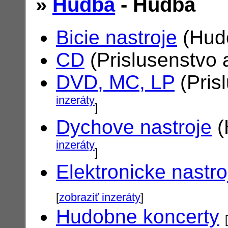
»
Hudba
- Hudba
Bicie nastroje
(Hudo
CD
(Prislusenstvo 
DVD, MC, LP
(Pris
inzeráty
]
Dychove nastroje
(
inzeráty
]
Elektronicke nastro
[
zobraziť inzeráty
]
Hudobne koncerty
[