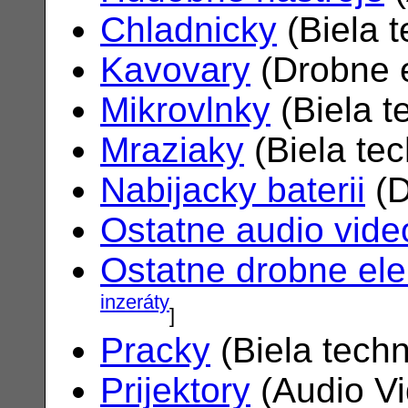
Chladnicky
(Biela 
Kavovary
(Drobne e
Mikrovlnky
(Biela t
Mraziaky
(Biela te
Nabijacky baterii
(D
Ostatne audio vide
Ostatne drobne ele
inzeráty
]
Pracky
(Biela tech
Prijektory
(Audio V