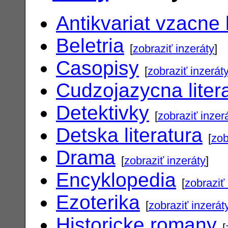
Antikvariat vzacne 
Beletria
[
zobraziť inzeráty
]
Casopisy
[
zobraziť inzerát
Cudzojazycna liter
Detektivky
[
zobraziť inzer
Detska literatura
[
zob
Drama
[
zobraziť inzeráty
]
Encyklopedia
[
zobraziť 
Ezoterika
[
zobraziť inzerát
Historicke romany
[