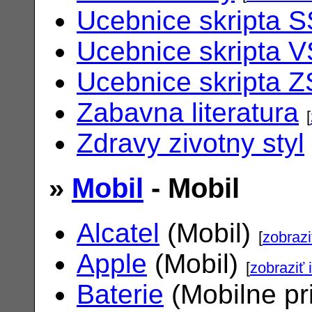
Ucebnice skripta S
Ucebnice skripta V
Ucebnice skripta Z
Zabavna literatura
[
Zdravy zivotny styl
»
Mobil
- Mobil
Alcatel
(Mobil)
[
zobrazi
Apple
(Mobil)
[
zobraziť 
Baterie
(Mobilne pr