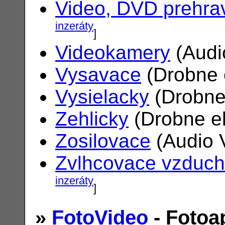
Video, DVD prehra
inzeráty
]
Videokamery
(Audi
Vysavace
(Drobne 
Vysielacky
(Drobne
Zehlicky
(Drobne el
Zosilovace
(Audio 
Zvlhcovace vzduc
inzeráty
]
»
FotoVideo
- Fotoa