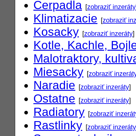
Cerpadla
[
zobraziť inzeráty
Klimatizacie
[
zobraziť in
Kosacky
[
zobraziť inzeráty
]
Kotle, Kachle, Bojl
Malotraktory, kultiv
Miesacky
[
zobraziť inzerát
Naradie
[
zobraziť inzeráty
]
Ostatne
[
zobraziť inzeráty
]
Radiatory
[
zobraziť inzerát
Rastlinky
[
zobraziť inzeráty