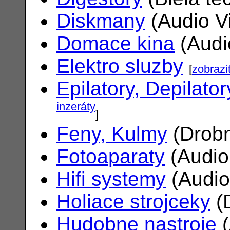
Diskmany
(Audio V
Domace kina
(Audi
Elektro sluzby
[
zobrazi
Epilatory, Depilator
inzeráty
]
Feny, Kulmy
(Drobn
Fotoaparaty
(Audio
Hifi systemy
(Audio
Holiace strojceky
(
Hudobne nastroje
(