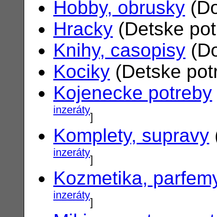
Hobby, obrusky
(Do
Hracky
(Detske po
Knihy, casopisy
(Do
Kociky
(Detske pot
Kojenecke potreby
inzeráty
]
Komplety, supravy
inzeráty
]
Kozmetika, parfem
inzeráty
]