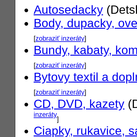
Autosedacky
(Dets
Body, dupacky, ove
[
zobraziť inzeráty
]
Bundy, kabaty, ko
[
zobraziť inzeráty
]
Bytovy textil a dop
[
zobraziť inzeráty
]
CD, DVD, kazety
(D
inzeráty
]
Ciapky, rukavice, s