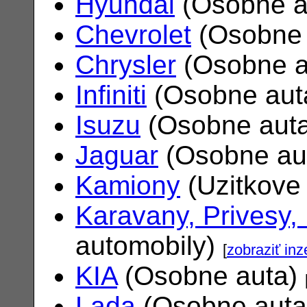
Hyundai
(Osobne a
Chevrolet
(Osobne 
Chrysler
(Osobne a
Infiniti
(Osobne aut
Isuzu
(Osobne aut
Jaguar
(Osobne au
Kamiony
(Uzitkove
Karavany, Privesy,
automobily)
[
zobraziť inz
KIA
(Osobne auta)
Lada
(Osobne aut