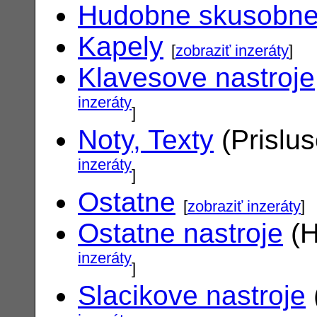
Hudobne skusobn
Kapely
[
zobraziť inzeráty
]
Klavesove nastroje
inzeráty
]
Noty, Texty
(Prislu
inzeráty
]
Ostatne
[
zobraziť inzeráty
]
Ostatne nastroje
(H
inzeráty
]
Slacikove nastroje