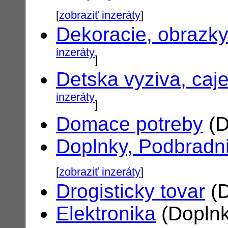
[
zobraziť inzeráty
]
Dekoracie, obrazk
inzeráty
]
Detska vyziva, caj
inzeráty
]
Domace potreby
(D
Doplnky, Podbradn
[
zobraziť inzeráty
]
Drogisticky tovar
(D
Elektronika
(Doplnk