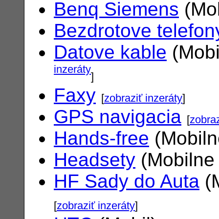
Benq Siemens
(Mob
Bezdrotove telefon
Datove kable
(Mobi
inzeráty
]
Faxy
[
zobraziť inzeráty
]
GPS navigacia
[
zobraz
Hands-free
(Mobiln
Headsety
(Mobilne 
HF Sady do Auta
(M
[
zobraziť inzeráty
]