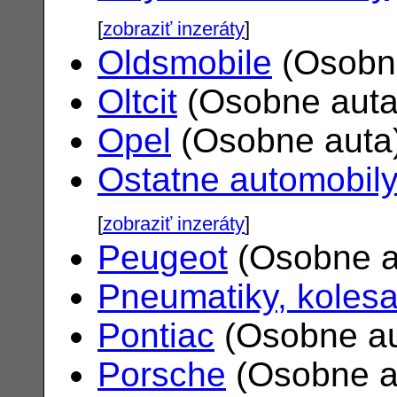
[
zobraziť inzeráty
]
Oldsmobile
(Osobn
Oltcit
(Osobne aut
Opel
(Osobne auta
Ostatne automobil
[
zobraziť inzeráty
]
Peugeot
(Osobne a
Pneumatiky, koles
Pontiac
(Osobne a
Porsche
(Osobne a