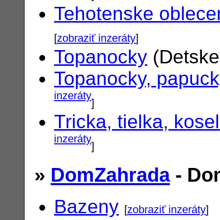
Tehotenske oblece
[
zobraziť inzeráty
]
Topanocky
(Detske
Topanocky, papuck
inzeráty
]
Tricka, tielka, kose
inzeráty
]
»
DomZahrada
- Do
Bazeny
[
zobraziť inzeráty
]