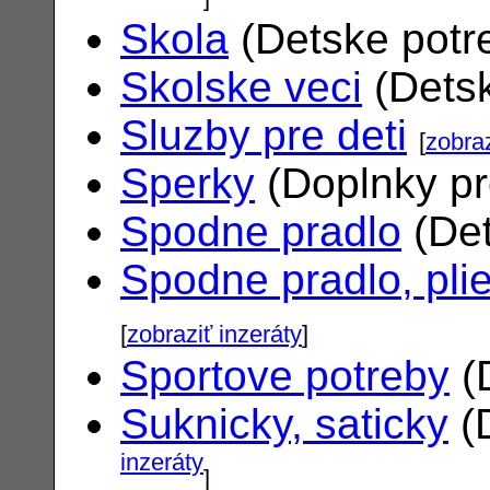
Skola
(Detske potr
Skolske veci
(Dets
Sluzby pre deti
[
zobraz
Sperky
(Doplnky pr
Spodne pradlo
(Det
Spodne pradlo, pli
[
zobraziť inzeráty
]
Sportove potreby
(
Suknicky, saticky
(
inzeráty
]