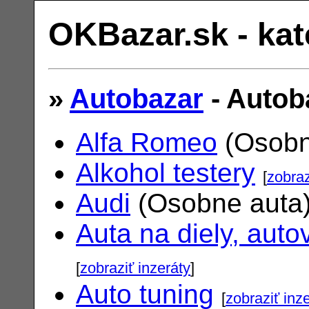
OKBazar.sk - kat
»
Autobazar
- Autob
Alfa Romeo
(Osobn
Alkohol testery
[
zobraz
Audi
(Osobne auta
Auta na diely, auto
[
zobraziť inzeráty
]
Auto tuning
[
zobraziť inz