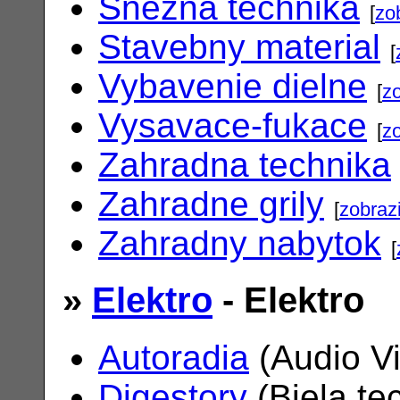
Snezna technika
[
zo
Stavebny material
[
Vybavenie dielne
[
zo
Vysavace-fukace
[
zo
Zahradna technika
Zahradne grily
[
zobrazi
Zahradny nabytok
[
»
Elektro
- Elektro
Autoradia
(Audio V
Digestory
(Biela te