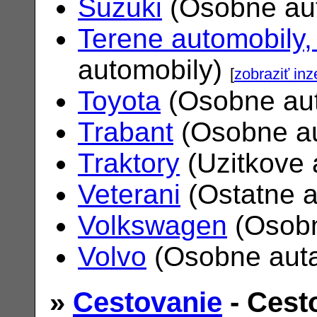
Suzuki
(Osobne au
Terene automobily,
automobily)
[
zobraziť inz
Toyota
(Osobne au
Trabant
(Osobne a
Traktory
(Uzitkove 
Veterani
(Ostatne 
Volkswagen
(Osobn
Volvo
(Osobne aut
»
Cestovanie
- Cest