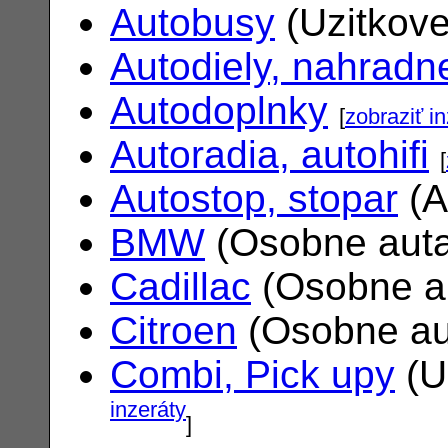
Autobusy
(Uzitkove
Autodiely, nahradne
Autodoplnky
[
zobraziť i
Autoradia, autohifi
[
Autostop, stopar
(A
BMW
(Osobne aut
Cadillac
(Osobne a
Citroen
(Osobne au
Combi, Pick upy
(U
inzeráty
]