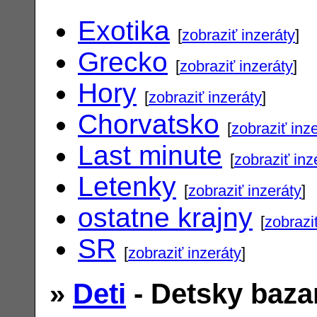
Exotika
[
zobraziť inzeráty
]
Grecko
[
zobraziť inzeráty
]
Hory
[
zobraziť inzeráty
]
Chorvatsko
[
zobraziť inz
Last minute
[
zobraziť inz
Letenky
[
zobraziť inzeráty
]
ostatne krajny
[
zobrazi
SR
[
zobraziť inzeráty
]
»
Deti
- Detsky baza