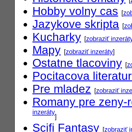
Hobby volny cas
[
zob
Jazykove skripta
[
zo
Kucharky
[
zobraziť inzerát
Mapy
[
zobraziť inzeráty
]
Ostatne tlacoviny
[
z
Pocitacova literatu
Pre mladez
[
zobraziť inz
Romany pre zeny-
inzeráty
]
Scifi Fantasy
[
zobraziť 