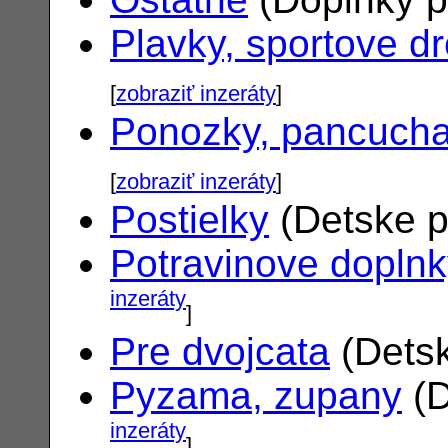
Plavky, sportove d
[
zobraziť inzeráty
]
Ponozky, pancuch
[
zobraziť inzeráty
]
Postielky
(Detske p
Potravinove dopln
inzeráty
]
Pre dvojcata
(Detsk
Pyzama, zupany
(D
inzeráty
]