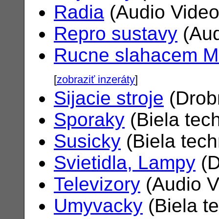
Radia
(Audio Vide
Repro sustavy
(Aud
Rucne slahacem M
[
zobraziť inzeráty
]
Sijacie stroje
(Drob
Sporaky
(Biela tec
Susicky
(Biela tec
Svietidla, Lampy
(D
Televizory
(Audio V
Umyvacky
(Biela t