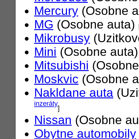
Mercury
(Osobne a
MG
(Osobne auta)
Mikrobusy
(Uzitkov
Mini
(Osobne auta
Mitsubishi
(Osobne
Moskvic
(Osobne a
Nakldane auta
(Uzi
inzeráty
]
Nissan
(Osobne au
Obytne automobily