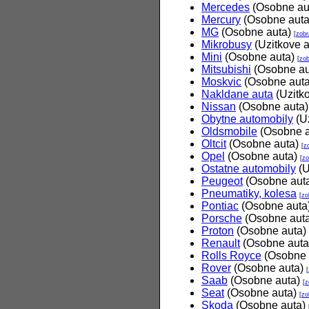
Mercedes
(Osobne au
Mercury
(Osobne aut
MG
(Osobne auta)
[
zobr
Mikrobusy
(Uzitkove 
Mini
(Osobne auta)
[
zob
Mitsubishi
(Osobne au
Moskvic
(Osobne aut
Nakldane auta
(Uzitk
Nissan
(Osobne auta
Obytne automobily
(U
Oldsmobile
(Osobne 
Oltcit
(Osobne auta)
[
z
Opel
(Osobne auta)
[
zo
Ostatne automobily
(U
Peugeot
(Osobne aut
Pneumatiky, kolesa
[
zo
Pontiac
(Osobne auta
Porsche
(Osobne aut
Proton
(Osobne auta)
Renault
(Osobne aut
Rolls Royce
(Osobne 
Rover
(Osobne auta)
[
Saab
(Osobne auta)
[
z
Seat
(Osobne auta)
[
zo
Skoda
(Osobne auta)