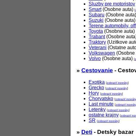
Sluzby pre motoristov
Smart
(Osobne auta)
[
Subaru
(Osobne auta
Suzuki
(Osobne auta
Terene automobily, of
Toyota
(Osobne auta)
Trabant
(Osobne auta
Traktory
(Uzitkove au
Veterani
(Ostatne aut
Volkswagen
(Osobne 
Volvo
(Osobne auta)
[
»
Cestovanie
- Cesto
Exotika
[
zobraziť inzeráty
]
Grecko
[
zobraziť inzeráty
]
Hory
[
zobraziť inzeráty
]
Chorvatsko
[
zobraziť inzerát
Last minute
[
zobraziť inzerát
Letenky
[
zobraziť inzeráty
]
ostatne krajny
[
zobraziť inz
SR
[
zobraziť inzeráty
]
»
Deti
- Detsky bazar