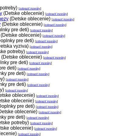
potreby)
[
zobraziť inzeráty
]
y
(Detske oblecenie)
[
zobraziť inzeráty
]
nezy
(Detske oblecenie)
[
zobraziť inzeráty
]
y
(Detske oblecenie)
[
zobraziť inzeráty
]
lnky pre deti)
[
zobraziť inzeráty
]
(Detske oblecenie)
[
zobraziť inzeráty
]
oplnky pre deti)
[
zobraziť inzeráty
]
etska vyziva)
[
zobraziť inzeráty
]
ske potreby)
[
zobraziť inzeráty
]
(Detske oblecenie)
[
zobraziť inzeráty
]
nky pre deti)
[
zobraziť inzeráty
]
re deti)
[
zobraziť inzeráty
]
ky pre deti)
[
zobraziť inzeráty
]
by)
[
zobraziť inzeráty
]
ky pre deti)
[
zobraziť inzeráty
]
by)
[
zobraziť inzeráty
]
etske oblecenie)
[
zobraziť inzeráty
]
tske oblecenie)
[
zobraziť inzeráty
]
oplnky pre deti)
[
zobraziť inzeráty
]
Detske oblecenie)
[
zobraziť inzeráty
]
ky pre deti)
[
zobraziť inzeráty
]
tske potreby)
[
zobraziť inzeráty
]
tske oblecenie)
[
zobraziť inzeráty
]
lecenie)
[
zobraziť inzeráty
]