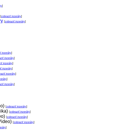
ty
]
[
zobraziť inzeráty
]
ry
[
zobraziť inzeráty
]
ť inzeráty
]
ziť inzeráty
]
iť inzeráty
]
iť inzeráty
]
raziť inzeráty
]
zeráty
]
ziť inzeráty
]
eo)
[
zobraziť inzeráty
]
nika)
[
zobraziť inzeráty
]
eo)
[
zobraziť inzeráty
]
Video)
[
zobraziť inzeráty
]
eráty
]