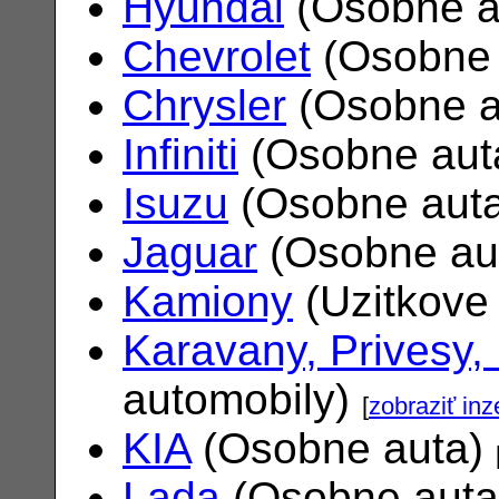
Hyundai
(Osobne a
Chevrolet
(Osobne 
Chrysler
(Osobne a
Infiniti
(Osobne aut
Isuzu
(Osobne aut
Jaguar
(Osobne au
Kamiony
(Uzitkove
Karavany, Privesy,
automobily)
[
zobraziť inz
KIA
(Osobne auta)
Lada
(Osobne aut