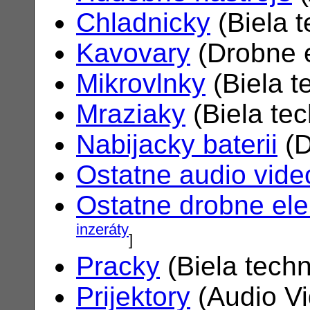
Chladnicky
(Biela 
Kavovary
(Drobne e
Mikrovlnky
(Biela t
Mraziaky
(Biela te
Nabijacky baterii
(D
Ostatne audio vide
Ostatne drobne ele
inzeráty
]
Pracky
(Biela tech
Prijektory
(Audio V