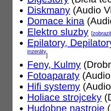
Diskmany
(Audio V
Domace kina
(Audi
Elektro sluzby
[
zobrazi
Epilatory, Depilator
inzeráty
]
Feny, Kulmy
(Drobn
Fotoaparaty
(Audio
Hifi systemy
(Audio
Holiace strojceky
(
Hudobne nastroje
(