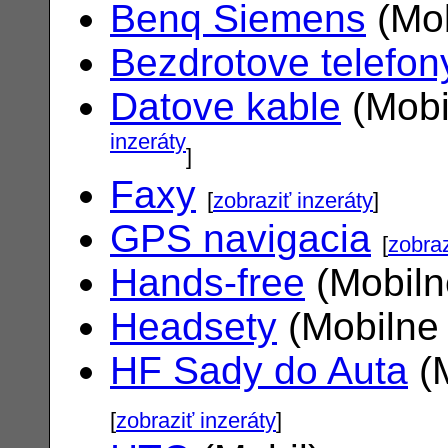
Benq Siemens
(Mob
Bezdrotove telefon
Datove kable
(Mobi
inzeráty
]
Faxy
[
zobraziť inzeráty
]
GPS navigacia
[
zobraz
Hands-free
(Mobiln
Headsety
(Mobilne 
HF Sady do Auta
(M
[
zobraziť inzeráty
]