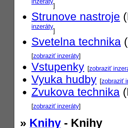
inzeráty
]
Strunove nastroje
(
inzeráty
]
Svetelna technika
(
[
zobraziť inzeráty
]
Vstupenky
[
zobraziť inzer
Vyuka hudby
[
zobraziť 
Zvukova technika
(
[
zobraziť inzeráty
]
»
Knihy
- Knihy