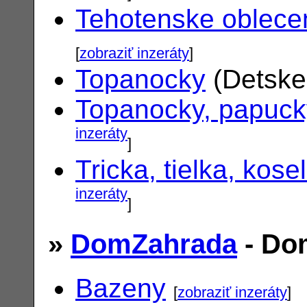
Tehotenske oblece
[
zobraziť inzeráty
]
Topanocky
(Detske
Topanocky, papuck
inzeráty
]
Tricka, tielka, kose
inzeráty
]
»
DomZahrada
- Do
Bazeny
[
zobraziť inzeráty
]