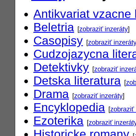
Antikvariat vzacne 
Beletria
[
zobraziť inzeráty
]
Casopisy
[
zobraziť inzerát
Cudzojazycna liter
Detektivky
[
zobraziť inzer
Detska literatura
[
zob
Drama
[
zobraziť inzeráty
]
Encyklopedia
[
zobraziť 
Ezoterika
[
zobraziť inzerát
Historicke romany
[