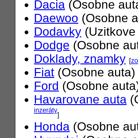
Dacia
(Osobne aut
Daewoo
(Osobne a
Dodavky
(Uzitkove
Dodge
(Osobne au
Doklady, znamky
[
zo
Fiat
(Osobne auta
Ford
(Osobne auta
Havarovane auta
(
inzeráty
]
Honda
(Osobne au