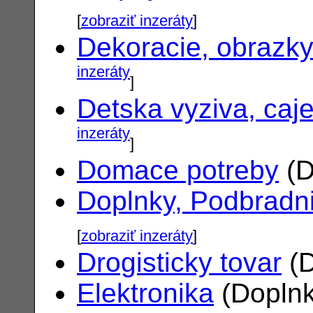
[
zobraziť inzeráty
]
Dekoracie, obrazk
inzeráty
]
Detska vyziva, caj
inzeráty
]
Domace potreby
(D
Doplnky, Podbradn
[
zobraziť inzeráty
]
Drogisticky tovar
(D
Elektronika
(Doplnk