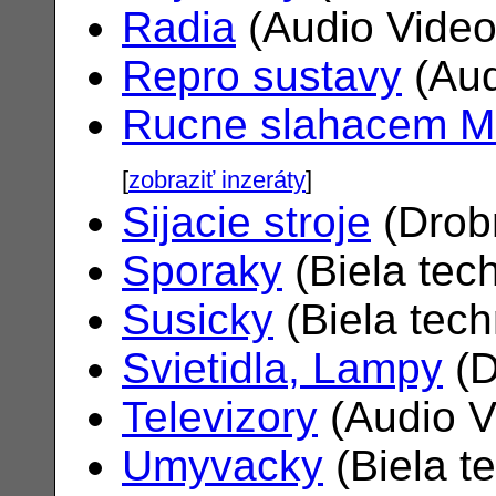
Radia
(Audio Vide
Repro sustavy
(Aud
Rucne slahacem M
[
zobraziť inzeráty
]
Sijacie stroje
(Drob
Sporaky
(Biela tec
Susicky
(Biela tec
Svietidla, Lampy
(D
Televizory
(Audio V
Umyvacky
(Biela t