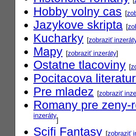
Hobby volny cas
[
zob
Jazykove skripta
[
zo
Kucharky
[
zobraziť inzerát
Mapy
[
zobraziť inzeráty
]
Ostatne tlacoviny
[
z
Pocitacova literatu
Pre mladez
[
zobraziť inz
Romany pre zeny-
inzeráty
]
Scifi Fantasy
[
zobraziť 