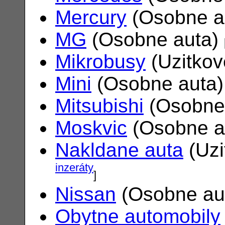
Mercury
(Osobne a
MG
(Osobne auta)
Mikrobusy
(Uzitkov
Mini
(Osobne auta
Mitsubishi
(Osobne
Moskvic
(Osobne a
Nakldane auta
(Uzi
inzeráty
]
Nissan
(Osobne au
Obytne automobily