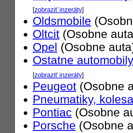
[
zobraziť inzeráty
]
Oldsmobile
(Osobn
Oltcit
(Osobne aut
Opel
(Osobne auta
Ostatne automobil
[
zobraziť inzeráty
]
Peugeot
(Osobne a
Pneumatiky, koles
Pontiac
(Osobne a
Porsche
(Osobne a