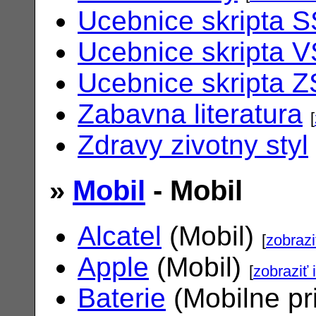
Ucebnice skripta S
Ucebnice skripta V
Ucebnice skripta Z
Zabavna literatura
[
Zdravy zivotny styl
»
Mobil
- Mobil
Alcatel
(Mobil)
[
zobrazi
Apple
(Mobil)
[
zobraziť 
Baterie
(Mobilne pr