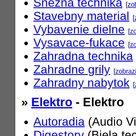
Snezna technika
[
zo
Stavebny material
[
Vybavenie dielne
[
zo
Vysavace-fukace
[
zo
Zahradna technika
Zahradne grily
[
zobrazi
Zahradny nabytok
[
»
Elektro
- Elektro
Autoradia
(Audio V
Digestory
(Biela te