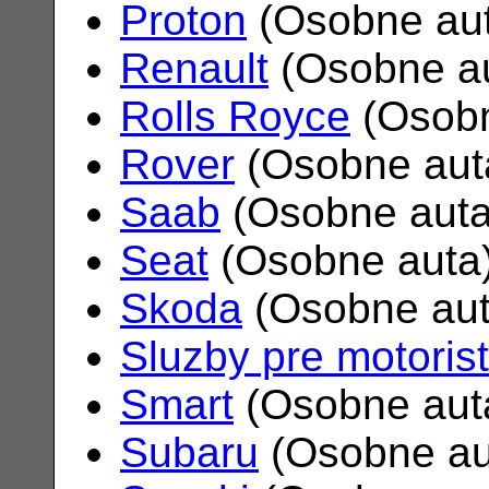
Proton
(Osobne au
Renault
(Osobne a
Rolls Royce
(Osobn
Rover
(Osobne aut
Saab
(Osobne aut
Seat
(Osobne auta
Skoda
(Osobne au
Sluzby pre motoris
Smart
(Osobne aut
Subaru
(Osobne au