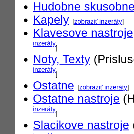
Hudobne skusobn
Kapely
[
zobraziť inzeráty
]
Klavesove nastroje
inzeráty
]
Noty, Texty
(Prislu
inzeráty
]
Ostatne
[
zobraziť inzeráty
]
Ostatne nastroje
(H
inzeráty
]
Slacikove nastroje