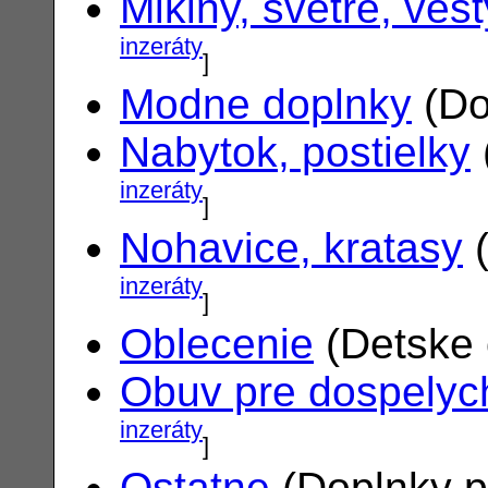
Mikiny, svetre, vest
inzeráty
]
Modne doplnky
(Do
Nabytok, postielky
inzeráty
]
Nohavice, kratasy
(
inzeráty
]
Oblecenie
(Detske 
Obuv pre dospelyc
inzeráty
]
Ostatne
(Doplnky p