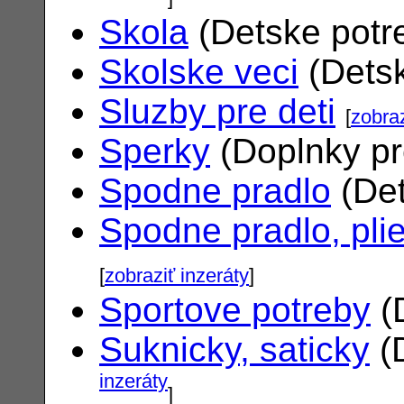
Skola
(Detske potr
Skolske veci
(Dets
Sluzby pre deti
[
zobraz
Sperky
(Doplnky pr
Spodne pradlo
(Det
Spodne pradlo, pli
[
zobraziť inzeráty
]
Sportove potreby
(
Suknicky, saticky
(
inzeráty
]