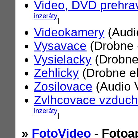
Video, DVD prehra
inzeráty
]
Videokamery
(Audi
Vysavace
(Drobne 
Vysielacky
(Drobne
Zehlicky
(Drobne el
Zosilovace
(Audio 
Zvlhcovace vzduc
inzeráty
]
»
FotoVideo
- Fotoa