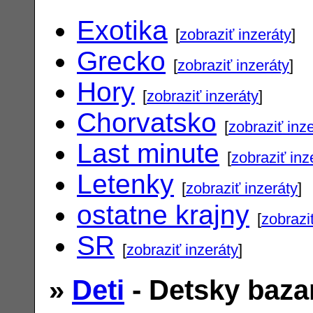
Exotika
[
zobraziť inzeráty
]
Grecko
[
zobraziť inzeráty
]
Hory
[
zobraziť inzeráty
]
Chorvatsko
[
zobraziť inz
Last minute
[
zobraziť inz
Letenky
[
zobraziť inzeráty
]
ostatne krajny
[
zobrazi
SR
[
zobraziť inzeráty
]
»
Deti
- Detsky baza