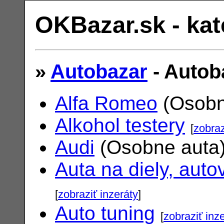
OKBazar.sk - kat
»
Autobazar
- Autob
Alfa Romeo
(Osobn
Alkohol testery
[
zobraz
Audi
(Osobne auta
Auta na diely, auto
[
zobraziť inzeráty
]
Auto tuning
[
zobraziť inz