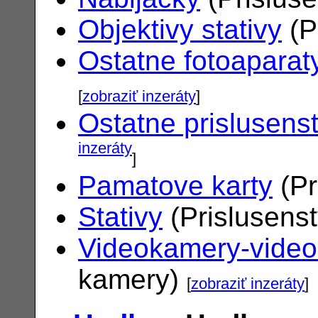
Objektivy stativy
(P
Ostatne fotoaparat
[
zobraziť inzeráty
]
Ostatne prislusens
inzeráty
]
Pamatove karty
(Pr
Stativy
(Prislusens
Videokamery-vide
kamery)
[
zobraziť inzeráty
]