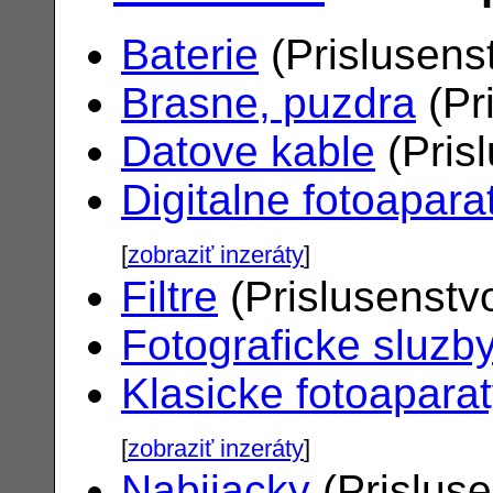
Baterie
(Prislusens
Brasne, puzdra
(Pr
Datove kable
(Pris
Digitalne fotoapara
[
zobraziť inzeráty
]
Filtre
(Prislusenstv
Fotograficke sluzb
Klasicke fotoapara
[
zobraziť inzeráty
]
Nabijacky
(Prislus