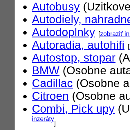
Autobusy
(Uzitkove
Autodiely, nahradne
Autodoplnky
[
zobraziť i
Autoradia, autohifi
[
Autostop, stopar
(A
BMW
(Osobne aut
Cadillac
(Osobne a
Citroen
(Osobne au
Combi, Pick upy
(U
inzeráty
]