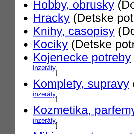
Hobby, obrusky
(Do
Hracky
(Detske po
Knihy, casopisy
(Do
Kociky
(Detske pot
Kojenecke potreby
inzeráty
]
Komplety, supravy
inzeráty
]
Kozmetika, parfem
inzeráty
]