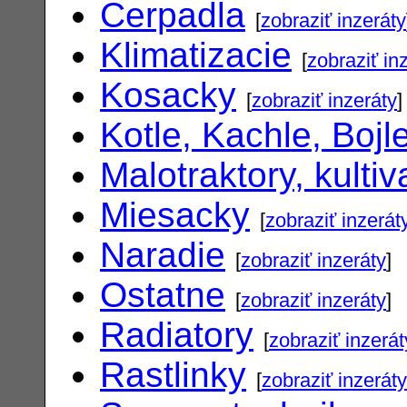
Cerpadla
[
zobraziť inzeráty
Klimatizacie
[
zobraziť in
Kosacky
[
zobraziť inzeráty
]
Kotle, Kachle, Bojl
Malotraktory, kultiv
Miesacky
[
zobraziť inzerát
Naradie
[
zobraziť inzeráty
]
Ostatne
[
zobraziť inzeráty
]
Radiatory
[
zobraziť inzerát
Rastlinky
[
zobraziť inzeráty