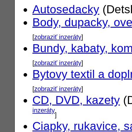
Autosedacky
(Dets
Body, dupacky, ove
[
zobraziť inzeráty
]
Bundy, kabaty, ko
[
zobraziť inzeráty
]
Bytovy textil a dop
[
zobraziť inzeráty
]
CD, DVD, kazety
(D
inzeráty
]
Ciapky, rukavice, s