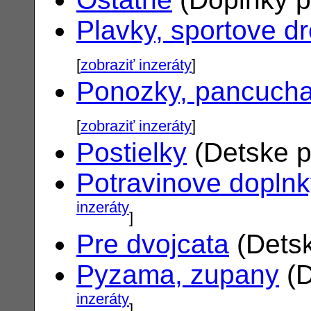
Plavky, sportove d
[
zobraziť inzeráty
]
Ponozky, pancuch
[
zobraziť inzeráty
]
Postielky
(Detske p
Potravinove dopln
inzeráty
]
Pre dvojcata
(Detsk
Pyzama, zupany
(D
inzeráty
]