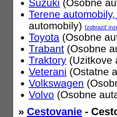
Suzuki
(Osobne au
Terene automobily,
automobily)
[
zobraziť inz
Toyota
(Osobne au
Trabant
(Osobne a
Traktory
(Uzitkove 
Veterani
(Ostatne 
Volkswagen
(Osobn
Volvo
(Osobne aut
»
Cestovanie
- Cest