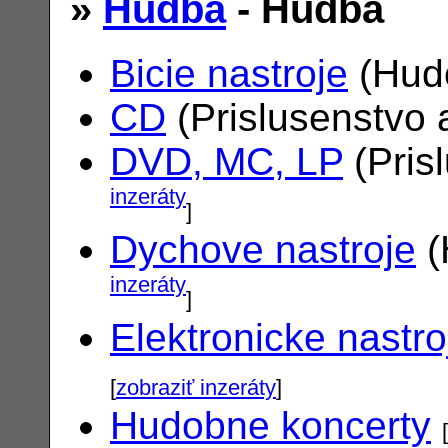
»
Hudba
- Hudba
Bicie nastroje
(Hudo
CD
(Prislusenstvo 
DVD, MC, LP
(Pris
inzeráty
]
Dychove nastroje
(
inzeráty
]
Elektronicke nastro
[
zobraziť inzeráty
]
Hudobne koncerty
[