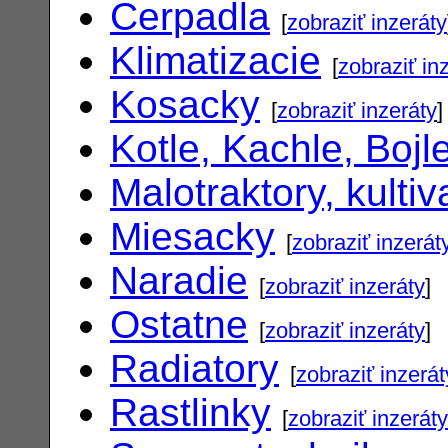
Cerpadla
[
zobraziť inzeráty
Klimatizacie
[
zobraziť in
Kosacky
[
zobraziť inzeráty
]
Kotle, Kachle, Bojl
Malotraktory, kultiv
Miesacky
[
zobraziť inzerát
Naradie
[
zobraziť inzeráty
]
Ostatne
[
zobraziť inzeráty
]
Radiatory
[
zobraziť inzerát
Rastlinky
[
zobraziť inzeráty