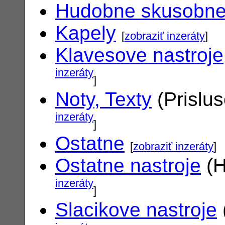
Hudobne skusobn
Kapely
[
zobraziť inzeráty
]
Klavesove nastroje
inzeráty
]
Noty, Texty
(Prislu
inzeráty
]
Ostatne
[
zobraziť inzeráty
]
Ostatne nastroje
(H
inzeráty
]
Slacikove nastroje