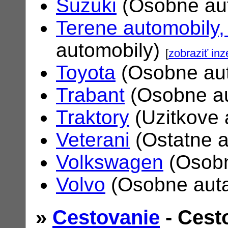
Suzuki
(Osobne au
Terene automobily,
automobily)
[
zobraziť inz
Toyota
(Osobne au
Trabant
(Osobne a
Traktory
(Uzitkove 
Veterani
(Ostatne 
Volkswagen
(Osobn
Volvo
(Osobne aut
»
Cestovanie
- Cest