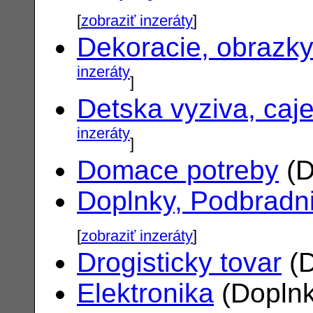
[
zobraziť inzeráty
]
Dekoracie, obrazk
inzeráty
]
Detska vyziva, caj
inzeráty
]
Domace potreby
(D
Doplnky, Podbradn
[
zobraziť inzeráty
]
Drogisticky tovar
(D
Elektronika
(Doplnk