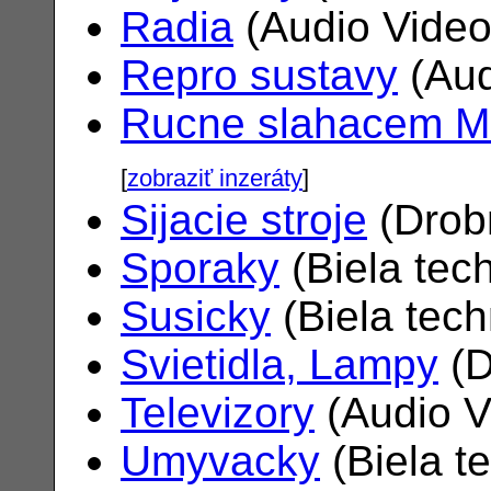
Radia
(Audio Vide
Repro sustavy
(Aud
Rucne slahacem M
[
zobraziť inzeráty
]
Sijacie stroje
(Drob
Sporaky
(Biela tec
Susicky
(Biela tec
Svietidla, Lampy
(D
Televizory
(Audio V
Umyvacky
(Biela t