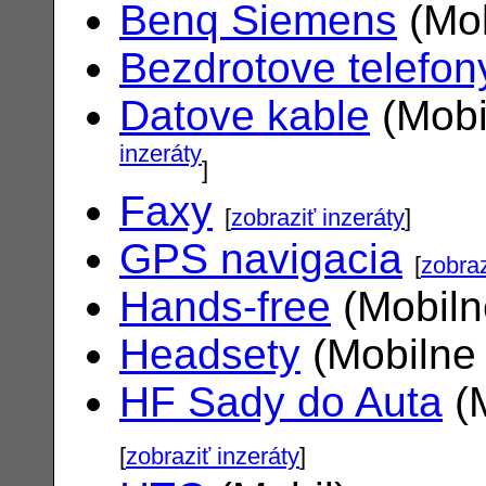
Benq Siemens
(Mob
Bezdrotove telefon
Datove kable
(Mobi
inzeráty
]
Faxy
[
zobraziť inzeráty
]
GPS navigacia
[
zobraz
Hands-free
(Mobiln
Headsety
(Mobilne 
HF Sady do Auta
(M
[
zobraziť inzeráty
]