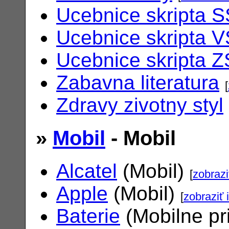
Ucebnice skripta S
Ucebnice skripta V
Ucebnice skripta Z
Zabavna literatura
[
Zdravy zivotny styl
»
Mobil
- Mobil
Alcatel
(Mobil)
[
zobrazi
Apple
(Mobil)
[
zobraziť 
Baterie
(Mobilne pr