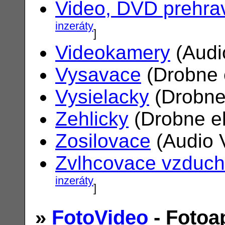
Video, DVD prehra
inzeráty
]
Videokamery
(Audi
Vysavace
(Drobne 
Vysielacky
(Drobne
Zehlicky
(Drobne el
Zosilovace
(Audio 
Zvlhcovace vzduc
inzeráty
]
»
FotoVideo
- Fotoa