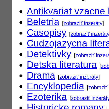
Antikvariat vzacne 
Beletria
[
zobraziť inzeráty
]
Casopisy
[
zobraziť inzerát
Cudzojazycna liter
Detektivky
[
zobraziť inzer
Detska literatura
[
zob
Drama
[
zobraziť inzeráty
]
Encyklopedia
[
zobraziť 
Ezoterika
[
zobraziť inzerát
Historicke romany
[