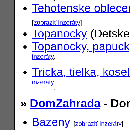
Tehotenske oblece
[
zobraziť inzeráty
]
Topanocky
(Detske
Topanocky, papuck
inzeráty
]
Tricka, tielka, kose
inzeráty
]
»
DomZahrada
- Do
Bazeny
[
zobraziť inzeráty
]