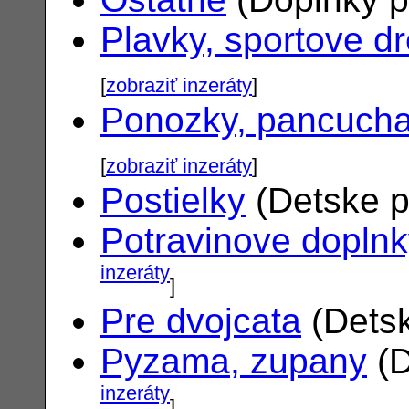
Plavky, sportove d
[
zobraziť inzeráty
]
Ponozky, pancuch
[
zobraziť inzeráty
]
Postielky
(Detske p
Potravinove dopln
inzeráty
]
Pre dvojcata
(Detsk
Pyzama, zupany
(D
inzeráty
]