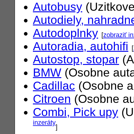
Autobusy
(Uzitkove
Autodiely, nahradne
Autodoplnky
[
zobraziť i
Autoradia, autohifi
[
Autostop, stopar
(A
BMW
(Osobne aut
Cadillac
(Osobne a
Citroen
(Osobne au
Combi, Pick upy
(U
inzeráty
]