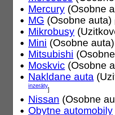
Mercury
(Osobne a
MG
(Osobne auta)
Mikrobusy
(Uzitkov
Mini
(Osobne auta
Mitsubishi
(Osobne
Moskvic
(Osobne a
Nakldane auta
(Uzi
inzeráty
]
Nissan
(Osobne au
Obytne automobily