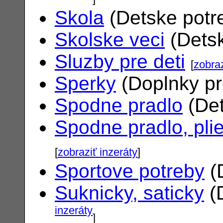
Skola
(Detske potr
Skolske veci
(Dets
Sluzby pre deti
[
zobraz
Sperky
(Doplnky pr
Spodne pradlo
(Det
Spodne pradlo, pli
[
zobraziť inzeráty
]
Sportove potreby
(
Suknicky, saticky
(
inzeráty
]