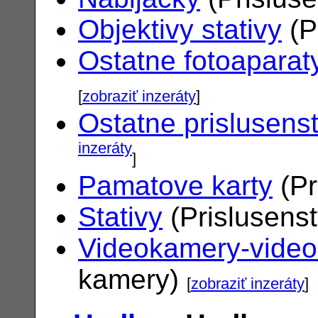
Objektivy stativy
(P
Ostatne fotoaparat
[
zobraziť inzeráty
]
Ostatne prislusens
inzeráty
]
Pamatove karty
(Pr
Stativy
(Prislusens
Videokamery-vide
kamery)
[
zobraziť inzeráty
]