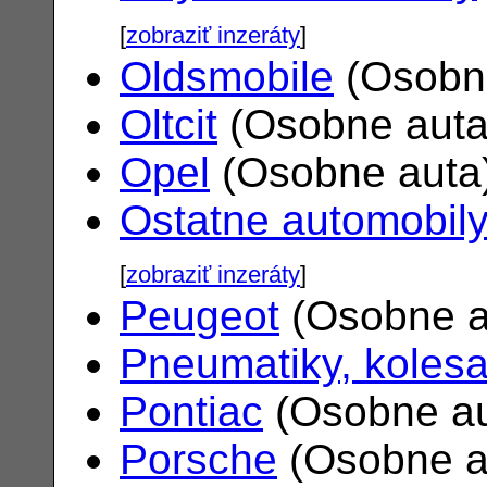
[
zobraziť inzeráty
]
Oldsmobile
(Osobn
Oltcit
(Osobne aut
Opel
(Osobne auta
Ostatne automobil
[
zobraziť inzeráty
]
Peugeot
(Osobne a
Pneumatiky, koles
Pontiac
(Osobne a
Porsche
(Osobne a