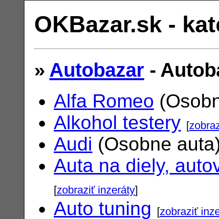
OKBazar.sk - kat
»
Autobazar
- Autob
Alfa Romeo
(Osobn
Alkohol testery
[
zobraz
Audi
(Osobne auta
Auta na diely, auto
[
zobraziť inzeráty
]
Auto tuning
[
zobraziť inz