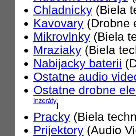
Chladnicky
(Biela 
Kavovary
(Drobne e
Mikrovlnky
(Biela t
Mraziaky
(Biela te
Nabijacky baterii
(D
Ostatne audio vide
Ostatne drobne ele
inzeráty
]
Pracky
(Biela tech
Prijektory
(Audio V