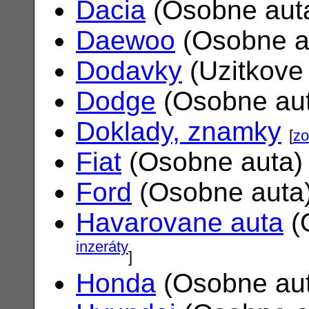
Dacia
(Osobne aut
Daewoo
(Osobne a
Dodavky
(Uzitkove
Dodge
(Osobne au
Doklady, znamky
[
zo
Fiat
(Osobne auta
Ford
(Osobne auta
Havarovane auta
(
inzeráty
]
Honda
(Osobne au