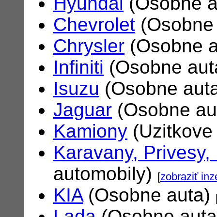
Hyundai
(Osobne a
Chevrolet
(Osobne 
Chrysler
(Osobne a
Infiniti
(Osobne aut
Isuzu
(Osobne aut
Jaguar
(Osobne au
Kamiony
(Uzitkove
Karavany, Privesy,
automobily)
[
zobraziť inz
KIA
(Osobne auta)
Lada
(Osobne aut