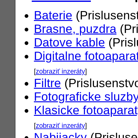
Baterie
(Prislusens
Brasne, puzdra
(Pr
Datove kable
(Pris
Digitalne fotoapara
[
zobraziť inzeráty
]
Filtre
(Prislusenstv
Fotograficke sluzb
Klasicke fotoapara
[
zobraziť inzeráty
]
Nabijacky
(Prislus