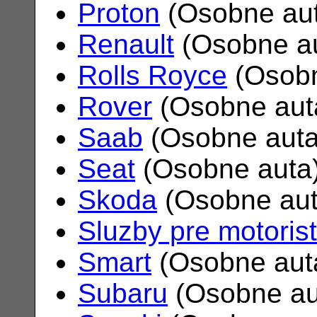
Proton
(Osobne au
Renault
(Osobne a
Rolls Royce
(Osobn
Rover
(Osobne aut
Saab
(Osobne aut
Seat
(Osobne auta
Skoda
(Osobne au
Sluzby pre motoris
Smart
(Osobne aut
Subaru
(Osobne au