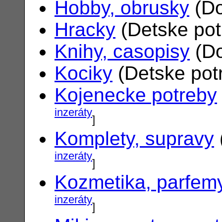
Hobby, obrusky
(Do
Hracky
(Detske po
Knihy, casopisy
(Do
Kociky
(Detske pot
Kojenecke potreby
inzeráty
]
Komplety, supravy
inzeráty
]
Kozmetika, parfem
inzeráty
]