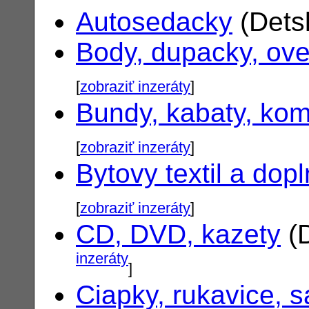
Autosedacky
(Dets
Body, dupacky, ove
[
zobraziť inzeráty
]
Bundy, kabaty, ko
[
zobraziť inzeráty
]
Bytovy textil a dop
[
zobraziť inzeráty
]
CD, DVD, kazety
(D
inzeráty
]
Ciapky, rukavice, s