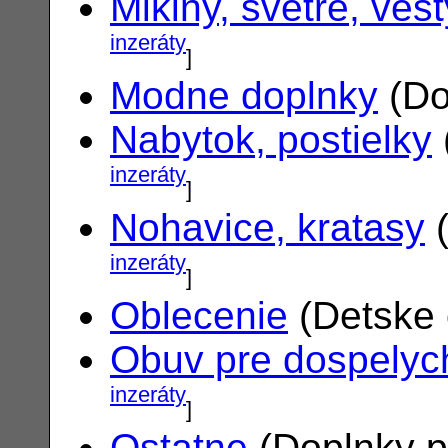
Mikiny, svetre, vest
inzeráty
]
Modne doplnky
(Do
Nabytok, postielky
inzeráty
]
Nohavice, kratasy
(
inzeráty
]
Oblecenie
(Detske 
Obuv pre dospelyc
inzeráty
]
Ostatne
(Doplnky p