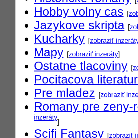
Hobby volny cas
[
zob
Jazykove skripta
[
zo
Kucharky
[
zobraziť inzerát
Mapy
[
zobraziť inzeráty
]
Ostatne tlacoviny
[
z
Pocitacova literatu
Pre mladez
[
zobraziť inz
Romany pre zeny-
inzeráty
]
Scifi Fantasy
[
zobraziť 