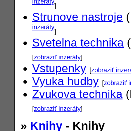
inzeráty
]
Strunove nastroje
(
inzeráty
]
Svetelna technika
(
[
zobraziť inzeráty
]
Vstupenky
[
zobraziť inzer
Vyuka hudby
[
zobraziť 
Zvukova technika
(
[
zobraziť inzeráty
]
»
Knihy
- Knihy