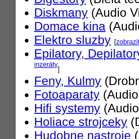
Diskmany
(Audio V
Domace kina
(Audi
Elektro sluzby
[
zobrazi
Epilatory, Depilator
inzeráty
]
Feny, Kulmy
(Drobn
Fotoaparaty
(Audio
Hifi systemy
(Audio
Holiace strojceky
(
Hudobne nastroje
(