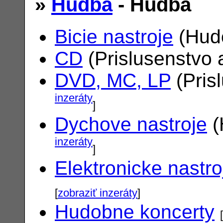
»
Hudba
- Hudba
Bicie nastroje
(Hudo
CD
(Prislusenstvo 
DVD, MC, LP
(Pris
inzeráty
]
Dychove nastroje
(
inzeráty
]
Elektronicke nastro
[
zobraziť inzeráty
]
Hudobne koncerty
[