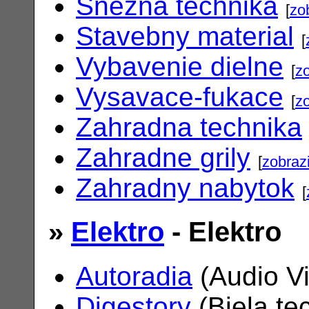
Snezna technika
[
zo
Stavebny material
[
Vybavenie dielne
[
zo
Vysavace-fukace
[
zo
Zahradna technika
Zahradne grily
[
zobrazi
Zahradny nabytok
[
»
Elektro
- Elektro
Autoradia
(Audio V
Digestory
(Biela te