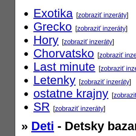
Exotika
[
zobraziť inzeráty
]
Grecko
[
zobraziť inzeráty
]
Hory
[
zobraziť inzeráty
]
Chorvatsko
[
zobraziť inz
Last minute
[
zobraziť inz
Letenky
[
zobraziť inzeráty
]
ostatne krajny
[
zobrazi
SR
[
zobraziť inzeráty
]
»
Deti
- Detsky baza