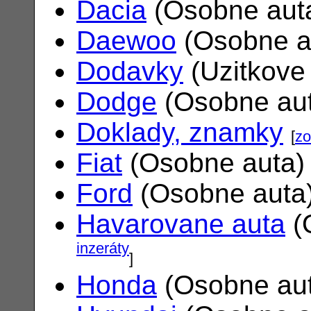
Dacia
(Osobne aut
Daewoo
(Osobne a
Dodavky
(Uzitkove
Dodge
(Osobne au
Doklady, znamky
[
zo
Fiat
(Osobne auta
Ford
(Osobne auta
Havarovane auta
(
inzeráty
]
Honda
(Osobne au