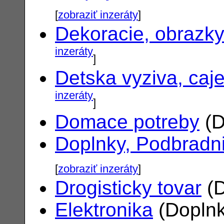
[
zobraziť inzeráty
]
Dekoracie, obrazk
inzeráty
]
Detska vyziva, caj
inzeráty
]
Domace potreby
(D
Doplnky, Podbradn
[
zobraziť inzeráty
]
Drogisticky tovar
(D
Elektronika
(Doplnk