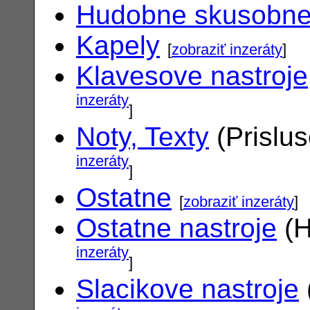
Hudobne skusobn
Kapely
[
zobraziť inzeráty
]
Klavesove nastroje
inzeráty
]
Noty, Texty
(Prislu
inzeráty
]
Ostatne
[
zobraziť inzeráty
]
Ostatne nastroje
(H
inzeráty
]
Slacikove nastroje