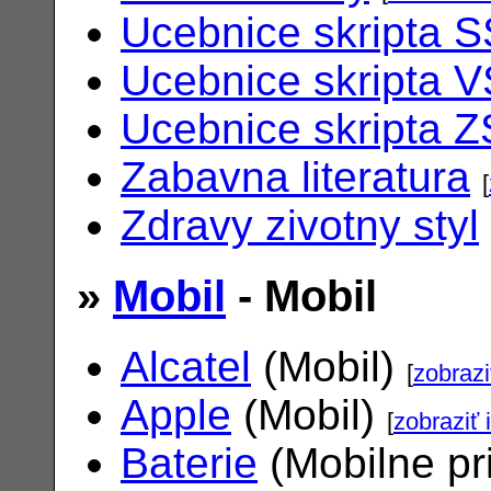
Ucebnice skripta S
Ucebnice skripta V
Ucebnice skripta Z
Zabavna literatura
[
Zdravy zivotny styl
»
Mobil
- Mobil
Alcatel
(Mobil)
[
zobrazi
Apple
(Mobil)
[
zobraziť 
Baterie
(Mobilne pr