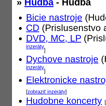
»
Hudba
- Hudba
Bicie nastroje
(Hudo
CD
(Prislusenstvo 
DVD, MC, LP
(Pris
inzeráty
]
Dychove nastroje
(
inzeráty
]
Elektronicke nastro
[
zobraziť inzeráty
]
Hudobne koncerty
[