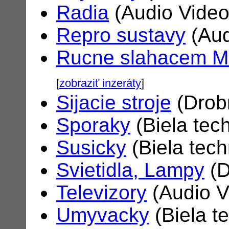
Radia
(Audio Vide
Repro sustavy
(Aud
Rucne slahacem M
[
zobraziť inzeráty
]
Sijacie stroje
(Drob
Sporaky
(Biela tec
Susicky
(Biela tec
Svietidla, Lampy
(D
Televizory
(Audio V
Umyvacky
(Biela t