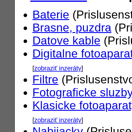
Baterie
(Prislusens
Brasne, puzdra
(Pr
Datove kable
(Pris
Digitalne fotoapara
[
zobraziť inzeráty
]
Filtre
(Prislusenstv
Fotograficke sluzb
Klasicke fotoapara
[
zobraziť inzeráty
]
Nabijacky
(Prislus