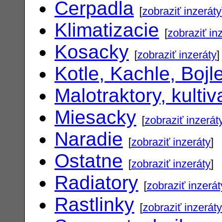
Cerpadla
[
zobraziť inzeráty
Klimatizacie
[
zobraziť in
Kosacky
[
zobraziť inzeráty
]
Kotle, Kachle, Bojl
Malotraktory, kultiv
Miesacky
[
zobraziť inzerát
Naradie
[
zobraziť inzeráty
]
Ostatne
[
zobraziť inzeráty
]
Radiatory
[
zobraziť inzerát
Rastlinky
[
zobraziť inzeráty