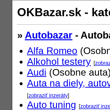
OKBazar.sk - kat
»
Autobazar
- Autob
Alfa Romeo
(Osobn
Alkohol testery
[
zobraz
Audi
(Osobne auta
Auta na diely, auto
[
zobraziť inzeráty
]
Auto tuning
[
zobraziť inz