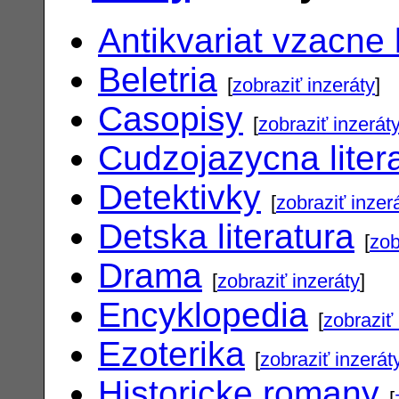
Antikvariat vzacne 
Beletria
[
zobraziť inzeráty
]
Casopisy
[
zobraziť inzerát
Cudzojazycna liter
Detektivky
[
zobraziť inzer
Detska literatura
[
zob
Drama
[
zobraziť inzeráty
]
Encyklopedia
[
zobraziť 
Ezoterika
[
zobraziť inzerát
Historicke romany
[