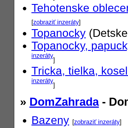
Tehotenske oblece
[
zobraziť inzeráty
]
Topanocky
(Detske
Topanocky, papuck
inzeráty
]
Tricka, tielka, kose
inzeráty
]
»
DomZahrada
- Do
Bazeny
[
zobraziť inzeráty
]