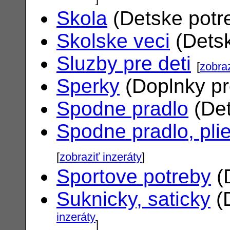
Skola
(Detske potr
Skolske veci
(Dets
Sluzby pre deti
[
zobraz
Sperky
(Doplnky pr
Spodne pradlo
(Det
Spodne pradlo, pli
[
zobraziť inzeráty
]
Sportove potreby
(
Suknicky, saticky
(
inzeráty
]