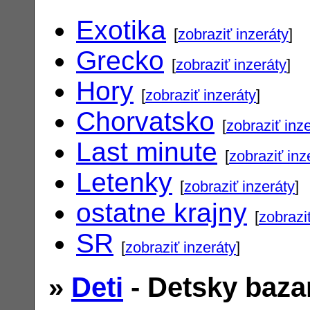
Exotika
[
zobraziť inzeráty
]
Grecko
[
zobraziť inzeráty
]
Hory
[
zobraziť inzeráty
]
Chorvatsko
[
zobraziť inz
Last minute
[
zobraziť inz
Letenky
[
zobraziť inzeráty
]
ostatne krajny
[
zobrazi
SR
[
zobraziť inzeráty
]
»
Deti
- Detsky baza