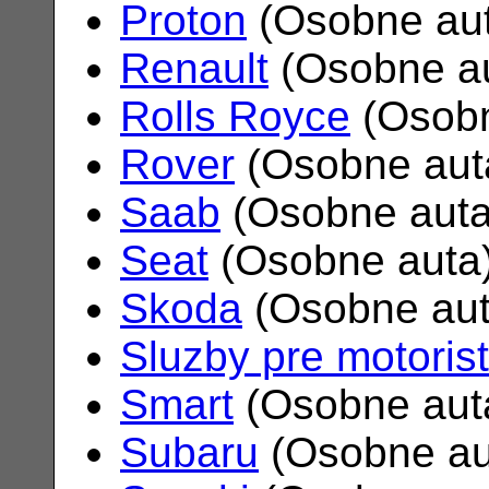
Proton
(Osobne au
Renault
(Osobne a
Rolls Royce
(Osobn
Rover
(Osobne aut
Saab
(Osobne aut
Seat
(Osobne auta
Skoda
(Osobne au
Sluzby pre motoris
Smart
(Osobne aut
Subaru
(Osobne au