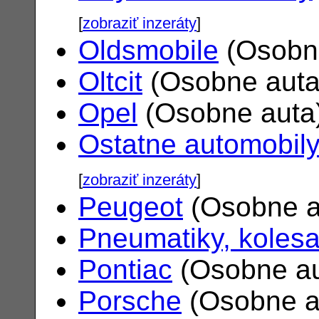
[
zobraziť inzeráty
]
Oldsmobile
(Osobn
Oltcit
(Osobne aut
Opel
(Osobne auta
Ostatne automobil
[
zobraziť inzeráty
]
Peugeot
(Osobne a
Pneumatiky, koles
Pontiac
(Osobne a
Porsche
(Osobne a