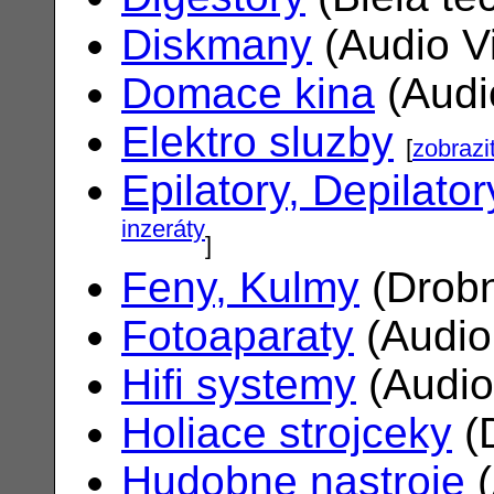
Diskmany
(Audio V
Domace kina
(Audi
Elektro sluzby
[
zobrazi
Epilatory, Depilator
inzeráty
]
Feny, Kulmy
(Drobn
Fotoaparaty
(Audio
Hifi systemy
(Audio
Holiace strojceky
(
Hudobne nastroje
(