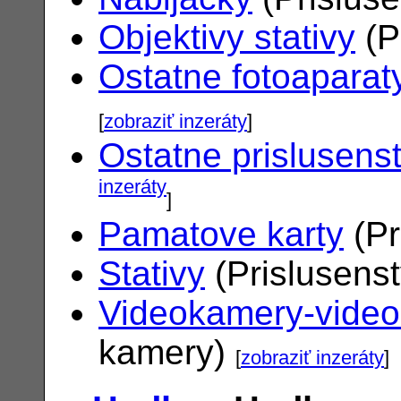
Objektivy stativy
(P
Ostatne fotoaparat
[
zobraziť inzeráty
]
Ostatne prislusens
inzeráty
]
Pamatove karty
(Pr
Stativy
(Prislusens
Videokamery-vide
kamery)
[
zobraziť inzeráty
]