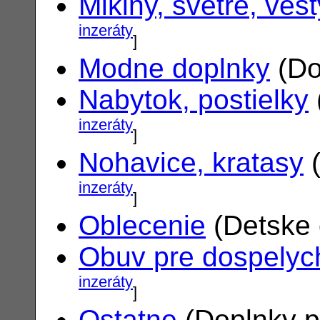
Mikiny, svetre, vest
inzeráty
]
Modne doplnky
(Do
Nabytok, postielky
inzeráty
]
Nohavice, kratasy
(
inzeráty
]
Oblecenie
(Detske 
Obuv pre dospelyc
inzeráty
]
Ostatne
(Doplnky p