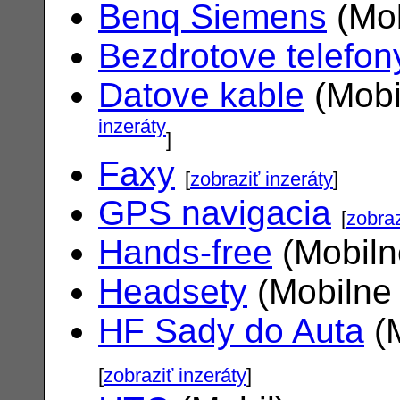
Benq Siemens
(Mob
Bezdrotove telefon
Datove kable
(Mobi
inzeráty
]
Faxy
[
zobraziť inzeráty
]
GPS navigacia
[
zobraz
Hands-free
(Mobiln
Headsety
(Mobilne 
HF Sady do Auta
(M
[
zobraziť inzeráty
]