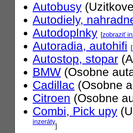
Autobusy
(Uzitkove
Autodiely, nahradne
Autodoplnky
[
zobraziť i
Autoradia, autohifi
[
Autostop, stopar
(A
BMW
(Osobne aut
Cadillac
(Osobne a
Citroen
(Osobne au
Combi, Pick upy
(U
inzeráty
]