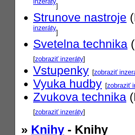
inzeráty
]
Strunove nastroje
(
inzeráty
]
Svetelna technika
(
[
zobraziť inzeráty
]
Vstupenky
[
zobraziť inzer
Vyuka hudby
[
zobraziť 
Zvukova technika
(
[
zobraziť inzeráty
]
»
Knihy
- Knihy