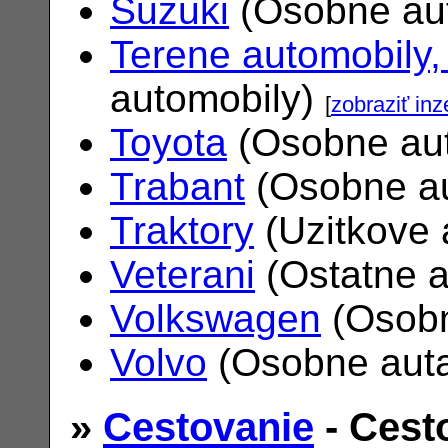
Suzuki
(Osobne au
Terene automobily,
automobily)
[
zobraziť inz
Toyota
(Osobne au
Trabant
(Osobne a
Traktory
(Uzitkove 
Veterani
(Ostatne 
Volkswagen
(Osobn
Volvo
(Osobne aut
»
Cestovanie
- Cest