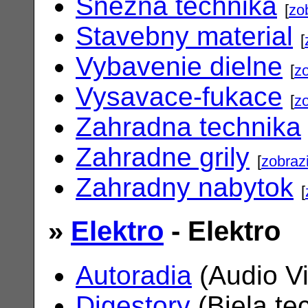
Snezna technika
[
zo
Stavebny material
[
Vybavenie dielne
[
zo
Vysavace-fukace
[
zo
Zahradna technika
Zahradne grily
[
zobrazi
Zahradny nabytok
[
»
Elektro
- Elektro
Autoradia
(Audio V
Digestory
(Biela te