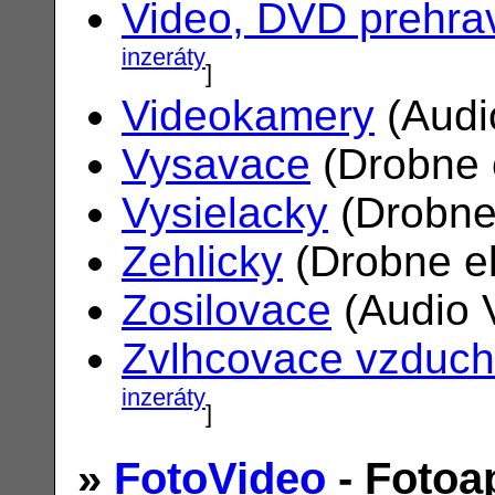
Video, DVD prehra
inzeráty
]
Videokamery
(Audi
Vysavace
(Drobne 
Vysielacky
(Drobne
Zehlicky
(Drobne el
Zosilovace
(Audio 
Zvlhcovace vzduc
inzeráty
]
»
FotoVideo
- Fotoa