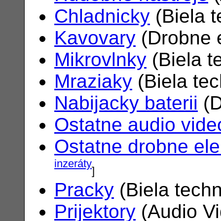
Chladnicky
(Biela 
Kavovary
(Drobne e
Mikrovlnky
(Biela t
Mraziaky
(Biela te
Nabijacky baterii
(D
Ostatne audio vide
Ostatne drobne ele
inzeráty
]
Pracky
(Biela tech
Prijektory
(Audio V