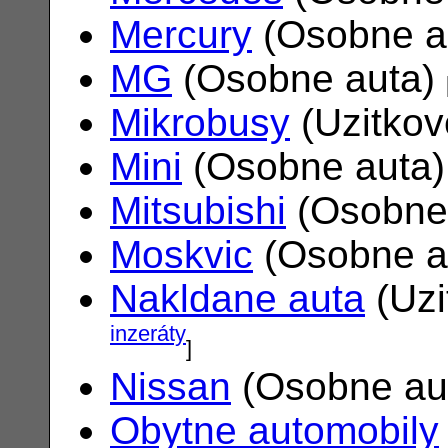
Mercury
(Osobne a
MG
(Osobne auta)
Mikrobusy
(Uzitkov
Mini
(Osobne auta
Mitsubishi
(Osobne
Moskvic
(Osobne a
Nakldane auta
(Uzi
inzeráty
]
Nissan
(Osobne au
Obytne automobily