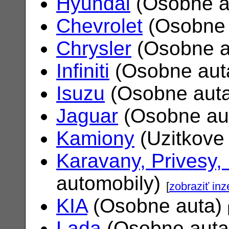
Hyundai
(Osobne a
Chevrolet
(Osobne 
Chrysler
(Osobne a
Infiniti
(Osobne aut
Isuzu
(Osobne aut
Jaguar
(Osobne au
Kamiony
(Uzitkove
Karavany, Privesy,
automobily)
[
zobraziť inz
KIA
(Osobne auta)
Lada
(Osobne aut