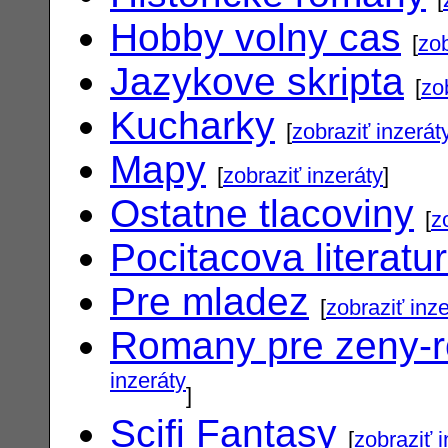
Hobby volny cas
[
zob
Jazykove skripta
[
zo
Kucharky
[
zobraziť inzerát
Mapy
[
zobraziť inzeráty
]
Ostatne tlacoviny
[
z
Pocitacova literatu
Pre mladez
[
zobraziť inz
Romany pre zeny-
inzeráty
]
Scifi Fantasy
[
zobraziť 