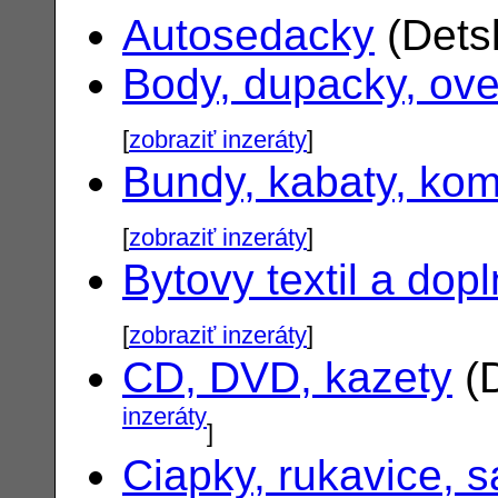
Autosedacky
(Dets
Body, dupacky, ove
[
zobraziť inzeráty
]
Bundy, kabaty, ko
[
zobraziť inzeráty
]
Bytovy textil a dop
[
zobraziť inzeráty
]
CD, DVD, kazety
(D
inzeráty
]
Ciapky, rukavice, s