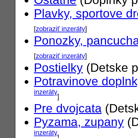
Plavky, sportove d
[
zobraziť inzeráty
]
Ponozky, pancuch
[
zobraziť inzeráty
]
Postielky
(Detske p
Potravinove dopln
inzeráty
]
Pre dvojcata
(Detsk
Pyzama, zupany
(D
inzeráty
]