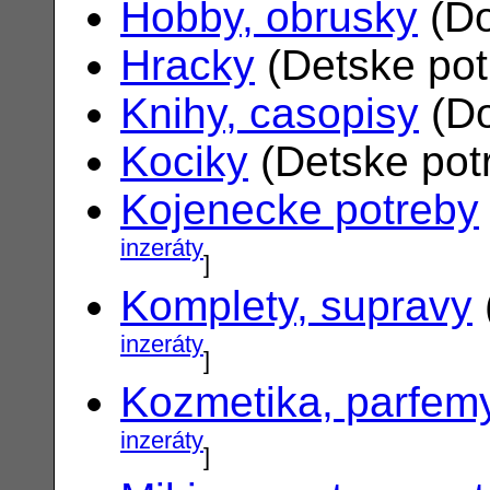
Hobby, obrusky
(Do
Hracky
(Detske po
Knihy, casopisy
(Do
Kociky
(Detske pot
Kojenecke potreby
inzeráty
]
Komplety, supravy
inzeráty
]
Kozmetika, parfem
inzeráty
]