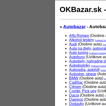
OKBazar.sk -
»
Autobazar
- Autoba
Alfa Romeo
(Osobne 
Alkohol testery
[
zobraziť i
Audi
(Osobne auta)
[
zo
Auta na diely, autovra
Auto tuning
[
zobraziť inzerát
Autobusy
(Uzitkove a
Autodiely, nahradne d
Autodoplnky
[
zobraziť inzer
Autoradia, autohifi
[
zobr
Autostop, stopar
(Auto
BMW
(Osobne auta)
[
z
Cadillac
(Osobne aut
Citroen
(Osobne auta
Combi, Pick upy
(Uzit
Dacia
(Osobne auta)
[
Daewoo
(Osobne aut
Dodavky
(Uzitkove au