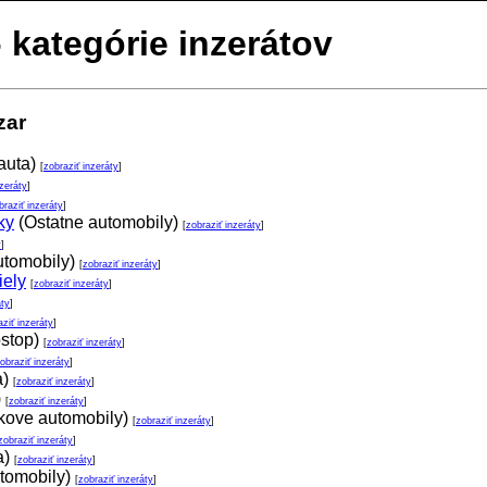
 kategórie inzerátov
zar
auta)
[
zobraziť inzeráty
]
nzeráty
]
braziť inzeráty
]
ky
(Ostatne automobily)
[
zobraziť inzeráty
]
y
]
utomobily)
[
zobraziť inzeráty
]
iely
[
zobraziť inzeráty
]
áty
]
aziť inzeráty
]
stop)
[
zobraziť inzeráty
]
obraziť inzeráty
]
a)
[
zobraziť inzeráty
]
)
[
zobraziť inzeráty
]
kove automobily)
[
zobraziť inzeráty
]
zobraziť inzeráty
]
a)
[
zobraziť inzeráty
]
tomobily)
[
zobraziť inzeráty
]