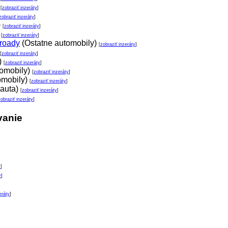
[
zobraziť inzeráty
]
zobraziť inzeráty
]
)
[
zobraziť inzeráty
]
)
[
zobraziť inzeráty
]
froady
(Ostatne automobily)
[
zobraziť inzeráty
]
[
zobraziť inzeráty
]
)
[
zobraziť inzeráty
]
tomobily)
[
zobraziť inzeráty
]
omobily)
[
zobraziť inzeráty
]
auta)
[
zobraziť inzeráty
]
zobraziť inzeráty
]
vanie
y
]
y
]
eráty
]