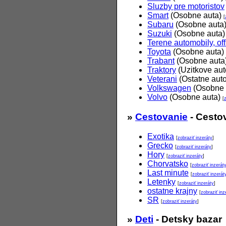
Sluzby pre motoristov
Smart
(Osobne auta)
[
Subaru
(Osobne auta
Suzuki
(Osobne auta
Terene automobily, of
Toyota
(Osobne auta)
Trabant
(Osobne auta
Traktory
(Uzitkove au
Veterani
(Ostatne aut
Volkswagen
(Osobne 
Volvo
(Osobne auta)
[
»
Cestovanie
- Cesto
Exotika
[
zobraziť inzeráty
]
Grecko
[
zobraziť inzeráty
]
Hory
[
zobraziť inzeráty
]
Chorvatsko
[
zobraziť inzerát
Last minute
[
zobraziť inzerát
Letenky
[
zobraziť inzeráty
]
ostatne krajny
[
zobraziť inz
SR
[
zobraziť inzeráty
]
»
Deti
- Detsky bazar