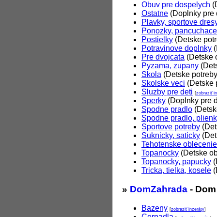
Obuv pre dospelych
(
Ostatne
(Doplnky pre 
Plavky, sportove dres
Ponozky, pancuchace
Postielky
(Detske pot
Potravinove doplnky
(
Pre dvojcata
(Detske 
Pyzama, zupany
(Det
Skola
(Detske potreb
Skolske veci
(Detske 
Sluzby pre deti
[
zobraziť i
Sperky
(Doplnky pre d
Spodne pradlo
(Detsk
Spodne pradlo, plien
Sportove potreby
(Det
Suknicky, saticky
(Det
Tehotenske oblecenie
Topanocky
(Detske ob
Topanocky, papucky
(
Tricka, tielka, kosele
(
»
DomZahrada
- Dom
Bazeny
[
zobraziť inzeráty
]
Cerpadla