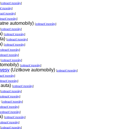
)
[
zobraziť inzeráty
]
iť inzeráty
]
aziť inzeráty
]
braziť inzeráty
]
atne automobily)
[
zobraziť inzeráty
]
)
[
zobraziť inzeráty
]
a)
[
zobraziť inzeráty
]
ta)
[
zobraziť inzeráty
]
a)
[
zobraziť inzeráty
]
zobraziť inzeráty
]
obraziť inzeráty
]
)
[
zobraziť inzeráty
]
tomobily)
[
zobraziť inzeráty
]
avesy
(Uzitkove automobily)
[
zobraziť inzeráty
]
aziť inzeráty
]
obraziť inzeráty
]
 auta)
[
zobraziť inzeráty
]
)
[
zobraziť inzeráty
]
zobraziť inzeráty
]
)
[
zobraziť inzeráty
]
obraziť inzeráty
]
zobraziť inzeráty
]
a)
[
zobraziť inzeráty
]
zobraziť inzeráty
]
)
[
zobraziť inzeráty
]