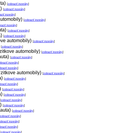
ta)
[
zobraziť inzeráty
]
a)
[
zobraziť inzeráty
]
aziť inzeráty
]
automobily)
[
zobraziť inzeráty
]
raziť inzeráty
]
ta)
[
zobraziť inzeráty
]
a)
[
zobraziť inzeráty
]
ove automobily)
[
zobraziť inzeráty
]
)
[
zobraziť inzeráty
]
zitkove automobily)
[
zobraziť inzeráty
]
auta)
[
zobraziť inzeráty
]
obraziť inzeráty
]
braziť inzeráty
]
zitkove automobily)
[
zobraziť inzeráty
]
a)
[
zobraziť inzeráty
]
braziť inzeráty
]
)
[
zobraziť inzeráty
]
a)
[
zobraziť inzeráty
]
[
zobraziť inzeráty
]
a)
[
zobraziť inzeráty
]
auta)
[
zobraziť inzeráty
]
zobraziť inzeráty
]
obraziť inzeráty
]
braziť inzeráty
]
[
zobraziť inzeráty
]