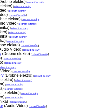
Drobne elektro)
[
zobraziť inzeráty
]
elektro)
[
zobraziť inzeráty
]
ideo)
[
zobraziť inzeráty
]
ideo)
[
zobraziť inzeráty
]
bne elektro)
[
zobraziť inzeráty
]
dio Video)
[
zobraziť inzeráty
]
hnika)
[
zobraziť inzeráty
]
ktro)
[
zobraziť inzeráty
]
hnika)
[
zobraziť inzeráty
]
ika)
[
zobraziť inzeráty
]
bne elektro)
[
zobraziť inzeráty
]
Audio Video)
[
zobraziť inzeráty
]
o
(Drobne elektro)
[
zobraziť inzeráty
]
a)
[
zobraziť inzeráty
]
eo)
[
zobraziť inzeráty
]
zobraziť inzeráty
]
 Video)
[
zobraziť inzeráty
]
ry
(Drobne elektro)
[
zobraziť inzeráty
]
elektro)
[
zobraziť inzeráty
]
ka)
[
zobraziť inzeráty
]
ka)
[
zobraziť inzeráty
]
bne elektro)
[
zobraziť inzeráty
]
eo)
[
zobraziť inzeráty
]
nika)
[
zobraziť inzeráty
]
ce
(Audio Video)
[
zobraziť inzeráty
]