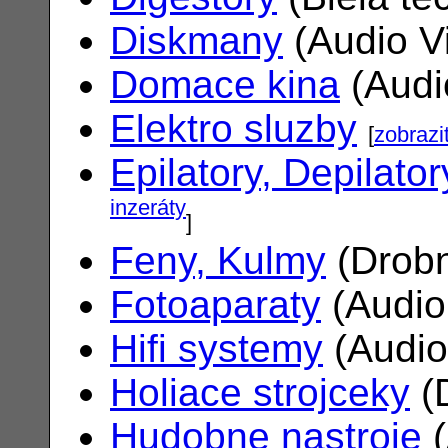
Diskmany
(Audio V
Domace kina
(Audi
Elektro sluzby
[
zobrazi
Epilatory, Depilator
inzeráty
]
Feny, Kulmy
(Drobn
Fotoaparaty
(Audio
Hifi systemy
(Audio
Holiace strojceky
(
Hudobne nastroje
(