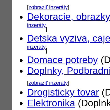
[
zobraziť inzeráty
]
Dekoracie, obrazk
inzeráty
]
Detska vyziva, caj
inzeráty
]
Domace potreby
(D
Doplnky, Podbradn
[
zobraziť inzeráty
]
Drogisticky tovar
(D
Elektronika
(Doplnk