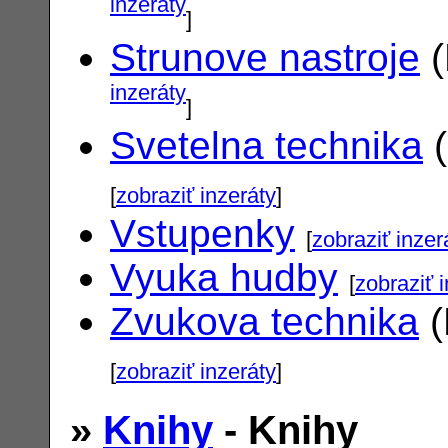
inzeráty
]
Strunove nastroje
(
inzeráty
]
Svetelna technika
(
[
zobraziť inzeráty
]
Vstupenky
[
zobraziť inzer
Vyuka hudby
[
zobraziť 
Zvukova technika
(
[
zobraziť inzeráty
]
»
Knihy
- Knihy