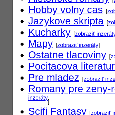
Hobby volny cas
[
zob
Jazykove skripta
[
zo
Kucharky
[
zobraziť inzerát
Mapy
[
zobraziť inzeráty
]
Ostatne tlacoviny
[
z
Pocitacova literatu
Pre mladez
[
zobraziť inz
Romany pre zeny-
inzeráty
]
Scifi Fantasy
[
zobraziť 