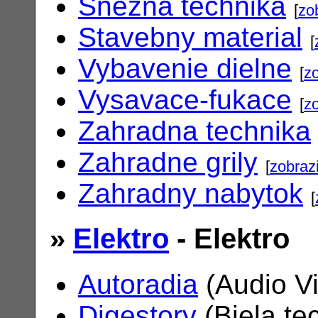
Snezna technika
[
zo
Stavebny material
[
Vybavenie dielne
[
zo
Vysavace-fukace
[
zo
Zahradna technika
Zahradne grily
[
zobrazi
Zahradny nabytok
[
»
Elektro
- Elektro
Autoradia
(Audio V
Digestory
(Biela te