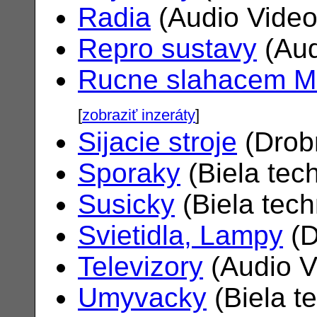
Radia
(Audio Vide
Repro sustavy
(Aud
Rucne slahacem M
[
zobraziť inzeráty
]
Sijacie stroje
(Drob
Sporaky
(Biela tec
Susicky
(Biela tec
Svietidla, Lampy
(D
Televizory
(Audio V
Umyvacky
(Biela t