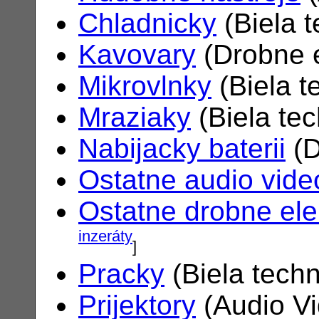
Chladnicky
(Biela 
Kavovary
(Drobne e
Mikrovlnky
(Biela t
Mraziaky
(Biela te
Nabijacky baterii
(D
Ostatne audio vide
Ostatne drobne ele
inzeráty
]
Pracky
(Biela tech
Prijektory
(Audio V