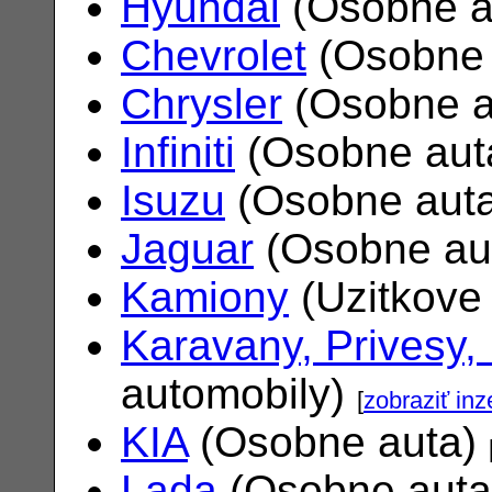
Hyundai
(Osobne a
Chevrolet
(Osobne 
Chrysler
(Osobne a
Infiniti
(Osobne aut
Isuzu
(Osobne aut
Jaguar
(Osobne au
Kamiony
(Uzitkove
Karavany, Privesy,
automobily)
[
zobraziť inz
KIA
(Osobne auta)
Lada
(Osobne aut