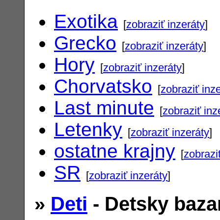
Exotika
[
zobraziť inzeráty
]
Grecko
[
zobraziť inzeráty
]
Hory
[
zobraziť inzeráty
]
Chorvatsko
[
zobraziť inz
Last minute
[
zobraziť inz
Letenky
[
zobraziť inzeráty
]
ostatne krajny
[
zobrazi
SR
[
zobraziť inzeráty
]
»
Deti
- Detsky baza