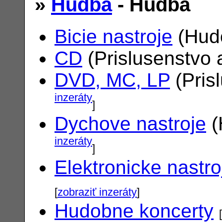
»
Hudba
- Hudba
Bicie nastroje
(Hudo
CD
(Prislusenstvo 
DVD, MC, LP
(Pris
inzeráty
]
Dychove nastroje
(
inzeráty
]
Elektronicke nastro
[
zobraziť inzeráty
]
Hudobne koncerty
[