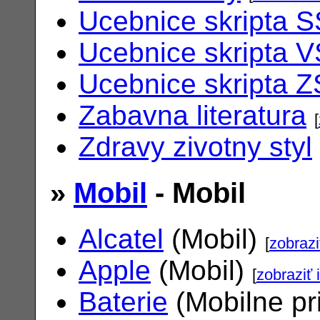
Ucebnice skripta S
Ucebnice skripta V
Ucebnice skripta Z
Zabavna literatura
[
Zdravy zivotny styl
»
Mobil
- Mobil
Alcatel
(Mobil)
[
zobrazi
Apple
(Mobil)
[
zobraziť 
Baterie
(Mobilne pr