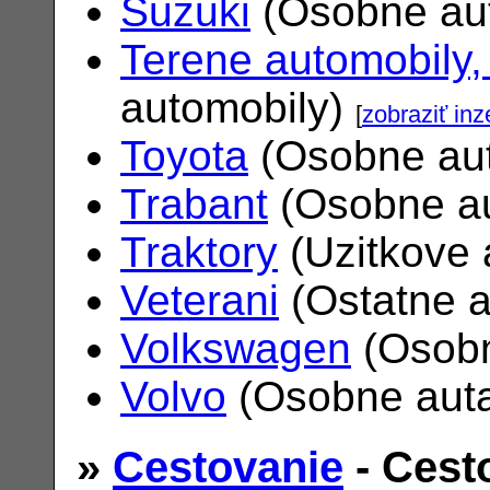
Suzuki
(Osobne au
Terene automobily,
automobily)
[
zobraziť inz
Toyota
(Osobne au
Trabant
(Osobne a
Traktory
(Uzitkove 
Veterani
(Ostatne 
Volkswagen
(Osobn
Volvo
(Osobne aut
»
Cestovanie
- Cest