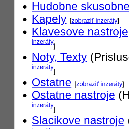
Hudobne skusobn
Kapely
[
zobraziť inzeráty
]
Klavesove nastroje
inzeráty
]
Noty, Texty
(Prislu
inzeráty
]
Ostatne
[
zobraziť inzeráty
]
Ostatne nastroje
(H
inzeráty
]
Slacikove nastroje