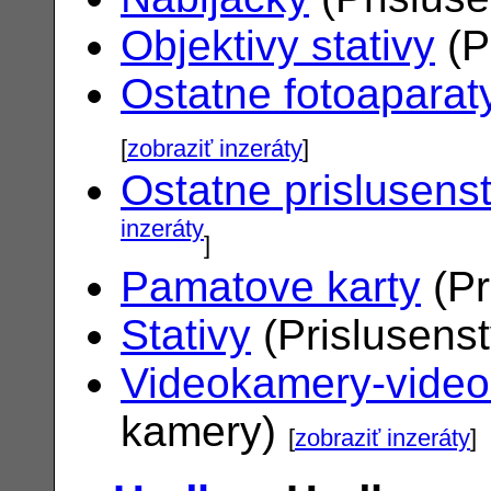
Objektivy stativy
(P
Ostatne fotoaparat
[
zobraziť inzeráty
]
Ostatne prislusens
inzeráty
]
Pamatove karty
(Pr
Stativy
(Prislusens
Videokamery-vide
kamery)
[
zobraziť inzeráty
]