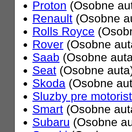
Proton
(Osobne au
Renault
(Osobne a
Rolls Royce
(Osobn
Rover
(Osobne aut
Saab
(Osobne aut
Seat
(Osobne auta
Skoda
(Osobne au
Sluzby pre motoris
Smart
(Osobne aut
Subaru
(Osobne au