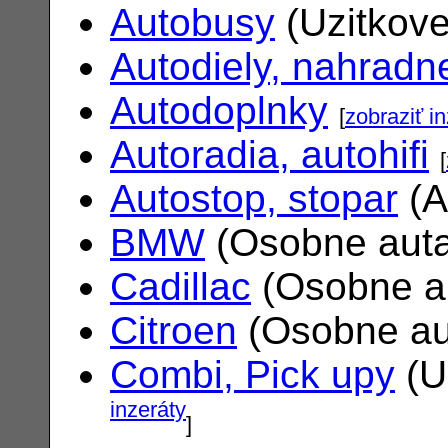
Autobusy
(Uzitkove
Autodiely, nahradne
Autodoplnky
[
zobraziť i
Autoradia, autohifi
[
Autostop, stopar
(A
BMW
(Osobne aut
Cadillac
(Osobne a
Citroen
(Osobne au
Combi, Pick upy
(U
inzeráty
]