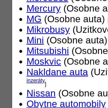
Mercury
(Osobne a
MG
(Osobne auta)
Mikrobusy
(Uzitkov
Mini
(Osobne auta
Mitsubishi
(Osobne
Moskvic
(Osobne a
Nakldane auta
(Uzi
inzeráty
]
Nissan
(Osobne au
Obytne automobily