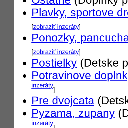
Plavky, sportove d
[
zobraziť inzeráty
]
Ponozky, pancuch
[
zobraziť inzeráty
]
Postielky
(Detske p
Potravinove dopln
inzeráty
]
Pre dvojcata
(Detsk
Pyzama, zupany
(D
inzeráty
]