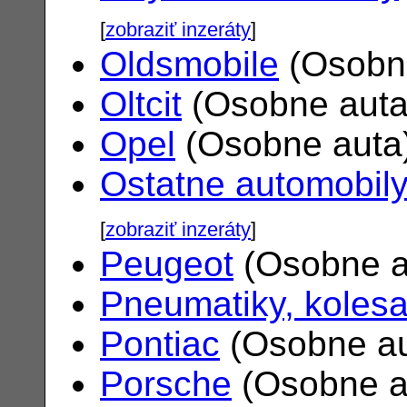
[
zobraziť inzeráty
]
Oldsmobile
(Osobn
Oltcit
(Osobne aut
Opel
(Osobne auta
Ostatne automobil
[
zobraziť inzeráty
]
Peugeot
(Osobne a
Pneumatiky, koles
Pontiac
(Osobne a
Porsche
(Osobne a