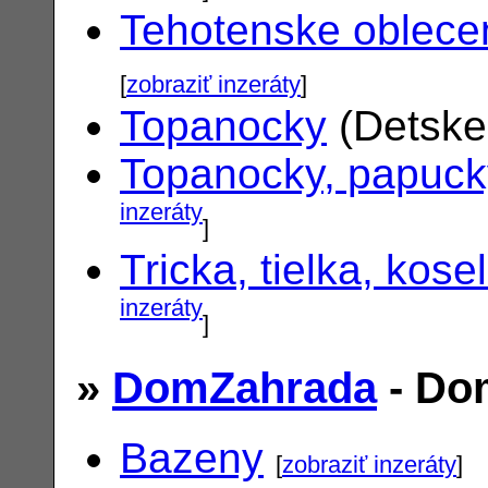
Tehotenske oblece
[
zobraziť inzeráty
]
Topanocky
(Detske
Topanocky, papuck
inzeráty
]
Tricka, tielka, kose
inzeráty
]
»
DomZahrada
- Do
Bazeny
[
zobraziť inzeráty
]