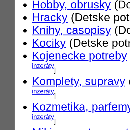
Hobby, obrusky
(Do
Hracky
(Detske po
Knihy, casopisy
(Do
Kociky
(Detske pot
Kojenecke potreby
inzeráty
]
Komplety, supravy
inzeráty
]
Kozmetika, parfem
inzeráty
]