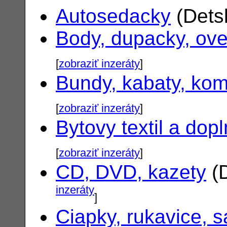
Autosedacky
(Dets
Body, dupacky, ove
[
zobraziť inzeráty
]
Bundy, kabaty, ko
[
zobraziť inzeráty
]
Bytovy textil a dop
[
zobraziť inzeráty
]
CD, DVD, kazety
(D
inzeráty
]
Ciapky, rukavice, s