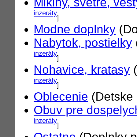
Mikiny, svetre, vest
inzeráty
]
Modne doplnky
(Do
Nabytok, postielky
inzeráty
]
Nohavice, kratasy
(
inzeráty
]
Oblecenie
(Detske 
Obuv pre dospelyc
inzeráty
]
Ostatne
(Doplnky p