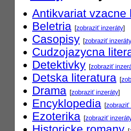
Antikvariat vzacne 
Beletria
[
zobraziť inzeráty
]
Casopisy
[
zobraziť inzerát
Cudzojazycna liter
Detektivky
[
zobraziť inzer
Detska literatura
[
zob
Drama
[
zobraziť inzeráty
]
Encyklopedia
[
zobraziť 
Ezoterika
[
zobraziť inzerát
Historicke romany
[