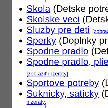
Skola
(Detske potr
Skolske veci
(Dets
Sluzby pre deti
[
zobraz
Sperky
(Doplnky pr
Spodne pradlo
(Det
Spodne pradlo, pli
[
zobraziť inzeráty
]
Sportove potreby
(
Suknicky, saticky
(
inzeráty
]