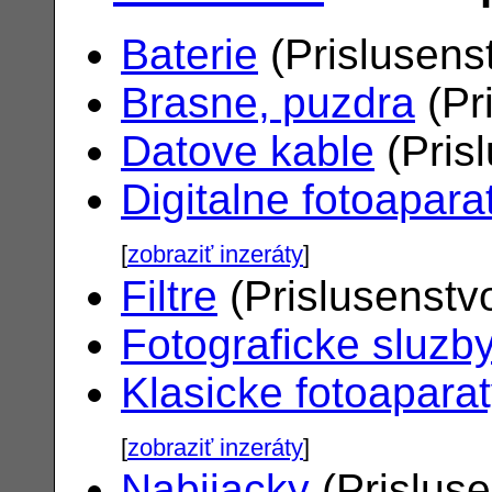
Baterie
(Prislusens
Brasne, puzdra
(Pr
Datove kable
(Pris
Digitalne fotoapara
[
zobraziť inzeráty
]
Filtre
(Prislusenstv
Fotograficke sluzb
Klasicke fotoapara
[
zobraziť inzeráty
]
Nabijacky
(Prislus