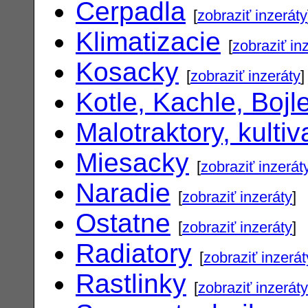
Cerpadla
[
zobraziť inzeráty
Klimatizacie
[
zobraziť in
Kosacky
[
zobraziť inzeráty
]
Kotle, Kachle, Bojl
Malotraktory, kultiv
Miesacky
[
zobraziť inzerát
Naradie
[
zobraziť inzeráty
]
Ostatne
[
zobraziť inzeráty
]
Radiatory
[
zobraziť inzerát
Rastlinky
[
zobraziť inzeráty