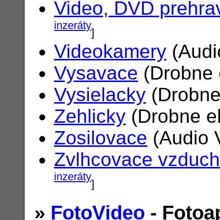
Video, DVD prehra
inzeráty
]
Videokamery
(Audi
Vysavace
(Drobne 
Vysielacky
(Drobne
Zehlicky
(Drobne el
Zosilovace
(Audio 
Zvlhcovace vzduc
inzeráty
]
»
FotoVideo
- Fotoa