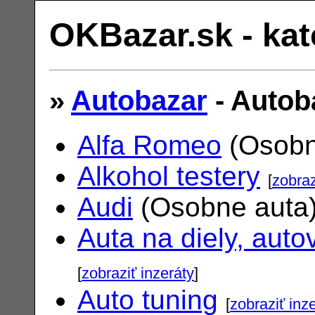
OKBazar.sk - kat
»
Autobazar
- Autob
Alfa Romeo
(Osobn
Alkohol testery
[
zobraz
Audi
(Osobne auta
Auta na diely, auto
[
zobraziť inzeráty
]
Auto tuning
[
zobraziť inz