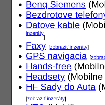
Benq Siemens
(Mob
Bezdrotove telefon
Datove kable
(Mobi
inzeráty
]
Faxy
[
zobraziť inzeráty
]
GPS navigacia
[
zobraz
Hands-free
(Mobiln
Headsety
(Mobilne 
HF Sady do Auta
(M
[
zobraziť inzeráty
]