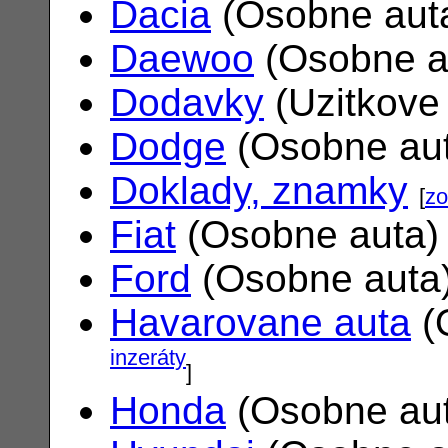
Dacia
(Osobne aut
Daewoo
(Osobne a
Dodavky
(Uzitkove
Dodge
(Osobne au
Doklady, znamky
[
zo
Fiat
(Osobne auta
Ford
(Osobne auta
Havarovane auta
(
inzeráty
]
Honda
(Osobne au