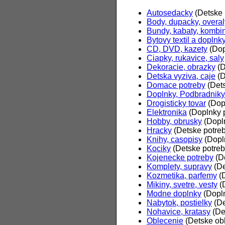
Autosedacky
(Detske 
Body, dupacky, overal
Bundy, kabaty, kombi
Bytovy textil a doplnk
CD, DVD, kazety
(Dop
Ciapky, rukavice, saly
Dekoracie, obrazky
(D
Detska vyziva, caje
(D
Domace potreby
(Det
Doplnky, Podbradniky
Drogisticky tovar
(Dopl
Elektronika
(Doplnky p
Hobby, obrusky
(Dopln
Hracky
(Detske potre
Knihy, casopisy
(Dopln
Kociky
(Detske potre
Kojenecke potreby
(D
Komplety, supravy
(De
Kozmetika, parfemy
(D
Mikiny, svetre, vesty
(
Modne doplnky
(Dopln
Nabytok, postielky
(De
Nohavice, kratasy
(De
Oblecenie
(Detske ob