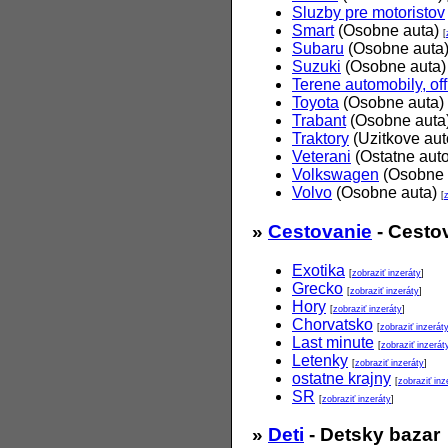
Sluzby pre motoristov
Smart
(Osobne auta)
[
Subaru
(Osobne auta
Suzuki
(Osobne auta
Terene automobily, of
Toyota
(Osobne auta)
Trabant
(Osobne auta
Traktory
(Uzitkove au
Veterani
(Ostatne aut
Volkswagen
(Osobne 
Volvo
(Osobne auta)
[
»
Cestovanie
- Cesto
Exotika
[
zobraziť inzeráty
]
Grecko
[
zobraziť inzeráty
]
Hory
[
zobraziť inzeráty
]
Chorvatsko
[
zobraziť inzerát
Last minute
[
zobraziť inzerát
Letenky
[
zobraziť inzeráty
]
ostatne krajny
[
zobraziť inz
SR
[
zobraziť inzeráty
]
»
Deti
- Detsky bazar