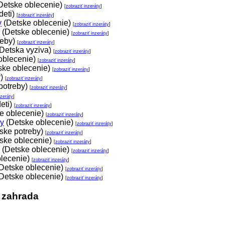
Detske oblecenie)
[
zobraziť inzeráty
]
deti)
[
zobraziť inzeráty
]
y
(Detske oblecenie)
[
zobraziť inzeráty
]
(Detske oblecenie)
[
zobraziť inzeráty
]
reby)
[
zobraziť inzeráty
]
Detska vyziva)
[
zobraziť inzeráty
]
oblecenie)
[
zobraziť inzeráty
]
ske oblecenie)
[
zobraziť inzeráty
]
y)
[
zobraziť inzeráty
]
potreby)
[
zobraziť inzeráty
]
nzeráty
]
eti)
[
zobraziť inzeráty
]
e oblecenie)
[
zobraziť inzeráty
]
ky
(Detske oblecenie)
[
zobraziť inzeráty
]
ske potreby)
[
zobraziť inzeráty
]
ske oblecenie)
[
zobraziť inzeráty
]
(Detske oblecenie)
[
zobraziť inzeráty
]
lecenie)
[
zobraziť inzeráty
]
Detske oblecenie)
[
zobraziť inzeráty
]
Detske oblecenie)
[
zobraziť inzeráty
]
 zahrada