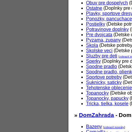
Obuv pre dospelych
(
Ostatne
(Doplnky pre 
Plavky, sportove dres
Ponozky, pancuchace
Postielky
(Detske pot
Potravinove doplnky
(
Pre dvojcata
(Detske 
Pyzama, zupany
(Det
Skola
(Detske potreb
Skolske veci
(Detske 
Sluzby pre deti
[
zobraziť i
Sperky
(Doplnky pre d
Spodne pradlo
(Detsk
Spodne pradlo, plien
Sportove potreby
(Det
Suknicky, saticky
(Det
Tehotenske oblecenie
Topanocky
(Detske ob
Topanocky, papucky
(
Tricka, tielka, kosele
(
»
DomZahrada
- Dom
Bazeny
[
zobraziť inzeráty
]
Cerpadla