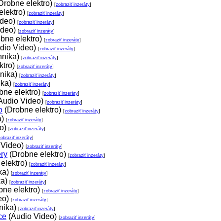
Drobne elektro)
[
zobraziť inzeráty
]
elektro)
[
zobraziť inzeráty
]
ideo)
[
zobraziť inzeráty
]
ideo)
[
zobraziť inzeráty
]
bne elektro)
[
zobraziť inzeráty
]
dio Video)
[
zobraziť inzeráty
]
hnika)
[
zobraziť inzeráty
]
ktro)
[
zobraziť inzeráty
]
hnika)
[
zobraziť inzeráty
]
ika)
[
zobraziť inzeráty
]
bne elektro)
[
zobraziť inzeráty
]
Audio Video)
[
zobraziť inzeráty
]
o
(Drobne elektro)
[
zobraziť inzeráty
]
a)
[
zobraziť inzeráty
]
eo)
[
zobraziť inzeráty
]
zobraziť inzeráty
]
 Video)
[
zobraziť inzeráty
]
ry
(Drobne elektro)
[
zobraziť inzeráty
]
elektro)
[
zobraziť inzeráty
]
ka)
[
zobraziť inzeráty
]
ka)
[
zobraziť inzeráty
]
bne elektro)
[
zobraziť inzeráty
]
eo)
[
zobraziť inzeráty
]
nika)
[
zobraziť inzeráty
]
ce
(Audio Video)
[
zobraziť inzeráty
]