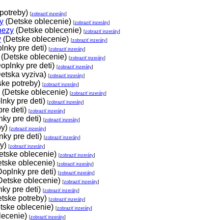
potreby)
[
zobraziť inzeráty
]
y
(Detske oblecenie)
[
zobraziť inzeráty
]
nezy
(Detske oblecenie)
[
zobraziť inzeráty
]
y
(Detske oblecenie)
[
zobraziť inzeráty
]
lnky pre deti)
[
zobraziť inzeráty
]
(Detske oblecenie)
[
zobraziť inzeráty
]
oplnky pre deti)
[
zobraziť inzeráty
]
etska vyziva)
[
zobraziť inzeráty
]
ske potreby)
[
zobraziť inzeráty
]
(Detske oblecenie)
[
zobraziť inzeráty
]
nky pre deti)
[
zobraziť inzeráty
]
re deti)
[
zobraziť inzeráty
]
ky pre deti)
[
zobraziť inzeráty
]
by)
[
zobraziť inzeráty
]
ky pre deti)
[
zobraziť inzeráty
]
by)
[
zobraziť inzeráty
]
etske oblecenie)
[
zobraziť inzeráty
]
tske oblecenie)
[
zobraziť inzeráty
]
oplnky pre deti)
[
zobraziť inzeráty
]
Detske oblecenie)
[
zobraziť inzeráty
]
ky pre deti)
[
zobraziť inzeráty
]
tske potreby)
[
zobraziť inzeráty
]
tske oblecenie)
[
zobraziť inzeráty
]
lecenie)
[
zobraziť inzeráty
]