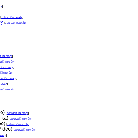
ty
]
[
zobraziť inzeráty
]
ry
[
zobraziť inzeráty
]
ť inzeráty
]
ziť inzeráty
]
iť inzeráty
]
iť inzeráty
]
raziť inzeráty
]
zeráty
]
ziť inzeráty
]
eo)
[
zobraziť inzeráty
]
nika)
[
zobraziť inzeráty
]
eo)
[
zobraziť inzeráty
]
Video)
[
zobraziť inzeráty
]
eráty
]