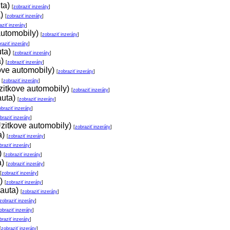
ta)
[
zobraziť inzeráty
]
a)
[
zobraziť inzeráty
]
aziť inzeráty
]
automobily)
[
zobraziť inzeráty
]
raziť inzeráty
]
ta)
[
zobraziť inzeráty
]
a)
[
zobraziť inzeráty
]
ove automobily)
[
zobraziť inzeráty
]
)
[
zobraziť inzeráty
]
zitkove automobily)
[
zobraziť inzeráty
]
auta)
[
zobraziť inzeráty
]
obraziť inzeráty
]
braziť inzeráty
]
zitkove automobily)
[
zobraziť inzeráty
]
a)
[
zobraziť inzeráty
]
braziť inzeráty
]
)
[
zobraziť inzeráty
]
a)
[
zobraziť inzeráty
]
[
zobraziť inzeráty
]
a)
[
zobraziť inzeráty
]
auta)
[
zobraziť inzeráty
]
zobraziť inzeráty
]
obraziť inzeráty
]
braziť inzeráty
]
[
zobraziť inzeráty
]