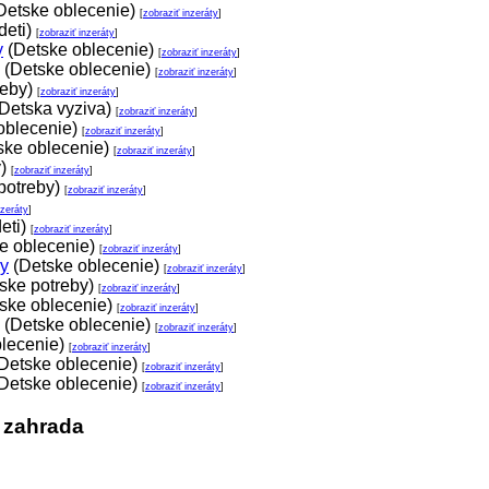
Detske oblecenie)
[
zobraziť inzeráty
]
deti)
[
zobraziť inzeráty
]
y
(Detske oblecenie)
[
zobraziť inzeráty
]
(Detske oblecenie)
[
zobraziť inzeráty
]
reby)
[
zobraziť inzeráty
]
Detska vyziva)
[
zobraziť inzeráty
]
oblecenie)
[
zobraziť inzeráty
]
ske oblecenie)
[
zobraziť inzeráty
]
y)
[
zobraziť inzeráty
]
potreby)
[
zobraziť inzeráty
]
nzeráty
]
eti)
[
zobraziť inzeráty
]
e oblecenie)
[
zobraziť inzeráty
]
ky
(Detske oblecenie)
[
zobraziť inzeráty
]
ske potreby)
[
zobraziť inzeráty
]
ske oblecenie)
[
zobraziť inzeráty
]
(Detske oblecenie)
[
zobraziť inzeráty
]
lecenie)
[
zobraziť inzeráty
]
Detske oblecenie)
[
zobraziť inzeráty
]
Detske oblecenie)
[
zobraziť inzeráty
]
 zahrada