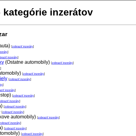
 kategórie inzerátov
zar
auta)
[
zobraziť inzeráty
]
nzeráty
]
braziť inzeráty
]
ky
(Ostatne automobily)
[
zobraziť inzeráty
]
y
]
utomobily)
[
zobraziť inzeráty
]
iely
[
zobraziť inzeráty
]
áty
]
aziť inzeráty
]
stop)
[
zobraziť inzeráty
]
obraziť inzeráty
]
a)
[
zobraziť inzeráty
]
)
[
zobraziť inzeráty
]
kove automobily)
[
zobraziť inzeráty
]
zobraziť inzeráty
]
a)
[
zobraziť inzeráty
]
tomobily)
[
zobraziť inzeráty
]