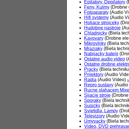
Epilatory, Depilatory
(
Feny, Kulmy
(Drobne 
Fotoaparaty
(Audio V
Hifi systemy
(Audio V
Holiace strojceky
(Dro
Hudobne nastroje
(Au
Chladnicky
(Biela tec
Kavovary
(Drobne ele
Mikrovlnky
(Biela tec
Mraziaky
(Biela techn
Nabijacky baterii
(Dro
Ostatne audio video
(
Ostatne drobne elektr
Pracky
(Biela technik
Prijektory
(Audio Vid
Radia
(Audio Video)
[
Repro sustavy
(Audio
Rucne slahacem Mixe
Sijacie stroje
(Drobne 
Sporaky
(Biela techni
Susicky
(Biela techni
Svietidla, Lampy
(Dro
Televizory
(Audio Vid
Umyvacky
(Biela tech
Video, DVD prehrava