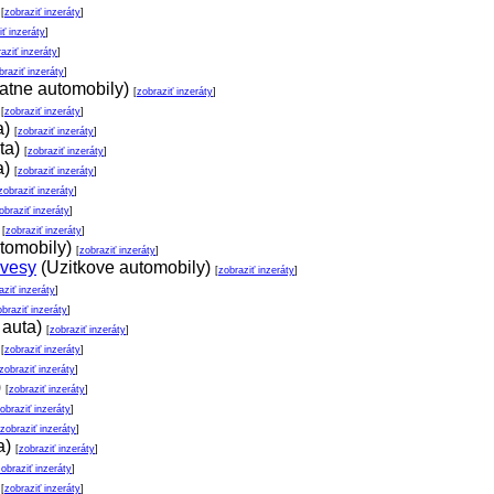
)
[
zobraziť inzeráty
]
iť inzeráty
]
aziť inzeráty
]
braziť inzeráty
]
atne automobily)
[
zobraziť inzeráty
]
)
[
zobraziť inzeráty
]
a)
[
zobraziť inzeráty
]
ta)
[
zobraziť inzeráty
]
a)
[
zobraziť inzeráty
]
zobraziť inzeráty
]
obraziť inzeráty
]
)
[
zobraziť inzeráty
]
tomobily)
[
zobraziť inzeráty
]
avesy
(Uzitkove automobily)
[
zobraziť inzeráty
]
aziť inzeráty
]
obraziť inzeráty
]
 auta)
[
zobraziť inzeráty
]
)
[
zobraziť inzeráty
]
zobraziť inzeráty
]
)
[
zobraziť inzeráty
]
obraziť inzeráty
]
zobraziť inzeráty
]
a)
[
zobraziť inzeráty
]
zobraziť inzeráty
]
)
[
zobraziť inzeráty
]