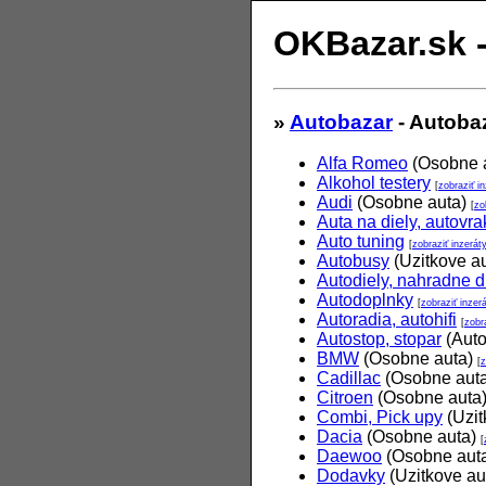
OKBazar.sk -
»
Autobazar
- Autoba
Alfa Romeo
(Osobne 
Alkohol testery
[
zobraziť i
Audi
(Osobne auta)
[
zo
Auta na diely, autovra
Auto tuning
[
zobraziť inzerát
Autobusy
(Uzitkove a
Autodiely, nahradne d
Autodoplnky
[
zobraziť inzer
Autoradia, autohifi
[
zobr
Autostop, stopar
(Auto
BMW
(Osobne auta)
[
z
Cadillac
(Osobne aut
Citroen
(Osobne auta
Combi, Pick upy
(Uzit
Dacia
(Osobne auta)
[
Daewoo
(Osobne aut
Dodavky
(Uzitkove au