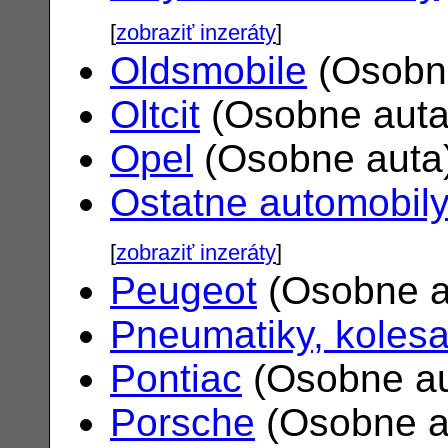
[
zobraziť inzeráty
]
Oldsmobile
(Osobn
Oltcit
(Osobne aut
Opel
(Osobne auta
Ostatne automobil
[
zobraziť inzeráty
]
Peugeot
(Osobne a
Pneumatiky, koles
Pontiac
(Osobne a
Porsche
(Osobne a