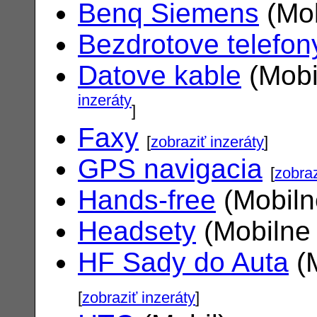
Benq Siemens
(Mob
Bezdrotove telefon
Datove kable
(Mobi
inzeráty
]
Faxy
[
zobraziť inzeráty
]
GPS navigacia
[
zobraz
Hands-free
(Mobiln
Headsety
(Mobilne 
HF Sady do Auta
(M
[
zobraziť inzeráty
]