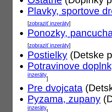
Plavky, sportove d
[
zobraziť inzeráty
]
Ponozky, pancuch
[
zobraziť inzeráty
]
Postielky
(Detske p
Potravinove dopln
inzeráty
]
Pre dvojcata
(Detsk
Pyzama, zupany
(D
inzeráty
]