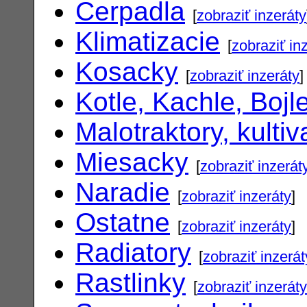
Cerpadla
[
zobraziť inzeráty
Klimatizacie
[
zobraziť in
Kosacky
[
zobraziť inzeráty
]
Kotle, Kachle, Bojl
Malotraktory, kultiv
Miesacky
[
zobraziť inzerát
Naradie
[
zobraziť inzeráty
]
Ostatne
[
zobraziť inzeráty
]
Radiatory
[
zobraziť inzerát
Rastlinky
[
zobraziť inzeráty