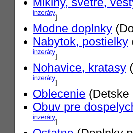
Mikiny, svetre, vest
inzeráty
]
Modne doplnky
(Do
Nabytok, postielky
inzeráty
]
Nohavice, kratasy
(
inzeráty
]
Oblecenie
(Detske 
Obuv pre dospelyc
inzeráty
]
Ostatne
(Doplnky p