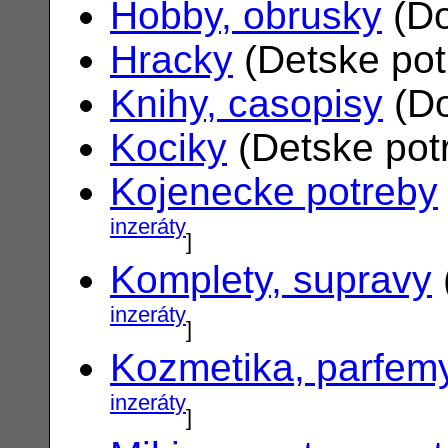
Hobby, obrusky
(Do
Hracky
(Detske po
Knihy, casopisy
(Do
Kociky
(Detske pot
Kojenecke potreby
inzeráty
]
Komplety, supravy
inzeráty
]
Kozmetika, parfem
inzeráty
]