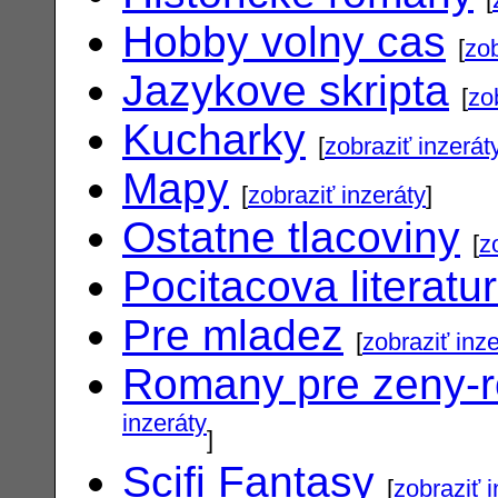
Hobby volny cas
[
zob
Jazykove skripta
[
zo
Kucharky
[
zobraziť inzerát
Mapy
[
zobraziť inzeráty
]
Ostatne tlacoviny
[
z
Pocitacova literatu
Pre mladez
[
zobraziť inz
Romany pre zeny-
inzeráty
]
Scifi Fantasy
[
zobraziť 