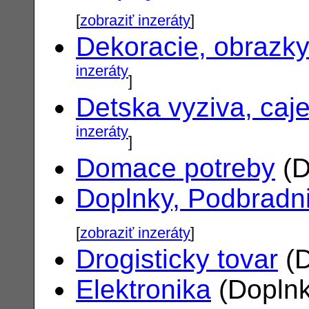
[
zobraziť inzeráty
]
Dekoracie, obrazk
inzeráty
]
Detska vyziva, caj
inzeráty
]
Domace potreby
(D
Doplnky, Podbradn
[
zobraziť inzeráty
]
Drogisticky tovar
(D
Elektronika
(Doplnk