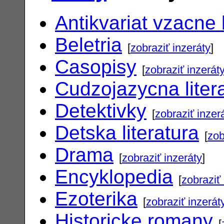
Antikvariat vzacne 
Beletria
[
zobraziť inzeráty
]
Casopisy
[
zobraziť inzerát
Cudzojazycna liter
Detektivky
[
zobraziť inzer
Detska literatura
[
zob
Drama
[
zobraziť inzeráty
]
Encyklopedia
[
zobraziť 
Ezoterika
[
zobraziť inzerát
Historicke romany
[