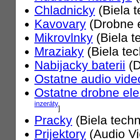
Chladnicky
(Biela 
Kavovary
(Drobne e
Mikrovlnky
(Biela t
Mraziaky
(Biela te
Nabijacky baterii
(D
Ostatne audio vide
Ostatne drobne ele
inzeráty
]
Pracky
(Biela tech
Prijektory
(Audio V