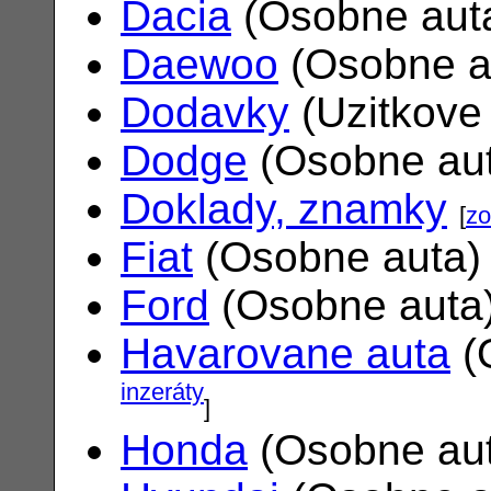
Dacia
(Osobne aut
Daewoo
(Osobne a
Dodavky
(Uzitkove
Dodge
(Osobne au
Doklady, znamky
[
zo
Fiat
(Osobne auta
Ford
(Osobne auta
Havarovane auta
(
inzeráty
]
Honda
(Osobne au