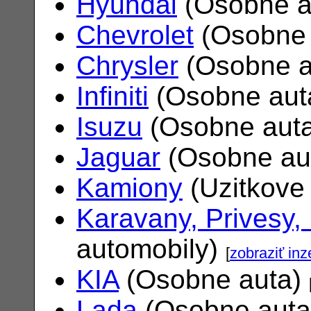
Hyundai
(Osobne a
Chevrolet
(Osobne 
Chrysler
(Osobne a
Infiniti
(Osobne aut
Isuzu
(Osobne aut
Jaguar
(Osobne au
Kamiony
(Uzitkove
Karavany, Privesy,
automobily)
[
zobraziť inz
KIA
(Osobne auta)
Lada
(Osobne aut