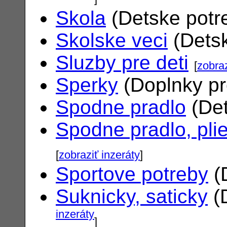
Skola
(Detske potr
Skolske veci
(Dets
Sluzby pre deti
[
zobraz
Sperky
(Doplnky pr
Spodne pradlo
(Det
Spodne pradlo, pli
[
zobraziť inzeráty
]
Sportove potreby
(
Suknicky, saticky
(
inzeráty
]