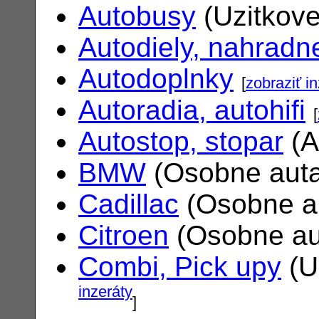
Autobusy
(Uzitkove
Autodiely, nahradne
Autodoplnky
[
zobraziť i
Autoradia, autohifi
[
Autostop, stopar
(A
BMW
(Osobne aut
Cadillac
(Osobne a
Citroen
(Osobne au
Combi, Pick upy
(U
inzeráty
]