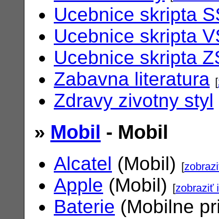
Ucebnice skripta S
Ucebnice skripta V
Ucebnice skripta Z
Zabavna literatura
[
Zdravy zivotny styl
»
Mobil
- Mobil
Alcatel
(Mobil)
[
zobrazi
Apple
(Mobil)
[
zobraziť 
Baterie
(Mobilne pr