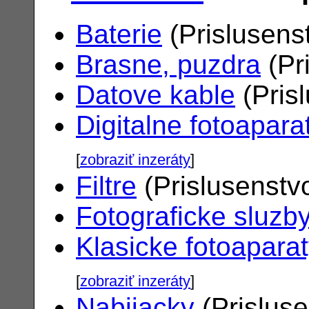
Baterie
(Prislusens
Brasne, puzdra
(Pr
Datove kable
(Pris
Digitalne fotoapara
[
zobraziť inzeráty
]
Filtre
(Prislusenstv
Fotograficke sluzb
Klasicke fotoapara
[
zobraziť inzeráty
]
Nabijacky
(Prislus