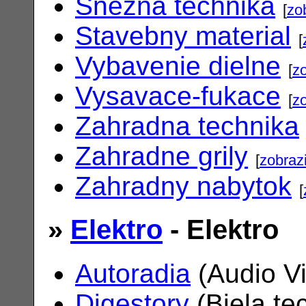
Snezna technika
[
zo
Stavebny material
[
Vybavenie dielne
[
zo
Vysavace-fukace
[
zo
Zahradna technika
Zahradne grily
[
zobrazi
Zahradny nabytok
[
»
Elektro
- Elektro
Autoradia
(Audio V
Digestory
(Biela te