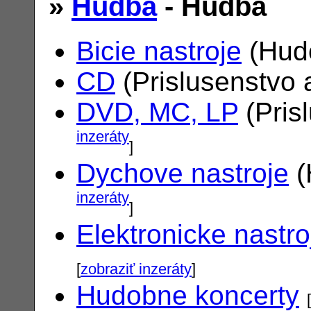
»
Hudba
- Hudba
Bicie nastroje
(Hudo
CD
(Prislusenstvo 
DVD, MC, LP
(Pris
inzeráty
]
Dychove nastroje
(
inzeráty
]
Elektronicke nastro
[
zobraziť inzeráty
]
Hudobne koncerty
[