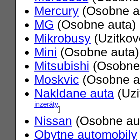
Mercury
(Osobne a
MG
(Osobne auta)
Mikrobusy
(Uzitkov
Mini
(Osobne auta
Mitsubishi
(Osobne
Moskvic
(Osobne a
Nakldane auta
(Uzi
inzeráty
]
Nissan
(Osobne au
Obytne automobily