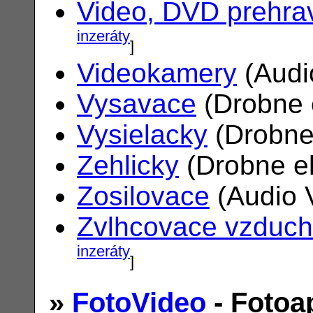
Video, DVD prehra
inzeráty
]
Videokamery
(Audi
Vysavace
(Drobne 
Vysielacky
(Drobne
Zehlicky
(Drobne el
Zosilovace
(Audio 
Zvlhcovace vzduc
inzeráty
]
»
FotoVideo
- Fotoa