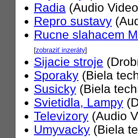
Radia
(Audio Vide
Repro sustavy
(Aud
Rucne slahacem M
[
zobraziť inzeráty
]
Sijacie stroje
(Drob
Sporaky
(Biela tec
Susicky
(Biela tec
Svietidla, Lampy
(D
Televizory
(Audio V
Umyvacky
(Biela t