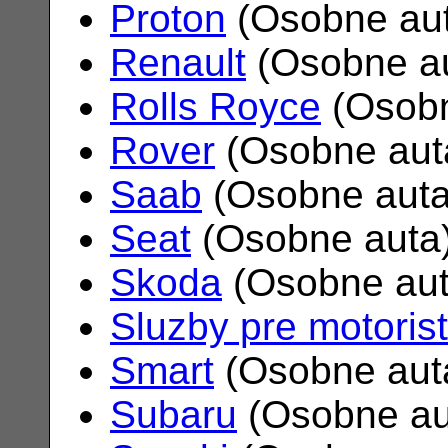
Proton
(Osobne au
Renault
(Osobne a
Rolls Royce
(Osobn
Rover
(Osobne aut
Saab
(Osobne aut
Seat
(Osobne auta
Skoda
(Osobne au
Sluzby pre motoris
Smart
(Osobne aut
Subaru
(Osobne au