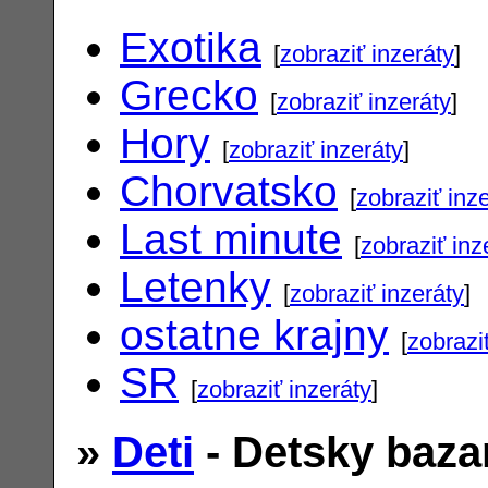
Exotika
[
zobraziť inzeráty
]
Grecko
[
zobraziť inzeráty
]
Hory
[
zobraziť inzeráty
]
Chorvatsko
[
zobraziť inz
Last minute
[
zobraziť inz
Letenky
[
zobraziť inzeráty
]
ostatne krajny
[
zobrazi
SR
[
zobraziť inzeráty
]
»
Deti
- Detsky baza