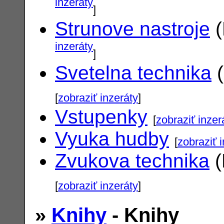
inzeráty
]
Strunove nastroje
(
inzeráty
]
Svetelna technika
(
[
zobraziť inzeráty
]
Vstupenky
[
zobraziť inzer
Vyuka hudby
[
zobraziť 
Zvukova technika
(
[
zobraziť inzeráty
]
»
Knihy
- Knihy