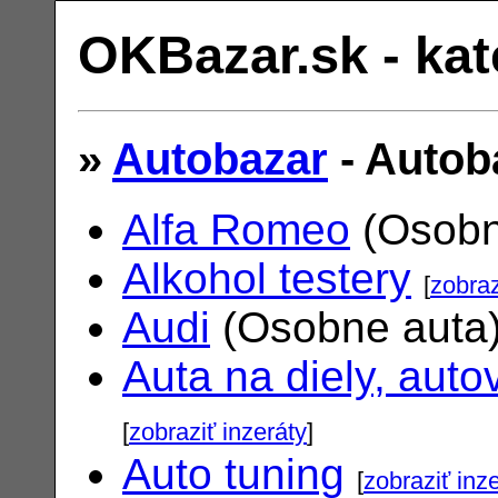
OKBazar.sk - kat
»
Autobazar
- Autob
Alfa Romeo
(Osobn
Alkohol testery
[
zobraz
Audi
(Osobne auta
Auta na diely, auto
[
zobraziť inzeráty
]
Auto tuning
[
zobraziť inz