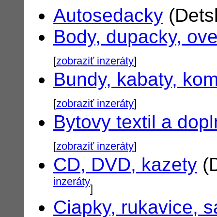
Autosedacky
(Dets
Body, dupacky, ove
[
zobraziť inzeráty
]
Bundy, kabaty, ko
[
zobraziť inzeráty
]
Bytovy textil a dop
[
zobraziť inzeráty
]
CD, DVD, kazety
(D
inzeráty
]
Ciapky, rukavice, s