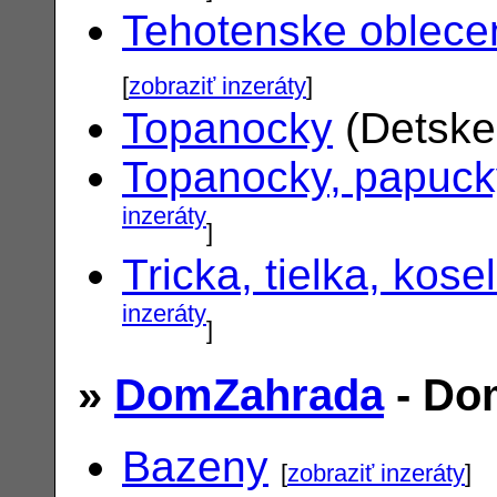
Tehotenske oblece
[
zobraziť inzeráty
]
Topanocky
(Detske
Topanocky, papuck
inzeráty
]
Tricka, tielka, kose
inzeráty
]
»
DomZahrada
- Do
Bazeny
[
zobraziť inzeráty
]