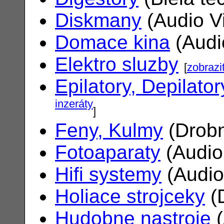
Diskmany
(Audio V
Domace kina
(Audi
Elektro sluzby
[
zobrazi
Epilatory, Depilator
inzeráty
]
Feny, Kulmy
(Drobn
Fotoaparaty
(Audio
Hifi systemy
(Audio
Holiace strojceky
(
Hudobne nastroje
(