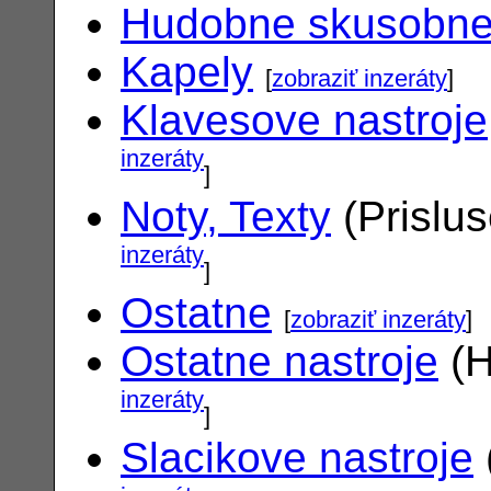
Hudobne skusobn
Kapely
[
zobraziť inzeráty
]
Klavesove nastroje
inzeráty
]
Noty, Texty
(Prislu
inzeráty
]
Ostatne
[
zobraziť inzeráty
]
Ostatne nastroje
(H
inzeráty
]
Slacikove nastroje