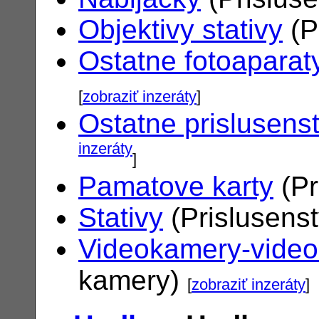
Objektivy stativy
(P
Ostatne fotoaparat
[
zobraziť inzeráty
]
Ostatne prislusens
inzeráty
]
Pamatove karty
(Pr
Stativy
(Prislusens
Videokamery-vide
kamery)
[
zobraziť inzeráty
]