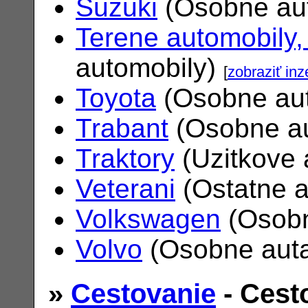
Suzuki
(Osobne au
Terene automobily,
automobily)
[
zobraziť inz
Toyota
(Osobne au
Trabant
(Osobne a
Traktory
(Uzitkove 
Veterani
(Ostatne 
Volkswagen
(Osobn
Volvo
(Osobne aut
»
Cestovanie
- Cest