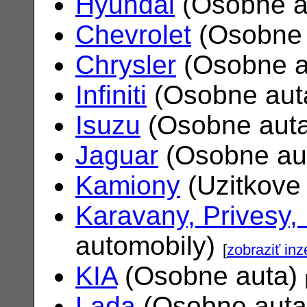
Hyundai
(Osobne a
Chevrolet
(Osobne 
Chrysler
(Osobne a
Infiniti
(Osobne aut
Isuzu
(Osobne aut
Jaguar
(Osobne au
Kamiony
(Uzitkove
Karavany, Privesy,
automobily)
[
zobraziť inz
KIA
(Osobne auta)
Lada
(Osobne aut