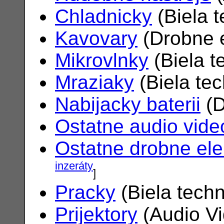
Chladnicky
(Biela 
Kavovary
(Drobne e
Mikrovlnky
(Biela t
Mraziaky
(Biela te
Nabijacky baterii
(D
Ostatne audio vide
Ostatne drobne ele
inzeráty
]
Pracky
(Biela tech
Prijektory
(Audio V