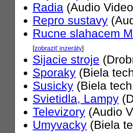
Radia
(Audio Vide
Repro sustavy
(Aud
Rucne slahacem M
[
zobraziť inzeráty
]
Sijacie stroje
(Drob
Sporaky
(Biela tec
Susicky
(Biela tec
Svietidla, Lampy
(D
Televizory
(Audio V
Umyvacky
(Biela t