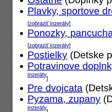
Plavky, sportove d
[
zobraziť inzeráty
]
Ponozky, pancuch
[
zobraziť inzeráty
]
Postielky
(Detske p
Potravinove dopln
inzeráty
]
Pre dvojcata
(Detsk
Pyzama, zupany
(D
inzeráty
]