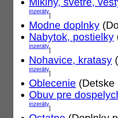
Mikiny, svetre, vest
inzeráty
]
Modne doplnky
(Do
Nabytok, postielky
inzeráty
]
Nohavice, kratasy
(
inzeráty
]
Oblecenie
(Detske 
Obuv pre dospelyc
inzeráty
]
Ostatne
(Doplnky p