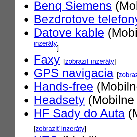
Benq Siemens
(Mob
Bezdrotove telefon
Datove kable
(Mobi
inzeráty
]
Faxy
[
zobraziť inzeráty
]
GPS navigacia
[
zobraz
Hands-free
(Mobiln
Headsety
(Mobilne 
HF Sady do Auta
(M
[
zobraziť inzeráty
]