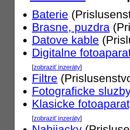
Baterie
(Prislusens
Brasne, puzdra
(Pr
Datove kable
(Pris
Digitalne fotoapara
[
zobraziť inzeráty
]
Filtre
(Prislusenstv
Fotograficke sluzb
Klasicke fotoapara
[
zobraziť inzeráty
]
Nabijacky
(Prislus