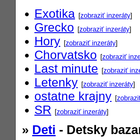
Exotika
[
zobraziť inzeráty
]
Grecko
[
zobraziť inzeráty
]
Hory
[
zobraziť inzeráty
]
Chorvatsko
[
zobraziť inz
Last minute
[
zobraziť inz
Letenky
[
zobraziť inzeráty
]
ostatne krajny
[
zobrazi
SR
[
zobraziť inzeráty
]
»
Deti
- Detsky baza