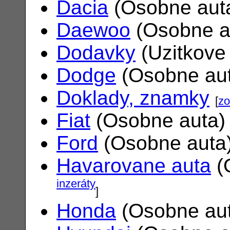
Dacia
(Osobne aut
Daewoo
(Osobne a
Dodavky
(Uzitkove
Dodge
(Osobne au
Doklady, znamky
[
zo
Fiat
(Osobne auta
Ford
(Osobne auta
Havarovane auta
(
inzeráty
]
Honda
(Osobne au