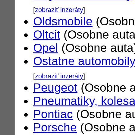
[
zobraziť inzeráty
]
Oldsmobile
(Osobn
Oltcit
(Osobne aut
Opel
(Osobne auta
Ostatne automobil
[
zobraziť inzeráty
]
Peugeot
(Osobne a
Pneumatiky, koles
Pontiac
(Osobne a
Porsche
(Osobne a