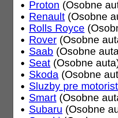
Proton
(Osobne au
Renault
(Osobne a
Rolls Royce
(Osobn
Rover
(Osobne aut
Saab
(Osobne aut
Seat
(Osobne auta
Skoda
(Osobne au
Sluzby pre motoris
Smart
(Osobne aut
Subaru
(Osobne au