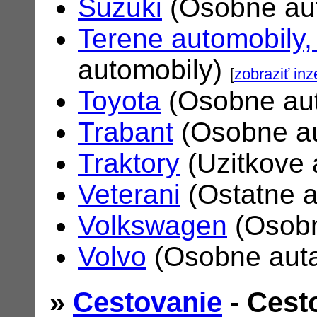
Suzuki
(Osobne au
Terene automobily,
automobily)
[
zobraziť inz
Toyota
(Osobne au
Trabant
(Osobne a
Traktory
(Uzitkove 
Veterani
(Ostatne 
Volkswagen
(Osobn
Volvo
(Osobne aut
»
Cestovanie
- Cest