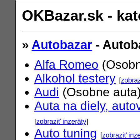
OKBazar.sk - kat
»
Autobazar
- Autob
Alfa Romeo
(Osobn
Alkohol testery
[
zobraz
Audi
(Osobne auta
Auta na diely, auto
[
zobraziť inzeráty
]
Auto tuning
[
zobraziť inz