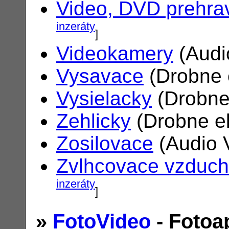
Video, DVD prehra
inzeráty
]
Videokamery
(Audi
Vysavace
(Drobne 
Vysielacky
(Drobne
Zehlicky
(Drobne el
Zosilovace
(Audio 
Zvlhcovace vzduc
inzeráty
]
»
FotoVideo
- Fotoa