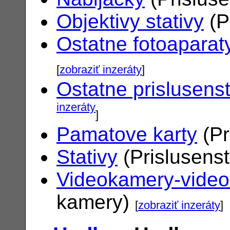
Objektivy stativy
(P
Ostatne fotoaparat
[
zobraziť inzeráty
]
Ostatne prislusens
inzeráty
]
Pamatove karty
(Pr
Stativy
(Prislusens
Videokamery-vide
kamery)
[
zobraziť inzeráty
]