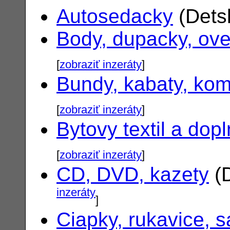
Autosedacky
(Dets
Body, dupacky, ove
[
zobraziť inzeráty
]
Bundy, kabaty, ko
[
zobraziť inzeráty
]
Bytovy textil a dop
[
zobraziť inzeráty
]
CD, DVD, kazety
(D
inzeráty
]
Ciapky, rukavice, s