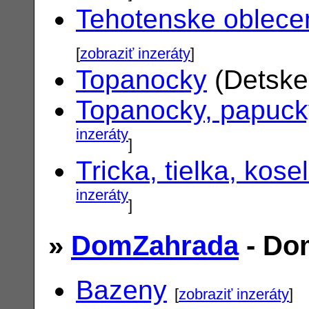
Tehotenske oblece
[
zobraziť inzeráty
]
Topanocky
(Detske
Topanocky, papuck
inzeráty
]
Tricka, tielka, kose
inzeráty
]
»
DomZahrada
- Do
Bazeny
[
zobraziť inzeráty
]