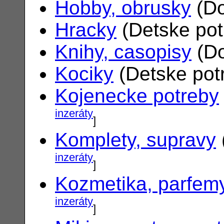
Hobby, obrusky
(Do
Hracky
(Detske po
Knihy, casopisy
(Do
Kociky
(Detske pot
Kojenecke potreby
inzeráty
]
Komplety, supravy
inzeráty
]
Kozmetika, parfem
inzeráty
]