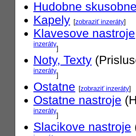
Hudobne skusobn
Kapely
[
zobraziť inzeráty
]
Klavesove nastroje
inzeráty
]
Noty, Texty
(Prislu
inzeráty
]
Ostatne
[
zobraziť inzeráty
]
Ostatne nastroje
(H
inzeráty
]
Slacikove nastroje