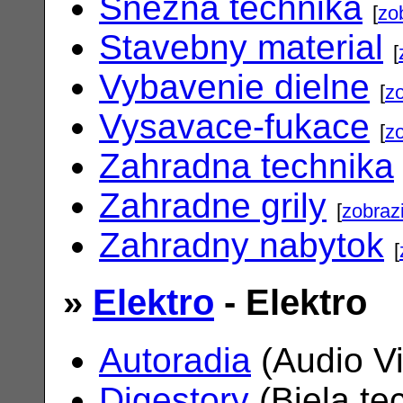
Snezna technika
[
zo
Stavebny material
[
Vybavenie dielne
[
zo
Vysavace-fukace
[
zo
Zahradna technika
Zahradne grily
[
zobrazi
Zahradny nabytok
[
»
Elektro
- Elektro
Autoradia
(Audio V
Digestory
(Biela te