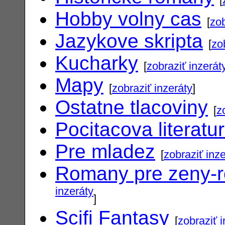
Hobby volny cas
[
zob
Jazykove skripta
[
zo
Kucharky
[
zobraziť inzerát
Mapy
[
zobraziť inzeráty
]
Ostatne tlacoviny
[
z
Pocitacova literatu
Pre mladez
[
zobraziť inz
Romany pre zeny-
inzeráty
]
Scifi Fantasy
[
zobraziť 