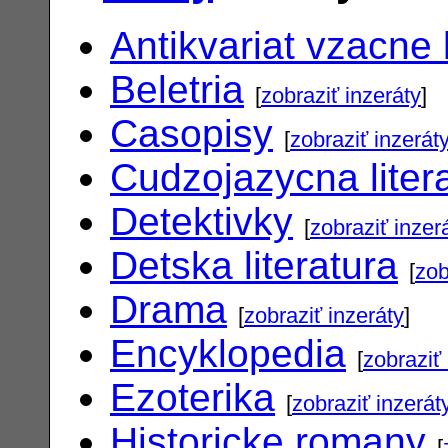
Antikvariat vzacne 
Beletria
[
zobraziť inzeráty
]
Casopisy
[
zobraziť inzerát
Cudzojazycna liter
Detektivky
[
zobraziť inzer
Detska literatura
[
zob
Drama
[
zobraziť inzeráty
]
Encyklopedia
[
zobraziť 
Ezoterika
[
zobraziť inzerát
Historicke romany
[