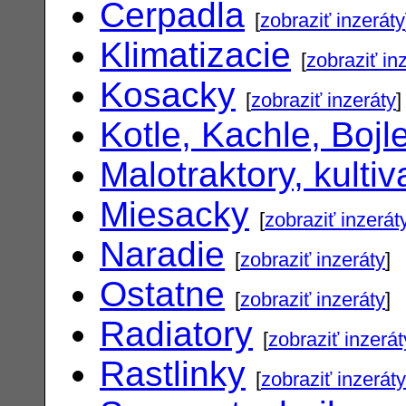
Cerpadla
[
zobraziť inzeráty
Klimatizacie
[
zobraziť in
Kosacky
[
zobraziť inzeráty
]
Kotle, Kachle, Bojl
Malotraktory, kultiv
Miesacky
[
zobraziť inzerát
Naradie
[
zobraziť inzeráty
]
Ostatne
[
zobraziť inzeráty
]
Radiatory
[
zobraziť inzerát
Rastlinky
[
zobraziť inzeráty