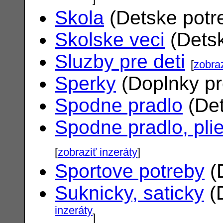
Skola
(Detske potr
Skolske veci
(Dets
Sluzby pre deti
[
zobraz
Sperky
(Doplnky pr
Spodne pradlo
(Det
Spodne pradlo, pli
[
zobraziť inzeráty
]
Sportove potreby
(
Suknicky, saticky
(
inzeráty
]