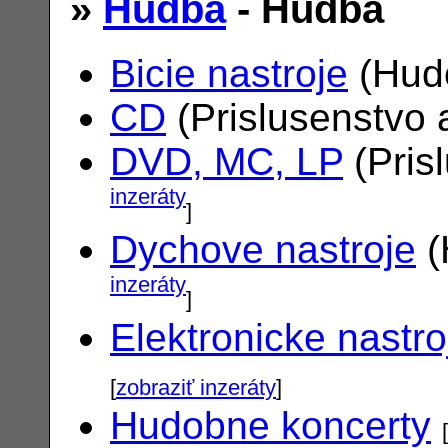
»
Hudba
- Hudba
Bicie nastroje
(Hudo
CD
(Prislusenstvo 
DVD, MC, LP
(Pris
inzeráty
]
Dychove nastroje
(
inzeráty
]
Elektronicke nastro
[
zobraziť inzeráty
]
Hudobne koncerty
[