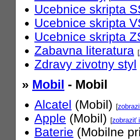
Ucebnice skripta S
Ucebnice skripta V
Ucebnice skripta Z
Zabavna literatura
[
Zdravy zivotny styl
»
Mobil
- Mobil
Alcatel
(Mobil)
[
zobrazi
Apple
(Mobil)
[
zobraziť 
Baterie
(Mobilne pr