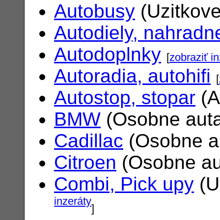
Autobusy
(Uzitkove
Autodiely, nahradne
Autodoplnky
[
zobraziť i
Autoradia, autohifi
[
Autostop, stopar
(A
BMW
(Osobne aut
Cadillac
(Osobne a
Citroen
(Osobne au
Combi, Pick upy
(U
inzeráty
]