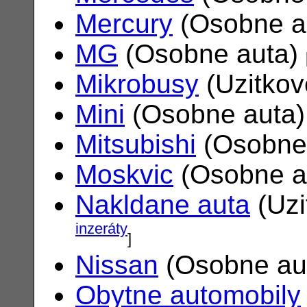
Mercury
(Osobne a
MG
(Osobne auta)
Mikrobusy
(Uzitkov
Mini
(Osobne auta
Mitsubishi
(Osobne
Moskvic
(Osobne a
Nakldane auta
(Uzi
inzeráty
]
Nissan
(Osobne au
Obytne automobily