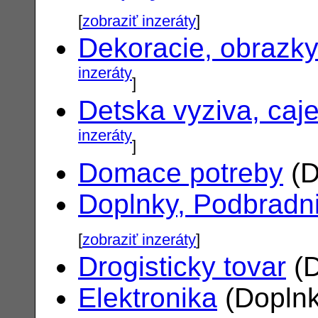
[
zobraziť inzeráty
]
Dekoracie, obrazk
inzeráty
]
Detska vyziva, caj
inzeráty
]
Domace potreby
(D
Doplnky, Podbradn
[
zobraziť inzeráty
]
Drogisticky tovar
(D
Elektronika
(Doplnk