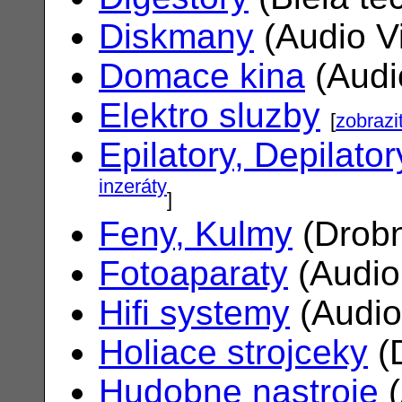
Diskmany
(Audio V
Domace kina
(Audi
Elektro sluzby
[
zobrazi
Epilatory, Depilator
inzeráty
]
Feny, Kulmy
(Drobn
Fotoaparaty
(Audio
Hifi systemy
(Audio
Holiace strojceky
(
Hudobne nastroje
(