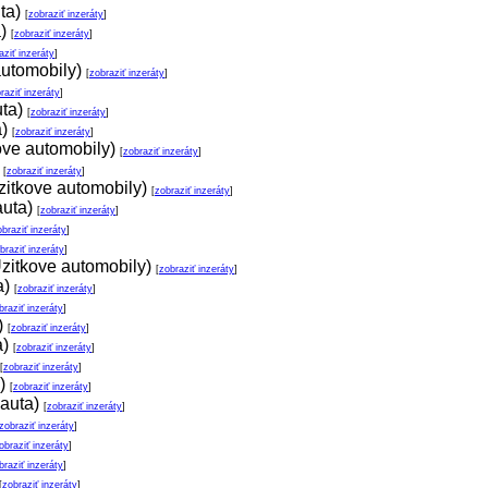
ta)
[
zobraziť inzeráty
]
a)
[
zobraziť inzeráty
]
aziť inzeráty
]
automobily)
[
zobraziť inzeráty
]
raziť inzeráty
]
ta)
[
zobraziť inzeráty
]
a)
[
zobraziť inzeráty
]
ove automobily)
[
zobraziť inzeráty
]
)
[
zobraziť inzeráty
]
zitkove automobily)
[
zobraziť inzeráty
]
auta)
[
zobraziť inzeráty
]
obraziť inzeráty
]
braziť inzeráty
]
zitkove automobily)
[
zobraziť inzeráty
]
a)
[
zobraziť inzeráty
]
braziť inzeráty
]
)
[
zobraziť inzeráty
]
a)
[
zobraziť inzeráty
]
[
zobraziť inzeráty
]
a)
[
zobraziť inzeráty
]
auta)
[
zobraziť inzeráty
]
zobraziť inzeráty
]
obraziť inzeráty
]
braziť inzeráty
]
[
zobraziť inzeráty
]