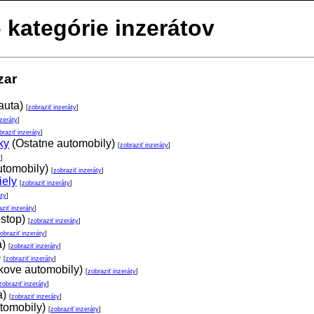
 kategórie inzerátov
zar
auta)
[
zobraziť inzeráty
]
nzeráty
]
braziť inzeráty
]
ky
(Ostatne automobily)
[
zobraziť inzeráty
]
y
]
utomobily)
[
zobraziť inzeráty
]
iely
[
zobraziť inzeráty
]
áty
]
aziť inzeráty
]
stop)
[
zobraziť inzeráty
]
obraziť inzeráty
]
a)
[
zobraziť inzeráty
]
)
[
zobraziť inzeráty
]
kove automobily)
[
zobraziť inzeráty
]
zobraziť inzeráty
]
a)
[
zobraziť inzeráty
]
tomobily)
[
zobraziť inzeráty
]