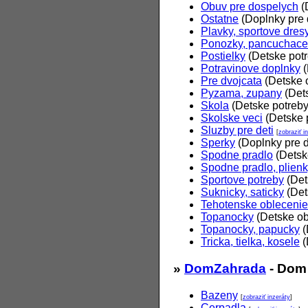
Obuv pre dospelych
(
Ostatne
(Doplnky pre 
Plavky, sportove dres
Ponozky, pancuchace
Postielky
(Detske pot
Potravinove doplnky
(
Pre dvojcata
(Detske 
Pyzama, zupany
(Det
Skola
(Detske potreb
Skolske veci
(Detske 
Sluzby pre deti
[
zobraziť i
Sperky
(Doplnky pre d
Spodne pradlo
(Detsk
Spodne pradlo, plien
Sportove potreby
(Det
Suknicky, saticky
(Det
Tehotenske oblecenie
Topanocky
(Detske ob
Topanocky, papucky
(
Tricka, tielka, kosele
(
»
DomZahrada
- Dom
Bazeny
[
zobraziť inzeráty
]
Cerpadla