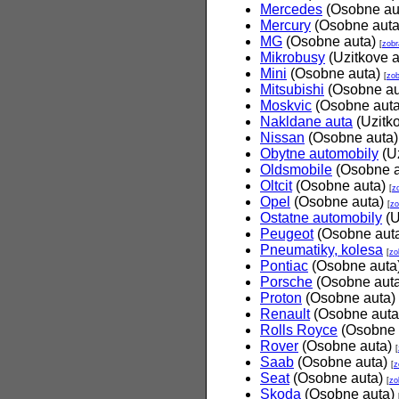
Mercedes
(Osobne au
Mercury
(Osobne aut
MG
(Osobne auta)
[
zobr
Mikrobusy
(Uzitkove 
Mini
(Osobne auta)
[
zob
Mitsubishi
(Osobne au
Moskvic
(Osobne aut
Nakldane auta
(Uzitk
Nissan
(Osobne auta
Obytne automobily
(U
Oldsmobile
(Osobne 
Oltcit
(Osobne auta)
[
z
Opel
(Osobne auta)
[
zo
Ostatne automobily
(U
Peugeot
(Osobne aut
Pneumatiky, kolesa
[
zo
Pontiac
(Osobne auta
Porsche
(Osobne aut
Proton
(Osobne auta)
Renault
(Osobne aut
Rolls Royce
(Osobne 
Rover
(Osobne auta)
[
Saab
(Osobne auta)
[
z
Seat
(Osobne auta)
[
zo
Skoda
(Osobne auta)