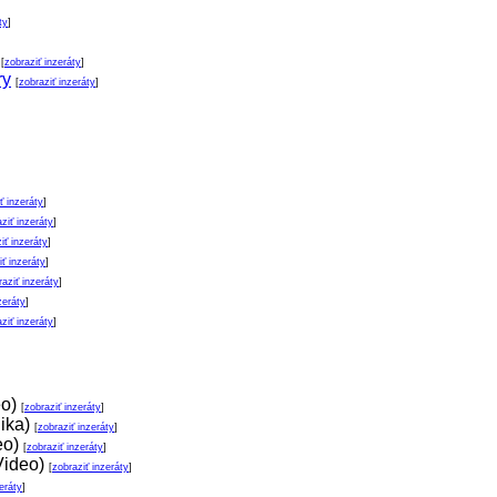
ty
]
[
zobraziť inzeráty
]
ry
[
zobraziť inzeráty
]
ť inzeráty
]
ziť inzeráty
]
iť inzeráty
]
iť inzeráty
]
raziť inzeráty
]
zeráty
]
ziť inzeráty
]
eo)
[
zobraziť inzeráty
]
nika)
[
zobraziť inzeráty
]
eo)
[
zobraziť inzeráty
]
Video)
[
zobraziť inzeráty
]
eráty
]