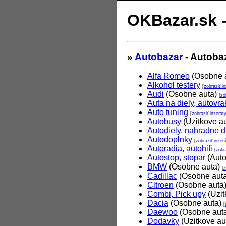
OKBazar.sk -
»
Autobazar
- Autoba
Alfa Romeo
(Osobne 
Alkohol testery
[
zobraziť i
Audi
(Osobne auta)
[
zo
Auta na diely, autovra
Auto tuning
[
zobraziť inzerát
Autobusy
(Uzitkove a
Autodiely, nahradne d
Autodoplnky
[
zobraziť inzer
Autoradia, autohifi
[
zobr
Autostop, stopar
(Auto
BMW
(Osobne auta)
[
z
Cadillac
(Osobne aut
Citroen
(Osobne auta
Combi, Pick upy
(Uzit
Dacia
(Osobne auta)
[
Daewoo
(Osobne aut
Dodavky
(Uzitkove au