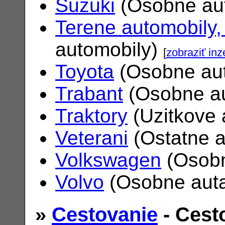
Suzuki
(Osobne au
Terene automobily,
automobily)
[
zobraziť inz
Toyota
(Osobne au
Trabant
(Osobne a
Traktory
(Uzitkove 
Veterani
(Ostatne 
Volkswagen
(Osobn
Volvo
(Osobne aut
»
Cestovanie
- Cest