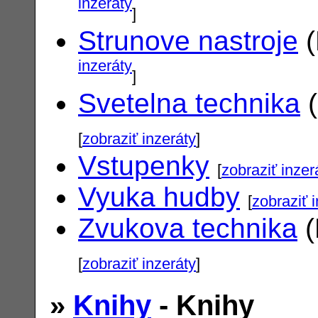
inzeráty
]
Strunove nastroje
(
inzeráty
]
Svetelna technika
(
[
zobraziť inzeráty
]
Vstupenky
[
zobraziť inzer
Vyuka hudby
[
zobraziť 
Zvukova technika
(
[
zobraziť inzeráty
]
»
Knihy
- Knihy