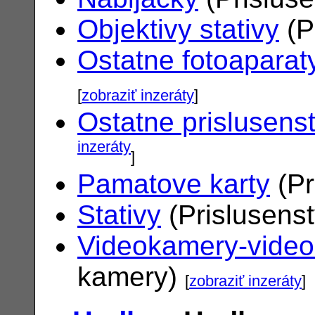
Objektivy stativy
(P
Ostatne fotoaparat
[
zobraziť inzeráty
]
Ostatne prislusens
inzeráty
]
Pamatove karty
(Pr
Stativy
(Prislusens
Videokamery-vide
kamery)
[
zobraziť inzeráty
]