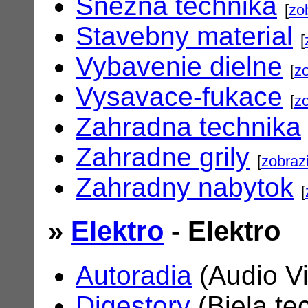
Snezna technika
[
zo
Stavebny material
[
Vybavenie dielne
[
zo
Vysavace-fukace
[
zo
Zahradna technika
Zahradne grily
[
zobrazi
Zahradny nabytok
[
»
Elektro
- Elektro
Autoradia
(Audio V
Digestory
(Biela te