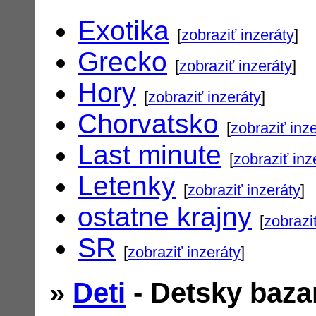
Exotika
[
zobraziť inzeráty
]
Grecko
[
zobraziť inzeráty
]
Hory
[
zobraziť inzeráty
]
Chorvatsko
[
zobraziť inz
Last minute
[
zobraziť inz
Letenky
[
zobraziť inzeráty
]
ostatne krajny
[
zobrazi
SR
[
zobraziť inzeráty
]
»
Deti
- Detsky baza