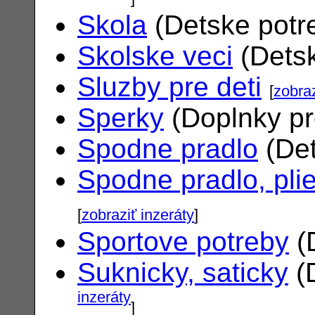
Skola
(Detske potr
Skolske veci
(Dets
Sluzby pre deti
[
zobraz
Sperky
(Doplnky pr
Spodne pradlo
(Det
Spodne pradlo, pli
[
zobraziť inzeráty
]
Sportove potreby
(
Suknicky, saticky
(
inzeráty
]