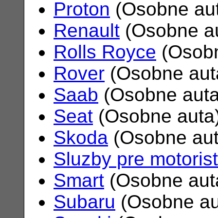
Proton
(Osobne au
Renault
(Osobne a
Rolls Royce
(Osobn
Rover
(Osobne aut
Saab
(Osobne aut
Seat
(Osobne auta
Skoda
(Osobne au
Sluzby pre motoris
Smart
(Osobne aut
Subaru
(Osobne au