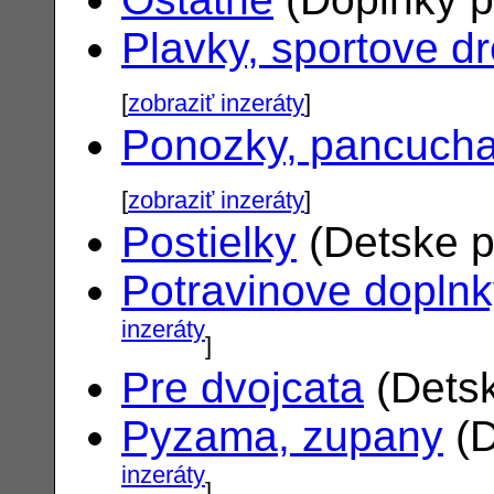
Plavky, sportove d
[
zobraziť inzeráty
]
Ponozky, pancuch
[
zobraziť inzeráty
]
Postielky
(Detske p
Potravinove dopln
inzeráty
]
Pre dvojcata
(Detsk
Pyzama, zupany
(D
inzeráty
]