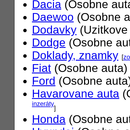
Dacia
(Osobne aut
Daewoo
(Osobne a
Dodavky
(Uzitkove
Dodge
(Osobne au
Doklady, znamky
[
zo
Fiat
(Osobne auta
Ford
(Osobne auta
Havarovane auta
(
inzeráty
]
Honda
(Osobne au