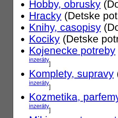
Hobby, obrusky
(Do
Hracky
(Detske po
Knihy, casopisy
(Do
Kociky
(Detske pot
Kojenecke potreby
inzeráty
]
Komplety, supravy
inzeráty
]
Kozmetika, parfem
inzeráty
]