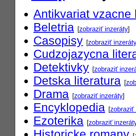
Antikvariat vzacne 
Beletria
[
zobraziť inzeráty
]
Casopisy
[
zobraziť inzerát
Cudzojazycna liter
Detektivky
[
zobraziť inzer
Detska literatura
[
zob
Drama
[
zobraziť inzeráty
]
Encyklopedia
[
zobraziť 
Ezoterika
[
zobraziť inzerát
Historicke romany
[