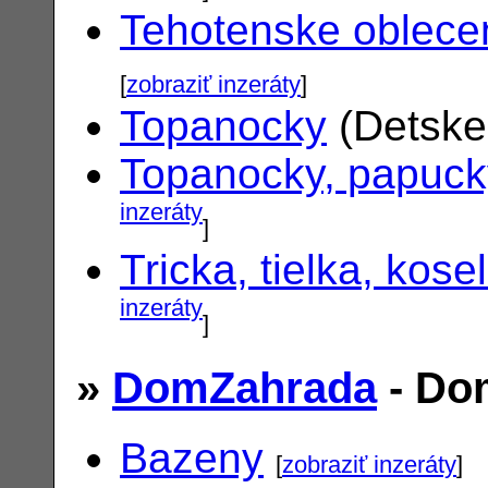
Tehotenske oblece
[
zobraziť inzeráty
]
Topanocky
(Detske
Topanocky, papuck
inzeráty
]
Tricka, tielka, kose
inzeráty
]
»
DomZahrada
- Do
Bazeny
[
zobraziť inzeráty
]