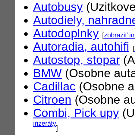
Autobusy
(Uzitkove
Autodiely, nahradne
Autodoplnky
[
zobraziť i
Autoradia, autohifi
[
Autostop, stopar
(A
BMW
(Osobne aut
Cadillac
(Osobne a
Citroen
(Osobne au
Combi, Pick upy
(U
inzeráty
]