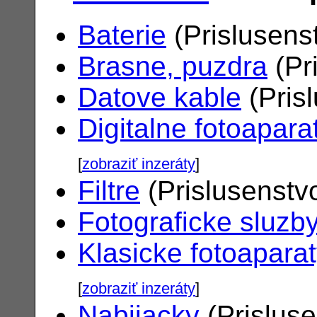
Baterie
(Prislusens
Brasne, puzdra
(Pr
Datove kable
(Pris
Digitalne fotoapara
[
zobraziť inzeráty
]
Filtre
(Prislusenstv
Fotograficke sluzb
Klasicke fotoapara
[
zobraziť inzeráty
]
Nabijacky
(Prislus