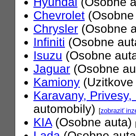
Hyundai
(Osobne a
Chevrolet
(Osobne 
Chrysler
(Osobne a
Infiniti
(Osobne aut
Isuzu
(Osobne aut
Jaguar
(Osobne au
Kamiony
(Uzitkove
Karavany, Privesy,
automobily)
[
zobraziť inz
KIA
(Osobne auta)
Lada
(Osobne aut