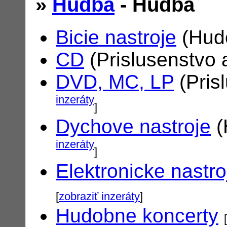
»
Hudba
- Hudba
Bicie nastroje
(Hudo
CD
(Prislusenstvo 
DVD, MC, LP
(Pris
inzeráty
]
Dychove nastroje
(
inzeráty
]
Elektronicke nastro
[
zobraziť inzeráty
]
Hudobne koncerty
[