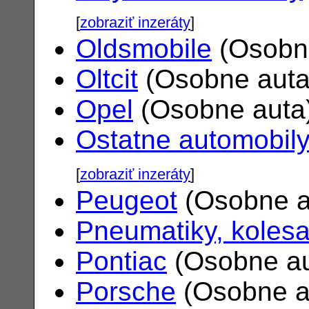
[
zobraziť inzeráty
]
Oldsmobile
(Osobn
Oltcit
(Osobne aut
Opel
(Osobne auta
Ostatne automobil
[
zobraziť inzeráty
]
Peugeot
(Osobne a
Pneumatiky, koles
Pontiac
(Osobne a
Porsche
(Osobne a