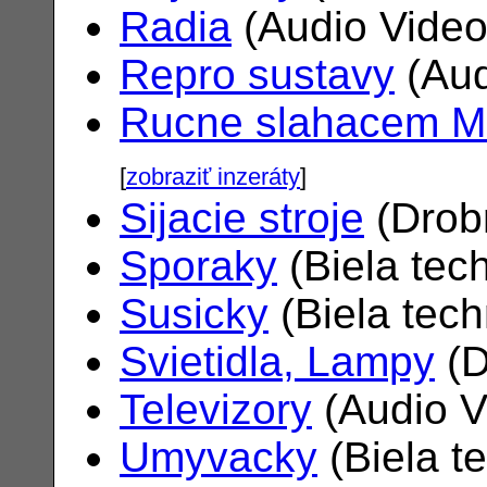
Radia
(Audio Vide
Repro sustavy
(Aud
Rucne slahacem M
[
zobraziť inzeráty
]
Sijacie stroje
(Drob
Sporaky
(Biela tec
Susicky
(Biela tec
Svietidla, Lampy
(D
Televizory
(Audio V
Umyvacky
(Biela t