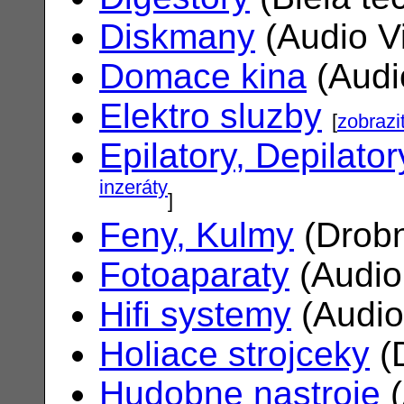
Diskmany
(Audio V
Domace kina
(Audi
Elektro sluzby
[
zobrazi
Epilatory, Depilator
inzeráty
]
Feny, Kulmy
(Drobn
Fotoaparaty
(Audio
Hifi systemy
(Audio
Holiace strojceky
(
Hudobne nastroje
(