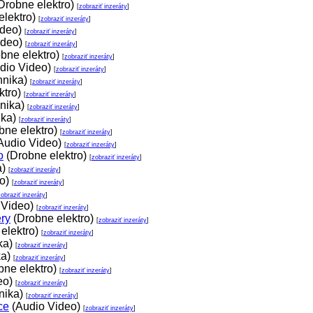
Drobne elektro)
[
zobraziť inzeráty
]
elektro)
[
zobraziť inzeráty
]
ideo)
[
zobraziť inzeráty
]
ideo)
[
zobraziť inzeráty
]
bne elektro)
[
zobraziť inzeráty
]
dio Video)
[
zobraziť inzeráty
]
hnika)
[
zobraziť inzeráty
]
ktro)
[
zobraziť inzeráty
]
hnika)
[
zobraziť inzeráty
]
ika)
[
zobraziť inzeráty
]
bne elektro)
[
zobraziť inzeráty
]
Audio Video)
[
zobraziť inzeráty
]
o
(Drobne elektro)
[
zobraziť inzeráty
]
a)
[
zobraziť inzeráty
]
eo)
[
zobraziť inzeráty
]
zobraziť inzeráty
]
 Video)
[
zobraziť inzeráty
]
ry
(Drobne elektro)
[
zobraziť inzeráty
]
elektro)
[
zobraziť inzeráty
]
ka)
[
zobraziť inzeráty
]
ka)
[
zobraziť inzeráty
]
bne elektro)
[
zobraziť inzeráty
]
eo)
[
zobraziť inzeráty
]
nika)
[
zobraziť inzeráty
]
ce
(Audio Video)
[
zobraziť inzeráty
]