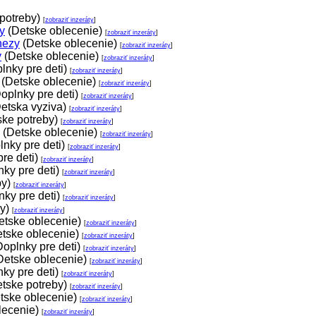
potreby)
[
zobraziť inzeráty
]
y
(Detske oblecenie)
[
zobraziť inzeráty
]
nezy
(Detske oblecenie)
[
zobraziť inzeráty
]
y
(Detske oblecenie)
[
zobraziť inzeráty
]
lnky pre deti)
[
zobraziť inzeráty
]
(Detske oblecenie)
[
zobraziť inzeráty
]
oplnky pre deti)
[
zobraziť inzeráty
]
etska vyziva)
[
zobraziť inzeráty
]
ske potreby)
[
zobraziť inzeráty
]
(Detske oblecenie)
[
zobraziť inzeráty
]
nky pre deti)
[
zobraziť inzeráty
]
re deti)
[
zobraziť inzeráty
]
ky pre deti)
[
zobraziť inzeráty
]
by)
[
zobraziť inzeráty
]
ky pre deti)
[
zobraziť inzeráty
]
by)
[
zobraziť inzeráty
]
etske oblecenie)
[
zobraziť inzeráty
]
tske oblecenie)
[
zobraziť inzeráty
]
oplnky pre deti)
[
zobraziť inzeráty
]
Detske oblecenie)
[
zobraziť inzeráty
]
ky pre deti)
[
zobraziť inzeráty
]
tske potreby)
[
zobraziť inzeráty
]
tske oblecenie)
[
zobraziť inzeráty
]
lecenie)
[
zobraziť inzeráty
]