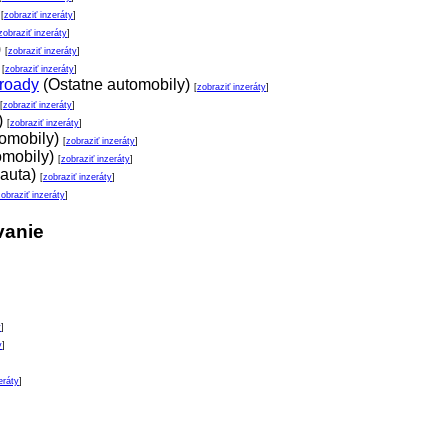
[
zobraziť inzeráty
]
zobraziť inzeráty
]
)
[
zobraziť inzeráty
]
)
[
zobraziť inzeráty
]
froady
(Ostatne automobily)
[
zobraziť inzeráty
]
[
zobraziť inzeráty
]
)
[
zobraziť inzeráty
]
tomobily)
[
zobraziť inzeráty
]
omobily)
[
zobraziť inzeráty
]
auta)
[
zobraziť inzeráty
]
zobraziť inzeráty
]
vanie
y
]
y
]
eráty
]