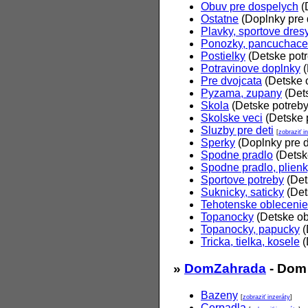
Obuv pre dospelych
(
Ostatne
(Doplnky pre 
Plavky, sportove dres
Ponozky, pancuchace
Postielky
(Detske pot
Potravinove doplnky
(
Pre dvojcata
(Detske 
Pyzama, zupany
(Det
Skola
(Detske potreb
Skolske veci
(Detske 
Sluzby pre deti
[
zobraziť i
Sperky
(Doplnky pre d
Spodne pradlo
(Detsk
Spodne pradlo, plien
Sportove potreby
(Det
Suknicky, saticky
(Det
Tehotenske oblecenie
Topanocky
(Detske ob
Topanocky, papucky
(
Tricka, tielka, kosele
(
»
DomZahrada
- Dom
Bazeny
[
zobraziť inzeráty
]
Cerpadla