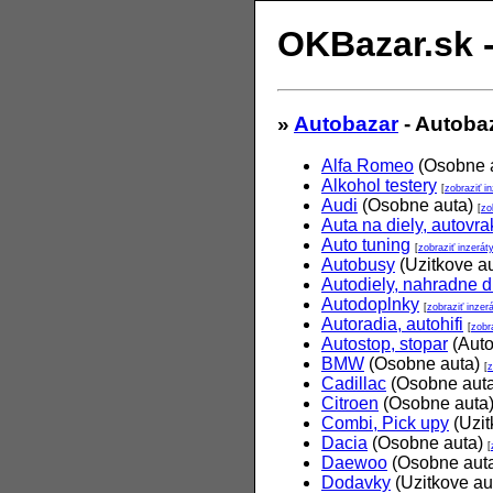
OKBazar.sk -
»
Autobazar
- Autoba
Alfa Romeo
(Osobne 
Alkohol testery
[
zobraziť i
Audi
(Osobne auta)
[
zo
Auta na diely, autovra
Auto tuning
[
zobraziť inzerát
Autobusy
(Uzitkove a
Autodiely, nahradne d
Autodoplnky
[
zobraziť inzer
Autoradia, autohifi
[
zobr
Autostop, stopar
(Auto
BMW
(Osobne auta)
[
z
Cadillac
(Osobne aut
Citroen
(Osobne auta
Combi, Pick upy
(Uzit
Dacia
(Osobne auta)
[
Daewoo
(Osobne aut
Dodavky
(Uzitkove au