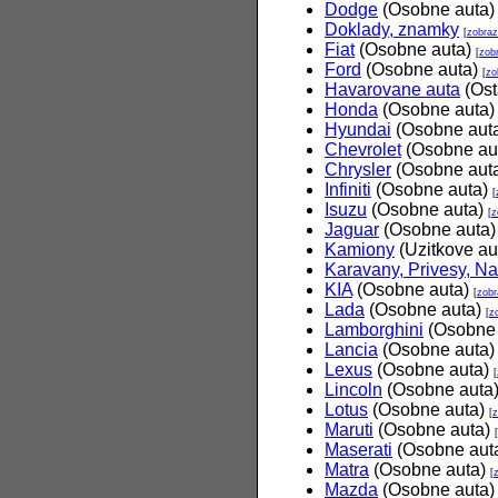
Dodge
(Osobne auta
Doklady, znamky
[
zobraz
Fiat
(Osobne auta)
[
zobr
Ford
(Osobne auta)
[
zo
Havarovane auta
(Ost
Honda
(Osobne auta
Hyundai
(Osobne aut
Chevrolet
(Osobne au
Chrysler
(Osobne aut
Infiniti
(Osobne auta)
[
Isuzu
(Osobne auta)
[
z
Jaguar
(Osobne auta
Kamiony
(Uzitkove au
Karavany, Privesy, N
KIA
(Osobne auta)
[
zobr
Lada
(Osobne auta)
[
z
Lamborghini
(Osobne
Lancia
(Osobne auta
Lexus
(Osobne auta)
[
Lincoln
(Osobne auta
Lotus
(Osobne auta)
[
z
Maruti
(Osobne auta)
[
Maserati
(Osobne aut
Matra
(Osobne auta)
[
Mazda
(Osobne auta