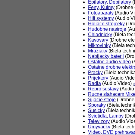
Epilatory, Depilatory
(
Feny, Kulmy
(Drobne 
Fotoaparaty
(Audio V
Hifi systemy
(Audio V
Holiace strojceky
(Dro
Hudobne nastroje
(Au
Chladnicky
(Biela tec
Kavovary
(Drobne ele
Mikrovlnky
(Biela tec
Mraziaky
(Biela techn
Nabijacky baterii
(Dro
Ostatne audio video
(
Ostatne drobne elektr
Pracky
(Biela technik
Prijektory
(Audio Vid
Radia
(Audio Video)
[
Repro sustavy
(Audio
Rucne slahacem Mixe
Sijacie stroje
(Drobne 
Sporaky
(Biela techni
Susicky
(Biela techni
Svietidla, Lampy
(Dro
Televizory
(Audio Vid
Umyvacky
(Biela tech
Video, DVD prehrava