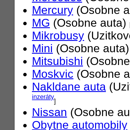
Mercury
(Osobne a
MG
(Osobne auta)
Mikrobusy
(Uzitkov
Mini
(Osobne auta
Mitsubishi
(Osobne
Moskvic
(Osobne a
Nakldane auta
(Uzi
inzeráty
]
Nissan
(Osobne au
Obytne automobily