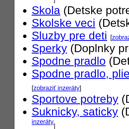
Skola
(Detske potr
Skolske veci
(Dets
Sluzby pre deti
[
zobraz
Sperky
(Doplnky pr
Spodne pradlo
(Det
Spodne pradlo, pli
[
zobraziť inzeráty
]
Sportove potreby
(
Suknicky, saticky
(
inzeráty
]