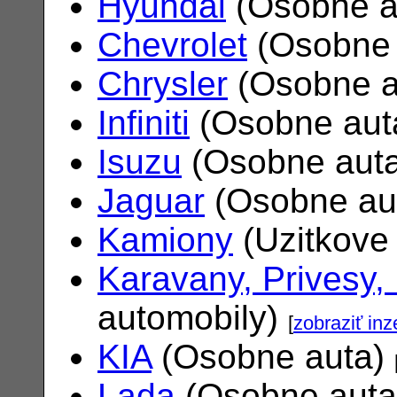
Hyundai
(Osobne a
Chevrolet
(Osobne 
Chrysler
(Osobne a
Infiniti
(Osobne aut
Isuzu
(Osobne aut
Jaguar
(Osobne au
Kamiony
(Uzitkove
Karavany, Privesy,
automobily)
[
zobraziť inz
KIA
(Osobne auta)
Lada
(Osobne aut