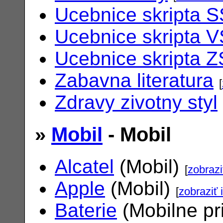
Ucebnice skripta S
Ucebnice skripta V
Ucebnice skripta Z
Zabavna literatura
[
Zdravy zivotny styl
»
Mobil
- Mobil
Alcatel
(Mobil)
[
zobrazi
Apple
(Mobil)
[
zobraziť 
Baterie
(Mobilne pr