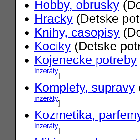
Hobby, obrusky
(Do
Hracky
(Detske po
Knihy, casopisy
(Do
Kociky
(Detske pot
Kojenecke potreby
inzeráty
]
Komplety, supravy
inzeráty
]
Kozmetika, parfem
inzeráty
]