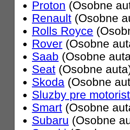
Proton
(Osobne au
Renault
(Osobne a
Rolls Royce
(Osobn
Rover
(Osobne aut
Saab
(Osobne aut
Seat
(Osobne auta
Skoda
(Osobne au
Sluzby pre motoris
Smart
(Osobne aut
Subaru
(Osobne au