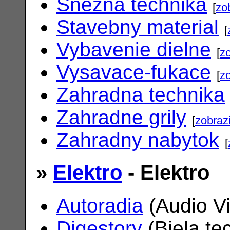
Snezna technika
[
zo
Stavebny material
[
Vybavenie dielne
[
zo
Vysavace-fukace
[
zo
Zahradna technika
Zahradne grily
[
zobrazi
Zahradny nabytok
[
»
Elektro
- Elektro
Autoradia
(Audio V
Digestory
(Biela te