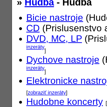
»
Hudba
- Hudba
Bicie nastroje
(Hudo
CD
(Prislusenstvo 
DVD, MC, LP
(Pris
inzeráty
]
Dychove nastroje
(
inzeráty
]
Elektronicke nastro
[
zobraziť inzeráty
]
Hudobne koncerty
[