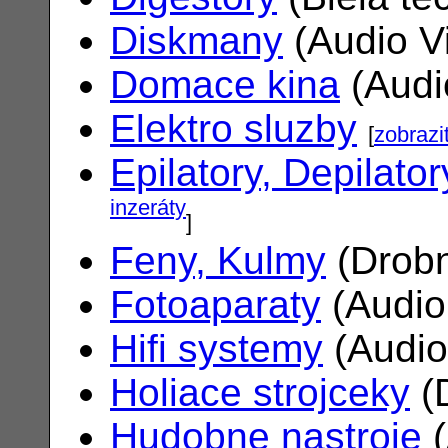
Diskmany
(Audio V
Domace kina
(Audi
Elektro sluzby
[
zobrazi
Epilatory, Depilator
inzeráty
]
Feny, Kulmy
(Drobn
Fotoaparaty
(Audio
Hifi systemy
(Audio
Holiace strojceky
(
Hudobne nastroje
(