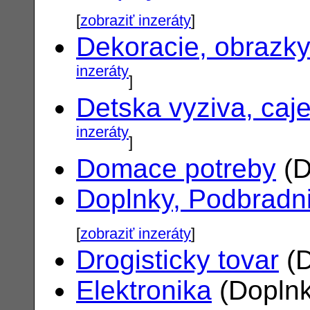
[
zobraziť inzeráty
]
Dekoracie, obrazk
inzeráty
]
Detska vyziva, caj
inzeráty
]
Domace potreby
(D
Doplnky, Podbradn
[
zobraziť inzeráty
]
Drogisticky tovar
(D
Elektronika
(Doplnk