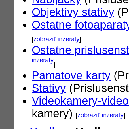
Objektivy stativy
(P
Ostatne fotoaparat
[
zobraziť inzeráty
]
Ostatne prislusens
inzeráty
]
Pamatove karty
(Pr
Stativy
(Prislusens
Videokamery-vide
kamery)
[
zobraziť inzeráty
]