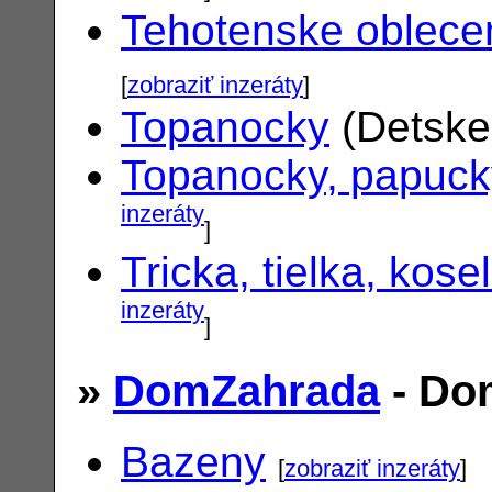
Tehotenske oblece
[
zobraziť inzeráty
]
Topanocky
(Detske
Topanocky, papuck
inzeráty
]
Tricka, tielka, kose
inzeráty
]
»
DomZahrada
- Do
Bazeny
[
zobraziť inzeráty
]