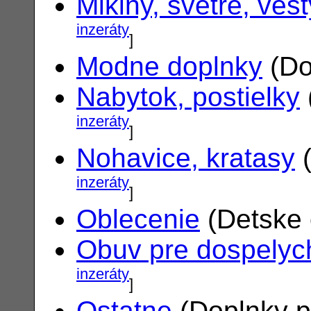
Mikiny, svetre, vest
inzeráty
]
Modne doplnky
(Do
Nabytok, postielky
inzeráty
]
Nohavice, kratasy
(
inzeráty
]
Oblecenie
(Detske 
Obuv pre dospelyc
inzeráty
]
Ostatne
(Doplnky p