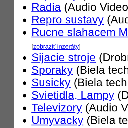
Radia
(Audio Vide
Repro sustavy
(Aud
Rucne slahacem M
[
zobraziť inzeráty
]
Sijacie stroje
(Drob
Sporaky
(Biela tec
Susicky
(Biela tec
Svietidla, Lampy
(D
Televizory
(Audio V
Umyvacky
(Biela t