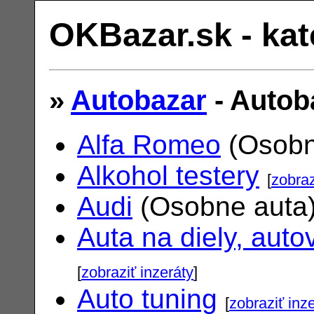
OKBazar.sk - kat
»
Autobazar
- Autob
Alfa Romeo
(Osobn
Alkohol testery
[
zobraz
Audi
(Osobne auta
Auta na diely, auto
[
zobraziť inzeráty
]
Auto tuning
[
zobraziť inz