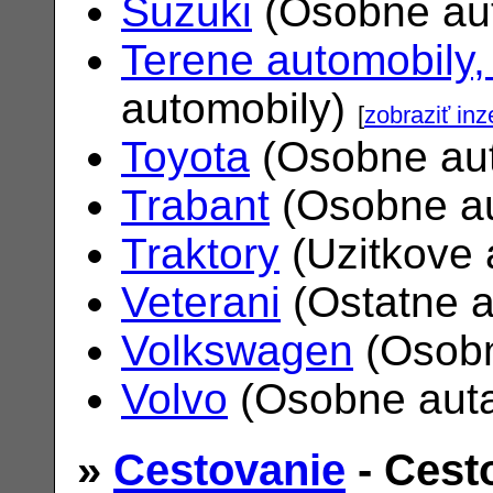
Suzuki
(Osobne au
Terene automobily,
automobily)
[
zobraziť inz
Toyota
(Osobne au
Trabant
(Osobne a
Traktory
(Uzitkove 
Veterani
(Ostatne 
Volkswagen
(Osobn
Volvo
(Osobne aut
»
Cestovanie
- Cest