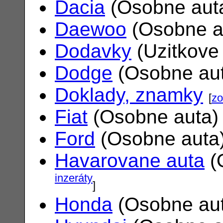
Dacia
(Osobne aut
Daewoo
(Osobne a
Dodavky
(Uzitkove
Dodge
(Osobne au
Doklady, znamky
[
zo
Fiat
(Osobne auta
Ford
(Osobne auta
Havarovane auta
(
inzeráty
]
Honda
(Osobne au