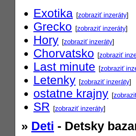
Exotika
[
zobraziť inzeráty
]
Grecko
[
zobraziť inzeráty
]
Hory
[
zobraziť inzeráty
]
Chorvatsko
[
zobraziť inz
Last minute
[
zobraziť inz
Letenky
[
zobraziť inzeráty
]
ostatne krajny
[
zobrazi
SR
[
zobraziť inzeráty
]
»
Deti
- Detsky baza