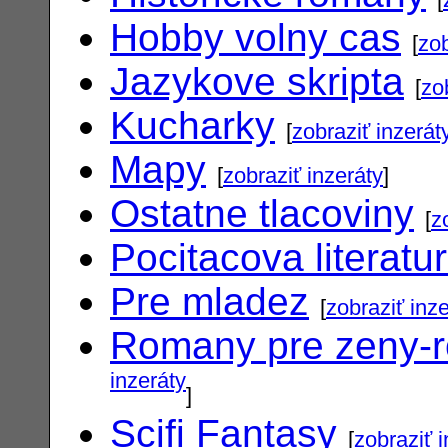
Hobby volny cas
[
zob
Jazykove skripta
[
zo
Kucharky
[
zobraziť inzerát
Mapy
[
zobraziť inzeráty
]
Ostatne tlacoviny
[
z
Pocitacova literatu
Pre mladez
[
zobraziť inz
Romany pre zeny-
inzeráty
]
Scifi Fantasy
[
zobraziť 