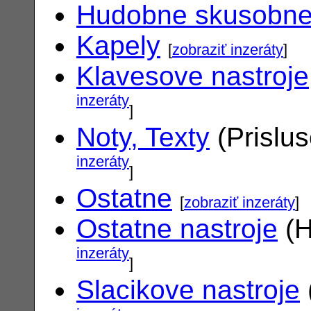
Hudobne skusobn
Kapely
[
zobraziť inzeráty
]
Klavesove nastroje
inzeráty
]
Noty, Texty
(Prislu
inzeráty
]
Ostatne
[
zobraziť inzeráty
]
Ostatne nastroje
(H
inzeráty
]
Slacikove nastroje