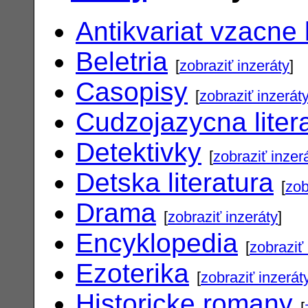
Antikvariat vzacne 
Beletria
[
zobraziť inzeráty
]
Casopisy
[
zobraziť inzerát
Cudzojazycna liter
Detektivky
[
zobraziť inzer
Detska literatura
[
zob
Drama
[
zobraziť inzeráty
]
Encyklopedia
[
zobraziť 
Ezoterika
[
zobraziť inzerát
Historicke romany
[