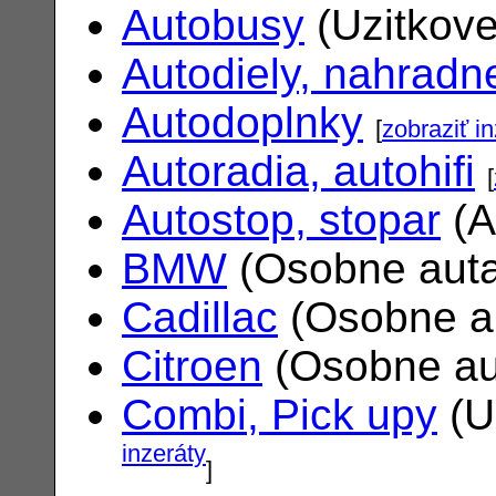
Autobusy
(Uzitkove
Autodiely, nahradne
Autodoplnky
[
zobraziť i
Autoradia, autohifi
[
Autostop, stopar
(A
BMW
(Osobne aut
Cadillac
(Osobne a
Citroen
(Osobne au
Combi, Pick upy
(U
inzeráty
]