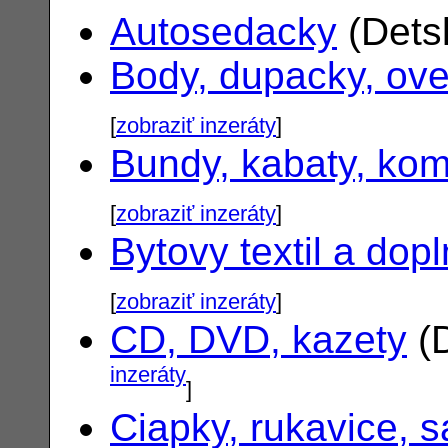
Autosedacky
(Dets
Body, dupacky, ove
[
zobraziť inzeráty
]
Bundy, kabaty, ko
[
zobraziť inzeráty
]
Bytovy textil a dop
[
zobraziť inzeráty
]
CD, DVD, kazety
(D
inzeráty
]
Ciapky, rukavice, s