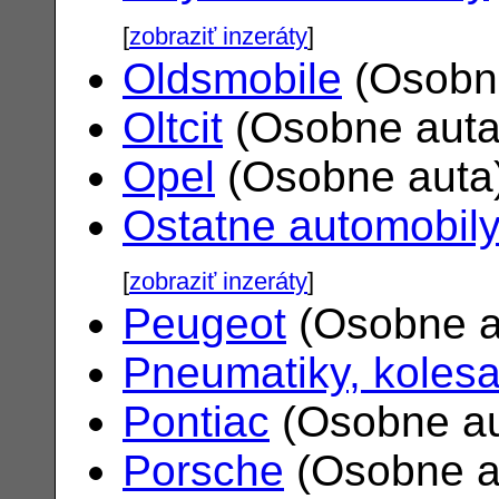
[
zobraziť inzeráty
]
Oldsmobile
(Osobn
Oltcit
(Osobne aut
Opel
(Osobne auta
Ostatne automobil
[
zobraziť inzeráty
]
Peugeot
(Osobne a
Pneumatiky, koles
Pontiac
(Osobne a
Porsche
(Osobne a