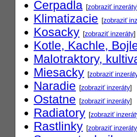
Cerpadla
[
zobraziť inzeráty
Klimatizacie
[
zobraziť in
Kosacky
[
zobraziť inzeráty
]
Kotle, Kachle, Bojl
Malotraktory, kultiv
Miesacky
[
zobraziť inzerát
Naradie
[
zobraziť inzeráty
]
Ostatne
[
zobraziť inzeráty
]
Radiatory
[
zobraziť inzerát
Rastlinky
[
zobraziť inzeráty