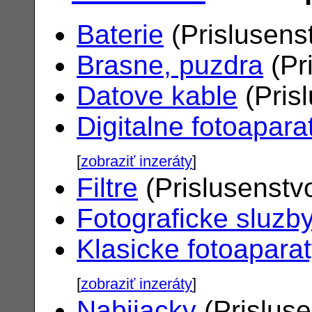
Baterie
(Prislusens
Brasne, puzdra
(Pr
Datove kable
(Pris
Digitalne fotoapara
[
zobraziť inzeráty
]
Filtre
(Prislusenstv
Fotograficke sluzb
Klasicke fotoapara
[
zobraziť inzeráty
]
Nabijacky
(Prislus