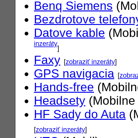
Benq Siemens
(Mob
Bezdrotove telefon
Datove kable
(Mobi
inzeráty
]
Faxy
[
zobraziť inzeráty
]
GPS navigacia
[
zobraz
Hands-free
(Mobiln
Headsety
(Mobilne 
HF Sady do Auta
(M
[
zobraziť inzeráty
]