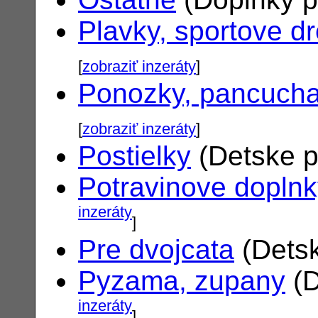
Plavky, sportove d
[
zobraziť inzeráty
]
Ponozky, pancuch
[
zobraziť inzeráty
]
Postielky
(Detske p
Potravinove dopln
inzeráty
]
Pre dvojcata
(Detsk
Pyzama, zupany
(D
inzeráty
]