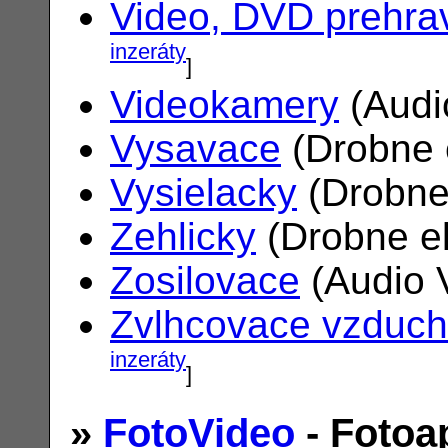
Video, DVD prehra
inzeráty
]
Videokamery
(Audi
Vysavace
(Drobne 
Vysielacky
(Drobne
Zehlicky
(Drobne el
Zosilovace
(Audio 
Zvlhcovace vzduc
inzeráty
]
»
FotoVideo
- Fotoa