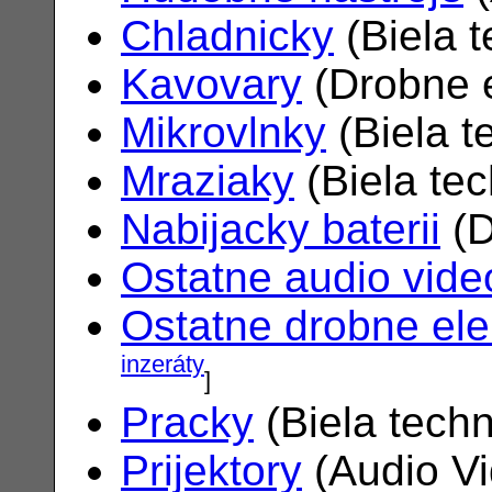
Chladnicky
(Biela 
Kavovary
(Drobne e
Mikrovlnky
(Biela t
Mraziaky
(Biela te
Nabijacky baterii
(D
Ostatne audio vide
Ostatne drobne ele
inzeráty
]
Pracky
(Biela tech
Prijektory
(Audio V