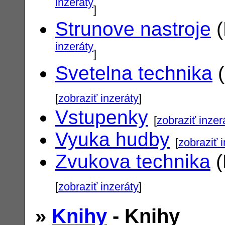
inzeráty
]
Strunove nastroje
(
inzeráty
]
Svetelna technika
(
[
zobraziť inzeráty
]
Vstupenky
[
zobraziť inzer
Vyuka hudby
[
zobraziť 
Zvukova technika
(
[
zobraziť inzeráty
]
»
Knihy
- Knihy