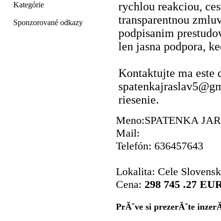
rychlou reakciou, c
Kategórie
transparentnou zmluv
Sponzorované odkazy
podpisanim prestudov
len jasna podpora, ke
Kontaktujte ma este 
spatenkajraslav5@gm
riesenie.
Meno:SPATENKA JA
Mail:
Telefón: 636457643
Lokalita: Cele Slovens
Cena:
298 745 .27 EU
PrĂˇve si prezerĂˇte inzer