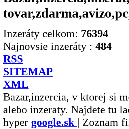
tovar,zdarma,avizo,p
Inzeráty celkom:
76394
Najnovsie inzeráty :
484
RSS
SITEMAP
XML
Bazar,inzercia, v ktorej si 
alebo inzeraty. Najdete tu la
hyper
google.sk
| Zoznam fi