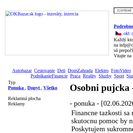
Podrobne
Každý kto
na infp@o
sú prepoč
Vitajte na
Autobazar
Cestovanie
Deti
DomZahrada
Elektro
FotoVideo
PodnikanieFinancie
Praca
Reality
Sluzby
Sport
Sta
Typ
Osobni pujcka 
Ponuka
,
Dopyt
,
Všetko
Reklamná plocha
- ponuka - [02.06.202
Reklamy
Financne tazkosti sa
skutocnu pomoc by n
Poskytujem sukromn