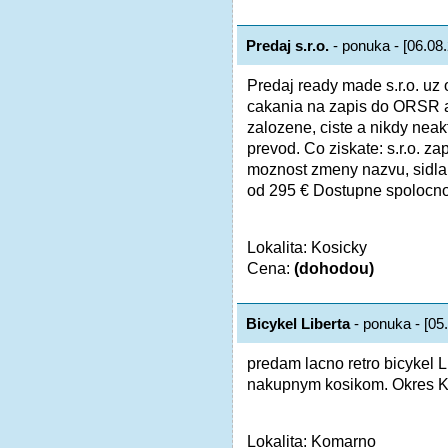
Predaj s.r.o.
- ponuka - [06.08
Predaj ready made s.r.o. uz
cakania na zapis do ORSR a
zalozene, ciste a nikdy neak
prevod. Co ziskate: s.r.o. 
moznost zmeny nazvu, sidla
od 295 € Dostupne spolocnost
Lokalita: Kosicky
Cena:
(dohodou)
Bicykel Liberta
- ponuka - [05
predam lacno retro bicykel 
nakupnym kosikom. Okres K
Lokalita: Komarno