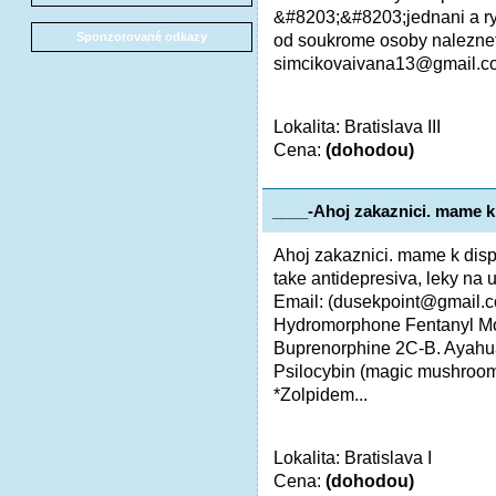
&#8203;&#8203;jednani a ryc
Sponzorované odkazy
od soukrome osoby naleznet
simcikovaivana13@gmail.co
Lokalita: Bratislava III
Cena:
(dohodou)
____-Ahoj zakaznici. mame k
Ahoj zakaznici. mame k dispo
take antidepresiva, leky n
Email: (dusekpoint@gmail
Hydromorphone Fentanyl M
Buprenorphine 2C-B. Ayahu
Psilocybin (magic mushroom
*Zolpidem...
Lokalita: Bratislava I
Cena:
(dohodou)