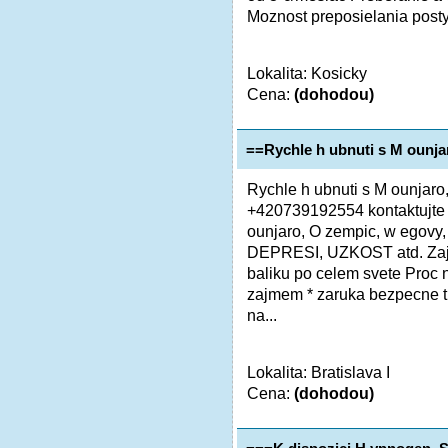
Moznost preposielania posty
Lokalita: Kosicky
Cena:
(dohodou)
==Rychle h ubnuti s M ounja
Rychle h ubnuti s M ounjaro
+420739192554 kontaktujte n
ounjaro, O zempic, w egovy
DEPRESI, UZKOST atd. Zajis
baliku po celem svete Proc
zajmem * zaruka bezpecne t
na...
Lokalita: Bratislava I
Cena:
(dohodou)