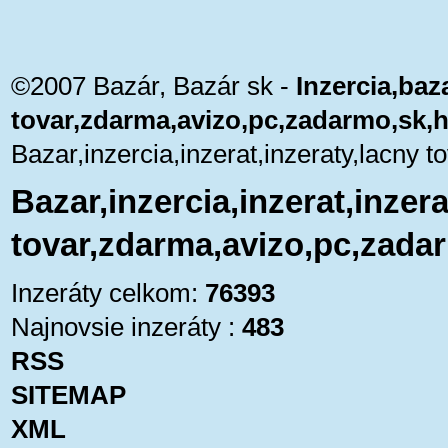
©2007 Bazár, Bazár sk -
Inzercia,baza
tovar,zdarma,avizo,pc,zadarmo,sk,
Bazar,inzercia,inzerat,inzeraty,lacny
Bazar,inzercia,inzerat,inzera
tovar,zdarma,avizo,pc,zada
Inzeráty celkom:
76393
Najnovsie inzeráty :
483
RSS
SITEMAP
XML