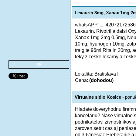
Lexaurin 3mg, Xanax 1mg 2
whatsAPP.......42072172586
Lexaurin, Rivotril a dalsi
Xanax 1mg 2mg 0,5mg, Neuro
10mg, hyunogen 10mg, zol
tralgite 96ml Ritalin 20mg, 
leky z ceske lekarny a ceske 
OK
Lokalita: Bratislava I
Cena:
(dohodou)
Virtualne sidlo Kosice
- ponu
Hladate doveryhodnu firemn
kancelariu? Nase virtualne s
podnikatelov, zivnostnikov aj
zaroven setrit cas aj peniaz
od 3 €/mesiac Preberanie a e