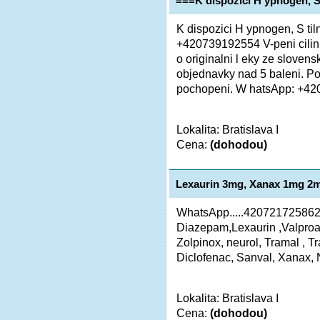
===K dispozici H ypnogen, S 
K dispozici H ypnogen, S til
+420739192554 V-peni cilin a 
o originalni l eky ze slovens
objednavky nad 5 baleni. Po
pochopeni. W hatsApp: +42
Lokalita: Bratislava I
Cena:
(dohodou)
Lexaurin 3mg, Xanax 1mg 2
WhatsApp.....420721725862
Diazepam,Lexaurin ,Valproa
Zolpinox, neurol, Tramal , Tr
Diclofenac, Sanval, Xanax, Ne
Lokalita: Bratislava I
Cena:
(dohodou)