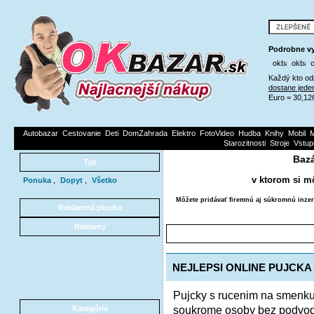
Podrobne vy
Každý kto od
dostane jede
Euro = 30,12
Autobazar
Cestovanie
Deti
DomZahrada
Elektro
FotoVideo
Hudba
Knihy
Mobil
M
Starozitnosti
Stroje
Vstup
Bazá
Typ
v ktorom si m
Ponuka
,
Dopyt
,
Všetko
Môžete pridávať firemnú aj súkromnú inzer
Reklamná plocha
Reklamy
NEJLEPSI ONLINE PUJCKA
Pujcky s rucenim na smenku 
soukrome osoby bez podvodu
Kategórie