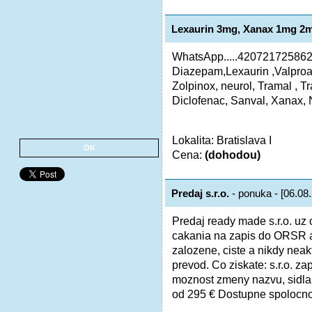
Lexaurin 3mg, Xanax 1mg 2
WhatsApp.....420721725862
Diazepam,Lexaurin ,Valproa
Zolpinox, neurol, Tramal , Tr
Diclofenac, Sanval, Xanax, Ne
Lokalita: Bratislava I
OK
Cena:
(dohodou)
Predaj s.r.o.
- ponuka - [06.08
Predaj ready made s.r.o. uz
cakania na zapis do ORSR a
zalozene, ciste a nikdy neak
prevod. Co ziskate: s.r.o. 
moznost zmeny nazvu, sidla
od 295 € Dostupne spolocnost