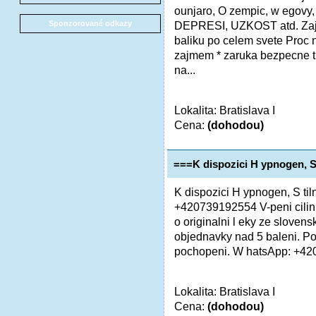
ounjaro, O zempic, w egovy
Sponzorované odkazy
DEPRESI, UZKOST atd. Zajis
baliku po celem svete Proc
zajmem * zaruka bezpecne t
na...
Lokalita: Bratislava I
Cena:
(dohodou)
===K dispozici H ypnogen, S 
K dispozici H ypnogen, S til
+420739192554 V-peni cilin a 
o originalni l eky ze slovens
objednavky nad 5 baleni. Po
pochopeni. W hatsApp: +42
Lokalita: Bratislava I
Cena:
(dohodou)