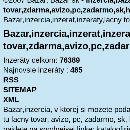
©2007 Bazár, Bazár sk -
Inzercia,baza
tovar,zdarma,avizo,pc,zadarmo,sk,
Bazar,inzercia,inzerat,inzeraty,lacny
Bazar,inzercia,inzerat,inzera
tovar,zdarma,avizo,pc,zada
Inzeráty celkom:
76389
Najnovsie inzeráty :
485
RSS
SITEMAP
XML
Bazar,inzercia, v ktorej si mozete pod
tu lacny tovar, avizo, pc, zadarmo, sk
najdete na spodnejsej linke:
katalogfi