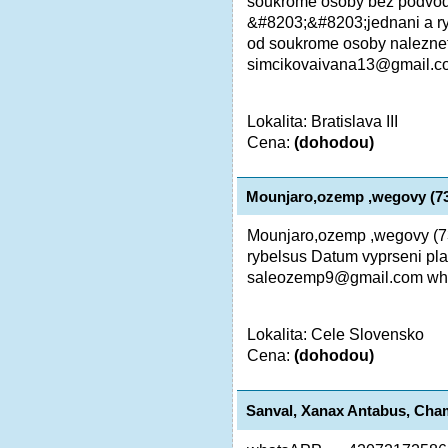
soukrome osoby bez podvodu
&#8203;&#8203;jednani a ryc
od soukrome osoby naleznet
simcikovaivana13@gmail.co
Lokalita: Bratislava III
Cena:
(dohodou)
Mounjaro,ozemp ,wegovy (7
Mounjaro,ozemp ,wegovy 
rybelsus Datum vyprseni plat
saleozemp9@gmail.com wha
Lokalita: Cele Slovensko
Cena:
(dohodou)
Sanval, Xanax Antabus, Cham