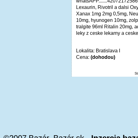
whatsAPP.......42072172586
Lexaurin, Rivotril a dalsi
Xanax 1mg 2mg 0,5mg, Neuro
10mg, hyunogen 10mg, zol
tralgite 96ml Ritalin 20mg, 
leky z ceske lekarny a ceske 
Lokalita: Bratislava I
Cena:
(dohodou)
S