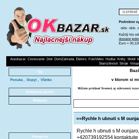
Podrobne vy
Každý kto od
dostane jede
Euro = 30,12
Autobazar
Cestovanie
Deti
DomZahrada
Elektro
FotoVideo
Hudba
Knihy
Mobil
M
Starozitnosti
Stroje
Vstup
Bazá
Typ
v ktorom si m
Ponuka
,
Dopyt
,
Všetko
Môžete pridávať firemnú aj súkromnú inzer
Reklamná plocha
Reklamy
==Rychle h ubnuti s M ounja
Rychle h ubnuti s M ounjaro
+420739192554 kontaktujte n
Kategórie