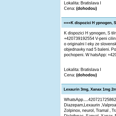
Lokalita: Bratislava I
Cena:
(dohodou)
===K dispozici H ypnogen, S 
K dispozici H ypnogen, S til
+420739192554 V-peni cilin a 
o originalni l eky ze slovens
objednavky nad 5 baleni. Po
pochopeni. W hatsApp: +42
Lokalita: Bratislava I
Cena:
(dohodou)
Lexaurin 3mg, Xanax 1mg 2
WhatsApp.....420721725862
Diazepam,Lexaurin ,Valproa
Zolpinox, neurol, Tramal , Tr
Diclofenac, Sanval, Xanax, Ne