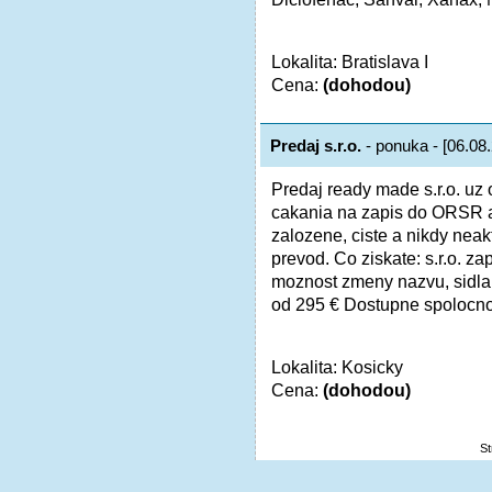
Lokalita: Bratislava I
Cena:
(dohodou)
Predaj s.r.o.
- ponuka - [06.08
Predaj ready made s.r.o. uz
cakania na zapis do ORSR a
zalozene, ciste a nikdy neak
prevod. Co ziskate: s.r.o. 
moznost zmeny nazvu, sidla
od 295 € Dostupne spolocnost
Lokalita: Kosicky
Cena:
(dohodou)
S