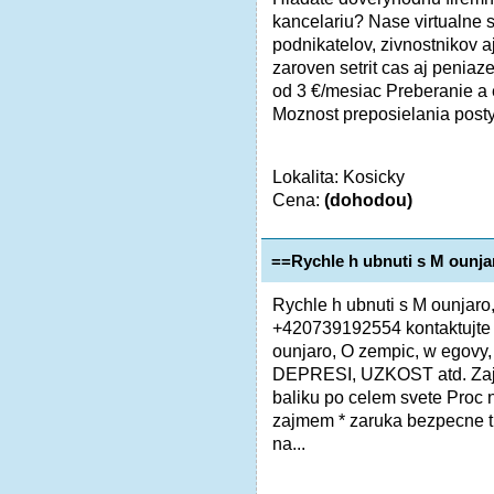
kancelariu? Nase virtualne s
podnikatelov, zivnostnikov aj
zaroven setrit cas aj peniaz
od 3 €/mesiac Preberanie a e
Moznost preposielania posty
Lokalita: Kosicky
Cena:
(dohodou)
==Rychle h ubnuti s M ounja
Rychle h ubnuti s M ounjaro
+420739192554 kontaktujte n
ounjaro, O zempic, w egovy
DEPRESI, UZKOST atd. Zajis
baliku po celem svete Proc
zajmem * zaruka bezpecne t
na...