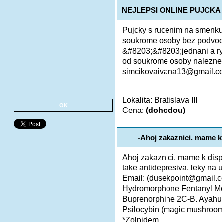
NEJLEPSI ONLINE PUJCKA
Pujcky s rucenim na smenku 
soukrome osoby bez podvodu
&#8203;&#8203;jednani a ryc
od soukrome osoby naleznet
simcikovaivana13@gmail.co
Lokalita: Bratislava III
OK
Cena:
(dohodou)
____-Ahoj zakaznici. mame k
Ahoj zakaznici. mame k dispo
take antidepresiva, leky n
Email: (dusekpoint@gmail
Hydromorphone Fentanyl M
Buprenorphine 2C-B. Ayahu
Psilocybin (magic mushroom
*Zolpidem...