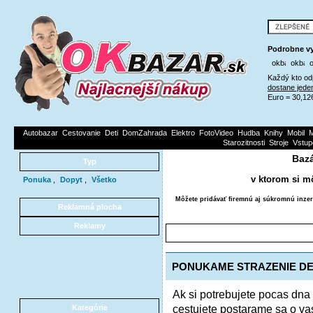
Podrobne vy
Každý kto od
dostane jede
Euro = 30,12
Autobazar
Cestovanie
Deti
DomZahrada
Elektro
FotoVideo
Hudba
Knihy
Mobil
M
Starozitnosti
Stroje
Vstup
Bazá
Typ
v ktorom si m
Ponuka
,
Dopyt
,
Všetko
Môžete pridávať firemnú aj súkromnú inzer
Reklamná plocha
Reklamy
PONUKAME STRAZENIE DE
Ak si potrebujete pocas dna 
cestujete postarame sa o v
Kategórie