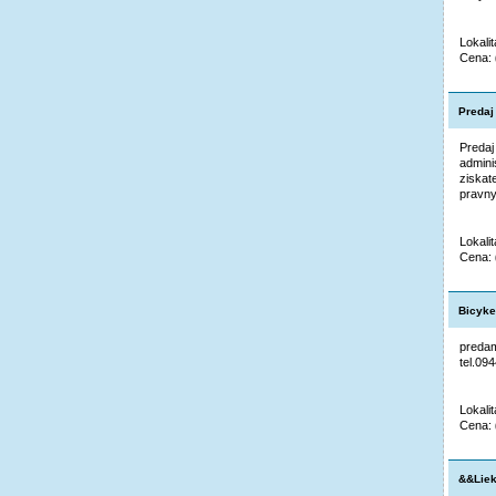
Lokalit
Cena:
Predaj 
Predaj
admini
ziskat
pravny
Lokali
Cena:
Bicyke
predam
tel.09
Lokali
Cena:
&&Liek