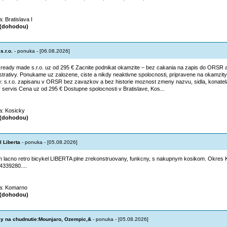
a: Bratislava I
(dohodou)
s.r.o.
- ponuka - [06.08.2026]
 ready made s.r.o. uz od 295 € Zacnite podnikat okamzite – bez cakania na zapis do ORSR 
strativy. Ponukame uz zalozene, ciste a nikdy neaktivne spolocnosti, pripravene na okamzit
e: s.r.o. zapisanu v ORSR bez zavazkov a bez historie moznost zmeny nazvu, sidla, konate
 servis Cena uz od 295 € Dostupne spolocnosti v Bratislave, Kos...
ta: Kosicky
(dohodou)
l Liberta
- ponuka - [05.08.2026]
 lacno retro bicykel LIBERTA plne zrekonstruovany, funkcny, s nakupnym kosikom. Okres
44339280....
ta: Komarno
(dohodou)
y na chudnutie:Mounjaro, Ozempic,&
- ponuka - [05.08.2026]