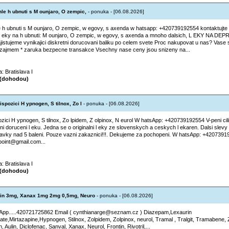
le h ubnuti s M ounjaro, O zempic,
- ponuka - [06.08.2026]
 h ubnuti s M ounjaro, O zempic, w egovy, s axenda w hatsapp: +420739192554 kontaktujte 
 eky na h ubnuti: M ounjaro, O zempic, w egovy, s axenda a mnoho dalsich, L EKY NA D
ajistujeme vynikajici diskretni dorucovani baliku po celem svete Proc nakupovat u nas? Vase 
zajmem * zaruka bezpecne transakce Vsechny nase ceny jsou snizeny na...
a: Bratislava I
(dohodou)
spozici H ypnogen, S tilnox, Zo l
- ponuka - [06.08.2026]
zici H ypnogen, S tilnox, Zo lpidem, Z olpinox, N eurol W hatsApp: +420739192554 V-peni cilin a
tni doruceni l eku. Jedna se o originalni l eky ze slovenskych a ceskych l ekaren. Dalsi slevy 
avky nad 5 baleni. Pouze vazni zakaznici!!!. Dekujeme za pochopeni. W hatsApp: +4207391
oint@gmail.com...
a: Bratislava I
(dohodou)
in 3mg, Xanax 1mg 2mg 0,5mg, Neuro
- ponuka - [06.08.2026]
pp.....420721725862 Email ( cynthianarge@seznam.cz ) Diazepam,Lexaurin
oate,Mirtazapine,Hypnogen, Stilnox, Zolpidem, Zolpinox, neurol, Tramal , Tralgit, Tramabene, Z
, Aulin, Diclofenac, Sanval, Xanax, Neurol, Frontin, Rivotril,...