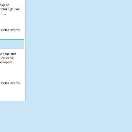
ieky na
ntaktujte nas
 ...
Detail inzerátu
v. Staci nas
Dorucenie
 Diazepam
Detail inzerátu