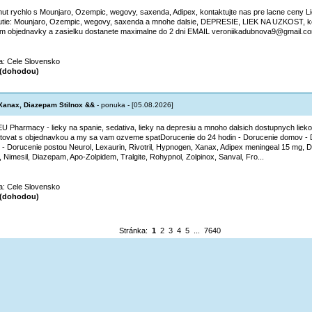
ut rychlo s Mounjaro, Ozempic, wegovy, saxenda, Adipex, kontaktujte nas pre lacne ceny L
tie: Mounjaro, Ozempic, wegovy, saxenda a mnohe dalsie, DEPRESIE, LIEK NA UZKOST, ko
m objednavky a zasielku dostanete maximalne do 2 dni EMAIL veroniikadubnova9@gmail.com
ta: Cele Slovensko
(dohodou)
anax, Diazepam Stilnox &&
- ponuka - [05.08.2026]
EU Pharmacy - lieky na spanie, sedativa, lieky na depresiu a mnoho dalsich dostupnych lieko
tovat s objednavkou a my sa vam ozveme spatDorucenie do 24 hodin - Dorucenie domov - 
 - Dorucenie postou Neurol, Lexaurin, Rivotril, Hypnogen, Xanax, Adipex meningeal 15 mg,
x, Nimesil, Diazepam, Apo-Zolpidem, Tralgite, Rohypnol, Zolpinox, Sanval, Fro...
ta: Cele Slovensko
(dohodou)
Stránka:
1
2
3
4
5
...
7640