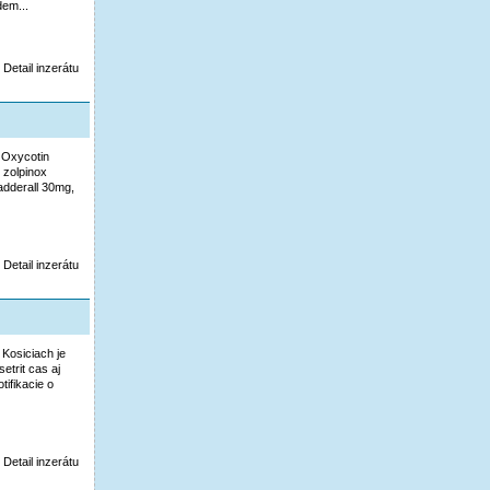
em...
Detail inzerátu
i Oxycotin
 zolpinox
adderall 30mg,
Detail inzerátu
Kosiciach je
etrit cas aj
ifikacie o
Detail inzerátu