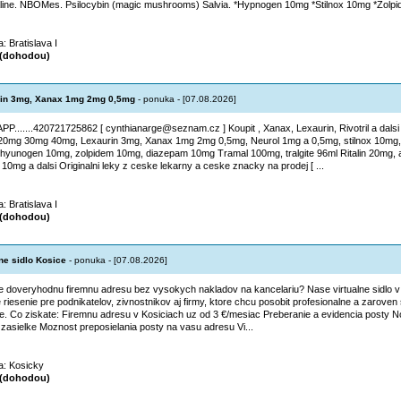
ine. NBOMes. Psilocybin (magic mushrooms) Salvia. *Hypnogen 10mg *Stilnox 10mg *Zolpid
a: Bratislava I
(dohodou)
in 3mg, Xanax 1mg 2mg 0,5mg
- ponuka - [07.08.2026]
PP.......420721725862 [ cynthianarge@seznam.cz ] Koupit , Xanax, Lexaurin, Rivotril a dals
0mg 30mg 40mg, Lexaurin 3mg, Xanax 1mg 2mg 0,5mg, Neurol 1mg a 0,5mg, stilnox 10mg,
hyunogen 10mg, zolpidem 10mg, diazepam 10mg Tramal 100mg, tralgite 96ml Ritalin 20mg, 
 10mg a dalsi Originalni leky z ceske lekarny a ceske znacky na prodej [ ...
a: Bratislava I
(dohodou)
lne sidlo Kosice
- ponuka - [07.08.2026]
e doveryhodnu firemnu adresu bez vysokych nakladov na kancelariu? Nase virtualne sidlo v 
 riesenie pre podnikatelov, zivnostnikov aj firmy, ktore chcu posobit profesionalne a zaroven s
e. Co ziskate: Firemnu adresu v Kosiciach uz od 3 €/mesiac Preberanie a evidencia posty Not
ej zasielke Moznost preposielania posty na vasu adresu Vi...
ta: Kosicky
(dohodou)