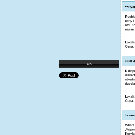
==Rych
Rychle
ceny L
atd. Z
nasim 
Lokalit
Cena:
===K di
OK
K dispo
diskre
objedn
dusekp
Lokalit
Cena:
Lexaur
WhatsA
,Valpr
Korylan