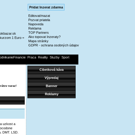
Pridat Inzerat zdarma
Editovat/mazat
Pozvat priatela
Napoveda
Reklama
TOP Partners
@okbazar.sk
Ako topovat Inzeraty?
kurzom 1 Euro =
Mapa stránky
GDPR - ochrana osobných údajov
odnikanieFinancie
Praca
Reality
Sluzby
Sport
Cibetková káva
Výpredaj
Banner
rátov naraz!
Reklamy
na uzkost a
rocodone
a. DMT. LSD.