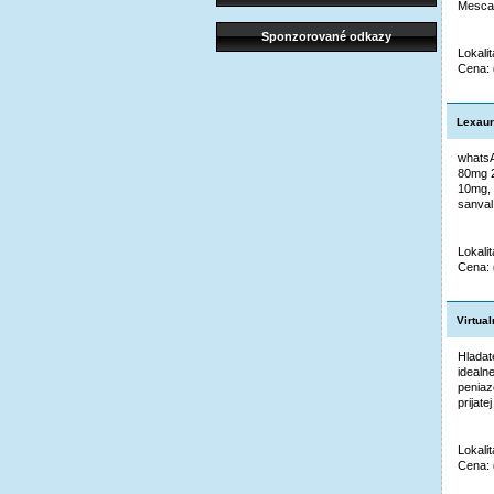
Mescal
Sponzorované odkazy
Lokalit
Cena:
Lexaur
whatsA
80mg 2
10mg, 
sanval
Lokalit
Cena:
Virtua
Hladat
idealne
peniaz
prijat
Lokali
Cena: