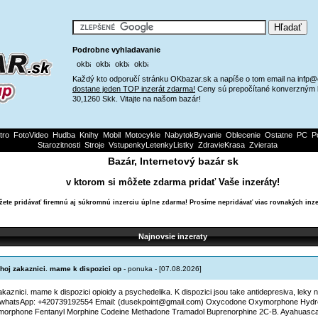
Podrobne vyhladavanie
Každý kto odporučí stránku OKbazar.sk a napíše o tom email na infp
dostane jeden TOP inzerát zdarma!
Ceny sú prepočítané konverzným 
30,1260 Skk. Vitajte na našom bazár!
tro
FotoVideo
Hudba
Knihy
Mobil
Motocykle
NabytokByvanie
Oblecenie
Ostatne
PC
P
Starozitnosti
Stroje
VstupenkyLetenkyListky
ZdravieKrasa
Zvierata
Bazár, Internetový bazár sk
v ktorom si môžete zdarma pridať Vaše inzeráty!
ete pridávať firemnú aj súkromnú inzerciu úplne zdarma! Prosíme nepridávať viac rovnakých inze
Najnovsie inzeraty
hoj zakaznici. mame k dispozici op
- ponuka - [07.08.2026]
akaznici. mame k dispozici opioidy a psychedelika. K dispozici jsou take antidepresiva, leky 
. whatsApp: +420739192554 Email: (dusekpoint@gmail.com) Oxycodone Oxymorphone Hyd
orphone Fentanyl Morphine Codeine Methadone Tramadol Buprenorphine 2C-B. Ayahuasc