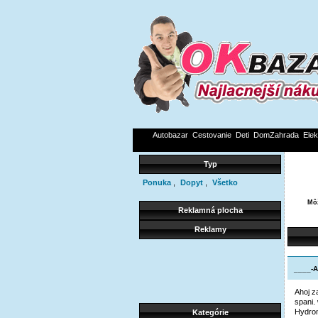
Autobazar
Cestovanie
Deti
DomZahrada
Elek
Typ
Ponuka
,
Dopyt
,
Všetko
Môž
Reklamná plocha
Reklamy
____-A
Ahoj z
spani
Hydrom
Kategórie