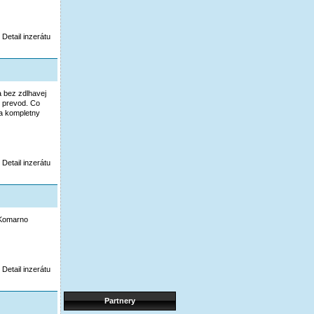
Detail inzerátu
a bez zdlhavej
y prevod. Co
la kompletny
Detail inzerátu
 Komarno
Detail inzerátu
Partnery