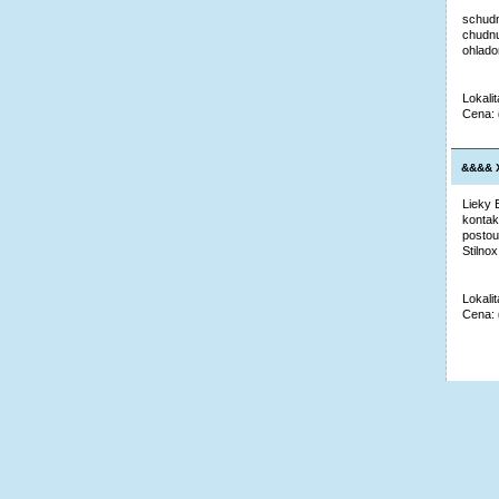
schudn
chudnu
ohlado
Lokali
Cena:
&&&& X
Lieky 
kontak
postou
Stilno
Lokali
Cena: