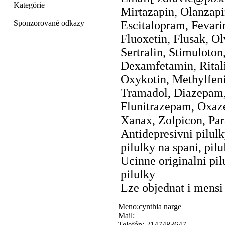
Kategórie
Mirtazapin, Olanzapi
Sponzorované odkazy
Escitalopram, Fevari
Fluoxetin, Flusak, O
Sertralin, Stimuloton
Dexamfetamin, Rital
Oxykotin, Methylfen
Tramadol, Diazepam
Flunitrazepam, Oxa
Xanax, Zolpicon, Par
Antidepresivni pilul
pilulky na spani, pilu
Ucinne originalni pil
pilulky
Lze objednat i mensi
Meno:cynthia narge
Mail:
Telefón: 2147483647