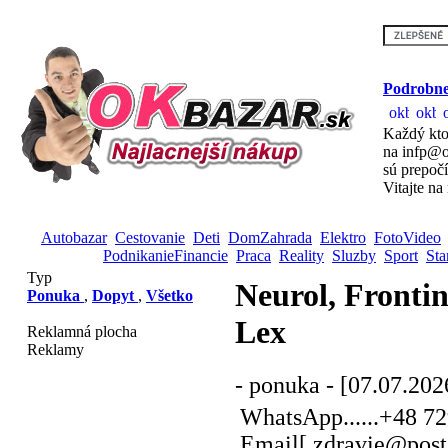
Podrobne
Každý kto
na infp@o
sú prepoč
Vitajte na
Autobazar
Cestovanie
Deti
DomZahrada
Elektro
FotoVideo
PodnikanieFinancie
Praca
Reality
Sluzby
Sport
Sta
Typ
Neurol, Frontin
Ponuka
,
Dopyt
,
Všetko
Lex
Reklamná plocha
Reklamy
- ponuka - [07.07.202
WhatsApp......+48 7
Email[ zdravie@post.