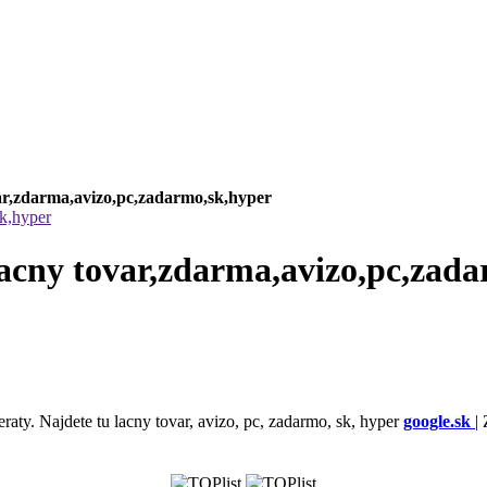
ovar,zdarma,avizo,pc,zadarmo,sk,hyper
sk,hyper
,lacny tovar,zdarma,avizo,pc,zad
eraty. Najdete tu lacny tovar, avizo, pc, zadarmo, sk, hyper
google.sk
|