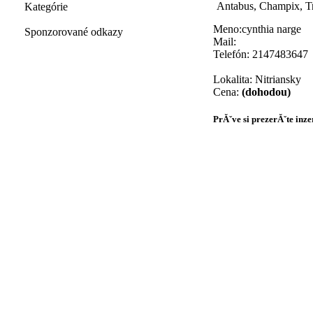
Antabus, Champix, Tra
Kategórie
Meno:cynthia narge
Sponzorované odkazy
Mail:
Telefón: 2147483647
Lokalita: Nitriansky
Cena:
(dohodou)
PrĂˇve si prezerĂˇte inze