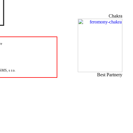
Chakra
re
SMS, s r.o.
Best Partnery