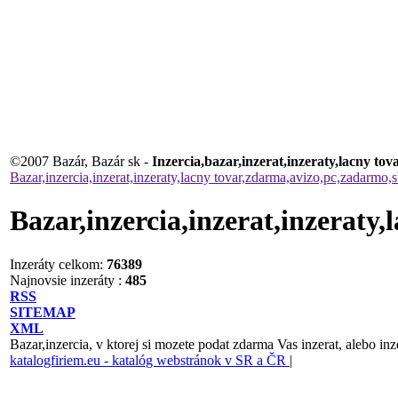
©2007 Bazár, Bazár sk -
Inzercia,bazar,inzerat,inzeraty,lacny t
Bazar,inzercia,inzerat,inzeraty,lacny tovar,zdarma,avizo,pc,zadarmo,
Bazar,inzercia,inzerat,inzeraty
Inzeráty celkom:
76389
Najnovsie inzeráty :
485
RSS
SITEMAP
XML
Bazar,inzercia, v ktorej si mozete podat zdarma Vas inzerat, alebo inz
katalogfiriem.eu - katalóg webstránok v SR a ČR
|