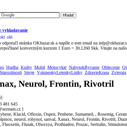
 vyhladavanie
 odporučí stránku OKbazar.sk a napíše o tom email na infp@okbazar.
repočítané konverzným kurzom 1 Euro = 30,1260 Skk. Vitajte na našo
eo
Hudba
Knihy
Mobil
Motocykle
NabytokByvanie
Oblecenie
Os
Starozitnosti
Stroje
VstupenkyLetenkyListky
ZdravieKrasa
Zvierata
nax, Neurol, Frontin, Rivotril
6]
3 481 645
@seznam.cz ]
xybene, Klacid, Ofloxin, Ospen, Penbene, Sumamed, , Rosemig, Gerat
lpinox, neurol, rohynol, sanval, Xanax, Neurol, Frontin, Rivotril, Dia
, Fluoxetin, Flusak, Olwexya, Prothiaden, Prozac, Sertralin, Stimuloton