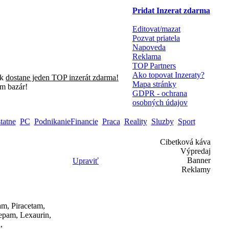
Pridat Inzerat zdarma
Editovat/mazat
Pozvat priatela
Napoveda
Reklama
TOP Partners
Ako topovat Inzeraty?
sk
dostane jeden TOP inzerát zdarma!
Mapa stránky
m bazár!
GDPR - ochrana
osobných údajov
tatne
PC
PodnikanieFinancie
Praca
Reality
Sluzby
Sport
Cibetková káva
Výpredaj
Banner
Upraviť
Reklamy
am, Piracetam,
zepam, Lexaurin,
,