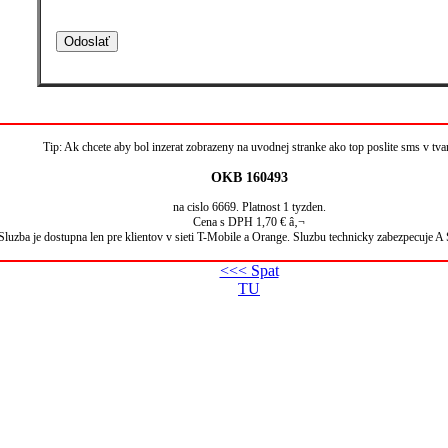
Tip: Ak chcete aby bol inzerat zobrazeny na uvodnej stranke ako top poslite sms v tva
OKB 160493
na cislo 6669. Platnost 1 tyzden.
Cena s DPH 1,70 € â‚¬
Sluzba je dostupna len pre klientov v sieti T-Mobile a Orange. Sluzbu technicky zabezpecuje A 
<<< Spat
TU