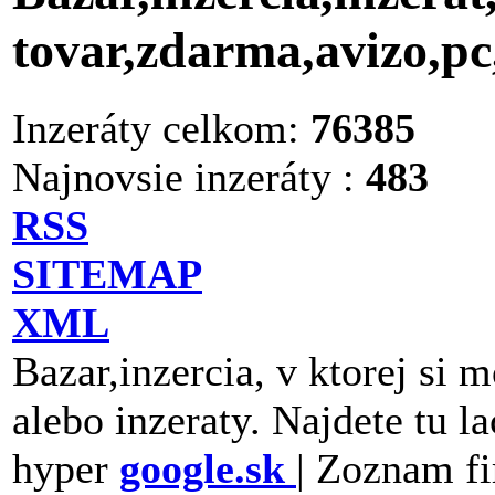
tovar,zdarma,avizo,p
Inzeráty celkom:
76385
Najnovsie inzeráty :
483
RSS
SITEMAP
XML
Bazar,inzercia, v ktorej si 
alebo inzeraty. Najdete tu la
hyper
google.sk
| Zoznam fi