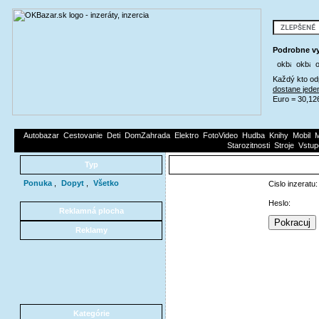
Podrobne vy
Každý kto od
dostane jede
Euro = 30,12
Autobazar
Cestovanie
Deti
DomZahrada
Elektro
FotoVideo
Hudba
Knihy
Mobil
M
Starozitnosti
Stroje
Vstup
Typ
Ponuka
,
Dopyt
,
Všetko
Cislo inzeratu:
Heslo:
Reklamná plocha
Reklamy
Kategórie