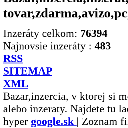
tovar,zdarma,avizo,p
Inzeráty celkom:
76394
Najnovsie inzeráty :
483
RSS
SITEMAP
XML
Bazar,inzercia, v ktorej si 
alebo inzeraty. Najdete tu la
hyper
google.sk
| Zoznam fi