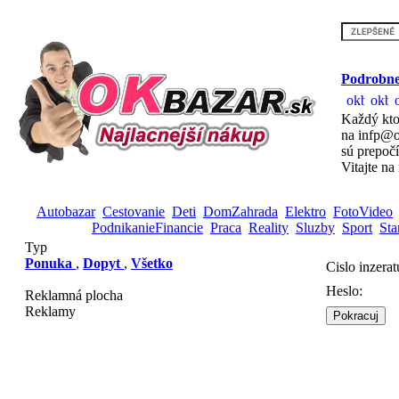
Podrobne
Každý kto
na infp@o
sú prepoč
Vitajte na
Autobazar
Cestovanie
Deti
DomZahrada
Elektro
FotoVideo
PodnikanieFinancie
Praca
Reality
Sluzby
Sport
Sta
Typ
Ponuka
,
Dopyt
,
Všetko
Cislo inzerat
Heslo:
Reklamná plocha
Reklamy