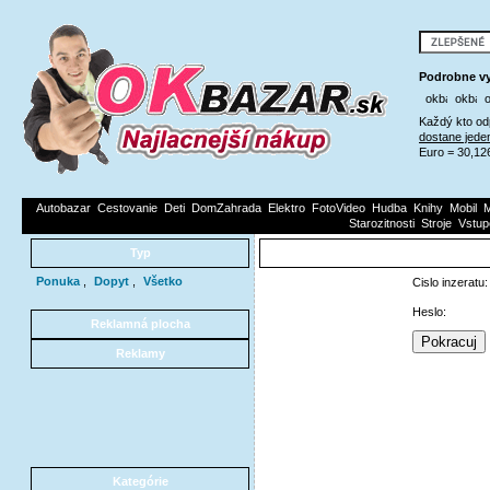
Podrobne vy
Každý kto od
dostane jede
Euro = 30,12
Autobazar
Cestovanie
Deti
DomZahrada
Elektro
FotoVideo
Hudba
Knihy
Mobil
M
Starozitnosti
Stroje
Vstup
Typ
Ponuka
,
Dopyt
,
Všetko
Cislo inzeratu:
Heslo:
Reklamná plocha
Reklamy
Kategórie