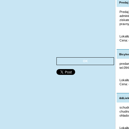
Predaj 
Predaj
admini
ziskat
pravny
Lokali
Cena:
Bicyke
OK
predam
tel.09
Lokali
Cena:
&&Liek
schudn
chudnu
ohlado
Lokali