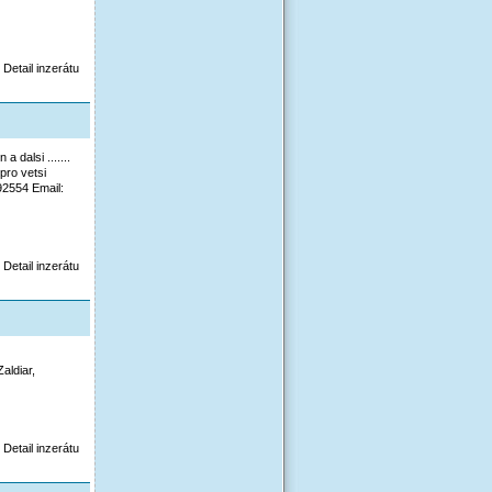
Detail inzerátu
 dalsi .......
pro vetsi
92554 Email:
Detail inzerátu
aldiar,
Detail inzerátu