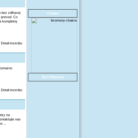
a bez zdlhavej
Chakra
y prevod. Co
la kompletny
Detail inzerátu
 Komarno
Best Partnery
Detail inzerátu
ieky na
ntaktujte nas
 ...