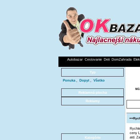
Autobazar
Cestovanie
Deti
DomZahrada
Elek
Typ
Ponuka
,
Dopyt
,
Všetko
Môž
Reklamná plocha
Reklamy
==Rych
Rychle
ceny L
atd. Z
Kategórie