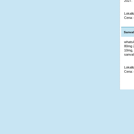
2027. 
Lokali
Cena:
Sanval
whatsA
80mg 2
10mg, 
sanval
Lokalit
Cena: