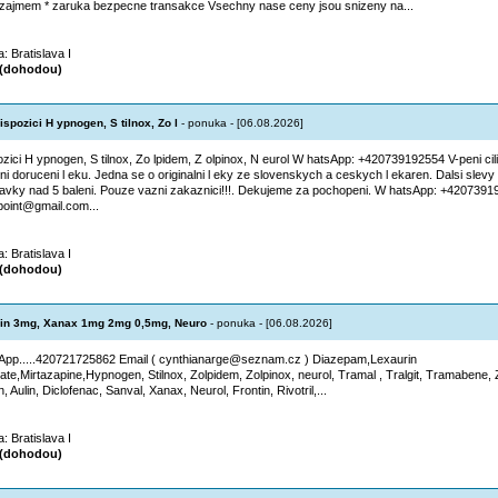
zajmem * zaruka bezpecne transakce Vsechny nase ceny jsou snizeny na...
a: Bratislava I
(dohodou)
spozici H ypnogen, S tilnox, Zo l
- ponuka - [06.08.2026]
zici H ypnogen, S tilnox, Zo lpidem, Z olpinox, N eurol W hatsApp: +420739192554 V-peni cilin a
tni doruceni l eku. Jedna se o originalni l eky ze slovenskych a ceskych l ekaren. Dalsi slevy 
avky nad 5 baleni. Pouze vazni zakaznici!!!. Dekujeme za pochopeni. W hatsApp: +4207391
oint@gmail.com...
a: Bratislava I
(dohodou)
in 3mg, Xanax 1mg 2mg 0,5mg, Neuro
- ponuka - [06.08.2026]
pp.....420721725862 Email ( cynthianarge@seznam.cz ) Diazepam,Lexaurin
oate,Mirtazapine,Hypnogen, Stilnox, Zolpidem, Zolpinox, neurol, Tramal , Tralgit, Tramabene, Z
, Aulin, Diclofenac, Sanval, Xanax, Neurol, Frontin, Rivotril,...
a: Bratislava I
(dohodou)