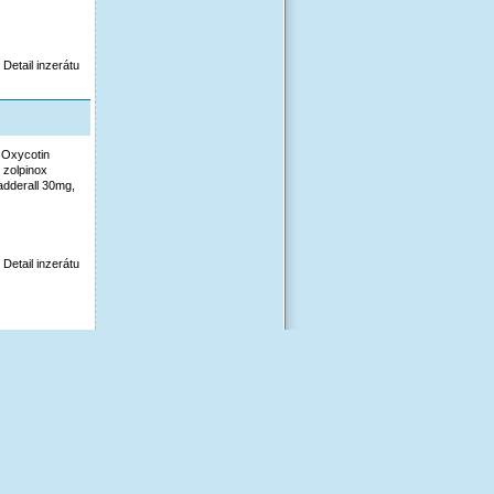
Detail inzerátu
i Oxycotin
 zolpinox
adderall 30mg,
Detail inzerátu