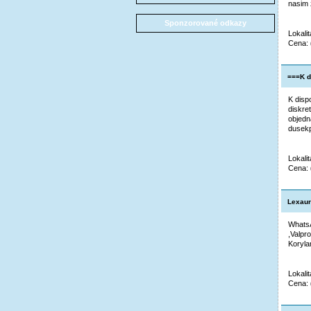
nasim 
Sponzorované odkazy
Lokalit
Cena:
===K di
K dispo
diskre
objedn
dusekp
Lokalit
Cena:
Lexaur
WhatsA
,Valpr
Korylan
Lokalit
Cena: