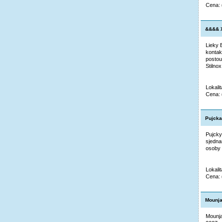
Cena:
&&&& X
Lieky 
kontak
postou
Stilno
Lokali
Cena:
Pujcka
Pujcky
sjedna
osoby 
Lokalit
Cena:
Mounja
Mounja