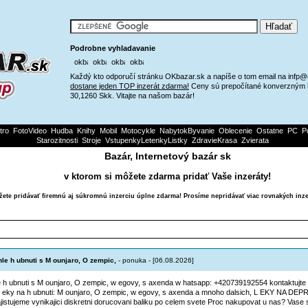
Podrobne vyhladavanie
Každý kto odporučí stránku OKbazar.sk a napíše o tom email na infp
dostane jeden TOP inzerát zdarma!
Ceny sú prepočítané konverzným 
30,1260 Skk. Vitajte na našom bazár!
tro
FotoVideo
Hudba
Knihy
Mobil
Motocykle
NabytokByvanie
Oblecenie
Ostatne
PC
P
Starozitnosti
Stroje
VstupenkyLetenkyListky
ZdravieKrasa
Zvierata
Bazár, Internetový bazár sk
v ktorom si môžete zdarma pridať Vaše inzeráty!
ete pridávať firemnú aj súkromnú inzerciu úplne zdarma! Prosíme nepridávať viac rovnakých inze
Najnovsie inzeraty
le h ubnuti s M ounjaro, O zempic,
- ponuka - [06.08.2026]
 h ubnuti s M ounjaro, O zempic, w egovy, s axenda w hatsapp: +420739192554 kontaktujte 
 eky na h ubnuti: M ounjaro, O zempic, w egovy, s axenda a mnoho dalsich, L EKY NA D
ajistujeme vynikajici diskretni dorucovani baliku po celem svete Proc nakupovat u nas? Vase 