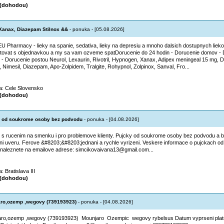
(dohodou)
anax, Diazepam Stilnox &&
- ponuka - [05.08.2026]
EU Pharmacy - lieky na spanie, sedativa, lieky na depresiu a mnoho dalsich dostupnych lieko
tovat s objednavkou a my sa vam ozveme spatDorucenie do 24 hodin - Dorucenie domov - 
 - Dorucenie postou Neurol, Lexaurin, Rivotril, Hypnogen, Xanax, Adipex meningeal 15 mg,
x, Nimesil, Diazepam, Apo-Zolpidem, Tralgite, Rohypnol, Zolpinox, Sanval, Fro...
ta: Cele Slovensko
(dohodou)
 od soukrome osoby bez podvodu
- ponuka - [04.08.2026]
 s rucenim na smenku i pro problemove klienty. Pujcky od soukrome osoby bez podvodu a b
ni uveru. Ferove &#8203;&#8203;jednani a rychle vyrizeni. Veskere informace o pujckach o
naleznete na emailove adrese: simcikovaivana13@gmail.com...
a: Bratislava III
(dohodou)
ro,ozemp ,wegovy (739193923)
- ponuka - [04.08.2026]
ro,ozemp ,wegovy (739193923) Mounjaro Ozempic wegovy rybelsus Datum vyprseni platn