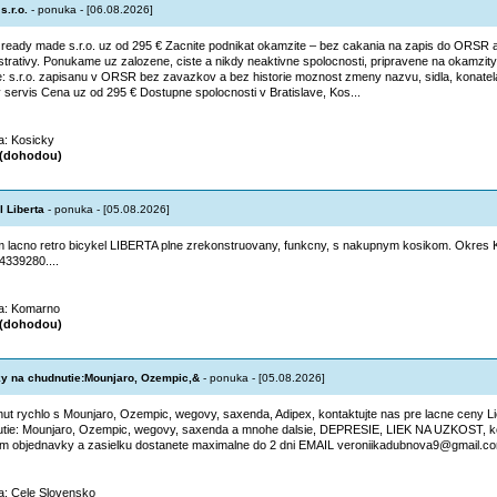
s.r.o.
- ponuka - [06.08.2026]
 ready made s.r.o. uz od 295 € Zacnite podnikat okamzite – bez cakania na zapis do ORSR 
strativy. Ponukame uz zalozene, ciste a nikdy neaktivne spolocnosti, pripravene na okamzit
e: s.r.o. zapisanu v ORSR bez zavazkov a bez historie moznost zmeny nazvu, sidla, konate
 servis Cena uz od 295 € Dostupne spolocnosti v Bratislave, Kos...
ta: Kosicky
(dohodou)
l Liberta
- ponuka - [05.08.2026]
 lacno retro bicykel LIBERTA plne zrekonstruovany, funkcny, s nakupnym kosikom. Okres
44339280....
ta: Komarno
(dohodou)
y na chudnutie:Mounjaro, Ozempic,&
- ponuka - [05.08.2026]
ut rychlo s Mounjaro, Ozempic, wegovy, saxenda, Adipex, kontaktujte nas pre lacne ceny L
tie: Mounjaro, Ozempic, wegovy, saxenda a mnohe dalsie, DEPRESIE, LIEK NA UZKOST, ko
m objednavky a zasielku dostanete maximalne do 2 dni EMAIL veroniikadubnova9@gmail.com
ta: Cele Slovensko