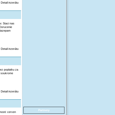
Detail inzerátu
v. Staci nas
Dorucenie
 Diazepam
Detail inzerátu
ez poplatku za
d soukrome
Detail inzerátu
Partnery
osti: cerven