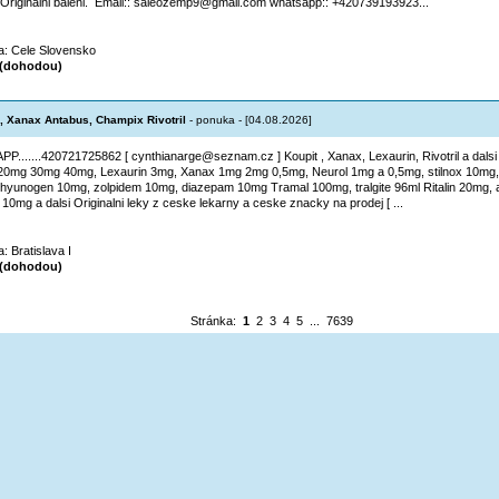
Originalni baleni. Email:: saleozemp9@gmail.com whatsapp:: +420739193923...
ta: Cele Slovensko
(dohodou)
, Xanax Antabus, Champix Rivotril
- ponuka - [04.08.2026]
PP.......420721725862 [ cynthianarge@seznam.cz ] Koupit , Xanax, Lexaurin, Rivotril a dals
0mg 30mg 40mg, Lexaurin 3mg, Xanax 1mg 2mg 0,5mg, Neurol 1mg a 0,5mg, stilnox 10mg,
hyunogen 10mg, zolpidem 10mg, diazepam 10mg Tramal 100mg, tralgite 96ml Ritalin 20mg, 
 10mg a dalsi Originalni leky z ceske lekarny a ceske znacky na prodej [ ...
a: Bratislava I
(dohodou)
Stránka:
1
2
3
4
5
...
7639