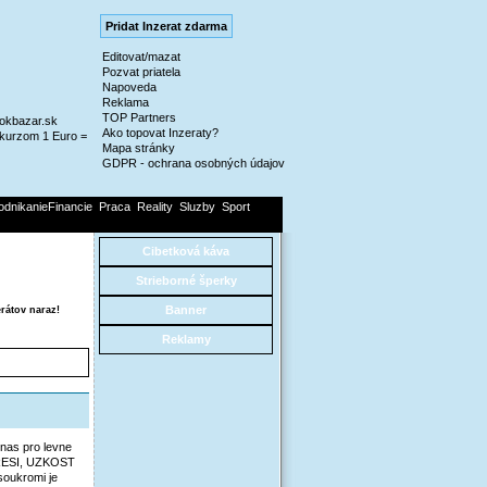
Pridat Inzerat zdarma
Editovat/mazat
Pozvat priatela
Napoveda
Reklama
TOP Partners
@okbazar.sk
Ako topovat Inzeraty?
kurzom 1 Euro =
Mapa stránky
GDPR - ochrana osobných údajov
odnikanieFinancie
Praca
Reality
Sluzby
Sport
Cibetková káva
Strieborné šperky
Banner
rátov naraz!
Reklamy
nas pro levne
EPRESI, UZKOST
soukromi je