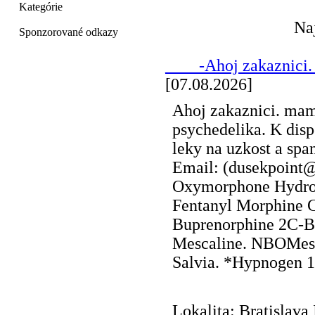
Kategórie
Na
Sponzorované odkazy
____-Ahoj zakaznici.
[07.08.2026]
Ahoj zakaznici. mam
psychedelika. K disp
leky na uzkost a sp
Email: (dusekpoint
Oxymorphone Hydro
Fentanyl Morphine 
Buprenorphine 2C-B
Mescaline. NBOMes.
Salvia. *Hypnogen 
Lokalita: Bratislava 