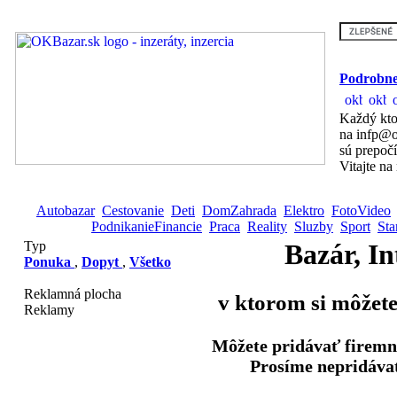
Podrobne
Každý kto
na infp@o
sú prepoč
Vitajte na
Autobazar
Cestovanie
Deti
DomZahrada
Elektro
FotoVideo
PodnikanieFinancie
Praca
Reality
Sluzby
Sport
Sta
Typ
Bazár, In
Ponuka
,
Dopyt
,
Všetko
Reklamná plocha
v ktorom si môžete
Reklamy
Môžete pridávať firemn
Prosíme nepridávať