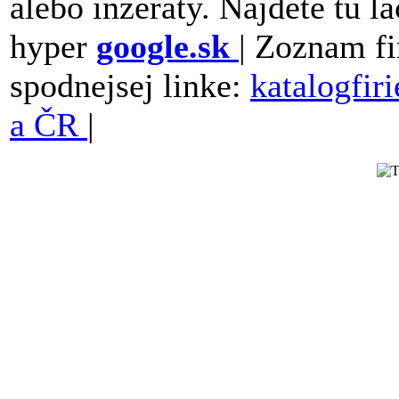
alebo inzeraty. Najdete tu la
hyper
google.sk
| Zoznam fi
spodnejsej linke:
katalogfir
a ČR
|