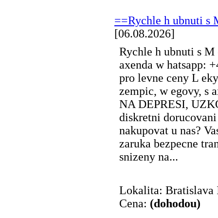
==Rychle h ubnuti s 
[06.08.2026]
Rychle h ubnuti s M 
axenda w hatsapp: +
pro levne ceny L eky
zempic, w egovy, s 
NA DEPRESI, UZKOST
diskretni dorucovani
nakupovat u nas? Va
zaruka bezpecne tra
snizeny na...
Lokalita: Bratislava 
Cena:
(dohodou)