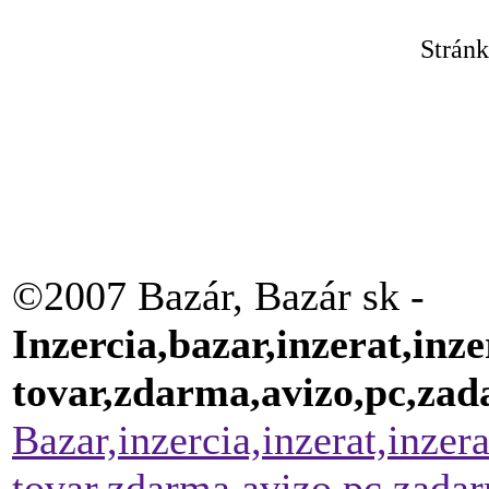
Strán
©2007 Bazár, Bazár sk -
Inzercia,bazar,inzerat,inze
tovar,zdarma,avizo,pc,za
Bazar,inzercia,inzerat,inzer
tovar,zdarma,avizo,pc,zada