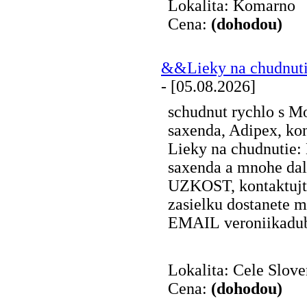
Lokalita: Komarno
Cena:
(dohodou)
&&Lieky na chudnut
- [05.08.2026]
schudnut rychlo s M
saxenda, Adipex, kon
Lieky na chudnutie:
saxenda a mnohe da
UZKOST, kontaktujt
zasielku dostanete 
EMAIL veroniikadu
Lokalita: Cele Slov
Cena:
(dohodou)