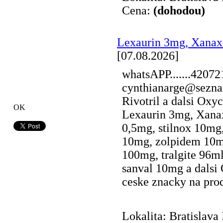
Cena:
(dohodou)
Lexaurin 3mg, Xana
[07.08.2026]
whatsAPP.......4207
cynthianarge@seznam
Rivotril a dalsi Ox
OK
Lexaurin 3mg, Xana
0,5mg, stilnox 10mg
10mg, zolpidem 10m
100mg, tralgite 96ml
sanval 10mg a dalsi 
ceske znacky na prode
Lokalita: Bratislava 