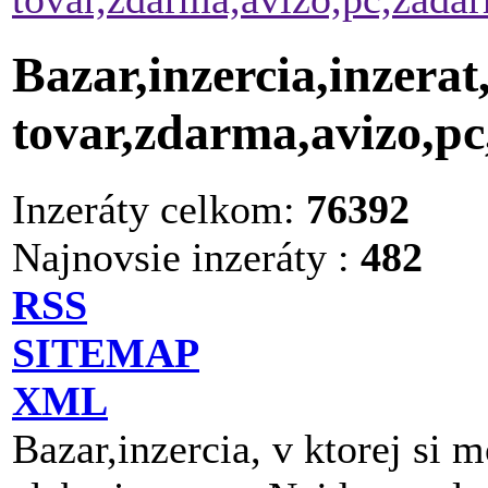
Bazar,inzercia,inzerat
tovar,zdarma,avizo,p
Inzeráty celkom:
76392
Najnovsie inzeráty :
482
RSS
SITEMAP
XML
Bazar,inzercia, v ktorej si 