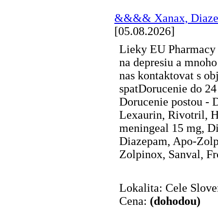
&&&& Xanax, Diaze
[05.08.2026]
Lieky EU Pharmacy - 
na depresiu a mnoho 
nas kontaktovat s o
spatDorucenie do 24
Dorucenie postou - 
Lexaurin, Rivotril,
meningeal 15 mg, Di
Diazepam, Apo-Zolpi
Zolpinox, Sanval, Fro
Lokalita: Cele Slov
Cena:
(dohodou)