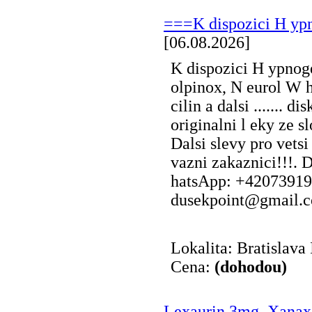
===K dispozici H ypno
[06.08.2026]
K dispozici H ypnoge
olpinox, N eurol W
cilin a dalsi ....... d
originalni l eky ze s
Dalsi slevy pro vets
vazni zakaznici!!!.
hatsApp: +42073919
dusekpoint@gmail.c
Lokalita: Bratislava 
Cena:
(dohodou)
Lexaurin 3mg, Xana