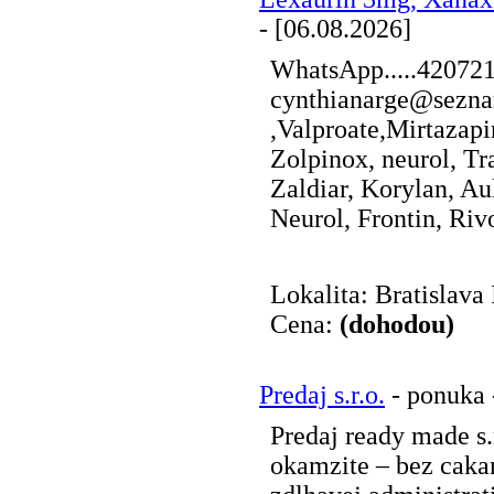
- [06.08.2026]
WhatsApp.....42072
cynthianarge@sezna
,Valproate,Mirtazap
Zolpinox, neurol, Tr
Zaldiar, Korylan, Au
Neurol, Frontin, Rivot
Lokalita: Bratislava 
Cena:
(dohodou)
Predaj s.r.o.
- ponuka 
Predaj ready made s.
okamzite – bez caka