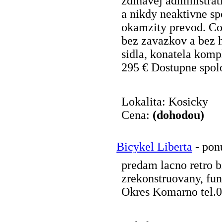
zdlhavej administrat
a nikdy neaktivne sp
okamzity prevod. Co 
bez zavazkov a bez 
sidla, konatela komp
295 € Dostupne spolo
Lokalita: Kosicky
Cena:
(dohodou)
Bicykel Liberta
- pon
predam lacno retro 
zrekonstruovany, fu
Okres Komarno tel.0