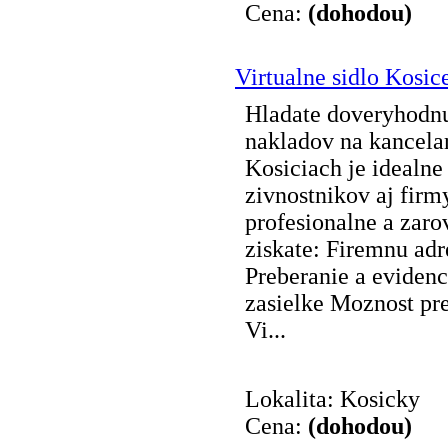
Cena:
(dohodou)
Virtualne sidlo Kosic
Hladate doveryhodnu
nakladov na kancelar
Kosiciach je idealne 
zivnostnikov aj firm
profesionalne a zarov
ziskate: Firemnu adr
Preberanie a evidenci
zasielke Moznost pre
Vi...
Lokalita: Kosicky
Cena:
(dohodou)