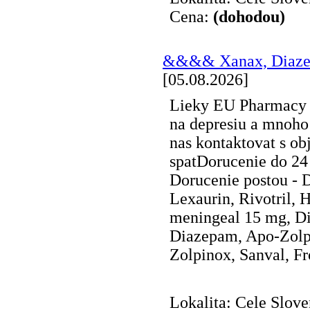
Cena:
(dohodou)
&&&& Xanax, Diaze
[05.08.2026]
Lieky EU Pharmacy - 
na depresiu a mnoho 
nas kontaktovat s o
spatDorucenie do 24
Dorucenie postou - 
Lexaurin, Rivotril,
meningeal 15 mg, Di
Diazepam, Apo-Zolpi
Zolpinox, Sanval, Fro
Lokalita: Cele Slov