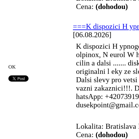
Cena:
(dohodou)
===K dispozici H ypno
[06.08.2026]
K dispozici H ypnoge
olpinox, N eurol W
cilin a dalsi ....... d
OK
originalni l eky ze s
Dalsi slevy pro vets
vazni zakaznici!!!.
hatsApp: +42073919
dusekpoint@gmail.c
Lokalita: Bratislava 
Cena:
(dohodou)