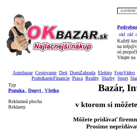
Podrobne
Každý kto
na infp@o
sú prepoč
Vitajte na
Autobazar
Cestovanie
Deti
DomZahrada
Elektro
FotoVideo
PodnikanieFinancie
Praca
Reality
Sluzby
Sport
Sta
Typ
Bazár, In
Ponuka
,
Dopyt
,
Všetko
Reklamná plocha
v ktorom si môžete
Reklamy
Môžete pridávať firemn
Prosíme nepridávať