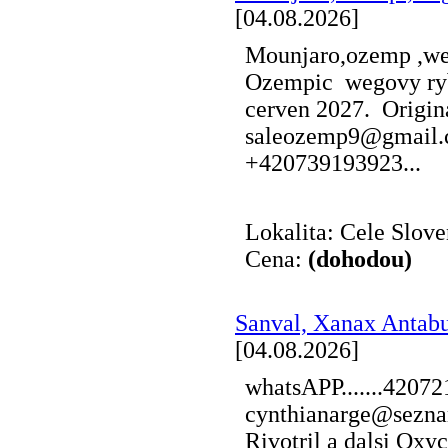
[04.08.2026]
Mounjaro,ozemp ,w
Ozempic wegovy rybe
cerven 2027. Origina
saleozemp9@gmail.
+420739193923...
Lokalita: Cele Slov
Cena:
(dohodou)
Sanval, Xanax Antabu
[04.08.2026]
whatsAPP.......4207
cynthianarge@seznam
Rivotril a dalsi Ox