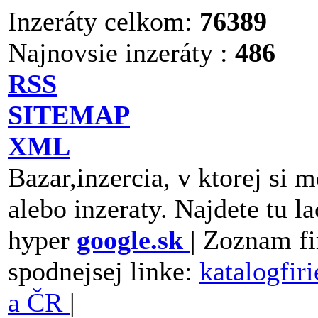
Inzeráty celkom:
76389
Najnovsie inzeráty :
486
RSS
SITEMAP
XML
Bazar,inzercia, v ktorej si 
alebo inzeraty. Najdete tu la
hyper
google.sk
| Zoznam fi
spodnejsej linke:
katalogfir
a ČR
|