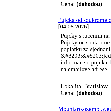
Cena:
(dohodou)
Pujcka od soukrome 
[04.08.2026]
Pujcky s rucenim na
Pujcky od soukrome 
poplatku za sjednani
&#8203;&#8203;jedna
informace o pujckac
na emailove adrese:
Lokalita: Bratislava 
Cena:
(dohodou)
Mounjaro,ozemp ,we