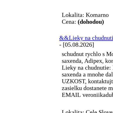
Lokalita: Komarno
Cena:
(dohodou)
&&Lieky na chudnut
- [05.08.2026]
schudnut rychlo s M
saxenda, Adipex, kon
Lieky na chudnutie:
saxenda a mnohe da
UZKOST, kontaktujt
zasielku dostanete 
EMAIL veroniikadu
Lokalita: Cele Slov