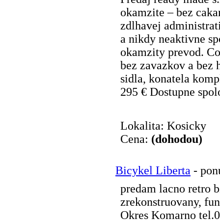
okamzite – bez caka
zdlhavej administrat
a nikdy neaktivne sp
okamzity prevod. Co 
bez zavazkov a bez 
sidla, konatela komp
295 € Dostupne spolo
Lokalita: Kosicky
Cena:
(dohodou)
Bicykel Liberta
- pon
predam lacno retro 
zrekonstruovany, fu
Okres Komarno tel.0