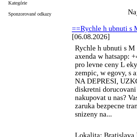
Kategórie
Na
Sponzorované odkazy
==Rychle h ubnuti s 
[06.08.2026]
Rychle h ubnuti s M 
axenda w hatsapp: +
pro levne ceny L eky
zempic, w egovy, s 
NA DEPRESI, UZKOST
diskretni dorucovani
nakupovat u nas? Va
zaruka bezpecne tra
snizeny na...
Lokalita: Bratislava 