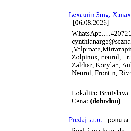
Lexaurin 3mg, Xana
- [06.08.2026]
WhatsApp.....42072
cynthianarge@sezna
,Valproate,Mirtazap
Zolpinox, neurol, Tr
Zaldiar, Korylan, Au
Neurol, Frontin, Rivot
Lokalita: Bratislava 
Cena:
(dohodou)
Predaj s.r.o.
- ponuka 
Predaj ready made s.