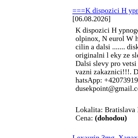
===K dispozici H ypno
[06.08.2026]
K dispozici H ypnoge
olpinox, N eurol W
cilin a dalsi ....... d
originalni l eky ze s
Dalsi slevy pro vets
vazni zakaznici!!!.
hatsApp: +42073919
dusekpoint@gmail.c
Lokalita: Bratislava 
Cena:
(dohodou)
Lexaurin 3mg, Xana