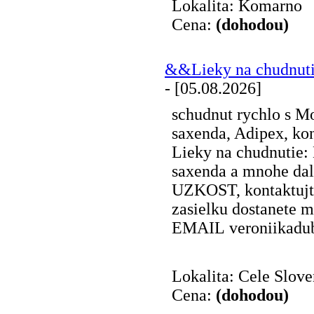
Lokalita: Komarno
Cena:
(dohodou)
&&Lieky na chudnut
- [05.08.2026]
schudnut rychlo s M
saxenda, Adipex, kon
Lieky na chudnutie:
saxenda a mnohe da
UZKOST, kontaktujt
zasielku dostanete 
EMAIL veroniikadu
Lokalita: Cele Slov
Cena:
(dohodou)