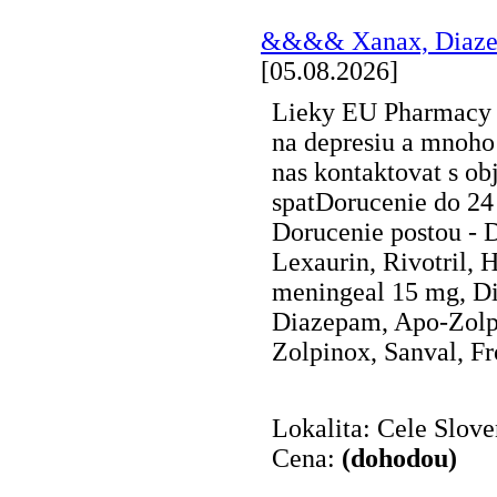
&&&& Xanax, Diaze
[05.08.2026]
Lieky EU Pharmacy - 
na depresiu a mnoho 
nas kontaktovat s o
spatDorucenie do 24
Dorucenie postou - 
Lexaurin, Rivotril,
meningeal 15 mg, Di
Diazepam, Apo-Zolpi
Zolpinox, Sanval, Fro
Lokalita: Cele Slov
Cena:
(dohodou)