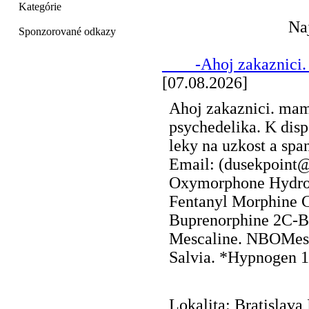
Kategórie
Na
Sponzorované odkazy
____-Ahoj zakaznici.
[07.08.2026]
Ahoj zakaznici. mam
psychedelika. K disp
leky na uzkost a sp
Email: (dusekpoint
Oxymorphone Hydro
Fentanyl Morphine 
Buprenorphine 2C-B
Mescaline. NBOMes.
Salvia. *Hypnogen 
Lokalita: Bratislava 