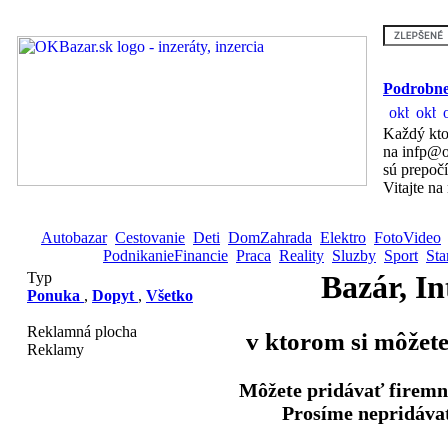
Podrobne
Každý kto
na infp@o
sú prepoč
Vitajte na
Autobazar
Cestovanie
Deti
DomZahrada
Elektro
FotoVideo
PodnikanieFinancie
Praca
Reality
Sluzby
Sport
Sta
Typ
Bazár, In
Ponuka
,
Dopyt
,
Všetko
Reklamná plocha
v ktorom si môžete
Reklamy
Môžete pridávať firemn
Prosíme nepridávať