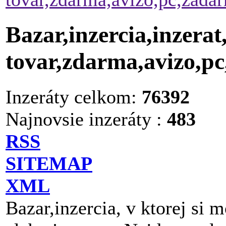
Bazar,inzercia,inzerat
tovar,zdarma,avizo,p
Inzeráty celkom:
76392
Najnovsie inzeráty :
483
RSS
SITEMAP
XML
Bazar,inzercia, v ktorej si 