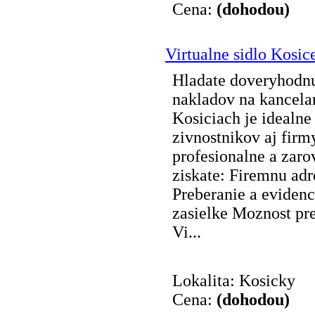
Cena:
(dohodou)
Virtualne sidlo Kosic
Hladate doveryhodnu
nakladov na kancelar
Kosiciach je idealne 
zivnostnikov aj firm
profesionalne a zarov
ziskate: Firemnu adr
Preberanie a evidenci
zasielke Moznost pre
Vi...
Lokalita: Kosicky
Cena:
(dohodou)