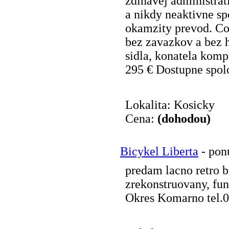
zdlhavej administrat
a nikdy neaktivne sp
okamzity prevod. Co 
bez zavazkov a bez 
sidla, konatela komp
295 € Dostupne spolo
Lokalita: Kosicky
Cena:
(dohodou)
Bicykel Liberta
- pon
predam lacno retro 
zrekonstruovany, fu
Okres Komarno tel.0