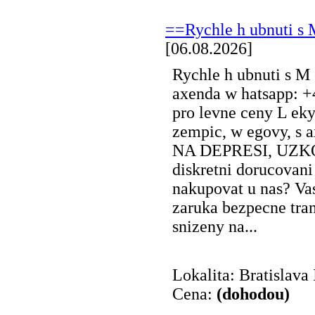
==Rychle h ubnuti s 
[06.08.2026]
Rychle h ubnuti s M 
axenda w hatsapp: +
pro levne ceny L eky
zempic, w egovy, s 
NA DEPRESI, UZKOST
diskretni dorucovani
nakupovat u nas? Va
zaruka bezpecne tra
snizeny na...
Lokalita: Bratislava 
Cena:
(dohodou)