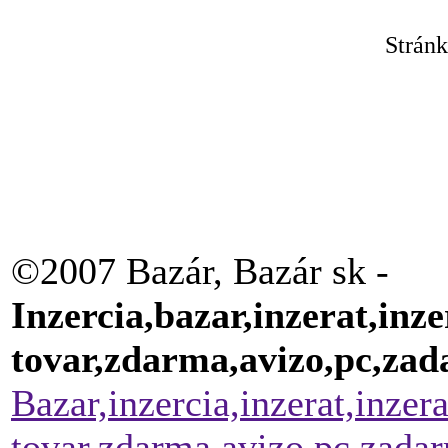
Strán
©2007 Bazár, Bazár sk -
Inzercia,bazar,inzerat,inze
tovar,zdarma,avizo,pc,za
Bazar,inzercia,inzerat,inzer
tovar,zdarma,avizo,pc,zada