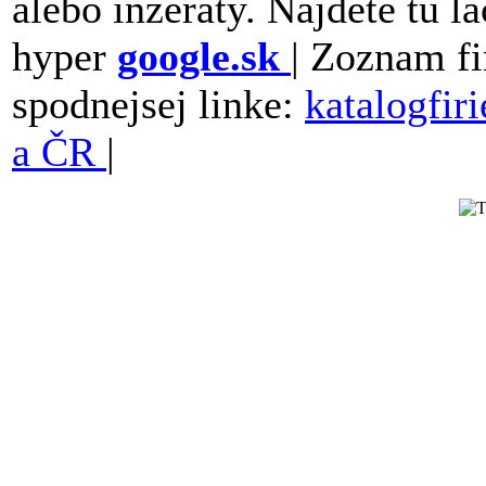
alebo inzeraty. Najdete tu la
hyper
google.sk
| Zoznam fi
spodnejsej linke:
katalogfir
a ČR
|