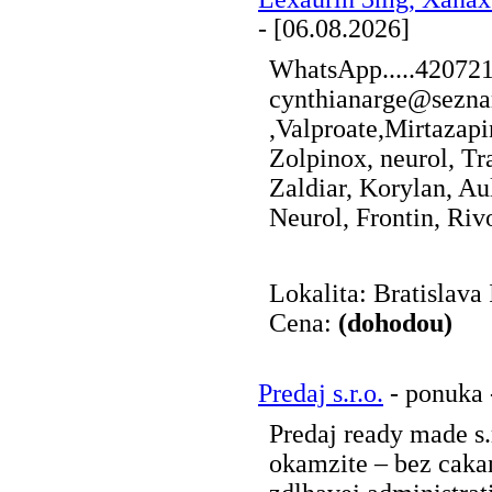
- [06.08.2026]
WhatsApp.....42072
cynthianarge@sezna
,Valproate,Mirtazap
Zolpinox, neurol, Tr
Zaldiar, Korylan, Au
Neurol, Frontin, Rivot
Lokalita: Bratislava 
Cena:
(dohodou)
Predaj s.r.o.
- ponuka 
Predaj ready made s.
okamzite – bez caka