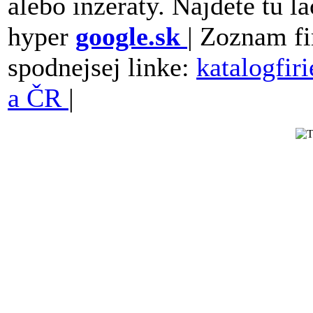
alebo inzeraty. Najdete tu la
hyper
google.sk
| Zoznam fi
spodnejsej linke:
katalogfir
a ČR
|