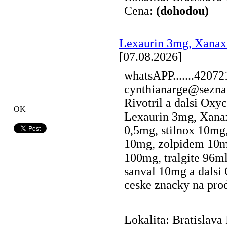
Cena:
(dohodou)
Lexaurin 3mg, Xana
[07.08.2026]
whatsAPP.......4207
cynthianarge@seznam
Rivotril a dalsi Ox
OK
Lexaurin 3mg, Xana
0,5mg, stilnox 10mg
10mg, zolpidem 10m
100mg, tralgite 96ml
sanval 10mg a dalsi 
ceske znacky na prode
Lokalita: Bratislava 