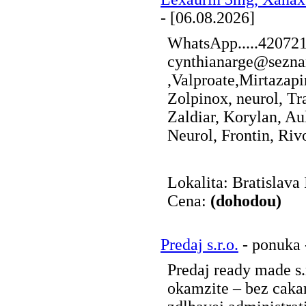
- [06.08.2026]
WhatsApp.....42072
cynthianarge@sezna
,Valproate,Mirtazap
Zolpinox, neurol, Tr
Zaldiar, Korylan, Au
Neurol, Frontin, Rivot
Lokalita: Bratislava 
Cena:
(dohodou)
Predaj s.r.o.
- ponuka 
Predaj ready made s.
okamzite – bez caka