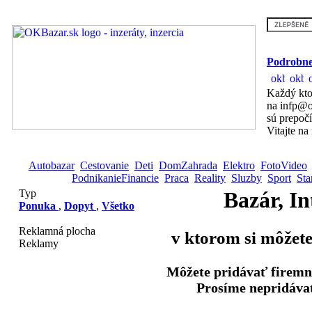
Podrobne
Každý kto
na infp@o
sú prepoč
Vitajte na
Autobazar
Cestovanie
Deti
DomZahrada
Elektro
FotoVideo
PodnikanieFinancie
Praca
Reality
Sluzby
Sport
Sta
Typ
Bazár, In
Ponuka
,
Dopyt
,
Všetko
Reklamná plocha
v ktorom si môžete
Reklamy
Môžete pridávať firemn
Prosíme nepridávať