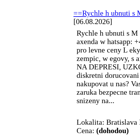
==Rychle h ubnuti s 
[06.08.2026]
Rychle h ubnuti s M 
axenda w hatsapp: +
pro levne ceny L eky
zempic, w egovy, s 
NA DEPRESI, UZKOST
diskretni dorucovani
nakupovat u nas? Va
zaruka bezpecne tra
snizeny na...
Lokalita: Bratislava 
Cena:
(dohodou)