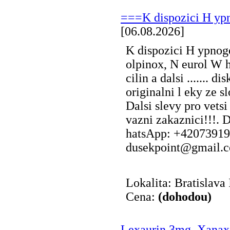
===K dispozici H ypno
[06.08.2026]
K dispozici H ypnoge
olpinox, N eurol W
cilin a dalsi ....... d
originalni l eky ze s
Dalsi slevy pro vets
vazni zakaznici!!!.
hatsApp: +42073919
dusekpoint@gmail.c
Lokalita: Bratislava 
Cena:
(dohodou)
Lexaurin 3mg, Xana