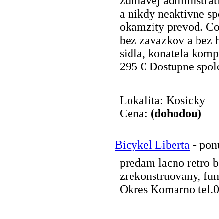
zdlhavej administrat
a nikdy neaktivne sp
okamzity prevod. Co 
bez zavazkov a bez 
sidla, konatela komp
295 € Dostupne spolo
Lokalita: Kosicky
Cena:
(dohodou)
Bicykel Liberta
- pon
predam lacno retro 
zrekonstruovany, fu
Okres Komarno tel.0