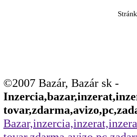
Strán
©2007 Bazár, Bazár sk -
Inzercia,bazar,inzerat,inze
tovar,zdarma,avizo,pc,za
Bazar,inzercia,inzerat,inzer
tovar,zdarma,avizo,pc,zada