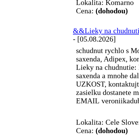
Lokalita: Komarno
Cena:
(dohodou)
&&Lieky na chudnut
- [05.08.2026]
schudnut rychlo s M
saxenda, Adipex, kon
Lieky na chudnutie:
saxenda a mnohe da
UZKOST, kontaktujt
zasielku dostanete 
EMAIL veroniikadu
Lokalita: Cele Slov
Cena:
(dohodou)