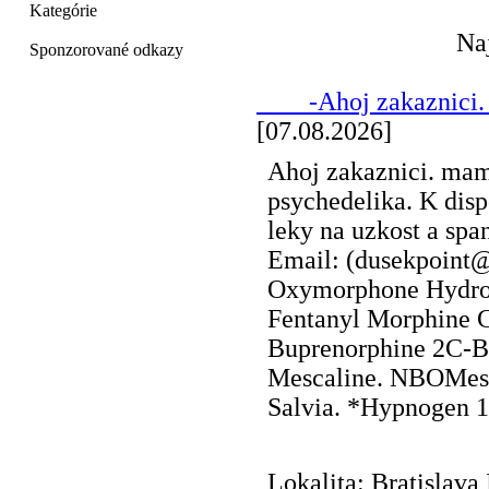
Kategórie
Na
Sponzorované odkazy
____-Ahoj zakaznici.
[07.08.2026]
Ahoj zakaznici. mam
psychedelika. K disp
leky na uzkost a sp
Email: (dusekpoint
Oxymorphone Hydro
Fentanyl Morphine 
Buprenorphine 2C-B
Mescaline. NBOMes.
Salvia. *Hypnogen 
Lokalita: Bratislava 