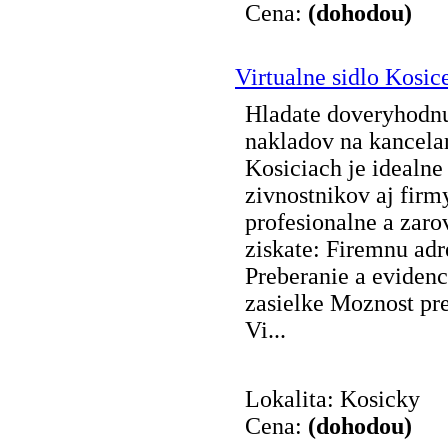
Cena:
(dohodou)
Virtualne sidlo Kosic
Hladate doveryhodnu
nakladov na kancelar
Kosiciach je idealne 
zivnostnikov aj firm
profesionalne a zarov
ziskate: Firemnu adr
Preberanie a evidenci
zasielke Moznost pre
Vi...
Lokalita: Kosicky
Cena:
(dohodou)