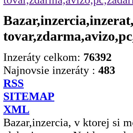
Bazar,inzercia,inzerat
tovar,zdarma,avizo,p
Inzeráty celkom:
76392
Najnovsie inzeráty :
483
RSS
SITEMAP
XML
Bazar,inzercia, v ktorej si 