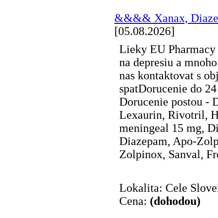
&&&& Xanax, Diaze
[05.08.2026]
Lieky EU Pharmacy - 
na depresiu a mnoho 
nas kontaktovat s o
spatDorucenie do 24
Dorucenie postou - 
Lexaurin, Rivotril,
meningeal 15 mg, Di
Diazepam, Apo-Zolpi
Zolpinox, Sanval, Fro
Lokalita: Cele Slov
Cena:
(dohodou)